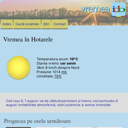
Index
Caută localitate
Știri
Contact
Vremea în Hotarele
Temperatura acum:
19°C
Starea vremii:
cer senin
Vânt:
8 km/h
dinspre Nord
Presiune: 1014
mb
Umiditate:
79%
Cod roșu 6, 7 august: val de căldură persistent și intens; cod portocaliu 6
august: instabilitate atmosferică, vijelii puternice și averse torențiale
Prognoza pe orele următoare