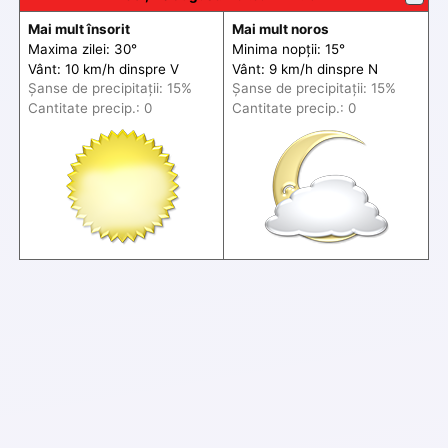
Mai mult însorit
Mai mult noros
Maxima zilei: 30°
Minima nopții: 15°
Vânt: 10 km/h din
spre
V
Vânt: 9 km/h din
spre
N
Șanse de precip
itații
: 15%
Șanse de precip
itații
: 15%
Cantitate precip.: 0
Cantitate precip.: 0