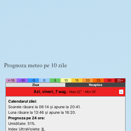
Prognoza meteo pe 10 zile
<-15
-10
-5
0
5
10
15
20
25
30
35+
Ziua
Noaptea
Azi, vineri, 7 aug.
:
-
Max
:32˚ -
Min
:19˚
Calendarul zilei:
Soarele răsare la 06:14 și apune la 20:41.
Luna răsare la 13:46 și apune la 16:20.
Prognoza pe 24 ore:
Umiditate: 51%.
Index UltraViolete:
8.