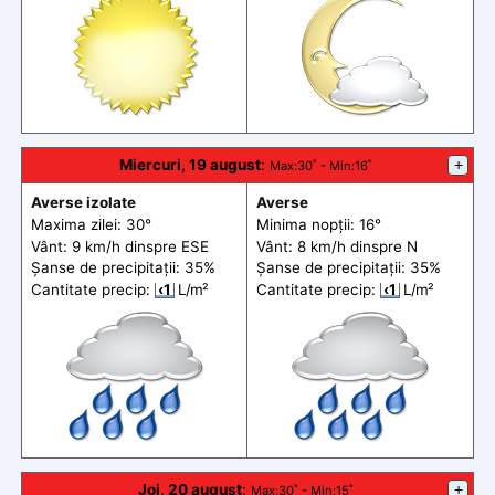
Miercuri, 19 august
:
+
Max
:30˚ -
Min
:16˚
Averse izolate
Averse
Maxima zilei: 30°
Minima nopții: 16°
Vânt: 9 km/h din
spre
ESE
Vânt: 8 km/h din
spre
N
Șanse de precip
itații
: 35%
Șanse de precip
itații
: 35%
Cantitate precip:
‹1
L/m²
Cantitate precip:
‹1
L/m²
Joi, 20 august
:
+
Max
:30˚ -
Min
:15˚