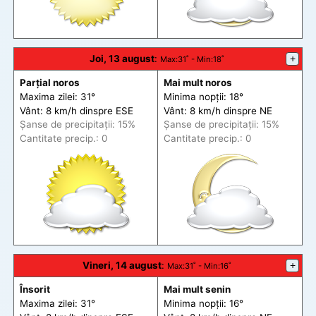
Joi, 13 august
:
+
Max
:31˚ -
Min
:18˚
Parțial noros
Mai mult noros
Maxima zilei: 31°
Minima nopții: 18°
Vânt: 8 km/h din
spre
ESE
Vânt: 8 km/h din
spre
NE
Șanse de precip
itații
: 15%
Șanse de precip
itații
: 15%
Cantitate precip.: 0
Cantitate precip.: 0
Vineri, 14 august
:
+
Max
:31˚ -
Min
:16˚
Însorit
Mai mult senin
Maxima zilei: 31°
Minima nopții: 16°