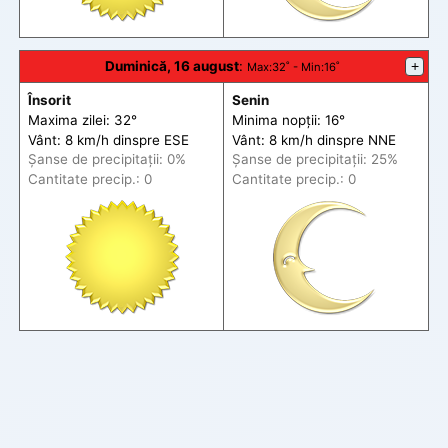
Duminică, 16 august
:
+
Max
:32˚ -
Min
:16˚
Însorit
Senin
Maxima zilei: 32°
Minima nopții: 16°
Vânt: 8 km/h din
spre
ESE
Vânt: 8 km/h din
spre
NNE
Șanse de precip
itații
: 0%
Șanse de precip
itații
: 25%
Cantitate precip.: 0
Cantitate precip.: 0