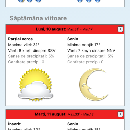
Săptămâna viitoare
Luni, 10 august
:
+
Max
:31˚ -
Min
:17˚
Parțial noros
Senin
Maxima zilei: 31°
Minima nopții: 17°
Vânt: 8 km/h din
spre
SSV
Vânt: 7 km/h din
spre
NNV
Șanse de precip
itații
: 5%
Șanse de precip
itații
: 5%
Cantitate precip.: 0
Cantitate precip.: 0
Marți, 11 august
:
+
Max
:33˚ -
Min
:18˚
Însorit
Senin
Maxima zilei: 33°
Minima nopții: 18°