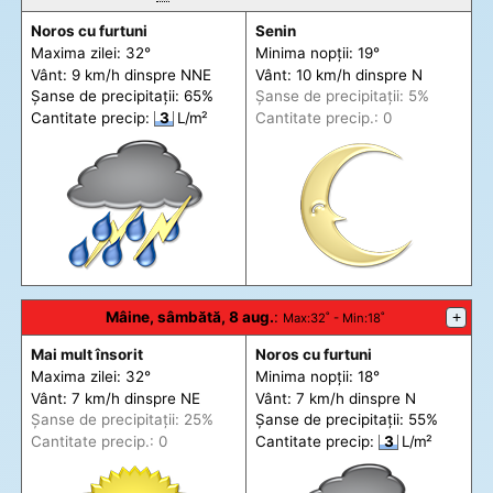
Noros cu furtuni
Senin
Maxima zilei: 32°
Minima nopții: 19°
Vânt: 9 km/h din
spre
NNE
Vânt: 10 km/h din
spre
N
Șanse de precip
itații
: 65%
Șanse de precip
itații
: 5%
Cantitate precip:
3
L/m²
Cantitate precip.: 0
Mâine, sâmbătă, 8 aug.
:
+
Max
:32˚ -
Min
:18˚
Mai mult însorit
Noros cu furtuni
Maxima zilei: 32°
Minima nopții: 18°
Vânt: 7 km/h din
spre
NE
Vânt: 7 km/h din
spre
N
Șanse de precip
itații
: 25%
Șanse de precip
itații
: 55%
Cantitate precip.: 0
Cantitate precip:
3
L/m²