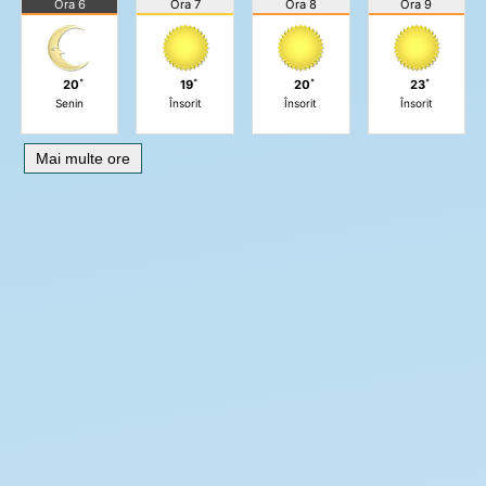
Ora 6
Ora 7
Ora 8
Ora 9
20˚
19˚
20˚
23˚
Senin
Însorit
Însorit
Însorit
Mai multe ore