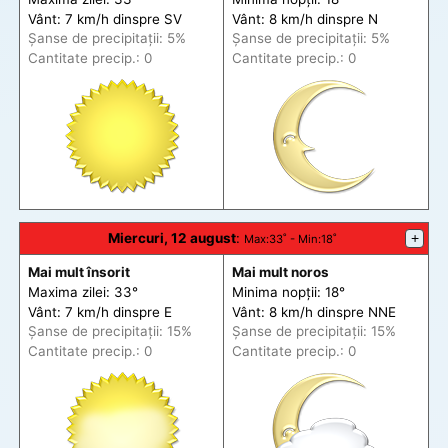
Vânt: 7 km/h din
spre
SV
Vânt: 8 km/h din
spre
N
Șanse de precip
itații
: 5%
Șanse de precip
itații
: 5%
Cantitate precip.: 0
Cantitate precip.: 0
Miercuri, 12 august
:
+
Max
:33˚ -
Min
:18˚
Mai mult însorit
Mai mult noros
Maxima zilei: 33°
Minima nopții: 18°
Vânt: 7 km/h din
spre
E
Vânt: 8 km/h din
spre
NNE
Șanse de precip
itații
: 15%
Șanse de precip
itații
: 15%
Cantitate precip.: 0
Cantitate precip.: 0