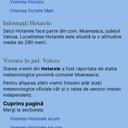
Vremea Horezu
Vremea Ocnele Mari
Informații Hotarele
Satul Hotarele
face parte din com. Muereasca, județul
Valcea. Localitatea Hotarele este situată la o altitudine
medie de 290 metri.
Vremea în jud. Valcea
Starea vremii din
Hotarele
a fost raportata de statia
meteorologica proximă comunei Muereasca.
Pentru afișarea stării vremii folosim atât stații
meteorologice oficiale cât și o rețea de senzori meteo
independenți
.
Cuprins pagină
Mergi la secțiunea:
Vremea Hotarele acum
Vremea Hotarele pe ore