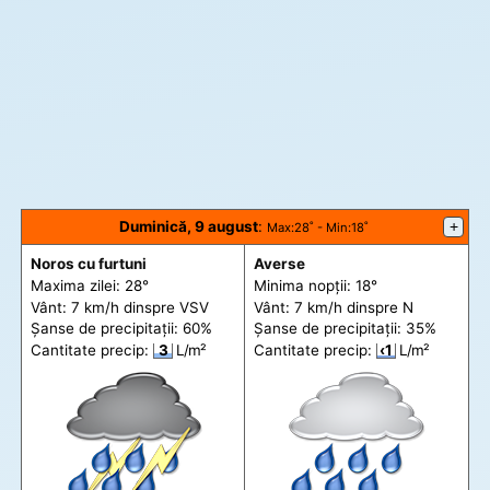
Duminică, 9 august
:
+
Max
:28˚ -
Min
:18˚
Noros cu furtuni
Averse
Maxima zilei: 28°
Minima nopții: 18°
Vânt: 7 km/h din
spre
VSV
Vânt: 7 km/h din
spre
N
Șanse de precip
itații
: 60%
Șanse de precip
itații
: 35%
Cantitate precip:
3
L/m²
Cantitate precip:
‹1
L/m²