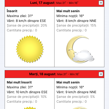
Luni, 17 august
:
+
Max
:31˚ -
Min
:16˚
Însorit
Mai mult senin
Maxima zilei: 31°
Minima nopții: 16°
Vânt: 8 km/h din
spre
ESE
Vânt: 8 km/h din
spre
NNE
Șanse de precip
itații
: 20%
Șanse de precip
itații
: 15%
Cantitate precip.: 0
Cantitate precip.: 0
Marți, 18 august
:
+
Max
:31˚ -
Min
:16˚
Mai mult însorit
Mai mult senin
Maxima zilei: 31°
Minima nopții: 16°
Vânt: 10 km/h din
spre
ESE
Vânt: 9 km/h din
spre
NNE
Șanse de precip
itații
: 10%
Șanse de precip
itații
: 5%
Cantitate precip.: 0
Cantitate precip.: 0