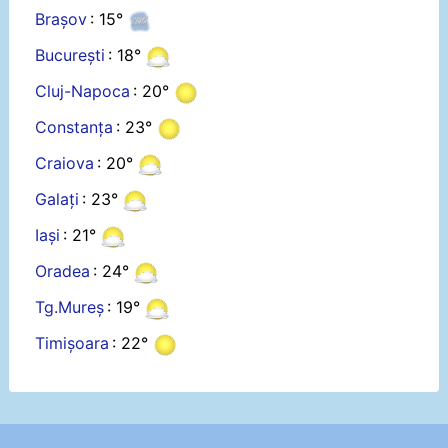
Brașov
: 15°
București
: 18°
Cluj-Napoca
: 20°
Constanța
: 23°
Craiova
: 20°
Galați
: 23°
Iași
: 21°
Oradea
: 24°
Tg.Mureș
: 19°
Timișoara
: 22°