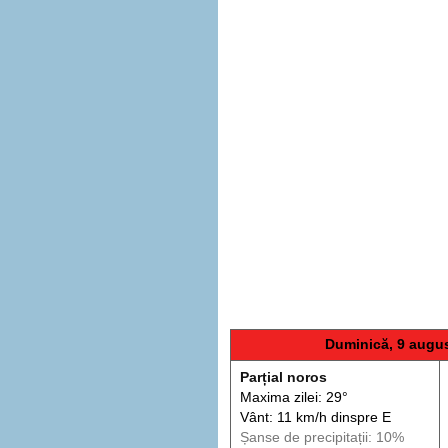
Duminică, 9 augu
Parțial noros
Maxima zilei: 29°
Vânt: 11 km/h din
spre
E
Șanse de precip
itații
: 10%