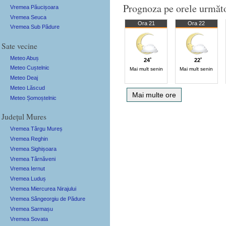
Prognoza pe orele următ
Vremea Păucișoara
Vremea Seuca
Ora 21
Ora 22
Vremea Sub Pădure
Sate vecine
Meteo Abuș
24˚
22˚
Meteo Cuștelnic
Mai mult senin
Mai mult senin
Meteo Deaj
Meteo Lăscud
Mai multe ore
Meteo Șomoștelnic
Județul Mures
Vremea Târgu Mureș
Vremea Reghin
Vremea Sighișoara
Vremea Târnăveni
Vremea Iernut
Vremea Luduș
Vremea Miercurea Nirajului
Vremea Sângeorgiu de Pădure
Vremea Sarmașu
Vremea Sovata