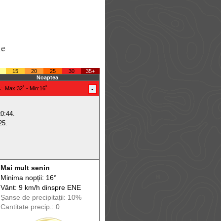
le
15
20
25
30
35+
Noaptea
.
:
-
Max
:32˚ -
Min
:16˚
20:44.
25.
Mai mult senin
Minima nopții: 16°
Vânt: 9 km/h din
spre
ENE
Șanse de precip
itații
: 10%
Cantitate precip.: 0