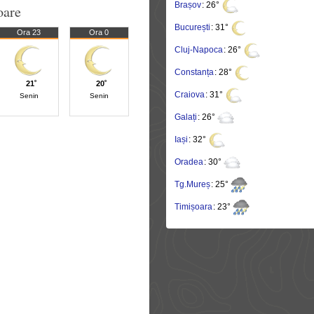
Brașov
: 26°
oare
București
: 31°
Ora 23
Ora 0
Cluj-Napoca
: 26°
Constanța
: 28°
21˚
20˚
Craiova
: 31°
Senin
Senin
Galați
: 26°
Iași
: 32°
Oradea
: 30°
Tg.Mureș
: 25°
Timișoara
: 23°