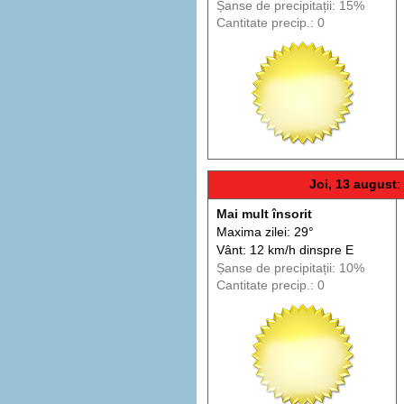
Șanse de precip
itații
: 15%
Cantitate precip.: 0
Joi, 13 august
:
Mai mult însorit
Maxima zilei: 29°
Vânt: 12 km/h din
spre
E
Șanse de precip
itații
: 10%
Cantitate precip.: 0