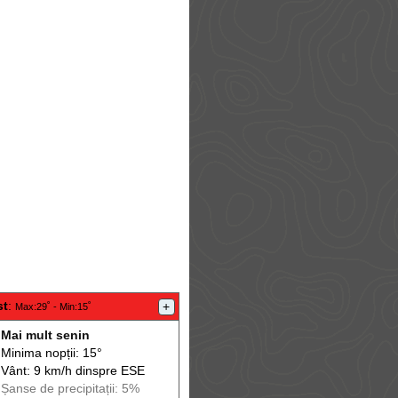
st
:
+
Max
:29˚ -
Min
:15˚
Mai mult senin
Minima nopții: 15°
Vânt: 9 km/h din
spre
ESE
Șanse de precip
itații
: 5%