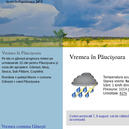
Acum în Paucisoara:
24˚C
Vremea în Păucișoara
Vremea în Păucișoara
Pe ido.ro găsești prognoza meteo pe
urmatoarele 10 zile pentru Păucișoara și
zona din apropiere: Gănești, Abuș,
Seuca, Sub Pădure, Cuștelnic.
Temperatura ac
România » județul Mures » comuna
Starea vremii:
fu
Gănești » satul Păucișoara
Vânt:
1 km/h
din
Presiune: 1014
Umiditate:
61%
Coduri portocalii 7, 8 august: val de căldură
accentuată
Vremea comuna Gănești