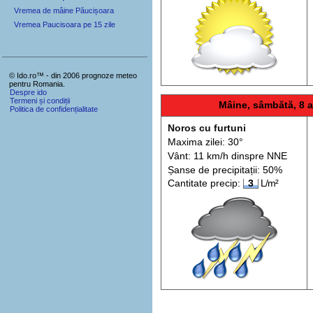
Vremea de mâine Păucișoara
Vremea Paucisoara pe 15 zile
© Ido.ro™ - din 2006 prognoze meteo
pentru Romania.
Despre ido
Termeni și condiții
Mâine, sâmbătă, 8 
Politica de confidențialitate
Noros cu furtuni
Maxima zilei: 30°
Vânt: 11 km/h din
spre
NNE
Șanse de precip
itații
: 50%
Cantitate precip:
3
L/m²