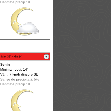
Cantitate precip.: 0
:
+
Max
:32˚ -
Min
:14˚
Senin
Minima nopții: 14°
Vânt: 7 km/h din
spre
SE
Șanse de precip
itații
: 5%
Cantitate precip.: 0