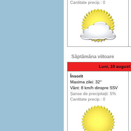
Cantitate precip.: 0
Săptămâna viitoare
Luni, 10 august
Însorit
Maxima zilei: 32°
Vânt: 8 km/h din
spre
SSV
Șanse de precip
itații
: 5%
Cantitate precip.: 0