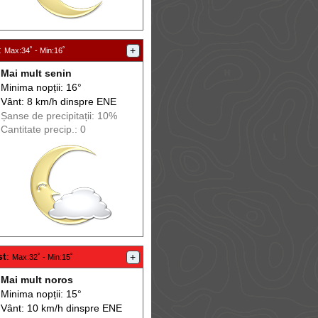
:
+
Max
:34˚ -
Min
:16˚
Mai mult senin
Minima nopții: 16°
Vânt: 8 km/h din
spre
ENE
Șanse de precip
itații
: 10%
Cantitate precip.: 0
st
:
+
Max
:32˚ -
Min
:15˚
Mai mult noros
Minima nopții: 15°
Vânt: 10 km/h din
spre
ENE