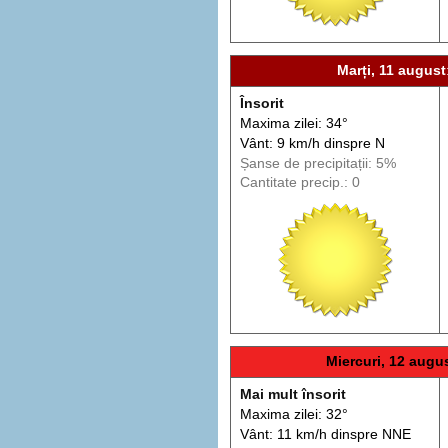
Marți, 11 august
Însorit
Maxima zilei: 34°
Vânt: 9 km/h din
spre
N
Șanse de precip
itații
: 5%
Cantitate precip.: 0
Miercuri, 12 augu
Mai mult însorit
Maxima zilei: 32°
Vânt: 11 km/h din
spre
NNE