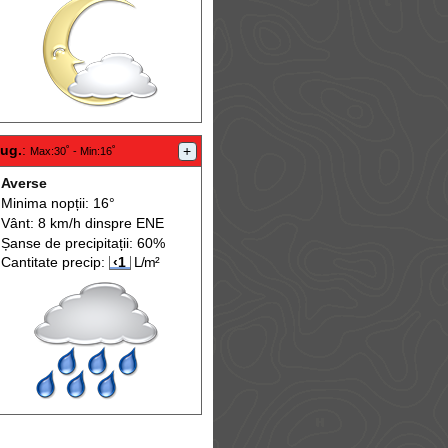
aug.
:
+
Max
:30˚ -
Min
:16˚
Averse
Minima nopții: 16°
Vânt: 8 km/h din
spre
ENE
Șanse de precip
itații
: 60%
Cantitate precip:
‹1
L/m²