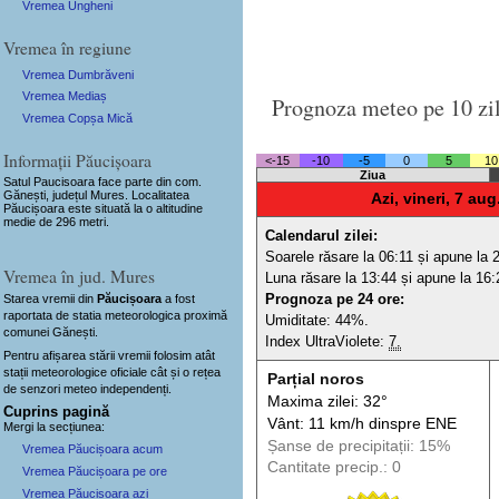
Vremea Ungheni
Vremea în regiune
Vremea Dumbrăveni
Vremea Mediaș
Prognoza meteo pe 10 zi
Vremea Copșa Mică
Informații Păucișoara
<-15
-10
-5
0
5
10
Ziua
Satul Paucisoara
face parte din com.
Gănești, județul Mures. Localitatea
Azi, vineri, 7 aug
Păucișoara este situată la o altitudine
medie de 296 metri.
Calendarul zilei:
Soarele răsare la 06:11 și apune la 
Vremea în jud. Mures
Luna răsare la 13:44 și apune la 16:
Prognoza pe 24 ore:
Starea vremii din
Păucișoara
a fost
raportata de statia meteorologica proximă
Umiditate: 44%.
comunei Gănești.
Index UltraViolete:
7.
Pentru afișarea stării vremii folosim atât
stații meteorologice oficiale cât și o rețea
Parțial noros
de senzori meteo
independenți
.
Maxima zilei: 32°
Cuprins pagină
Vânt: 11 km/h din
spre
ENE
Mergi la secțiunea:
Șanse de precip
itații
: 15%
Vremea Păucișoara acum
Cantitate precip.: 0
Vremea Păucișoara pe ore
Vremea Păucișoara azi