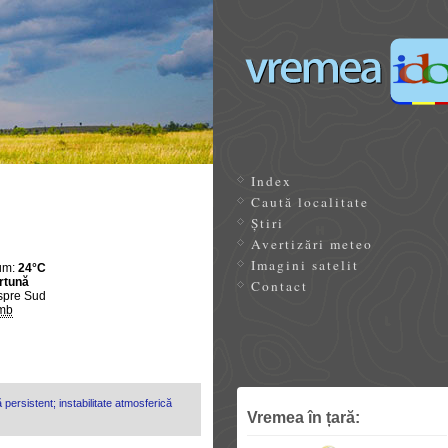
Index
Caută localitate
Știri
Avertizări meteo
Imagini satelit
um:
24°C
rtună
Contact
spre Sud
mb
 persistent; instabilitate atmosferică
Vremea în țară: