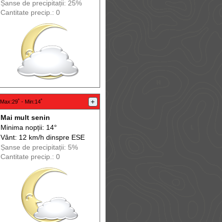
Șanse de precip
itații
: 25%
Cantitate precip.: 0
+
Max
:29˚ -
Min
:14˚
Mai mult senin
Minima nopții: 14°
Vânt: 12 km/h din
spre
ESE
Șanse de precip
itații
: 5%
Cantitate precip.: 0