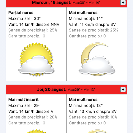
Miercuri, 19 august
:
+
Max
:30˚ -
Min
:14˚
Parțial noros
Mai mult noros
Maxima zilei: 30°
Minima nopții: 14°
Vânt: 14 km/h din
spre
NNV
Vânt: 11 km/h din
spre
SV
Șanse de precip
itații
: 25%
Șanse de precip
itații
: 25%
Cantitate precip.: 0
Cantitate precip.: 0
Joi, 20 august
:
+
Max
:29˚ -
Min
:13˚
Mai mult însorit
Mai mult noros
Maxima zilei: 29°
Minima nopții: 13°
Vânt: 14 km/h din
spre
V
Vânt: 13 km/h din
spre
SV
Șanse de precip
itații
: 20%
Șanse de precip
itații
: 10%
Cantitate precip.: 0
Cantitate precip.: 0