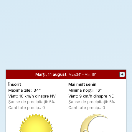
Marți, 11 august
:
+
Max
:34˚ -
Min
:16˚
Însorit
Mai mult senin
Maxima zilei: 34°
Minima nopții: 16°
Vânt: 10 km/h din
spre
NV
Vânt: 9 km/h din
spre
NE
Șanse de precip
itații
: 5%
Șanse de precip
itații
: 5%
Cantitate precip.: 0
Cantitate precip.: 0