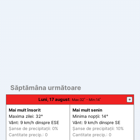
Săptămâna următoare
Luni, 17 august
:
+
Max
:32˚ -
Min
:14˚
Mai mult însorit
Mai mult senin
Maxima zilei: 32°
Minima nopții: 14°
Vânt: 9 km/h din
spre
ESE
Vânt: 9 km/h din
spre
SE
Șanse de precip
itații
: 0%
Șanse de precip
itații
: 10%
Cantitate precip.: 0
Cantitate precip.: 0