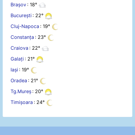
Brașov
: 18°
București
: 22°
Cluj-Napoca
: 19°
Constanța
: 23°
Craiova
: 22°
Galați
: 21°
Iași
: 19°
Oradea
: 21°
Tg.Mureș
: 20°
Timișoara
: 24°