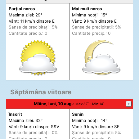
Parțial noros
Mai mult noros
Maxima zilei: 29°
Minima nopții: 15°
Vânt: 11 km/h din
spre
E
Vânt: 9 km/h din
spre
E
Șanse de precip
itații
: 5%
Șanse de precip
itații
: 5%
Cantitate precip.: 0
Cantitate precip.: 0
Săptămâna viitoare
Mâine, luni, 10 aug.
:
+
Max
:32˚ -
Min
:14˚
Însorit
Senin
Maxima zilei: 32°
Minima nopții: 14°
Vânt: 9 km/h din
spre
SSV
Vânt: 9 km/h din
spre
SE
Șanse de precip
itații
: 0%
Șanse de precip
itații
: 5%
Cantitate precip.: 0
Cantitate precip.: 0