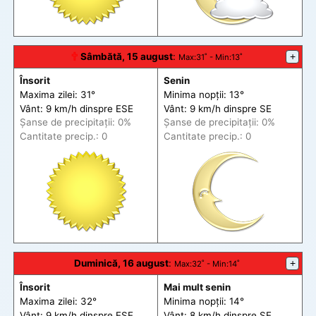
🕆
Sâmbătă, 15 august
:
+
Max
:31˚ -
Min
:13˚
Însorit
Senin
Maxima zilei: 31°
Minima nopții: 13°
Vânt: 9 km/h din
spre
ESE
Vânt: 9 km/h din
spre
SE
Șanse de precip
itații
: 0%
Șanse de precip
itații
: 0%
Cantitate precip.: 0
Cantitate precip.: 0
Duminică, 16 august
:
+
Max
:32˚ -
Min
:14˚
Însorit
Mai mult senin
Maxima zilei: 32°
Minima nopții: 14°
Vânt: 9 km/h din
spre
ESE
Vânt: 8 km/h din
spre
SE