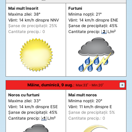
Mai mult însorit
Furtuni
Maxima zilei: 38°
Minima nopții: 21°
Vânt: 14 km/h din
spre
NNV
Vânt: 14 km/h din
spre
ENE
Șanse de precip
itații
: 25%
Șanse de precip
itații
: 45%
Cantitate precip.: 0
Cantitate precip:
2
L/m²
Mâine, duminică, 9 aug.
:
+
Max
:33˚ -
Min
:20˚
Noros cu furtuni
Mai mult noros
Maxima zilei: 33°
Minima nopții: 20°
Vânt: 14 km/h din
spre
ESE
Vânt: 11 km/h din
spre
E
Șanse de precip
itații
: 45%
Șanse de precip
itații
: 5%
Cantitate precip:
‹1
L/m²
Cantitate precip.: 0