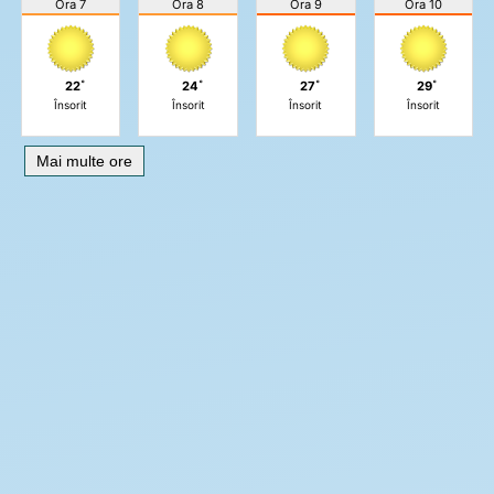
Ora 7
Ora 8
Ora 9
Ora 10
22˚
24˚
27˚
29˚
Însorit
Însorit
Însorit
Însorit
Mai multe ore