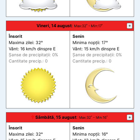
Vineri, 14 august
:
+
Max
:32˚ -
Min
:17˚
Însorit
Senin
Maxima zilei: 32°
Minima nopții: 17°
Vânt: 16 km/h din
spre
E
Vânt: 15 km/h din
spre
E
Șanse de precip
itații
: 0%
Șanse de precip
itații
: 0%
Cantitate precip.: 0
Cantitate precip.: 0
🕆
Sâmbătă, 15 august
:
+
Max
:32˚ -
Min
:16˚
Însorit
Senin
Maxima zilei: 32°
Minima nopții: 16°