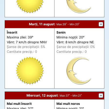
Marți, 11 august
:
+
Max
:39˚ -
Min
:20˚
Însorit
Senin
Maxima zilei: 39°
Minima nopții: 20°
Vânt: 7 km/h din
spre
NNV
Vânt: 8 km/h din
spre
NE
Șanse de precip
itații
: 5%
Șanse de precip
itații
: 0%
Cantitate precip.: 0
Cantitate precip.: 0
Miercuri, 12 august
:
+
Max
:37˚ -
Min
:21˚
Mai mult însorit
Mai mult noros
Maxima zilei: 37°
Minima nopții: 21°