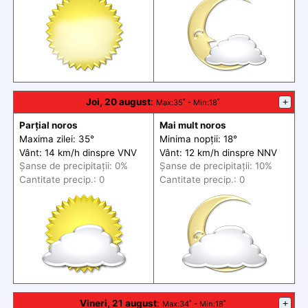
Joi, 20 august
:
+
Max
:35˚ -
Min
:18˚
Parțial noros
Mai mult noros
Maxima zilei: 35°
Minima nopții: 18°
Vânt: 14 km/h din
spre
VNV
Vânt: 12 km/h din
spre
NNV
Șanse de precip
itații
: 0%
Șanse de precip
itații
: 10%
Cantitate precip.: 0
Cantitate precip.: 0
Vineri, 21 august
:
+
Max
:34˚ -
Min
:18˚