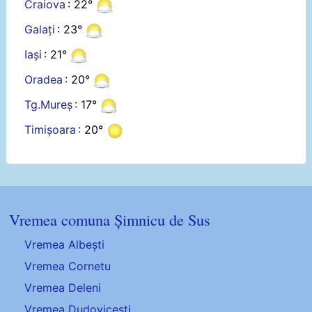
Craiova
: 22°
Galați
: 23°
Iași
: 21°
Oradea
: 20°
Tg.Mureș
: 17°
Timișoara
: 20°
Vremea comuna Șimnicu de Sus
Vremea Albești
Vremea Cornetu
Vremea Deleni
Vremea Dudovicești