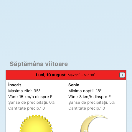
Săptămâna viitoare
Luni, 10 august
:
+
Max
:35˚ -
Min
:18˚
Însorit
Senin
Maxima zilei: 35°
Minima nopții: 18°
Vânt: 15 km/h din
spre
E
Vânt: 8 km/h din
spre
E
Șanse de precip
itații
: 0%
Șanse de precip
itații
: 5%
Cantitate precip.: 0
Cantitate precip.: 0