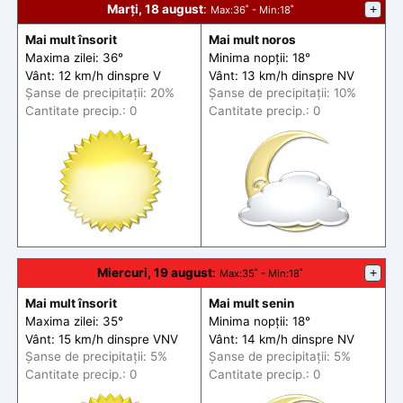
Marți, 18 august
:
+
Max
:36˚ -
Min
:18˚
Mai mult însorit
Mai mult noros
Maxima zilei: 36°
Minima nopții: 18°
Vânt: 12 km/h din
spre
V
Vânt: 13 km/h din
spre
NV
Șanse de precip
itații
: 20%
Șanse de precip
itații
: 10%
Cantitate precip.: 0
Cantitate precip.: 0
Miercuri, 19 august
:
+
Max
:35˚ -
Min
:18˚
Mai mult însorit
Mai mult senin
Maxima zilei: 35°
Minima nopții: 18°
Vânt: 15 km/h din
spre
VNV
Vânt: 14 km/h din
spre
NV
Șanse de precip
itații
: 5%
Șanse de precip
itații
: 5%
Cantitate precip.: 0
Cantitate precip.: 0