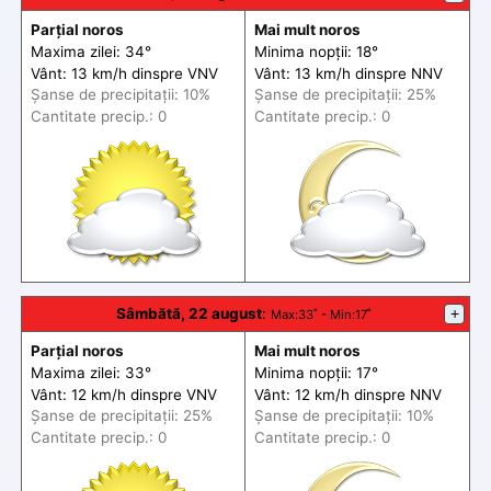
Parțial noros
Mai mult noros
Maxima zilei: 34°
Minima nopții: 18°
Vânt: 13 km/h din
spre
VNV
Vânt: 13 km/h din
spre
NNV
Șanse de precip
itații
: 10%
Șanse de precip
itații
: 25%
Cantitate precip.: 0
Cantitate precip.: 0
Sâmbătă, 22 august
:
+
Max
:33˚ -
Min
:17˚
Parțial noros
Mai mult noros
Maxima zilei: 33°
Minima nopții: 17°
Vânt: 12 km/h din
spre
VNV
Vânt: 12 km/h din
spre
NNV
Șanse de precip
itații
: 25%
Șanse de precip
itații
: 10%
Cantitate precip.: 0
Cantitate precip.: 0