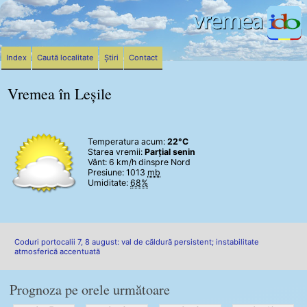
Index
Caută localitate
Știri
Contact
Vremea în Leșile
Temperatura acum:
22°C
Starea vremii:
Parțial senin
Vânt:
6 km/h
dinspre Nord
Presiune: 1013
mb
Umiditate:
68%
Coduri portocalii 7, 8 august: val de căldură persistent; instabilitate
atmosferică accentuată
Prognoza pe orele următoare