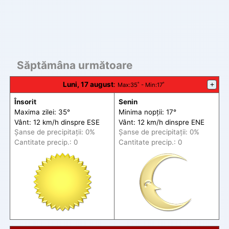
Săptămâna următoare
Luni, 17 august
:
+
Max
:35˚ -
Min
:17˚
Însorit
Senin
Maxima zilei: 35°
Minima nopții: 17°
Vânt: 12 km/h din
spre
ESE
Vânt: 12 km/h din
spre
ENE
Șanse de precip
itații
: 0%
Șanse de precip
itații
: 0%
Cantitate precip.: 0
Cantitate precip.: 0