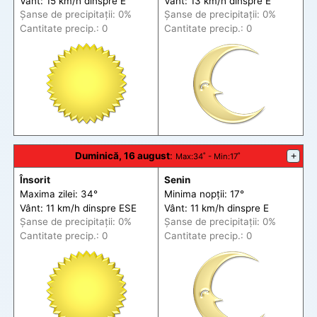
Vânt: 15 km/h din
spre
E
Vânt: 13 km/h din
spre
E
Șanse de precip
itații
: 0%
Șanse de precip
itații
: 0%
Cantitate precip.: 0
Cantitate precip.: 0
Duminică, 16 august
:
+
Max
:34˚ -
Min
:17˚
Însorit
Senin
Maxima zilei: 34°
Minima nopții: 17°
Vânt: 11 km/h din
spre
ESE
Vânt: 11 km/h din
spre
E
Șanse de precip
itații
: 0%
Șanse de precip
itații
: 0%
Cantitate precip.: 0
Cantitate precip.: 0