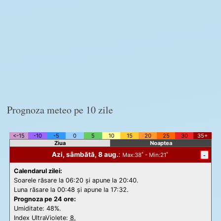
Prognoza meteo pe 10 zile
<-15
-10
-5
0
5
10
15
20
25
30
35+
Ziua
Noaptea
Azi, sâmbătă, 8 aug.
:
-
Max
:38˚ -
Min
:21˚
Calendarul zilei:
Soarele răsare la 06:20 și apune la 20:40.
Luna răsare la 00:48 și apune la 17:32.
Prognoza pe 24 ore:
Umiditate: 48%.
Index UltraViolete:
8.