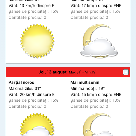
Vânt: 13 km/h din
spre
E
Vânt: 17 km/h din
spre
ENE
Șanse de precip
itații
: 15%
Șanse de precip
itații
: 15%
Cantitate precip.: 0
Cantitate precip.: 0
Joi, 13 august
:
+
Max
:31˚ -
Min
:19˚
Parțial noros
Mai mult senin
Maxima zilei: 31°
Minima nopții: 19°
Vânt: 20 km/h din
spre
E
Vânt: 15 km/h din
spre
ENE
Șanse de precip
itații
: 15%
Șanse de precip
itații
: 10%
Cantitate precip.: 0
Cantitate precip.: 0