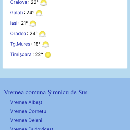
Craiova
: 22°
Galați
: 24°
Iași
: 21°
Oradea
: 24°
Tg.Mureș
: 18°
Timișoara
: 22°
Vremea comuna Șimnicu de Sus
Vremea Albești
Vremea Cornetu
Vremea Deleni
Vremea Dudovicești