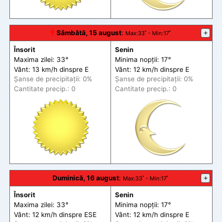
🕆
Sâmbătă, 15 august
:
+
Max
:33˚ -
Min
:17˚
Însorit
Senin
Maxima zilei: 33°
Minima nopții: 17°
Vânt: 13 km/h din
spre
E
Vânt: 12 km/h din
spre
E
Șanse de precip
itații
: 0%
Șanse de precip
itații
: 0%
Cantitate precip.: 0
Cantitate precip.: 0
Duminică, 16 august
:
+
Max
:33˚ -
Min
:17˚
Însorit
Senin
Maxima zilei: 33°
Minima nopții: 17°
Vânt: 12 km/h din
spre
ESE
Vânt: 12 km/h din
spre
E