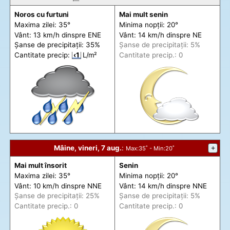
Noros cu furtuni
Mai mult senin
Maxima zilei: 35°
Minima nopții: 20°
Vânt: 13 km/h din
spre
ENE
Vânt: 14 km/h din
spre
NE
Șanse de precip
itații
: 35%
Șanse de precip
itații
: 5%
Cantitate precip:
‹1
L/m²
Cantitate precip.: 0
Mâine, vineri, 7 aug.
:
+
Max
:35˚ -
Min
:20˚
Mai mult însorit
Senin
Maxima zilei: 35°
Minima nopții: 20°
Vânt: 10 km/h din
spre
NNE
Vânt: 14 km/h din
spre
NNE
Șanse de precip
itații
: 25%
Șanse de precip
itații
: 5%
Cantitate precip.: 0
Cantitate precip.: 0