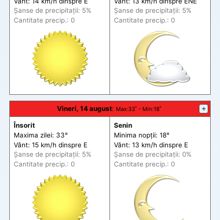
Vânt: 14 km/h din
spre
E
Vânt: 13 km/h din
spre
ENE
Șanse de precip
itații
: 5%
Șanse de precip
itații
: 5%
Cantitate precip.: 0
Cantitate precip.: 0
Vineri, 14 august
:
+
Max
:33˚ -
Min
:18˚
Însorit
Senin
Maxima zilei: 33°
Minima nopții: 18°
Vânt: 15 km/h din
spre
E
Vânt: 13 km/h din
spre
E
Șanse de precip
itații
: 5%
Șanse de precip
itații
: 0%
Cantitate precip.: 0
Cantitate precip.: 0