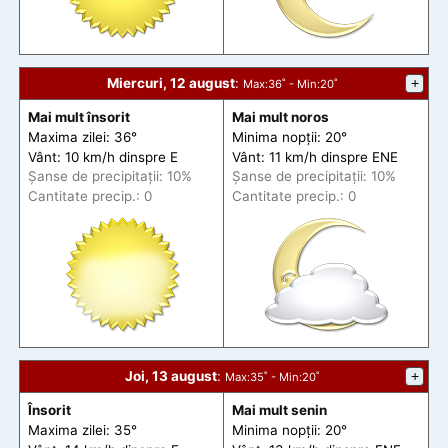
Miercuri, 12 august
:
+
Max
:36˚ -
Min
:20˚
Mai mult însorit
Mai mult noros
Maxima zilei: 36°
Minima nopții: 20°
Vânt: 10 km/h din
spre
E
Vânt: 11 km/h din
spre
ENE
Șanse de precip
itații
: 10%
Șanse de precip
itații
: 10%
Cantitate precip.: 0
Cantitate precip.: 0
Joi, 13 august
:
+
Max
:35˚ -
Min
:20˚
Însorit
Mai mult senin
Maxima zilei: 35°
Minima nopții: 20°