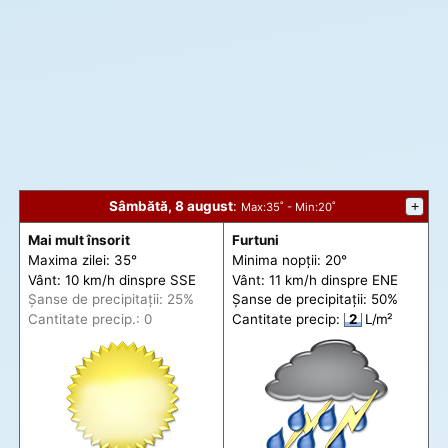
Sâmbătă, 8 august
:
+
Max
:35˚ -
Min
:20˚
Mai mult însorit
Furtuni
Maxima zilei: 35°
Minima nopții: 20°
Vânt: 10 km/h din
spre
SSE
Vânt: 11 km/h din
spre
ENE
Șanse de precip
itații
: 25%
Șanse de precip
itații
: 50%
Cantitate precip.: 0
Cantitate precip:
2
L/m²