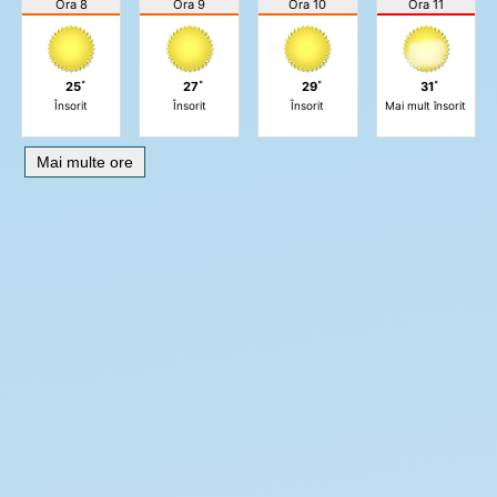
Ora 8
Ora 9
Ora 10
Ora 11
25˚
27˚
29˚
31˚
Însorit
Însorit
Însorit
Mai mult însorit
Mai multe ore