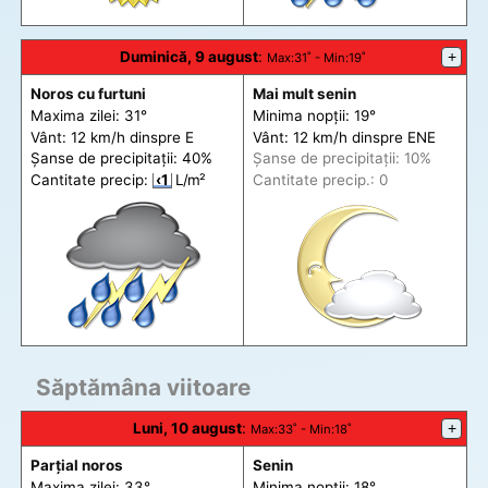
Duminică, 9 august
:
+
Max
:31˚ -
Min
:19˚
Noros cu furtuni
Mai mult senin
Maxima zilei: 31°
Minima nopții: 19°
Vânt: 12 km/h din
spre
E
Vânt: 12 km/h din
spre
ENE
Șanse de precip
itații
: 40%
Șanse de precip
itații
: 10%
Cantitate precip:
‹1
L/m²
Cantitate precip.: 0
Săptămâna viitoare
Luni, 10 august
:
+
Max
:33˚ -
Min
:18˚
Parțial noros
Senin
Maxima zilei: 33°
Minima nopții: 18°