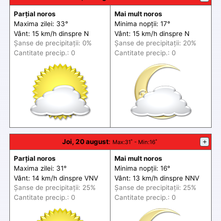
Parțial noros
Mai mult noros
Maxima zilei: 33°
Minima nopții: 17°
Vânt: 15 km/h din
spre
N
Vânt: 15 km/h din
spre
N
Șanse de precip
itații
: 0%
Șanse de precip
itații
: 20%
Cantitate precip.: 0
Cantitate precip.: 0
Joi, 20 august
:
+
Max
:31˚ -
Min
:16˚
Parțial noros
Mai mult noros
Maxima zilei: 31°
Minima nopții: 16°
Vânt: 14 km/h din
spre
VNV
Vânt: 13 km/h din
spre
NNV
Șanse de precip
itații
: 25%
Șanse de precip
itații
: 25%
Cantitate precip.: 0
Cantitate precip.: 0