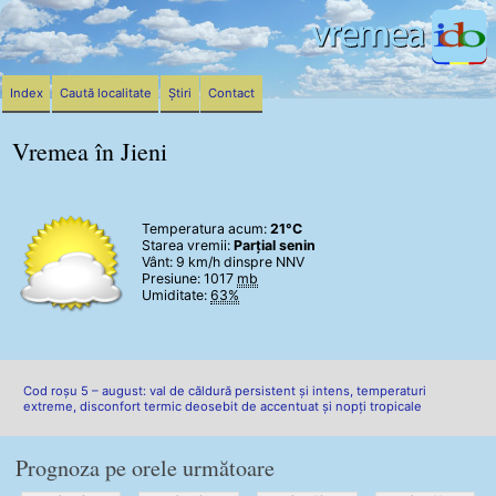
Index
Caută localitate
Știri
Contact
Vremea în Jieni
Temperatura acum:
21°C
Starea vremii:
Parțial senin
Vânt:
9 km/h
dinspre NNV
Presiune: 1017
mb
Umiditate:
63%
Cod roșu 5 – august: val de căldură persistent și intens, temperaturi
extreme, disconfort termic deosebit de accentuat și nopți tropicale
Prognoza pe orele următoare