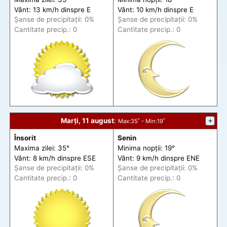
Vânt: 13 km/h din
spre
E
Vânt: 10 km/h din
spre
E
Șanse de precip
itații
: 0%
Șanse de precip
itații
: 0%
Cantitate precip.: 0
Cantitate precip.: 0
Marți, 11 august
:
+
Max
:35˚ -
Min
:19˚
Însorit
Senin
Maxima zilei: 35°
Minima nopții: 19°
Vânt: 8 km/h din
spre
ESE
Vânt: 9 km/h din
spre
ENE
Șanse de precip
itații
: 0%
Șanse de precip
itații
: 0%
Cantitate precip.: 0
Cantitate precip.: 0