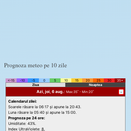
Prognoza meteo pe 10 zile
<-15
-10
-5
0
5
10
15
20
25
30
35+
Ziua
Noaptea
Azi, joi, 6 aug.
:
-
Max
:35˚ -
Min
:20˚
Calendarul zilei:
Soarele răsare la 06:17 și apune la 20:43.
Luna răsare la 05:40 și apune la 15:00.
Prognoza pe 24 ore:
Umiditate: 43%.
Index UltraViolete:
8.