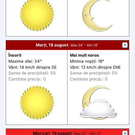
Marți, 18 august
:
+
Max
:34˚ -
Min
:18˚
Însorit
Mai mult noros
Maxima zilei: 34°
Minima nopții: 18°
Vânt: 14 km/h din
spre
SE
Vânt: 13 km/h din
spre
ENE
Șanse de precip
itații
: 5%
Șanse de precip
itații
: 5%
Cantitate precip.: 0
Cantitate precip.: 0
Miercuri, 19 august
:
+
Max
:33˚ -
Min
:17˚