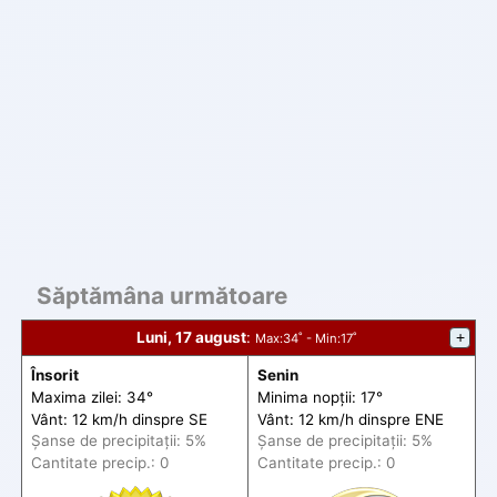
Săptămâna următoare
Luni, 17 august
:
+
Max
:34˚ -
Min
:17˚
Însorit
Senin
Maxima zilei: 34°
Minima nopții: 17°
Vânt: 12 km/h din
spre
SE
Vânt: 12 km/h din
spre
ENE
Șanse de precip
itații
: 5%
Șanse de precip
itații
: 5%
Cantitate precip.: 0
Cantitate precip.: 0