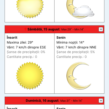
🕆
Sâmbătă, 15 august
:
+
Max
:29˚ -
Min
:14˚
Însorit
Senin
Maxima zilei: 29°
Minima nopții: 14°
Vânt: 7 km/h din
spre
ESE
Vânt: 7 km/h din
spre
NNE
Șanse de precip
itații
: 0%
Șanse de precip
itații
: 5%
Cantitate precip.: 0
Cantitate precip.: 0
Duminică, 16 august
:
+
Max
:31˚ -
Min
:14˚
Însorit
Senin