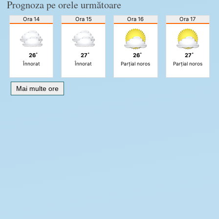
Prognoza pe orele următoare
Ora 14
Ora 15
Ora 16
Ora 17
26˚
27˚
26˚
27˚
Înnorat
Înnorat
Parțial noros
Parțial noros
Mai multe ore