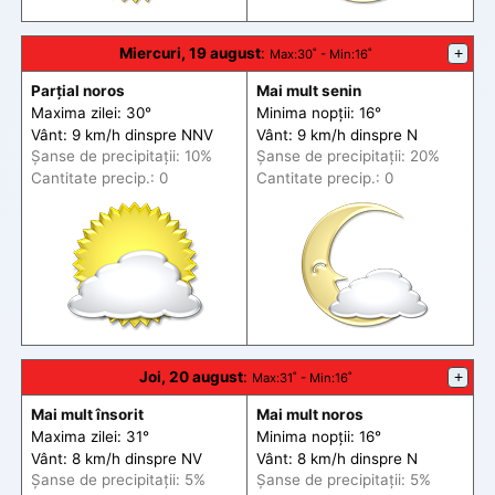
Miercuri, 19 august
:
+
Max
:30˚ -
Min
:16˚
Parțial noros
Mai mult senin
Maxima zilei: 30°
Minima nopții: 16°
Vânt: 9 km/h din
spre
NNV
Vânt: 9 km/h din
spre
N
Șanse de precip
itații
: 10%
Șanse de precip
itații
: 20%
Cantitate precip.: 0
Cantitate precip.: 0
Joi, 20 august
:
+
Max
:31˚ -
Min
:16˚
Mai mult însorit
Mai mult noros
Maxima zilei: 31°
Minima nopții: 16°
Vânt: 8 km/h din
spre
NV
Vânt: 8 km/h din
spre
N
Șanse de precip
itații
: 5%
Șanse de precip
itații
: 5%