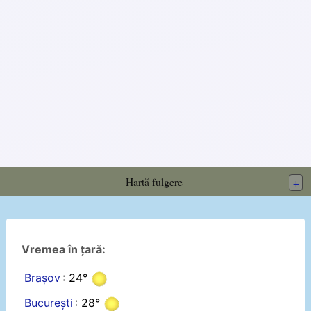
Hartă fulgere
+
Vremea în țară:
Brașov
: 24°
București
: 28°