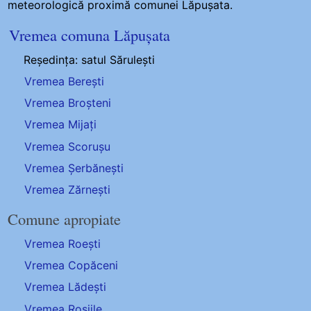
meteorologică proximă comunei Lăpușata.
Vremea comuna Lăpușata
Reședința: satul Sărulești
Vremea Berești
Vremea Broșteni
Vremea Mijați
Vremea Scorușu
Vremea Șerbănești
Vremea Zărnești
Comune apropiate
Vremea Roești
Vremea Copăceni
Vremea Lădești
Vremea Roșiile