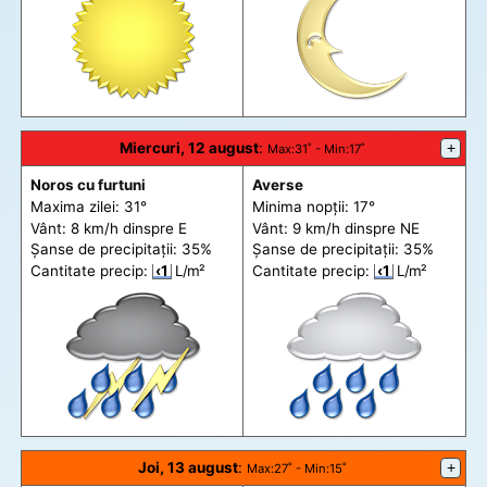
Miercuri, 12 august
:
+
Max
:31˚ -
Min
:17˚
Noros cu furtuni
Averse
Maxima zilei: 31°
Minima nopții: 17°
Vânt: 8 km/h din
spre
E
Vânt: 9 km/h din
spre
NE
Șanse de precip
itații
: 35%
Șanse de precip
itații
: 35%
Cantitate precip:
‹1
L/m²
Cantitate precip:
‹1
L/m²
Joi, 13 august
:
+
Max
:27˚ -
Min
:15˚