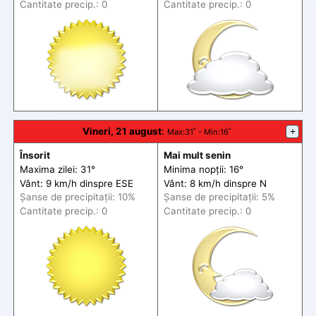
Cantitate precip.: 0
Cantitate precip.: 0
Vineri, 21 august
:
+
Max
:31˚ -
Min
:16˚
Însorit
Mai mult senin
Maxima zilei: 31°
Minima nopții: 16°
Vânt: 9 km/h din
spre
ESE
Vânt: 8 km/h din
spre
N
Șanse de precip
itații
: 10%
Șanse de precip
itații
: 5%
Cantitate precip.: 0
Cantitate precip.: 0