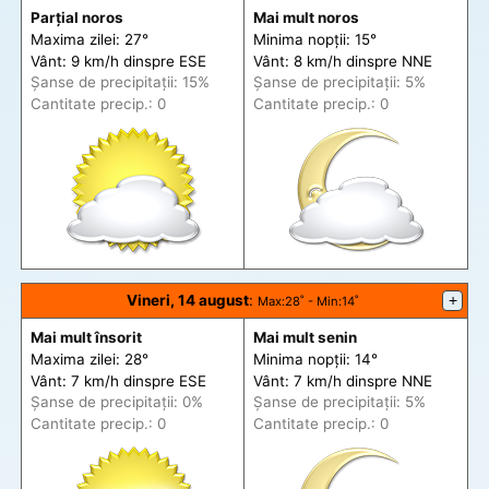
Parțial noros
Mai mult noros
Maxima zilei: 27°
Minima nopții: 15°
Vânt: 9 km/h din
spre
ESE
Vânt: 8 km/h din
spre
NNE
Șanse de precip
itații
: 15%
Șanse de precip
itații
: 5%
Cantitate precip.: 0
Cantitate precip.: 0
Vineri, 14 august
:
+
Max
:28˚ -
Min
:14˚
Mai mult însorit
Mai mult senin
Maxima zilei: 28°
Minima nopții: 14°
Vânt: 7 km/h din
spre
ESE
Vânt: 7 km/h din
spre
NNE
Șanse de precip
itații
: 0%
Șanse de precip
itații
: 5%
Cantitate precip.: 0
Cantitate precip.: 0