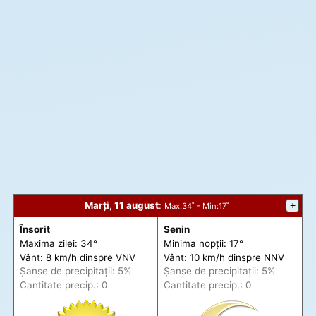
Marți, 11 august
:
+
Max
:34˚ -
Min
:17˚
Însorit
Senin
Maxima zilei: 34°
Minima nopții: 17°
Vânt: 8 km/h din
spre
VNV
Vânt: 10 km/h din
spre
NNV
Șanse de precip
itații
: 5%
Șanse de precip
itații
: 5%
Cantitate precip.: 0
Cantitate precip.: 0