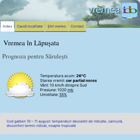
Index
Caută localitate
Știri meteo
Contact
Vremea în Lăpușata
Prognoza pentru Sărulești
Temperatura acum:
26°C
Starea vremii:
cer partial noros
Vânt:
10 km/h
dinspre Sud
Presiune: 1020
mb
Umiditate:
55%
Cod galben 10 – 11 august: temperaturi deosebit de ridicate, caniculă,
disconfort termic ridicat, noapte tropicală