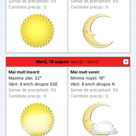
Șanse de precip
itații
: 0%
Șanse de precip
itații
: 5%
Cantitate precip.: 0
Cantitate precip.: 0
Marți, 18 august
:
+
Max
:32˚ -
Min
:16˚
Mai mult însorit
Mai mult senin
Maxima zilei: 32°
Minima nopții: 16°
Vânt: 9 km/h din
spre
SSE
Vânt: 8 km/h din
spre
N
Șanse de precip
itații
: 5%
Șanse de precip
itații
: 5%
Cantitate precip.: 0
Cantitate precip.: 0