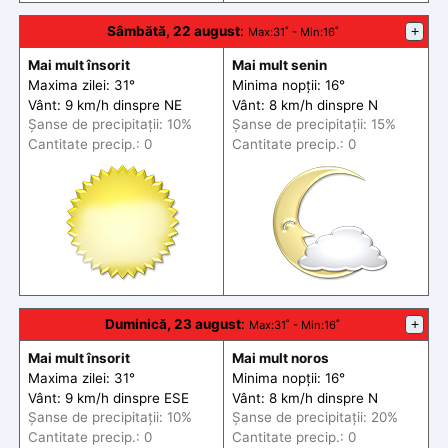
Sâmbătă, 22 august
:
+
Max
:31˚ -
Min
:16˚
Mai mult însorit
Mai mult senin
Maxima zilei: 31°
Minima nopții: 16°
Vânt: 9 km/h din
spre
NE
Vânt: 8 km/h din
spre
N
Șanse de precip
itații
: 10%
Șanse de precip
itații
: 15%
Cantitate precip.: 0
Cantitate precip.: 0
Duminică, 23 august
:
+
Max
:31˚ -
Min
:16˚
Mai mult însorit
Mai mult noros
Maxima zilei: 31°
Minima nopții: 16°
Vânt: 9 km/h din
spre
ESE
Vânt: 8 km/h din
spre
N
Șanse de precip
itații
: 10%
Șanse de precip
itații
: 20%
Cantitate precip.: 0
Cantitate precip.: 0