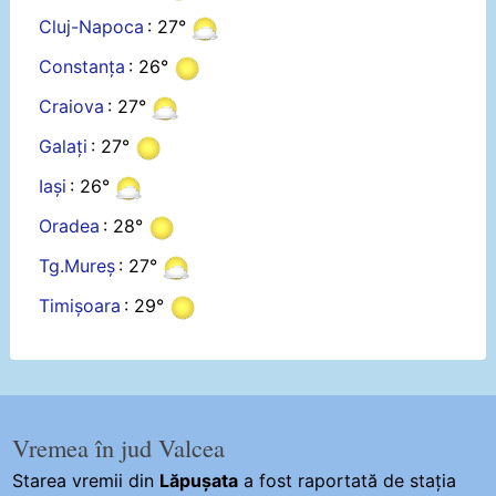
Cluj-Napoca
: 27°
Constanța
: 26°
Craiova
: 27°
Galați
: 27°
Iași
: 26°
Oradea
: 28°
Tg.Mureș
: 27°
Timișoara
: 29°
Vremea în jud Valcea
Starea vremii din
Lăpușata
a fost raportată de stația