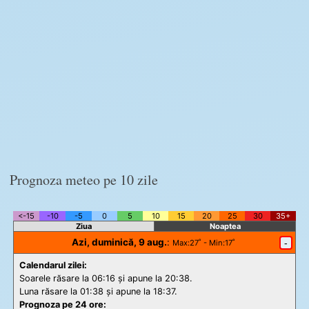
Prognoza meteo pe 10 zile
<-15
-10
-5
0
5
10
15
20
25
30
35+
Ziua
Noaptea
Azi, duminică, 9 aug.
:
-
Max
:27˚ -
Min
:17˚
Calendarul zilei:
Soarele răsare la 06:16 și apune la 20:38.
Luna răsare la 01:38 și apune la 18:37.
Prognoza pe 24 ore: