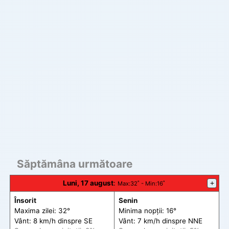
Săptămâna următoare
Luni, 17 august
:
+
Max
:32˚ -
Min
:16˚
Însorit
Senin
Maxima zilei: 32°
Minima nopții: 16°
Vânt: 8 km/h din
spre
SE
Vânt: 7 km/h din
spre
NNE