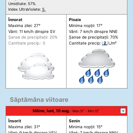
Umiditate: 57%.
Index UltraViolete:
5.
Înnorat
Ploaie
Maxima zilei: 27°
Minima nopții: 17°
Vânt: 11 km/h din
spre
SV
Vânt: 7 km/h din
spre
NNE
Șanse de precip
itații
: 20%
Șanse de precip
itații
: 70%
Cantitate precip.: 0
Cantitate precip:
2
L/m²
Săptămâna viitoare
Mâine, luni, 10 aug.
:
+
Max
:31˚ -
Min
:15˚
Însorit
Senin
Maxima zilei: 31°
Minima nopții: 15°
Vânt: 9 km/h din
spre
VSV
Vânt: 7 km/h din
spre
NNV