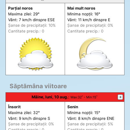
Parțial noros
Mai mult noros
Maxima zilei: 29°
Minima nopții: 16°
Vânt: 7 km/h din
spre
ESE
Vânt: 11 km/h din
spre
E
Șanse de precip
itații
: 10%
Șanse de precip
itații
: 0%
Cantitate precip.: 0
Cantitate precip.: 0
Săptămâna viitoare
Mâine, luni, 10 aug.
:
+
Max
:32˚ -
Min
:15˚
Însorit
Senin
Maxima zilei: 32°
Minima nopții: 15°
Vânt: 9 km/h din
spre
S
Vânt: 8 km/h din
spre
ENE
Șanse de precip
itații
: 0%
Șanse de precip
itații
: 5%
Cantitate precip.: 0
Cantitate precip.: 0