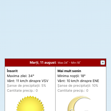
Marți, 11 august
:
+
Max
:34˚ -
Min
:18˚
Însorit
Mai mult senin
Maxima zilei: 34°
Minima nopții: 18°
Vânt: 11 km/h din
spre
VSV
Vânt: 10 km/h din
spre
ENE
Șanse de precip
itații
: 5%
Șanse de precip
itații
: 10%
Cantitate precip.: 0
Cantitate precip.: 0