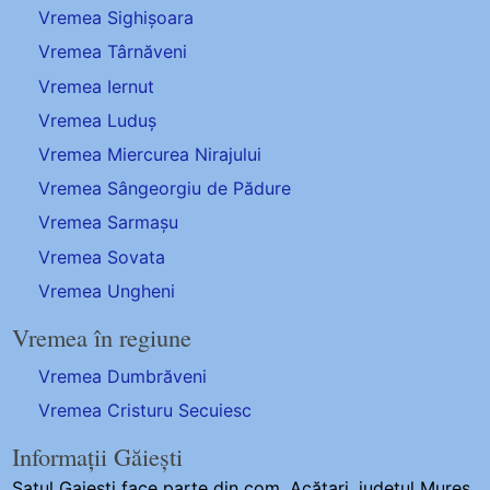
Vremea Sighișoara
Vremea Târnăveni
Vremea Iernut
Vremea Luduș
Vremea Miercurea Nirajului
Vremea Sângeorgiu de Pădure
Vremea Sarmașu
Vremea Sovata
Vremea Ungheni
Vremea în regiune
Vremea Dumbrăveni
Vremea Cristuru Secuiesc
Informații Găiești
Satul Gaiesti
face parte din com. Acățari, județul Mures.