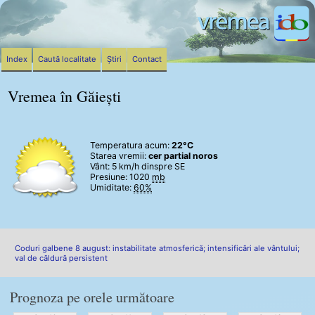
Index
Caută localitate
Știri
Contact
Vremea în Găiești
Temperatura acum:
22°C
Starea vremii:
cer partial noros
Vânt:
5 km/h
dinspre SE
Presiune: 1020
mb
Umiditate:
60%
Coduri galbene 8 august: instabilitate atmosferică; intensificări ale vântului;
val de căldură persistent
Prognoza pe orele următoare