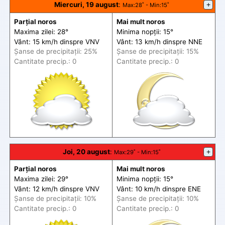
Miercuri, 19 august
:
+
Max
:28˚ -
Min
:15˚
Parțial noros
Mai mult noros
Maxima zilei: 28°
Minima nopții: 15°
Vânt: 15 km/h din
spre
VNV
Vânt: 13 km/h din
spre
NNE
Șanse de precip
itații
: 25%
Șanse de precip
itații
: 15%
Cantitate precip.: 0
Cantitate precip.: 0
Joi, 20 august
:
+
Max
:29˚ -
Min
:15˚
Parțial noros
Mai mult noros
Maxima zilei: 29°
Minima nopții: 15°
Vânt: 12 km/h din
spre
VNV
Vânt: 10 km/h din
spre
ENE
Șanse de precip
itații
: 10%
Șanse de precip
itații
: 10%
Cantitate precip.: 0
Cantitate precip.: 0