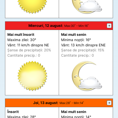
Miercuri, 12 august
:
+
Max
:30˚ -
Min
:16˚
Mai mult însorit
Mai mult senin
Maxima zilei: 30°
Minima nopții: 16°
Vânt: 11 km/h din
spre
NE
Vânt: 13 km/h din
spre
ENE
Șanse de precip
itații
: 20%
Șanse de precip
itații
: 15%
Cantitate precip.: 0
Cantitate precip.: 0
Joi, 13 august
:
+
Max
:28˚ -
Min
:14˚
Însorit
Mai mult senin
Maxima zilei: 28°
Minima nopții: 14°