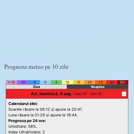
Prognoza meteo pe 10 zile
<-15
-10
-5
0
5
10
15
20
25
30
35+
Ziua
Noaptea
Azi, duminică, 9 aug.
:
-
Max
:29˚ -
Min
:16˚
Calendarul zilei:
Soarele răsare la 06:12 și apune la 20:41.
Luna răsare la 01:29 și apune la 18:44.
Prognoza pe 24 ore:
Umiditate: 58%.
Index UltraViolete:
7.