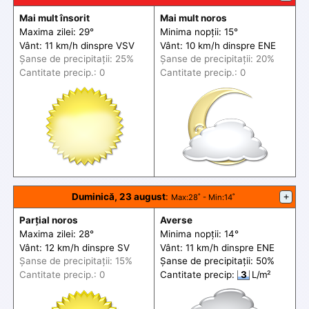
Mai mult însorit
Mai mult noros
Maxima zilei: 29°
Minima nopții: 15°
Vânt: 11 km/h din
spre
VSV
Vânt: 10 km/h din
spre
ENE
Șanse de precip
itații
: 25%
Șanse de precip
itații
: 20%
Cantitate precip.: 0
Cantitate precip.: 0
Duminică, 23 august
:
+
Max
:28˚ -
Min
:14˚
Parțial noros
Averse
Maxima zilei: 28°
Minima nopții: 14°
Vânt: 12 km/h din
spre
SV
Vânt: 11 km/h din
spre
ENE
Șanse de precip
itații
: 15%
Șanse de precip
itații
: 50%
Cantitate precip.: 0
Cantitate precip:
3
L/m²