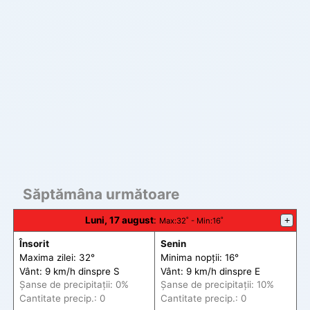
Săptămâna următoare
Luni, 17 august
:
+
Max
:32˚ -
Min
:16˚
Însorit
Senin
Maxima zilei: 32°
Minima nopții: 16°
Vânt: 9 km/h din
spre
S
Vânt: 9 km/h din
spre
E
Șanse de precip
itații
: 0%
Șanse de precip
itații
: 10%
Cantitate precip.: 0
Cantitate precip.: 0