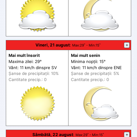
Vineri, 21 august
:
+
Max
:29˚ -
Min
:15˚
Mai mult însorit
Mai mult senin
Maxima zilei: 29°
Minima nopții: 15°
Vânt: 11 km/h din
spre
SV
Vânt: 11 km/h din
spre
ENE
Șanse de precip
itații
: 10%
Șanse de precip
itații
: 5%
Cantitate precip.: 0
Cantitate precip.: 0
Sâmbătă, 22 august
:
+
Max
:29˚ -
Min
:15˚