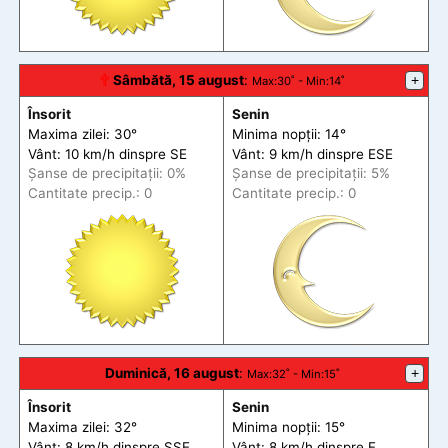
🕆
Sâmbătă, 15 august
:
+
Max
:30˚ -
Min
:14˚
Însorit
Senin
Maxima zilei: 30°
Minima nopții: 14°
Vânt: 10 km/h din
spre
SE
Vânt: 9 km/h din
spre
ESE
Șanse de precip
itații
: 0%
Șanse de precip
itații
: 5%
Cantitate precip.: 0
Cantitate precip.: 0
Duminică, 16 august
:
+
Max
:32˚ -
Min
:15˚
Însorit
Senin
Maxima zilei: 32°
Minima nopții: 15°
Vânt: 8 km/h din
spre
SSE
Vânt: 8 km/h din
spre
E