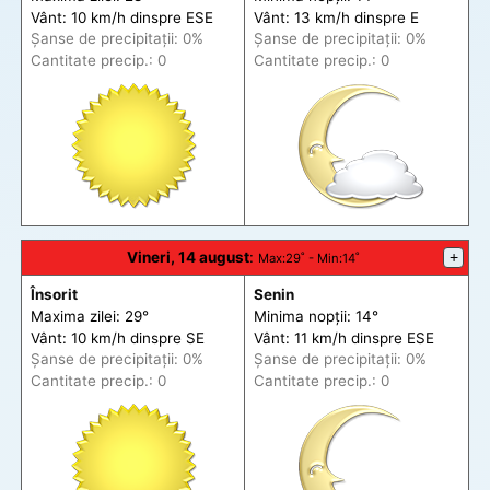
Vânt: 10 km/h din
spre
ESE
Vânt: 13 km/h din
spre
E
Șanse de precip
itații
: 0%
Șanse de precip
itații
: 0%
Cantitate precip.: 0
Cantitate precip.: 0
Vineri, 14 august
:
+
Max
:29˚ -
Min
:14˚
Însorit
Senin
Maxima zilei: 29°
Minima nopții: 14°
Vânt: 10 km/h din
spre
SE
Vânt: 11 km/h din
spre
ESE
Șanse de precip
itații
: 0%
Șanse de precip
itații
: 0%
Cantitate precip.: 0
Cantitate precip.: 0