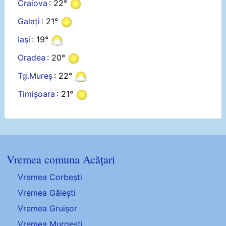
Craiova
: 22°
Galați
: 21°
Iași
: 19°
Oradea
: 20°
Tg.Mureș
: 22°
Timișoara
: 21°
Vremea comuna Acățari
Vremea Corbești
Vremea Găiești
Vremea Gruișor
Vremea Murgești