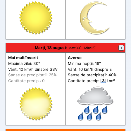
Marți, 18 august
:
+
Max
:30˚ -
Min
:16˚
Mai mult însorit
Averse
Maxima zilei: 30°
Minima nopții: 16°
Vânt: 10 km/h din
spre
SSV
Vânt: 10 km/h din
spre
E
Șanse de precip
itații
: 25%
Șanse de precip
itații
: 40%
Cantitate precip.: 0
Cantitate precip:
3
L/m²