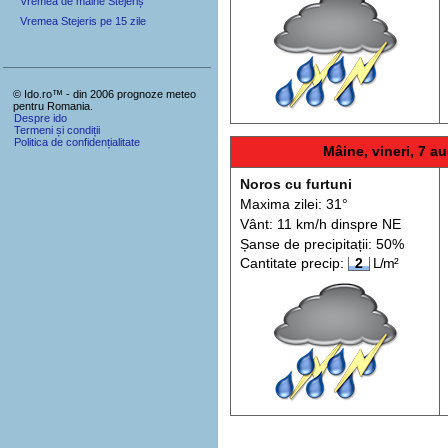
Vremea de mâine Stejeriș
Vremea Stejeris pe 15 zile
© Ido.ro™ - din 2006 prognoze meteo
pentru Romania.
Despre ido
Termeni și condiții
Politica de confidențialitate
Mâine, vineri, 7 au
Noros cu furtuni
Maxima zilei: 31°
Vânt: 11 km/h din
spre
NE
Șanse de precip
itații
: 50%
Cantitate precip:
2
L/m²