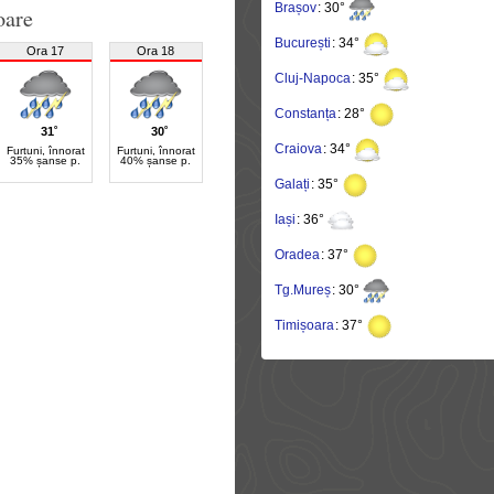
Brașov
: 30°
oare
București
: 34°
Ora 17
Ora 18
Cluj-Napoca
: 35°
Constanța
: 28°
31˚
30˚
Craiova
: 34°
Furtuni, înnorat
Furtuni, înnorat
35% șanse p.
40% șanse p.
Galați
: 35°
Iași
: 36°
Oradea
: 37°
Tg.Mureș
: 30°
Timișoara
: 37°