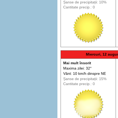
Șanse de precip
itații
: 10%
Cantitate precip.: 0
Miercuri, 12 augu
Mai mult însorit
Maxima zilei: 32°
Vânt: 10 km/h din
spre
NE
Șanse de precip
itații
: 15%
Cantitate precip.: 0