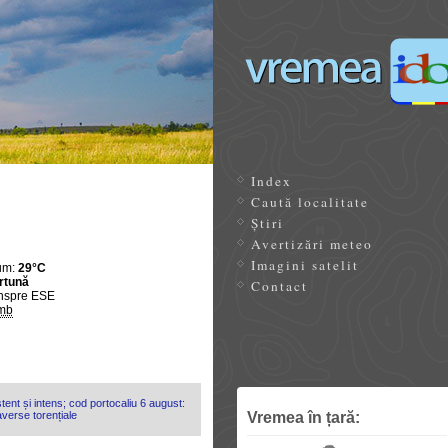
Index
Caută localitate
Știri
Avertizări meteo
Imagini satelit
um:
29°C
rtună
Contact
nspre ESE
mb
tent și intens; cod portocaliu 6 august:
Vremea în țară:
 averse torențiale