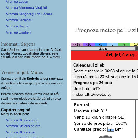
Vremea Luduș
Vremea Miercurea Nirajului
Vremea Sângeorgiu de Pădure
Vremea Sarmașu
Vremea Sovata
Prognoza meteo pe 10 zi
Vremea Ungheni
Informații Stejeriș
<-15
-10
-5
0
5
10
Ziua
Satul Stejeris
face parte din com. Acățari,
județul Mures. Localitatea Stejeriș este
Azi, joi, 6 aug.
:
situată la o altitudine medie de 314 metri.
Calendarul zilei:
Soarele răsare la 06:08 și apune la 
Vremea în jud. Mures
Luna răsare la 23:51 și apune la 15:
Starea vremii din
Stejeriș
a fost raportata
Prognoza pe 24 ore:
de statia meteorologica proximă comunei
Acățari.
Umiditate: 64%.
Pentru afișarea stării vremii folosim atât
Index UltraViolete:
5.
stații meteorologice oficiale cât și o rețea
de senzori meteo
independenți
.
Furtuni
Cuprins pagină
Maxima zilei: 31°
Mergi la secțiunea:
Vânt: 10 km/h din
spre
SE
Vremea Stejeriș acum
Șanse de precip
itații
: 100%
Vremea Stejeriș pe ore
Cantitate precip:
7
L/m²
Vremea Stejeriș azi