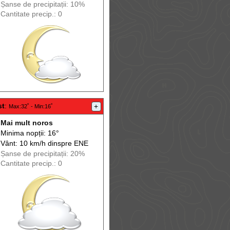
Șanse de precip
itații
: 10%
Cantitate precip.: 0
st
:
+
Max
:32˚ -
Min
:16˚
Mai mult noros
Minima nopții: 16°
Vânt: 10 km/h din
spre
ENE
Șanse de precip
itații
: 20%
Cantitate precip.: 0