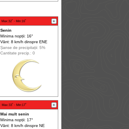
:
+
Max
:32˚ -
Min
:16˚
Senin
Minima nopții: 16°
Vânt: 8 km/h din
spre
ENE
Șanse de precip
itații
: 5%
Cantitate precip.: 0
:
+
Max
:33˚ -
Min
:17˚
Mai mult senin
Minima nopții: 17°
Vânt: 8 km/h din
spre
NE