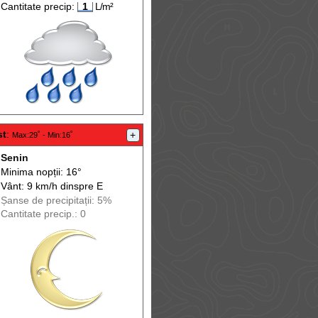
Cantitate precip:
1
L/m²
st
:
+
Max
:29˚ -
Min
:16˚
Senin
Minima nopții: 16°
Vânt: 9 km/h din
spre
E
Șanse de precip
itații
: 5%
Cantitate precip.: 0