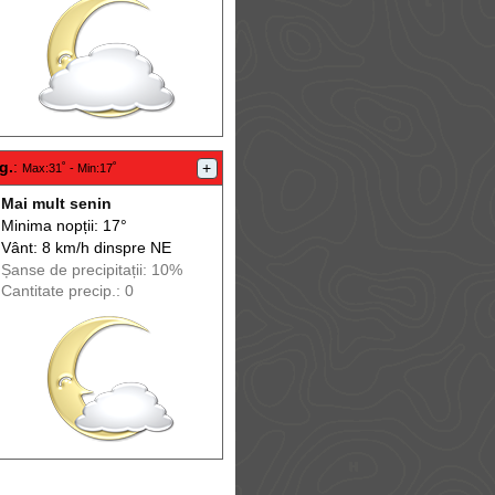
g.
:
+
Max
:31˚ -
Min
:17˚
Mai mult senin
Minima nopții: 17°
Vânt: 8 km/h din
spre
NE
Șanse de precip
itații
: 10%
Cantitate precip.: 0