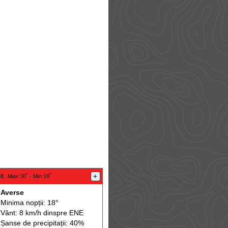
t
:
+
Max
:30˚ -
Min
:18˚
Averse
Minima nopții: 18°
Vânt: 8 km/h din
spre
ENE
Șanse de precip
itații
: 40%