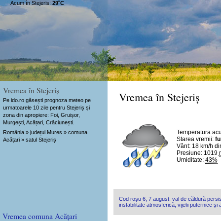
Acum în Stejeris:
29˚C
Vremea în Stejeriș
Vremea în Stejeriș
Pe ido.ro găsești prognoza meteo pe
urmatoarele 10 zile pentru Stejeriș și
zona din apropiere: Foi, Gruișor,
Murgești, Acățari, Crăciunești.
Temperatura ac
România » județul Mures » comuna
Starea vremii:
fu
Acățari » satul Stejeriș
Vânt:
18 km/h
di
Presiune: 1019
Umiditate:
43%
Cod roșu 6, 7 august: val de căldură persis
instabilitate atmosferică, vijelii puternice și
Vremea comuna Acățari