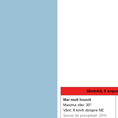
Sâmbătă, 8 augus
Mai mult însorit
Maxima zilei: 30°
Vânt: 8 km/h din
spre
NE
Șanse de precip
itații
: 25%