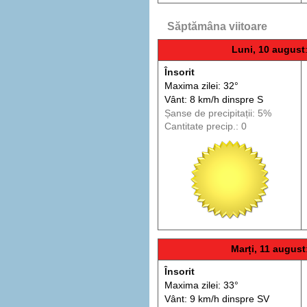
Săptămâna viitoare
Luni, 10 august
Însorit
Maxima zilei: 32°
Vânt: 8 km/h din
spre
S
Șanse de precip
itații
: 5%
Cantitate precip.: 0
Marți, 11 august
Însorit
Maxima zilei: 33°
Vânt: 9 km/h din
spre
SV