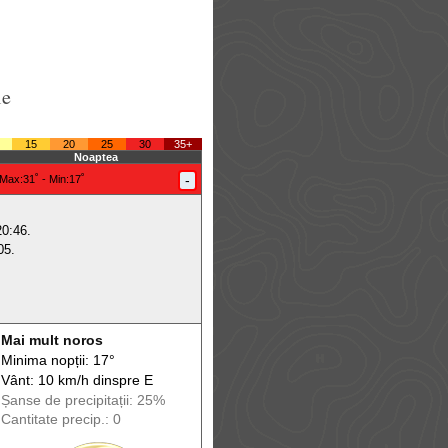
le
15
20
25
30
35+
Noaptea
-
Max
:31˚ -
Min
:17˚
20:46.
05.
Mai mult noros
Minima nopții: 17°
Vânt: 10 km/h din
spre
E
Șanse de precip
itații
: 25%
Cantitate precip.: 0