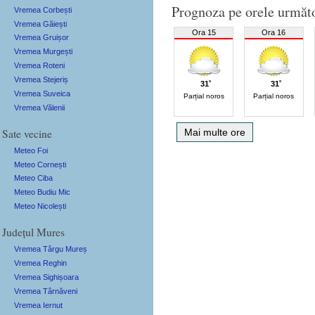
Prognoza pe orele următ
Vremea Corbești
Vremea Găiești
Ora 15
Ora 16
Vremea Gruișor
Vremea Murgești
Vremea Roteni
Vremea Stejeriș
31˚
31˚
Vremea Suveica
Parțial noros
Parțial noros
Vremea Vălenii
Sate vecine
Mai multe ore
Meteo Foi
Meteo Cornești
Meteo Ciba
Meteo Budiu Mic
Meteo Nicolești
Județul Mures
Vremea Târgu Mureș
Vremea Reghin
Vremea Sighișoara
Vremea Târnăveni
Vremea Iernut