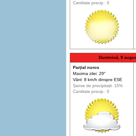
Cantitate precip.: 0
Duminică, 9 augu
Parțial noros
Maxima zilei: 29°
Vânt: 8 km/h din
spre
ESE
Șanse de precip
itații
: 15%
Cantitate precip.: 0