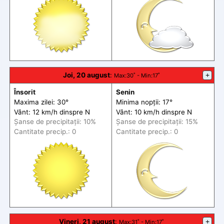
Joi, 20 august
:
+
Max
:30˚ -
Min
:17˚
Însorit
Senin
Maxima zilei: 30°
Minima nopții: 17°
Vânt: 12 km/h din
spre
N
Vânt: 10 km/h din
spre
N
Șanse de precip
itații
: 10%
Șanse de precip
itații
: 15%
Cantitate precip.: 0
Cantitate precip.: 0
Vineri, 21 august
:
+
Max
:31˚ -
Min
:17˚