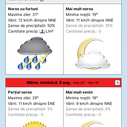
Noros cu furtuni
Mai mult noros
Maxima zilei: 31°
Minima nopții: 19°
Vânt: 12 km/h din
spre
NNE
Vânt: 11 km/h din
spre
NNE
Șanse de precip
itații
: 50%
Șanse de precip
itații
: 25%
Cantitate precip:
2
L/m²
Cantitate precip.: 0
Mâine, duminică, 9 aug.
:
+
Max
:29˚ -
Min
:18˚
Parțial noros
Mai mult senin
Maxima zilei: 29°
Minima nopții: 18°
Vânt: 11 km/h din
spre
ENE
Vânt: 9 km/h din
spre
NNE
Șanse de precip
itații
: 5%
Șanse de precip
itații
: 0%
Cantitate precip.: 0
Cantitate precip.: 0