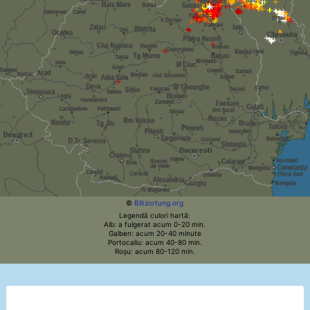
©
Blitzortung.org
Legendă culori hartă:
Alb: a fulgerat acum 0-20 min.
Galben: acum 20-40 minute
Portocaliu: acum 40-80 min.
Roșu: acum 80-120 min.