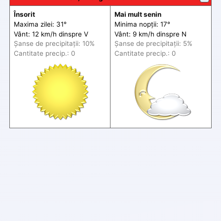
Însorit
Mai mult senin
Maxima zilei: 31°
Minima nopții: 17°
Vânt: 12 km/h din
spre
V
Vânt: 9 km/h din
spre
N
Șanse de precip
itații
: 10%
Șanse de precip
itații
: 5%
Cantitate precip.: 0
Cantitate precip.: 0