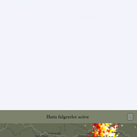
Harta fulgerelor active
-