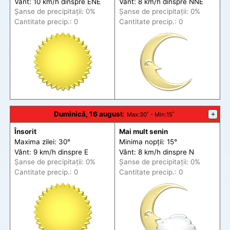
Vânt: 10 km/h din
spre
ENE
Vânt: 8 km/h din
spre
NNE
Șanse de precip
itații
: 0%
Șanse de precip
itații
: 0%
Cantitate precip.: 0
Cantitate precip.: 0
Duminică, 16 august
:
+
Max
:30˚ -
Min
:15˚
Însorit
Mai mult senin
Maxima zilei: 30°
Minima nopții: 15°
Vânt: 9 km/h din
spre
E
Vânt: 8 km/h din
spre
N
Șanse de precip
itații
: 0%
Șanse de precip
itații
: 0%
Cantitate precip.: 0
Cantitate precip.: 0