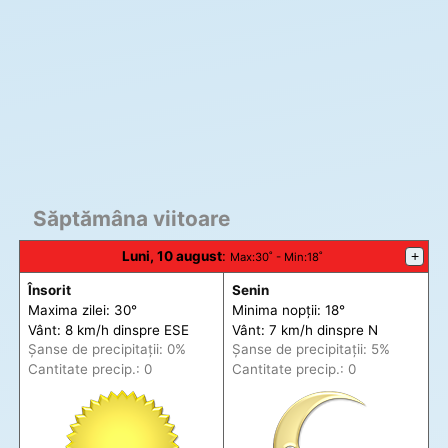
Săptămâna viitoare
Luni, 10 august
:
+
Max
:30˚ -
Min
:18˚
Însorit
Senin
Maxima zilei: 30°
Minima nopții: 18°
Vânt: 8 km/h din
spre
ESE
Vânt: 7 km/h din
spre
N
Șanse de precip
itații
: 0%
Șanse de precip
itații
: 5%
Cantitate precip.: 0
Cantitate precip.: 0