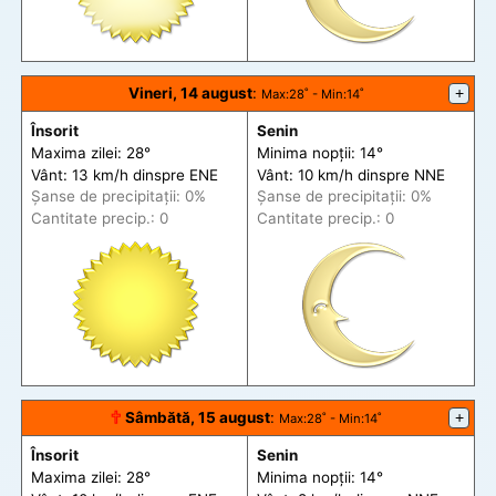
Vineri, 14 august
:
+
Max
:28˚ -
Min
:14˚
Însorit
Senin
Maxima zilei: 28°
Minima nopții: 14°
Vânt: 13 km/h din
spre
ENE
Vânt: 10 km/h din
spre
NNE
Șanse de precip
itații
: 0%
Șanse de precip
itații
: 0%
Cantitate precip.: 0
Cantitate precip.: 0
🕆
Sâmbătă, 15 august
:
+
Max
:28˚ -
Min
:14˚
Însorit
Senin
Maxima zilei: 28°
Minima nopții: 14°