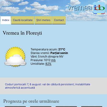
Index
Caută localitate
Știri meteo
Contact
Vremea în Florești
Temperatura acum:
21°C
Starea vremii:
Parțial senin
Vânt:
5 km/h
dinspre NV
Presiune: 1012
mb
Umiditate:
82%
Coduri portocalii 7, 8 august: val de căldură persistent; instabilitate
atmosferică accentuată
Prognoza pe orele următoare