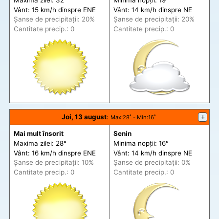
Vânt: 15 km/h din
spre
ENE
Vânt: 14 km/h din
spre
NE
Șanse de precip
itații
: 20%
Șanse de precip
itații
: 20%
Cantitate precip.: 0
Cantitate precip.: 0
Joi, 13 august
:
+
Max
:28˚ -
Min
:16˚
Mai mult însorit
Senin
Maxima zilei: 28°
Minima nopții: 16°
Vânt: 16 km/h din
spre
ENE
Vânt: 14 km/h din
spre
NE
Șanse de precip
itații
: 10%
Șanse de precip
itații
: 0%
Cantitate precip.: 0
Cantitate precip.: 0