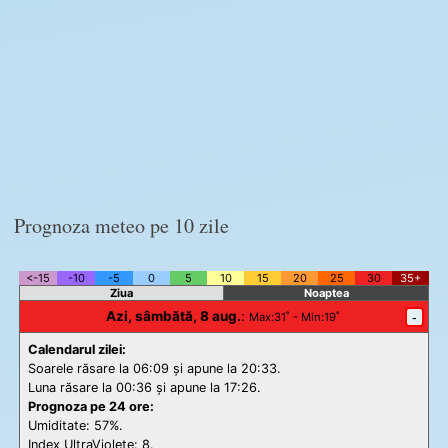
Prognoza meteo pe 10 zile
<-15
-10
-5
0
5
10
15
20
25
30
35+
Ziua
Noaptea
Azi, sâmbătă, 8 aug.
:
-
Max
:31˚ -
Min
:19˚
Calendarul zilei:
Soarele răsare la 06:09 și apune la 20:33.
Luna răsare la 00:36 și apune la 17:26.
Prognoza pe 24 ore:
Umiditate: 57%.
Index UltraViolete:
8.