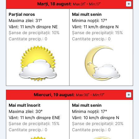
Marți, 18 august
:
+
Max
:31˚ -
Min
:17˚
Parțial noros
Mai mult senin
Maxima zilei: 31°
Minima nopții: 17°
Vânt: 11 km/h din
spre
NE
Vânt: 11 km/h din
spre
N
Șanse de precip
itații
: 10%
Șanse de precip
itații
: 15%
Cantitate precip.: 0
Cantitate precip.: 0
Miercuri, 19 august
:
+
Max
:30˚ -
Min
:17˚
Mai mult însorit
Mai mult senin
Maxima zilei: 30°
Minima nopții: 17°
Vânt: 11 km/h din
spre
ENE
Vânt: 10 km/h din
spre
N
Șanse de precip
itații
: 15%
Șanse de precip
itații
: 20%
Cantitate precip.: 0
Cantitate precip.: 0