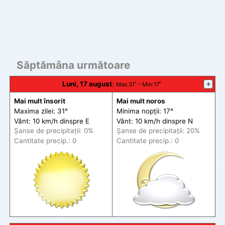
Săptămâna următoare
Luni, 17 august
:
+
Max
:31˚ -
Min
:17˚
Mai mult însorit
Mai mult noros
Maxima zilei: 31°
Minima nopții: 17°
Vânt: 10 km/h din
spre
E
Vânt: 10 km/h din
spre
N
Șanse de precip
itații
: 0%
Șanse de precip
itații
: 20%
Cantitate precip.: 0
Cantitate precip.: 0