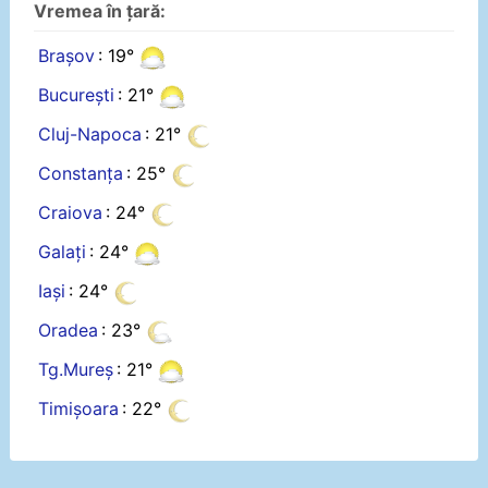
Vremea în țară:
Brașov
: 19°
București
: 21°
Cluj-Napoca
: 21°
Constanța
: 25°
Craiova
: 24°
Galați
: 24°
Iași
: 24°
Oradea
: 23°
Tg.Mureș
: 21°
Timișoara
: 22°