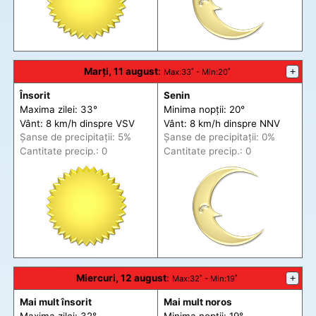
Marți, 11 august
:
+
Max
:33˚ -
Min
:20˚
Însorit
Senin
Maxima zilei: 33°
Minima nopții: 20°
Vânt: 8 km/h din
spre
VSV
Vânt: 8 km/h din
spre
NNV
Șanse de precip
itații
: 5%
Șanse de precip
itații
: 0%
Cantitate precip.: 0
Cantitate precip.: 0
Miercuri, 12 august
:
+
Max
:32˚ -
Min
:19˚
Mai mult însorit
Mai mult noros
Maxima zilei: 32°
Minima nopții: 19°