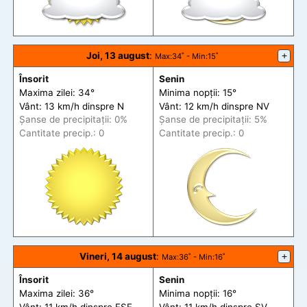
Joi, 13 august
:
+
Max
:34˚ -
Min
:15˚
Însorit
Senin
Maxima zilei: 34°
Minima nopții: 15°
Vânt: 13 km/h din
spre
N
Vânt: 12 km/h din
spre
NV
Șanse de precip
itații
: 0%
Șanse de precip
itații
: 5%
Cantitate precip.: 0
Cantitate precip.: 0
Vineri, 14 august
:
+
Max
:36˚ -
Min
:16˚
Însorit
Senin
Maxima zilei: 36°
Minima nopții: 16°
Vânt: 11 km/h din
spre
ESE
Vânt: 11 km/h din
spre
SV