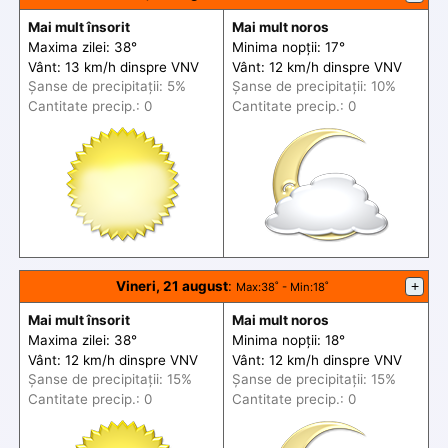
Mai mult însorit
Mai mult noros
Maxima zilei: 38°
Minima nopții: 17°
Vânt: 13 km/h din
spre
VNV
Vânt: 12 km/h din
spre
VNV
Șanse de precip
itații
: 5%
Șanse de precip
itații
: 10%
Cantitate precip.: 0
Cantitate precip.: 0
Vineri, 21 august
:
+
Max
:38˚ -
Min
:18˚
Mai mult însorit
Mai mult noros
Maxima zilei: 38°
Minima nopții: 18°
Vânt: 12 km/h din
spre
VNV
Vânt: 12 km/h din
spre
VNV
Șanse de precip
itații
: 15%
Șanse de precip
itații
: 15%
Cantitate precip.: 0
Cantitate precip.: 0