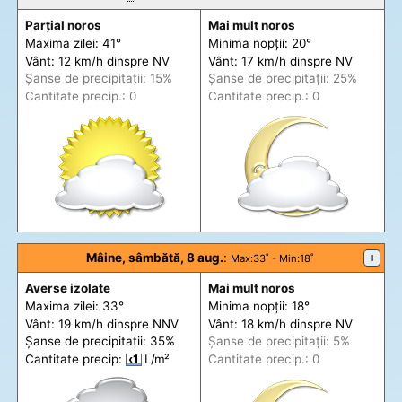
Parțial noros
Mai mult noros
Maxima zilei: 41°
Minima nopții: 20°
Vânt: 12 km/h din
spre
NV
Vânt: 17 km/h din
spre
NV
Șanse de precip
itații
: 15%
Șanse de precip
itații
: 25%
Cantitate precip.: 0
Cantitate precip.: 0
Mâine, sâmbătă, 8 aug.
:
+
Max
:33˚ -
Min
:18˚
Averse izolate
Mai mult noros
Maxima zilei: 33°
Minima nopții: 18°
Vânt: 19 km/h din
spre
NNV
Vânt: 18 km/h din
spre
NV
Șanse de precip
itații
: 35%
Șanse de precip
itații
: 5%
Cantitate precip:
‹1
L/m²
Cantitate precip.: 0