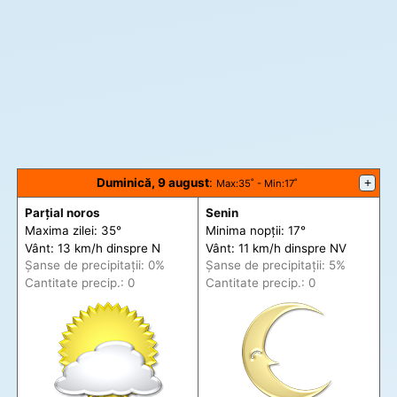
Duminică, 9 august
:
+
Max
:35˚ -
Min
:17˚
Parțial noros
Senin
Maxima zilei: 35°
Minima nopții: 17°
Vânt: 13 km/h din
spre
N
Vânt: 11 km/h din
spre
NV
Șanse de precip
itații
: 0%
Șanse de precip
itații
: 5%
Cantitate precip.: 0
Cantitate precip.: 0