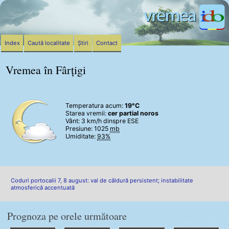
Index
Caută localitate
Știri
Contact
Vremea în Fârțigi
Temperatura acum:
19°C
Starea vremii:
cer partial noros
Vânt:
3 km/h
dinspre ESE
Presiune: 1025
mb
Umiditate:
93%
Coduri portocalii 7, 8 august: val de căldură persistent; instabilitate
atmosferică accentuată
Prognoza pe orele următoare