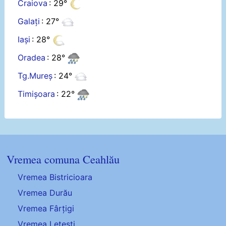
Craiova
: 29°
Galați
: 27°
Iași
: 28°
Oradea
: 28°
Tg.Mureș
: 24°
Timișoara
: 22°
Vremea comuna Ceahlău
Vremea Bistricioara
Vremea Durău
Vremea Fârțigi
Vremea Lețești