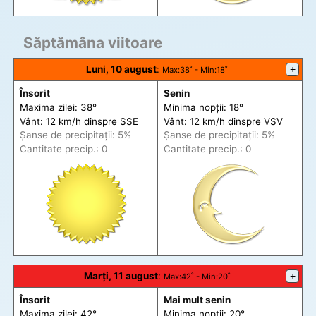
Săptămâna viitoare
Luni, 10 august
:
+
Max
:38˚ -
Min
:18˚
Însorit
Senin
Maxima zilei: 38°
Minima nopții: 18°
Vânt: 12 km/h din
spre
SSE
Vânt: 12 km/h din
spre
VSV
Șanse de precip
itații
: 5%
Șanse de precip
itații
: 5%
Cantitate precip.: 0
Cantitate precip.: 0
Marți, 11 august
:
+
Max
:42˚ -
Min
:20˚
Însorit
Mai mult senin
Maxima zilei: 42°
Minima nopții: 20°