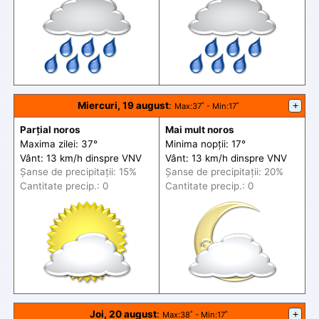
Miercuri, 19 august
:
+
Max
:37˚ -
Min
:17˚
Parțial noros
Mai mult noros
Maxima zilei: 37°
Minima nopții: 17°
Vânt: 13 km/h din
spre
VNV
Vânt: 13 km/h din
spre
VNV
Șanse de precip
itații
: 15%
Șanse de precip
itații
: 20%
Cantitate precip.: 0
Cantitate precip.: 0
Joi, 20 august
:
+
Max
:38˚ -
Min
:17˚