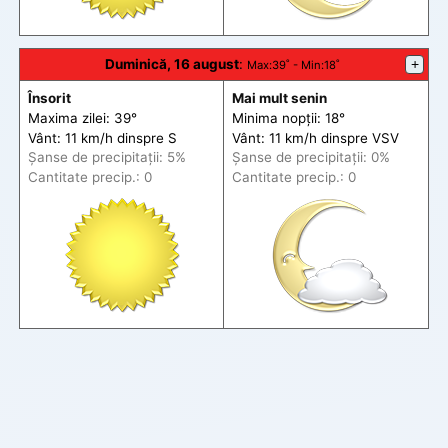
Duminică, 16 august
:
+
Max
:39˚ -
Min
:18˚
Însorit
Mai mult senin
Maxima zilei: 39°
Minima nopții: 18°
Vânt: 11 km/h din
spre
S
Vânt: 11 km/h din
spre
VSV
Șanse de precip
itații
: 5%
Șanse de precip
itații
: 0%
Cantitate precip.: 0
Cantitate precip.: 0