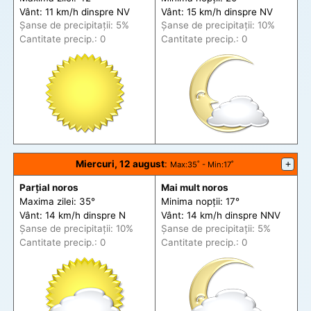
Vânt: 11 km/h din
spre
NV
Vânt: 15 km/h din
spre
NV
Șanse de precip
itații
: 5%
Șanse de precip
itații
: 10%
Cantitate precip.: 0
Cantitate precip.: 0
Miercuri, 12 august
:
+
Max
:35˚ -
Min
:17˚
Parțial noros
Mai mult noros
Maxima zilei: 35°
Minima nopții: 17°
Vânt: 14 km/h din
spre
N
Vânt: 14 km/h din
spre
NNV
Șanse de precip
itații
: 10%
Șanse de precip
itații
: 5%
Cantitate precip.: 0
Cantitate precip.: 0