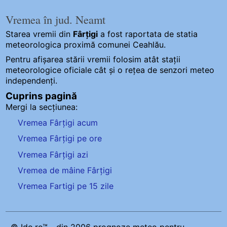
Vremea în jud. Neamt
Starea vremii din
Fârțigi
a fost raportata de statia
meteorologica proximă comunei Ceahlău.
Pentru afișarea stării vremii folosim atât stații
meteorologice oficiale cât și o rețea de senzori meteo
independenți
.
Cuprins pagină
Mergi la secțiunea:
Vremea Fârțigi acum
Vremea Fârțigi pe ore
Vremea Fârțigi azi
Vremea de mâine Fârțigi
Vremea Fartigi pe 15 zile
© Ido.ro™ - din 2006 prognoze meteo pentru