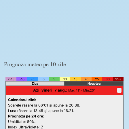
Prognoza meteo pe 10 zile
<-15
-10
-5
0
5
10
15
20
25
30
35+
Ziua
Noaptea
Azi, vineri, 7 aug.
:
-
Max
:41˚ -
Min
:20˚
Calendarul zilei:
Soarele răsare la 06:01 și apune la 20:38.
Luna răsare la 13:45 și apune la 16:21.
Prognoza pe 24 ore:
Umiditate: 50%.
Index UltraViolete:
7.