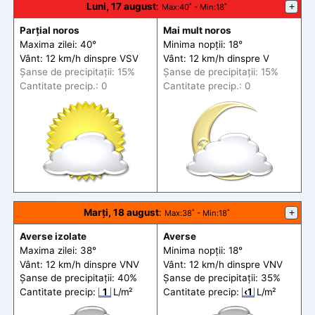
Luni, 17 august
:
+
Max
:40˚ -
Min
:18˚
Parțial noros
Mai mult noros
Maxima zilei: 40°
Minima nopții: 18°
Vânt: 12 km/h din
spre
VSV
Vânt: 12 km/h din
spre
V
Șanse de precip
itații
: 15%
Șanse de precip
itații
: 15%
Cantitate precip.: 0
Cantitate precip.: 0
Marți, 18 august
:
+
Max
:38˚ -
Min
:18˚
Averse izolate
Averse
Maxima zilei: 38°
Minima nopții: 18°
Vânt: 12 km/h din
spre
VNV
Vânt: 12 km/h din
spre
VNV
Șanse de precip
itații
: 40%
Șanse de precip
itații
: 35%
Cantitate precip:
1
L/m²
Cantitate precip:
‹1
L/m²