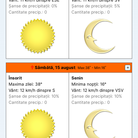
Șanse de precip
itații
: 0%
Șanse de precip
itații
: 5%
Cantitate precip.: 0
Cantitate precip.: 0
🕆
Sâmbătă, 15 august
:
+
Max
:38˚ -
Min
:16˚
Însorit
Senin
Maxima zilei: 38°
Minima nopții: 16°
Vânt: 12 km/h din
spre
S
Vânt: 12 km/h din
spre
VSV
Șanse de precip
itații
: 10%
Șanse de precip
itații
: 10%
Cantitate precip.: 0
Cantitate precip.: 0