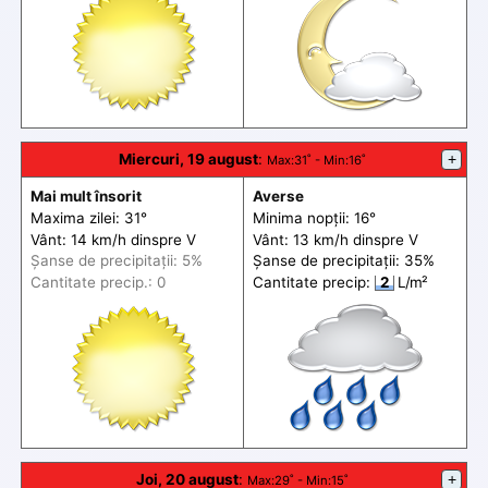
Miercuri, 19 august
:
+
Max
:31˚ -
Min
:16˚
Mai mult însorit
Averse
Maxima zilei: 31°
Minima nopții: 16°
Vânt: 14 km/h din
spre
V
Vânt: 13 km/h din
spre
V
Șanse de precip
itații
: 5%
Șanse de precip
itații
: 35%
Cantitate precip.: 0
Cantitate precip:
2
L/m²
Joi, 20 august
:
+
Max
:29˚ -
Min
:15˚