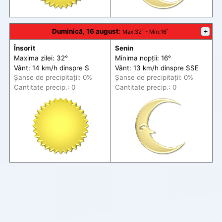
Duminică, 16 august
:
+
Max
:32˚ -
Min
:16˚
Însorit
Senin
Maxima zilei: 32°
Minima nopții: 16°
Vânt: 14 km/h din
spre
S
Vânt: 13 km/h din
spre
SSE
Șanse de precip
itații
: 0%
Șanse de precip
itații
: 0%
Cantitate precip.: 0
Cantitate precip.: 0