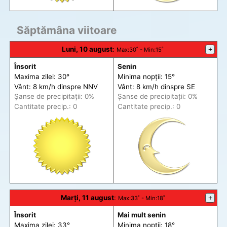
Săptămâna viitoare
Luni, 10 august
:
+
Max
:30˚ -
Min
:15˚
Însorit
Senin
Maxima zilei: 30°
Minima nopții: 15°
Vânt: 8 km/h din
spre
NNV
Vânt: 8 km/h din
spre
SE
Șanse de precip
itații
: 0%
Șanse de precip
itații
: 0%
Cantitate precip.: 0
Cantitate precip.: 0
Marți, 11 august
:
+
Max
:33˚ -
Min
:18˚
Însorit
Mai mult senin
Maxima zilei: 33°
Minima nopții: 18°