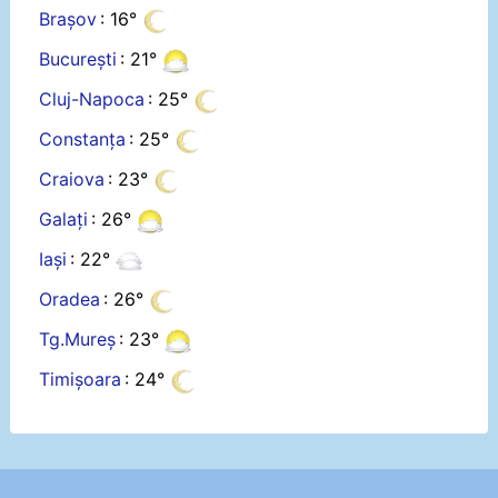
Brașov
: 16°
București
: 21°
Cluj-Napoca
: 25°
Constanța
: 25°
Craiova
: 23°
Galați
: 26°
Iași
: 22°
Oradea
: 26°
Tg.Mureș
: 23°
Timișoara
: 24°