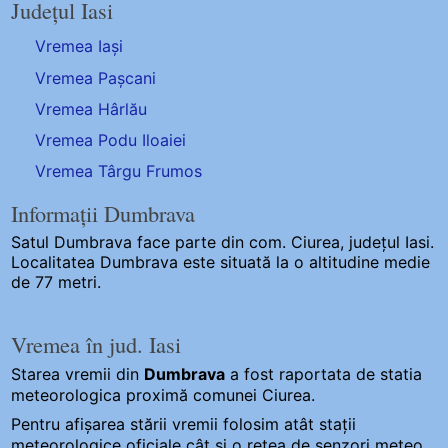
Județul Iasi
Vremea Iași
Vremea Pașcani
Vremea Hârlău
Vremea Podu Iloaiei
Vremea Târgu Frumos
Informații Dumbrava
Satul Dumbrava
face parte din com. Ciurea, județul Iasi.
Localitatea Dumbrava este situată la o altitudine medie
de 77 metri.
Vremea în jud. Iasi
Starea vremii din
Dumbrava
a fost raportata de statia
meteorologica proximă comunei Ciurea.
Pentru afișarea stării vremii folosim atât stații
meteorologice oficiale cât și o rețea de senzori meteo