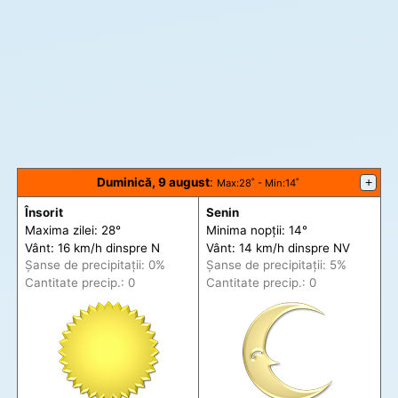
Duminică, 9 august
:
+
Max
:28˚ -
Min
:14˚
Însorit
Senin
Maxima zilei: 28°
Minima nopții: 14°
Vânt: 16 km/h din
spre
N
Vânt: 14 km/h din
spre
NV
Șanse de precip
itații
: 0%
Șanse de precip
itații
: 5%
Cantitate precip.: 0
Cantitate precip.: 0