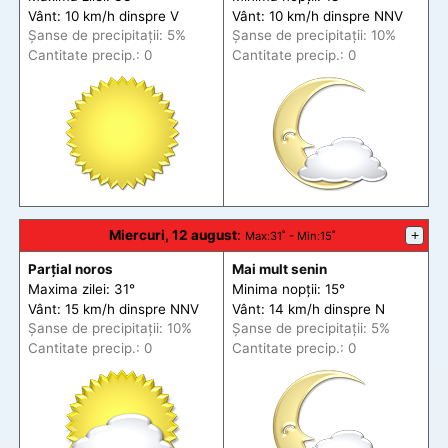
Vânt: 10 km/h din
spre
V
Vânt: 10 km/h din
spre
NNV
Șanse de precip
itații
: 5%
Șanse de precip
itații
: 10%
Cantitate precip.: 0
Cantitate precip.: 0
Miercuri, 12 august
:
+
Max
:31˚ -
Min
:15˚
Parțial noros
Mai mult senin
Maxima zilei: 31°
Minima nopții: 15°
Vânt: 15 km/h din
spre
NNV
Vânt: 14 km/h din
spre
N
Șanse de precip
itații
: 10%
Șanse de precip
itații
: 5%
Cantitate precip.: 0
Cantitate precip.: 0