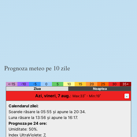
Prognoza meteo pe 10 zile
<-15
-10
-5
0
5
10
15
20
25
30
35+
Ziua
Noaptea
Azi, vineri, 7 aug.
:
-
Max
:33˚ -
Min
:19˚
Calendarul zilei:
Soarele răsare la 05:55 și apune la 20:34.
Luna răsare la 13:56 și apune la 16:17.
Prognoza pe 24 ore:
Umiditate: 50%.
Index UltraViolete:
7.