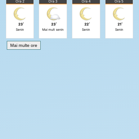
Ora 2
Ora 3
Ora 4
Ora 5
23˚
23˚
22˚
21˚
Senin
Mai mult senin
Senin
Senin
Mai multe ore