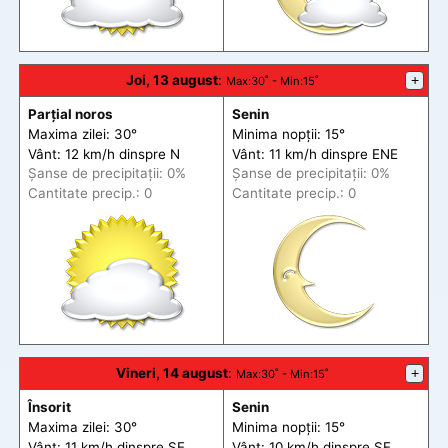
Joi, 13 august
:
+
Max
:30˚ -
Min
:15˚
Parțial noros
Senin
Maxima zilei: 30°
Minima nopții: 15°
Vânt: 12 km/h din
spre
N
Vânt: 11 km/h din
spre
ENE
Șanse de precip
itații
: 0%
Șanse de precip
itații
: 0%
Cantitate precip.: 0
Cantitate precip.: 0
Vineri, 14 august
:
+
Max
:30˚ -
Min
:15˚
Însorit
Senin
Maxima zilei: 30°
Minima nopții: 15°
Vânt: 11 km/h din
spre
SE
Vânt: 10 km/h din
spre
SE