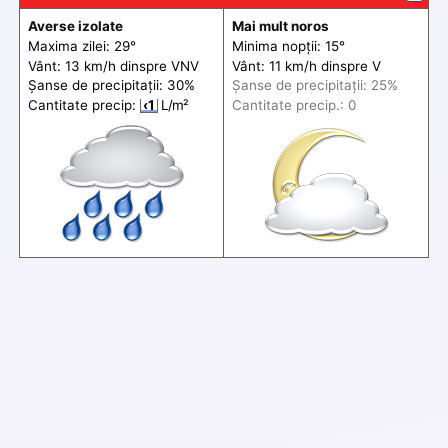
Averse izolate
Mai mult noros
Maxima zilei: 29°
Minima nopții: 15°
Vânt: 13 km/h din
spre
VNV
Vânt: 11 km/h din
spre
V
Șanse de precip
itații
: 30%
Șanse de precip
itații
: 25%
Cantitate precip:
‹1
L/m²
Cantitate precip.: 0