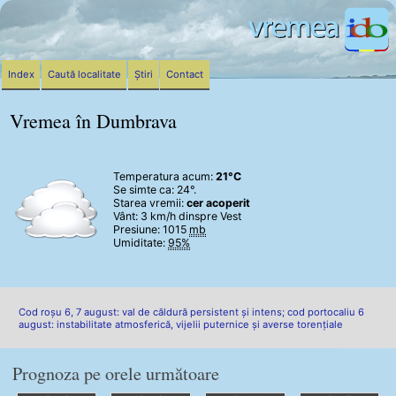
Index
Caută localitate
Știri
Contact
Vremea în Dumbrava
Temperatura acum:
21°C
Se simte ca: 24°.
Starea vremii:
cer acoperit
Vânt:
3 km/h
dinspre Vest
Presiune: 1015
mb
Umiditate:
95%
Cod roșu 6, 7 august: val de căldură persistent și intens; cod portocaliu 6
august: instabilitate atmosferică, vijelii puternice și averse torențiale
Prognoza pe orele următoare