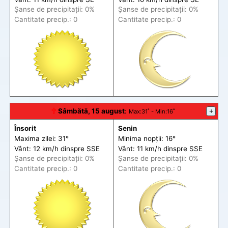
Șanse de precip
itații
: 0%
Șanse de precip
itații
: 0%
Cantitate precip.: 0
Cantitate precip.: 0
🕆
Sâmbătă, 15 august
:
+
Max
:31˚ -
Min
:16˚
Însorit
Senin
Maxima zilei: 31°
Minima nopții: 16°
Vânt: 12 km/h din
spre
SSE
Vânt: 11 km/h din
spre
SSE
Șanse de precip
itații
: 0%
Șanse de precip
itații
: 0%
Cantitate precip.: 0
Cantitate precip.: 0