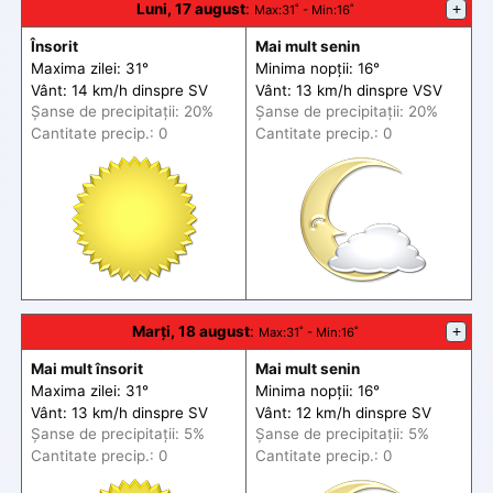
Luni, 17 august
:
+
Max
:31˚ -
Min
:16˚
Însorit
Mai mult senin
Maxima zilei: 31°
Minima nopții: 16°
Vânt: 14 km/h din
spre
SV
Vânt: 13 km/h din
spre
VSV
Șanse de precip
itații
: 20%
Șanse de precip
itații
: 20%
Cantitate precip.: 0
Cantitate precip.: 0
Marți, 18 august
:
+
Max
:31˚ -
Min
:16˚
Mai mult însorit
Mai mult senin
Maxima zilei: 31°
Minima nopții: 16°
Vânt: 13 km/h din
spre
SV
Vânt: 12 km/h din
spre
SV
Șanse de precip
itații
: 5%
Șanse de precip
itații
: 5%
Cantitate precip.: 0
Cantitate precip.: 0