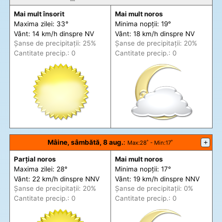
Mai mult însorit
Mai mult noros
Maxima zilei: 33°
Minima nopții: 19°
Vânt: 14 km/h din
spre
NV
Vânt: 18 km/h din
spre
NV
Șanse de precip
itații
: 25%
Șanse de precip
itații
: 20%
Cantitate precip.: 0
Cantitate precip.: 0
Mâine, sâmbătă, 8 aug.
:
+
Max
:28˚ -
Min
:17˚
Parțial noros
Mai mult noros
Maxima zilei: 28°
Minima nopții: 17°
Vânt: 22 km/h din
spre
NNV
Vânt: 19 km/h din
spre
NNV
Șanse de precip
itații
: 20%
Șanse de precip
itații
: 0%
Cantitate precip.: 0
Cantitate precip.: 0