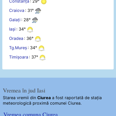
Constanța
: 29°
Craiova
: 31°
Galați
: 28°
Iași
: 34°
Oradea
: 36°
Tg.Mureș
: 34°
Timișoara
: 37°
Vremea în jud Iasi
Starea vremii din
Ciurea
a fost raportată de stația
meteorologică proximă comunei Ciurea.
Vremea comuna Ciurea