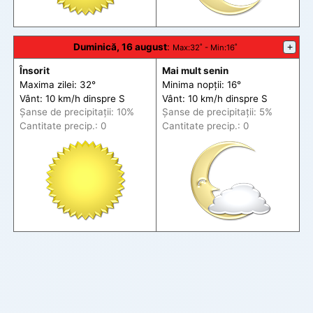
Duminică, 16 august
:
+
Max
:32˚ -
Min
:16˚
Însorit
Mai mult senin
Maxima zilei: 32°
Minima nopții: 16°
Vânt: 10 km/h din
spre
S
Vânt: 10 km/h din
spre
S
Șanse de precip
itații
: 10%
Șanse de precip
itații
: 5%
Cantitate precip.: 0
Cantitate precip.: 0