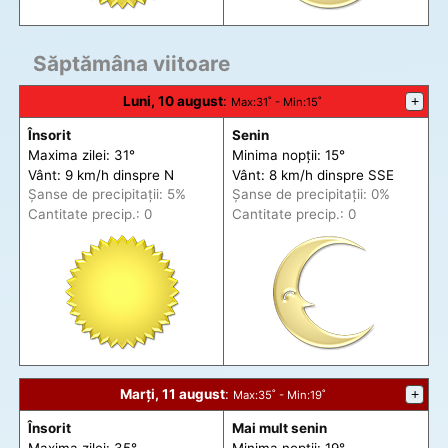
Săptămâna viitoare
Luni, 10 august
:
+
Max
:31˚ -
Min
:15˚
Însorit
Senin
Maxima zilei: 31°
Minima nopții: 15°
Vânt: 9 km/h din
spre
N
Vânt: 8 km/h din
spre
SSE
Șanse de precip
itații
: 5%
Șanse de precip
itații
: 0%
Cantitate precip.: 0
Cantitate precip.: 0
Marți, 11 august
:
+
Max
:35˚ -
Min
:19˚
Însorit
Mai mult senin
Maxima zilei: 35°
Minima nopții: 19°