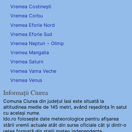
Vremea Costinești
Vremea Corbu
Vremea Eforie Nord
Vremea Eforie Sud
Vremea Neptun
-
Olimp
Vremea Mangalia
Vremea Saturn
Vremea Vama Veche
Vremea Venus
Informații Ciurea
Comuna Ciurea
din județul Iasi este situată la
altitudinea medie de 145 metri, având reședința în satul
cu același nume.
Ido.ro folosește date meteorologice pentru afișarea
stării vremii actuale atât din surse oficiale cât și dintr-o
rețea formată din stații meteo
independente
.