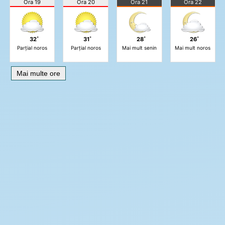
Ora 19
Ora 20
Ora 21
Ora 22
32˚
31˚
28˚
26˚
Parțial noros
Parțial noros
Mai mult senin
Mai mult noros
Mai multe ore