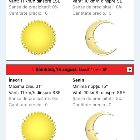
Vânt: 11 km/h din
spre
ESE
Vânt: 10 km/h din
spre
SE
Șanse de precip
itații
: 0%
Șanse de precip
itații
: 0%
Cantitate precip.: 0
Cantitate precip.: 0
🕆
Sâmbătă, 15 august
:
+
Max
:31˚ -
Min
:15˚
Însorit
Senin
Maxima zilei: 31°
Minima nopții: 15°
Vânt: 11 km/h din
spre
SSE
Vânt: 10 km/h din
spre
SSE
Șanse de precip
itații
: 0%
Șanse de precip
itații
: 5%
Cantitate precip.: 0
Cantitate precip.: 0