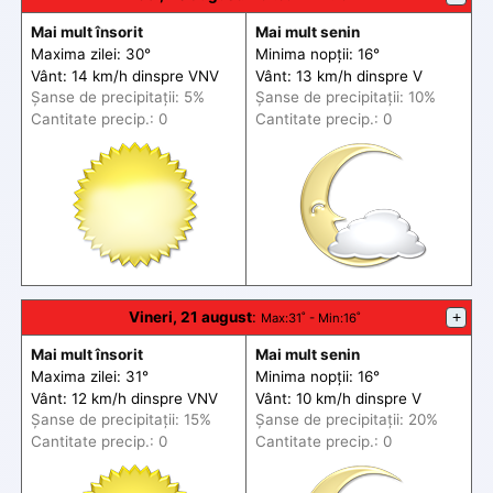
Mai mult însorit
Mai mult senin
Maxima zilei: 30°
Minima nopții: 16°
Vânt: 14 km/h din
spre
VNV
Vânt: 13 km/h din
spre
V
Șanse de precip
itații
: 5%
Șanse de precip
itații
: 10%
Cantitate precip.: 0
Cantitate precip.: 0
Vineri, 21 august
:
+
Max
:31˚ -
Min
:16˚
Mai mult însorit
Mai mult senin
Maxima zilei: 31°
Minima nopții: 16°
Vânt: 12 km/h din
spre
VNV
Vânt: 10 km/h din
spre
V
Șanse de precip
itații
: 15%
Șanse de precip
itații
: 20%
Cantitate precip.: 0
Cantitate precip.: 0