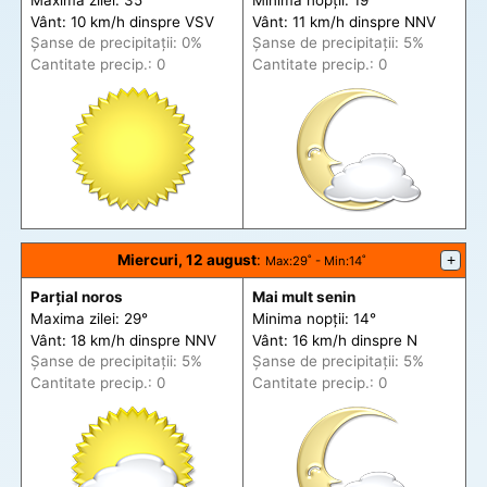
Vânt: 10 km/h din
spre
VSV
Vânt: 11 km/h din
spre
NNV
Șanse de precip
itații
: 0%
Șanse de precip
itații
: 5%
Cantitate precip.: 0
Cantitate precip.: 0
Miercuri, 12 august
:
+
Max
:29˚ -
Min
:14˚
Parțial noros
Mai mult senin
Maxima zilei: 29°
Minima nopții: 14°
Vânt: 18 km/h din
spre
NNV
Vânt: 16 km/h din
spre
N
Șanse de precip
itații
: 5%
Șanse de precip
itații
: 5%
Cantitate precip.: 0
Cantitate precip.: 0