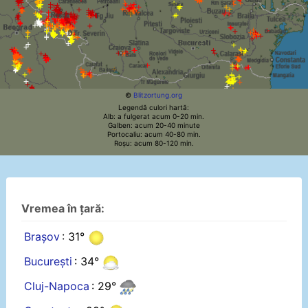
©
Blitzortung.org
Legendă culori hartă:
Alb: a fulgerat acum 0-20 min.
Galben: acum 20-40 minute
Portocaliu: acum 40-80 min.
Roșu: acum 80-120 min.
Vremea în țară:
Brașov
: 31°
București
: 34°
Cluj-Napoca
: 29°