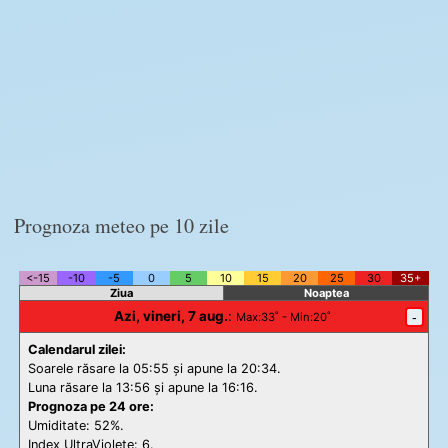
Prognoza meteo pe 10 zile
<-15
-10
-5
0
5
10
15
20
25
30
35+
Ziua
Noaptea
Azi, vineri, 7 aug.
:
-
Max
:33˚ -
Min
:20˚
Calendarul zilei:
Soarele răsare la 05:55 și apune la 20:34.
Luna răsare la 13:56 și apune la 16:16.
Prognoza pe 24 ore:
Umiditate: 52%.
Index UltraViolete:
6.