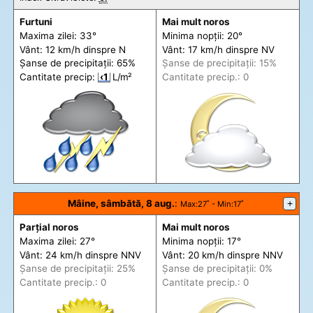
Furtuni
Mai mult noros
Maxima zilei: 33°
Minima nopții: 20°
Vânt: 12 km/h din
spre
N
Vânt: 17 km/h din
spre
NV
Șanse de precip
itații
: 65%
Șanse de precip
itații
: 15%
Cantitate precip:
‹1
L/m²
Cantitate precip.: 0
Mâine, sâmbătă, 8 aug.
:
+
Max
:27˚ -
Min
:17˚
Parțial noros
Mai mult noros
Maxima zilei: 27°
Minima nopții: 17°
Vânt: 24 km/h din
spre
NNV
Vânt: 20 km/h din
spre
NNV
Șanse de precip
itații
: 25%
Șanse de precip
itații
: 0%
Cantitate precip.: 0
Cantitate precip.: 0