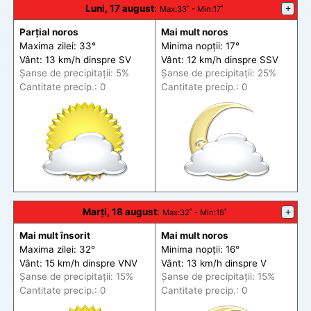
Luni, 17 august
:
+
Max
:33˚ -
Min
:17˚
Parțial noros
Mai mult noros
Maxima zilei: 33°
Minima nopții: 17°
Vânt: 13 km/h din
spre
SV
Vânt: 12 km/h din
spre
SSV
Șanse de precip
itații
: 5%
Șanse de precip
itații
: 25%
Cantitate precip.: 0
Cantitate precip.: 0
Marți, 18 august
:
+
Max
:32˚ -
Min
:16˚
Mai mult însorit
Mai mult noros
Maxima zilei: 32°
Minima nopții: 16°
Vânt: 15 km/h din
spre
VNV
Vânt: 13 km/h din
spre
V
Șanse de precip
itații
: 15%
Șanse de precip
itații
: 15%
Cantitate precip.: 0
Cantitate precip.: 0