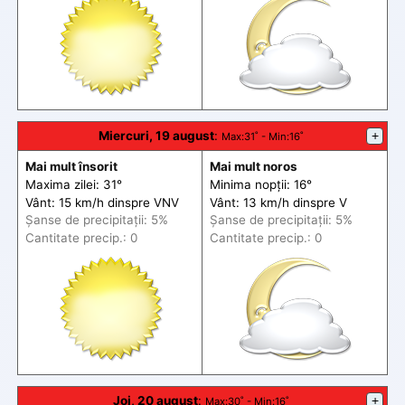
Miercuri, 19 august
:
+
Max
:31˚ -
Min
:16˚
Mai mult însorit
Mai mult noros
Maxima zilei: 31°
Minima nopții: 16°
Vânt: 15 km/h din
spre
VNV
Vânt: 13 km/h din
spre
V
Șanse de precip
itații
: 5%
Șanse de precip
itații
: 5%
Cantitate precip.: 0
Cantitate precip.: 0
Joi, 20 august
:
+
Max
:30˚ -
Min
:16˚