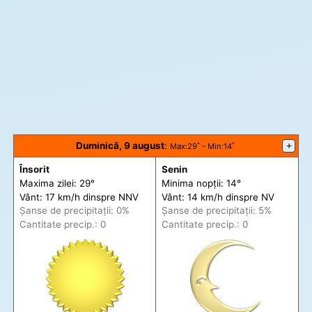
Duminică, 9 august
:
+
Max
:29˚ -
Min
:14˚
Însorit
Senin
Maxima zilei: 29°
Minima nopții: 14°
Vânt: 17 km/h din
spre
NNV
Vânt: 14 km/h din
spre
NV
Șanse de precip
itații
: 0%
Șanse de precip
itații
: 5%
Cantitate precip.: 0
Cantitate precip.: 0