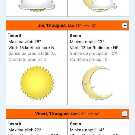
Joi, 13 august
:
+
Max
:28˚ -
Min
:13˚
Însorit
Senin
Maxima zilei: 28°
Minima nopții: 13°
Vânt: 15 km/h din
spre
N
Vânt: 13 km/h din
spre
NE
Șanse de precip
itații
: 0%
Șanse de precip
itații
: 0%
Cantitate precip.: 0
Cantitate precip.: 0
Vineri, 14 august
:
+
Max
:29˚ -
Min
:14˚
Însorit
Senin
Maxima zilei: 29°
Minima nopții: 14°