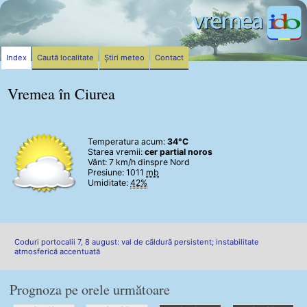
Index
Caută localitate
Știri meteo
Contact
Vremea în Ciurea
Temperatura acum:
34°C
Starea vremii:
cer partial noros
Vânt:
7 km/h
dinspre Nord
Presiune: 1011
mb
Umiditate:
42%
Coduri portocalii 7, 8 august: val de căldură persistent; instabilitate
atmosferică accentuată
Prognoza pe orele următoare