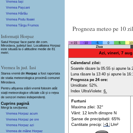
Vremea Iași
Vremea Pașcani
Vremea Hârlău
Vremea Podu Iloaiei
Vremea Târgu Frumos
Prognoza meteo pe 10 zi
Informații Horpaz
Satul Horpaz
face parte din com.
<-15
-10
-5
0
5
10
Miroslava, județul Iasi. Localitatea Horpaz
Ziua
este situată la o altitudine medie de 81
metri.
Azi, vineri, 7 aug
Calendarul zilei:
Vremea în jud. Iasi
Soarele răsare la 05:55 și apune la 
Starea vremii din
Horpaz
a fost raportata
Luna răsare la 13:40 și apune la 16:
de statia meteorologica proximă comunei
Prognoza pe 24 ore:
Miroslava.
Umiditate: 52%.
Pentru afișarea stării vremii folosim atât
Index UltraViolete:
6.
stații meteorologice oficiale cât și o rețea
de senzori meteo
independenți
.
Furtuni
Cuprins pagină
Maxima zilei: 32°
Mergi la secțiunea:
Vânt: 12 km/h din
spre
N
Vremea Horpaz acum
Șanse de precip
itații
: 65%
Vremea Horpaz pe ore
Cantitate precip:
‹1
L/m²
Vremea Horpaz azi
Vremea de mâine Horpaz