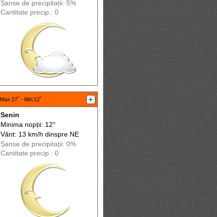
Șanse de precip
itații
: 5%
Cantitate precip.: 0
+
Max
:27˚ -
Min
:12˚
Senin
Minima nopții: 12°
Vânt: 13 km/h din
spre
NE
Șanse de precip
itații
: 0%
Cantitate precip.: 0