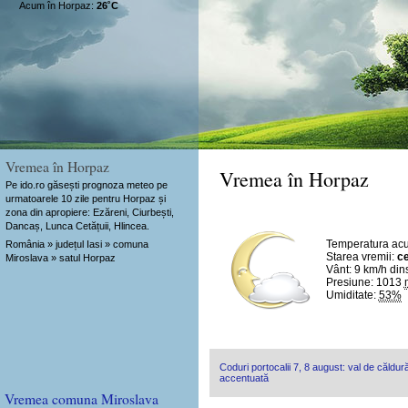
Acum în Horpaz:
26˚C
Vremea în Horpaz
Vremea în Horpaz
Pe ido.ro găsești prognoza meteo pe
urmatoarele 10 zile pentru Horpaz și
zona din apropiere: Ezăreni, Ciurbești,
Dancaș, Lunca Cetățuii, Hlincea.
Temperatura ac
România » județul Iasi » comuna
Starea vremii:
ce
Miroslava » satul Horpaz
Vânt:
9 km/h
din
Presiune: 1013
Umiditate:
53%
Coduri portocalii 7, 8 august: val de căldură
accentuată
Vremea comuna Miroslava