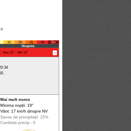
le
15
20
25
30
35+
Noaptea
.
:
-
Max
:32˚ -
Min
:19˚
20:34.
16.
Mai mult noros
Minima nopții: 19°
Vânt: 17 km/h din
spre
NV
Șanse de precip
itații
: 15%
Cantitate precip.: 0