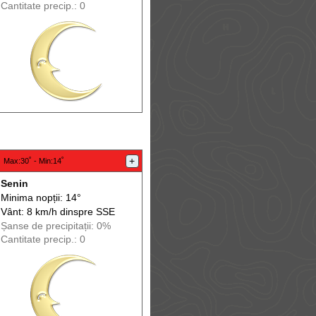
Cantitate precip.: 0
:
+
Max
:30˚ -
Min
:14˚
Senin
Minima nopții: 14°
Vânt: 8 km/h din
spre
SSE
Șanse de precip
itații
: 0%
Cantitate precip.: 0