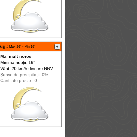
aug.
:
+
Max
:26˚ -
Min
:16˚
Mai mult noros
Minima nopții: 16°
Vânt: 20 km/h din
spre
NNV
Șanse de precip
itații
: 0%
Cantitate precip.: 0