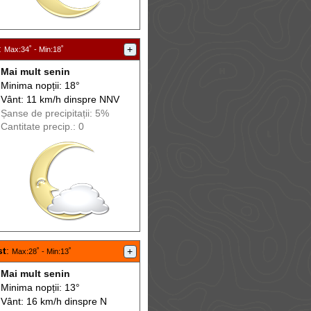
:
+
Max
:34˚ -
Min
:18˚
Mai mult senin
Minima nopții: 18°
Vânt: 11 km/h din
spre
NNV
Șanse de precip
itații
: 5%
Cantitate precip.: 0
st
:
+
Max
:28˚ -
Min
:13˚
Mai mult senin
Minima nopții: 13°
Vânt: 16 km/h din
spre
N