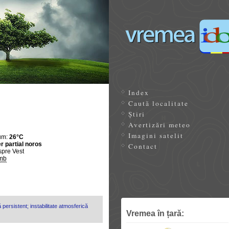
Index
Caută localitate
Știri
Avertizări meteo
Imagini satelit
um:
26°C
r partial noros
Contact
spre Vest
mb
 persistent; instabilitate atmosferică
Vremea în țară: