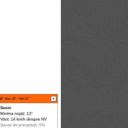
st
:
+
Max
:28˚ -
Min
:13˚
Senin
Minima nopții: 13°
Vânt: 14 km/h din
spre
NV
Șanse de precip
itații
: 5%