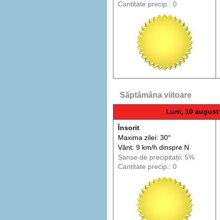
Cantitate precip.: 0
Săptămâna viitoare
Luni, 10 august
Însorit
Maxima zilei: 30°
Vânt: 9 km/h din
spre
N
Șanse de precip
itații
: 5%
Cantitate precip.: 0