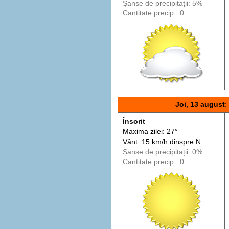
Șanse de precip
itații
: 5%
Cantitate precip.: 0
Joi, 13 august
:
Însorit
Maxima zilei: 27°
Vânt: 15 km/h din
spre
N
Șanse de precip
itații
: 0%
Cantitate precip.: 0