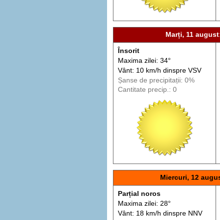
Marți, 11 august
Însorit
Maxima zilei: 34°
Vânt: 10 km/h din
spre
VSV
Șanse de precip
itații
: 0%
Cantitate precip.: 0
Miercuri, 12 augu
Parțial noros
Maxima zilei: 28°
Vânt: 18 km/h din
spre
NNV