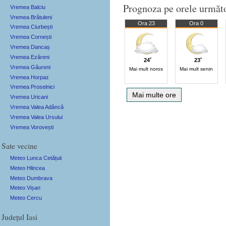
Prognoza pe orele următ
Vremea Balciu
Vremea Brătuleni
Ora 23
Ora 0
Vremea Ciurbești
Vremea Cornești
Vremea Dancaș
Vremea Ezăreni
24˚
23˚
Vremea Găureni
Mai mult noros
Mai mult senin
Vremea Horpaz
Vremea Proselnici
Mai multe ore
Vremea Uricani
Vremea Valea Adâncă
Vremea Valea Ursului
Vremea Vorovești
Sate vecine
Meteo Lunca Cetățuii
Meteo Hlincea
Meteo Dumbrava
Meteo Vișan
Meteo Cercu
Județul Iasi