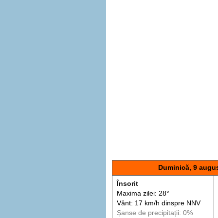
Duminică, 9 augu
Însorit
Maxima zilei: 28°
Vânt: 17 km/h din
spre
NNV
Șanse de precip
itații
: 0%