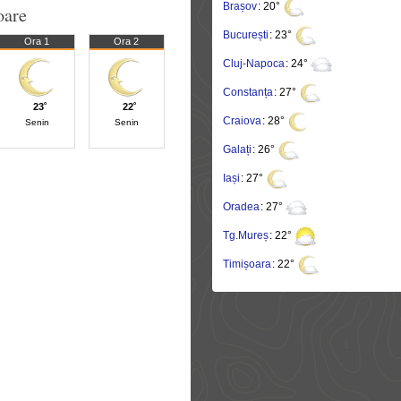
Brașov
: 20°
oare
București
: 23°
Ora 1
Ora 2
Cluj-Napoca
: 24°
Constanța
: 27°
23˚
22˚
Craiova
: 28°
Senin
Senin
Galați
: 26°
Iași
: 27°
Oradea
: 27°
Tg.Mureș
: 22°
Timișoara
: 22°