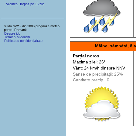
Vremea Horpaz pe 15 zile
© Ido.ro™ - din 2006 prognoze meteo
pentru Romania.
Despre ido
Termeni și condiții
Politica de confidențialitate
Mâine, sâmbătă, 8 
Parțial noros
Maxima zilei: 26°
Vânt: 24 km/h din
spre
NNV
Șanse de precip
itații
: 25%
Cantitate precip.: 0