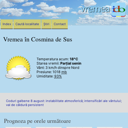
Index
Caută localitate
Știri
Contact
Vremea în Cosmina de Sus
Temperatura acum:
18°C
Starea vremii:
Parțial senin
Vânt:
3 km/h
dinspre Nord
Presiune: 1018
mb
Umiditate:
93%
Coduri galbene 8 august: instabilitate atmosferică; intensificări ale vântului;
val de căldură persistent
Prognoza pe orele următoare