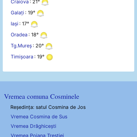
Craiova
: 21°
Galați
: 19°
Iași
: 17°
Oradea
: 18°
Tg.Mureș
: 20°
Timișoara
: 19°
Vremea comuna Cosminele
Reședința: satul Cosmina de Jos
Vremea Cosmina de Sus
Vremea Drăghicești
Vremea Poiana Trestiei