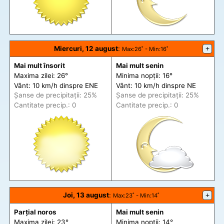
Miercuri, 12 august
:
+
Max
:26˚ -
Min
:16˚
Mai mult însorit
Mai mult senin
Maxima zilei: 26°
Minima nopții: 16°
Vânt: 10 km/h din
spre
ENE
Vânt: 10 km/h din
spre
NE
Șanse de precip
itații
: 25%
Șanse de precip
itații
: 25%
Cantitate precip.: 0
Cantitate precip.: 0
Joi, 13 august
:
+
Max
:23˚ -
Min
:14˚
Parțial noros
Mai mult senin
Maxima zilei: 23°
Minima nopții: 14°