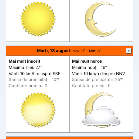
Marți, 18 august
:
+
Max
:27˚ -
Min
:16˚
Mai mult însorit
Mai mult noros
Maxima zilei: 27°
Minima nopții: 16°
Vânt: 10 km/h din
spre
ESE
Vânt: 10 km/h din
spre
NNV
Șanse de precip
itații
: 10%
Șanse de precip
itații
: 25%
Cantitate precip.: 0
Cantitate precip.: 0