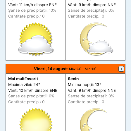
Vânt: 11 km/h din
spre
ENE
Vânt: 9 km/h din
spre
NNE
Șanse de precip
itații
: 10%
Șanse de precip
itații
: 0%
Cantitate precip.: 0
Cantitate precip.: 0
Vineri, 14 august
:
+
Max
:24˚ -
Min
:13˚
Mai mult însorit
Senin
Maxima zilei: 24°
Minima nopții: 13°
Vânt: 10 km/h din
spre
ENE
Vânt: 9 km/h din
spre
NNE
Șanse de precip
itații
: 0%
Șanse de precip
itații
: 0%
Cantitate precip.: 0
Cantitate precip.: 0