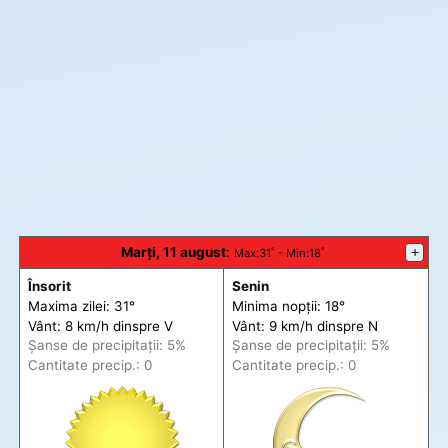
Marți, 11 august
:
+
Max
:31˚ -
Min
:18˚
Însorit
Senin
Maxima zilei: 31°
Minima nopții: 18°
Vânt: 8 km/h din
spre
V
Vânt: 9 km/h din
spre
N
Șanse de precip
itații
: 5%
Șanse de precip
itații
: 5%
Cantitate precip.: 0
Cantitate precip.: 0