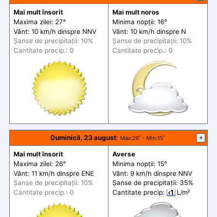
Mai mult însorit
Mai mult noros
Maxima zilei: 27°
Minima nopții: 16°
Vânt: 10 km/h din
spre
NNV
Vânt: 10 km/h din
spre
N
Șanse de precip
itații
: 10%
Șanse de precip
itații
: 10%
Cantitate precip.: 0
Cantitate precip.: 0
Duminică, 23 august
:
+
Max
:26˚ -
Min
:15˚
Mai mult însorit
Averse
Maxima zilei: 26°
Minima nopții: 15°
Vânt: 11 km/h din
spre
ENE
Vânt: 9 km/h din
spre
NNV
Șanse de precip
itații
: 10%
Șanse de precip
itații
: 35%
Cantitate precip.: 0
Cantitate precip:
‹1
L/m²