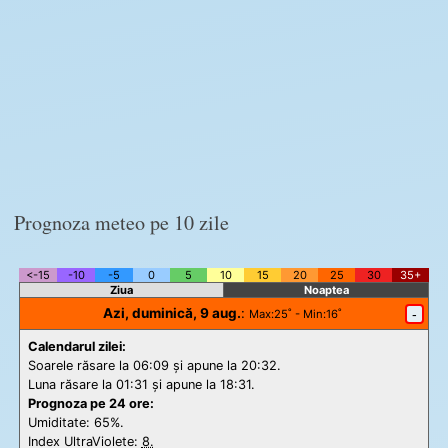
Prognoza meteo pe 10 zile
<-15
-10
-5
0
5
10
15
20
25
30
35+
Ziua
Noaptea
Azi, duminică, 9 aug.
:
-
Max
:25˚ -
Min
:16˚
Calendarul zilei:
Soarele răsare la 06:09 și apune la 20:32.
Luna răsare la 01:31 și apune la 18:31.
Prognoza pe 24 ore:
Umiditate: 65%.
Index UltraViolete:
8.