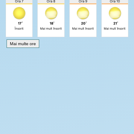
Ora 7
Ora 8
Ora 9
Ora 10
17˚
18˚
20˚
21˚
Însorit
Mai mult însorit
Mai mult însorit
Mai mult însorit
Mai multe ore