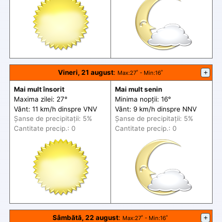
Vineri, 21 august
:
+
Max
:27˚ -
Min
:16˚
Mai mult însorit
Mai mult senin
Maxima zilei: 27°
Minima nopții: 16°
Vânt: 11 km/h din
spre
VNV
Vânt: 9 km/h din
spre
NNV
Șanse de precip
itații
: 5%
Șanse de precip
itații
: 5%
Cantitate precip.: 0
Cantitate precip.: 0
Sâmbătă, 22 august
:
+
Max
:27˚ -
Min
:16˚