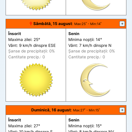
🕆
Sâmbătă, 15 august
:
+
Max
:25˚ -
Min
:14˚
Însorit
Senin
Maxima zilei: 25°
Minima nopții: 14°
Vânt: 9 km/h din
spre
ESE
Vânt: 7 km/h din
spre
N
Șanse de precip
itații
: 0%
Șanse de precip
itații
: 0%
Cantitate precip.: 0
Cantitate precip.: 0
Duminică, 16 august
:
+
Max
:27˚ -
Min
:15˚
Însorit
Senin
Maxima zilei: 27°
Minima nopții: 15°
Vânt: 10 km/h din
spre
S
Vânt: 8 km/h din
spre
NV