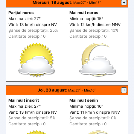
Miercuri, 19 august
:
+
Max
:27˚ -
Min
:15˚
Parțial noros
Mai mult noros
Maxima zilei: 27°
Minima nopții: 15°
Vânt: 13 km/h din
spre
NV
Vânt: 12 km/h din
spre
NNV
Șanse de precip
itații
: 25%
Șanse de precip
itații
: 10%
Cantitate precip.: 0
Cantitate precip.: 0
Joi, 20 august
:
+
Max
:27˚ -
Min
:16˚
Mai mult însorit
Mai mult senin
Maxima zilei: 27°
Minima nopții: 16°
Vânt: 13 km/h din
spre
NV
Vânt: 11 km/h din
spre
NNV
Șanse de precip
itații
: 5%
Șanse de precip
itații
: 0%
Cantitate precip.: 0
Cantitate precip.: 0