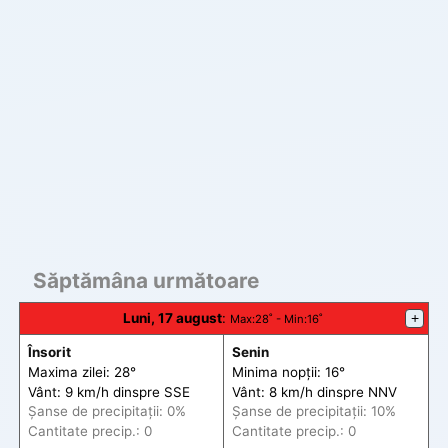
Săptămâna următoare
Luni, 17 august
:
+
Max
:28˚ -
Min
:16˚
Însorit
Senin
Maxima zilei: 28°
Minima nopții: 16°
Vânt: 9 km/h din
spre
SSE
Vânt: 8 km/h din
spre
NNV
Șanse de precip
itații
: 0%
Șanse de precip
itații
: 10%
Cantitate precip.: 0
Cantitate precip.: 0