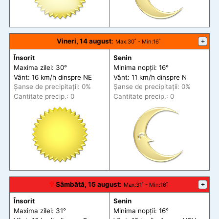
Vineri, 14 august
:
+
Max
:30˚ -
Min
:16˚
Însorit
Senin
Maxima zilei: 30°
Minima nopții: 16°
Vânt: 16 km/h din
spre
NE
Vânt: 11 km/h din
spre
N
Șanse de precip
itații
: 0%
Șanse de precip
itații
: 0%
Cantitate precip.: 0
Cantitate precip.: 0
🕆
Sâmbătă, 15 august
:
+
Max
:31˚ -
Min
:16˚
Însorit
Senin
Maxima zilei: 31°
Minima nopții: 16°