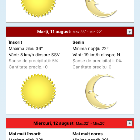
Marți, 11 august
:
+
Max
:36˚ -
Min
:22˚
Însorit
Senin
Maxima zilei: 36°
Minima nopții: 22°
Vânt: 8 km/h din
spre
SSV
Vânt: 19 km/h din
spre
N
Șanse de precip
itații
: 5%
Șanse de precip
itații
: 0%
Cantitate precip.: 0
Cantitate precip.: 0
Miercuri, 12 august
:
+
Max
:32˚ -
Min
:20˚
Mai mult însorit
Mai mult noros
Maxima zilei: 32°
Minima nopții: 20°