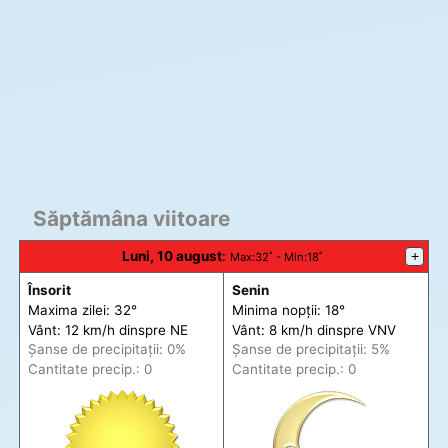
Săptămâna viitoare
Luni, 10 august
:
+
Max
:32˚ -
Min
:18˚
Însorit
Senin
Maxima zilei: 32°
Minima nopții: 18°
Vânt: 12 km/h din
spre
NE
Vânt: 8 km/h din
spre
VNV
Șanse de precip
itații
: 0%
Șanse de precip
itații
: 5%
Cantitate precip.: 0
Cantitate precip.: 0