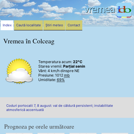
Index
Caută localitate
Știri meteo
Contact
Vremea în Colceag
Temperatura acum:
22°C
Starea vremii:
Parțial senin
Vânt:
4 km/h
dinspre NE
Presiune: 1012
mb
Umiditate:
69%
Coduri portocalii 7, 8 august: val de căldură persistent; instabilitate
atmosferică accentuată
Prognoza pe orele următoare