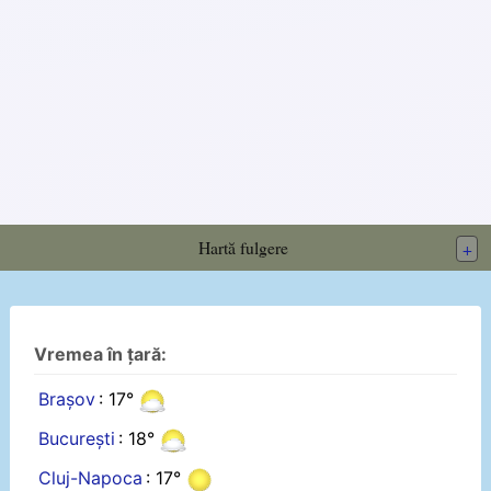
Hartă fulgere
+
Vremea în țară:
Brașov
: 17°
București
: 18°
Cluj-Napoca
: 17°