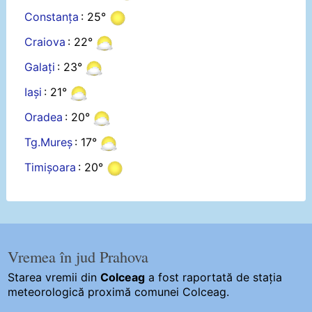
Constanța
: 25°
Craiova
: 22°
Galați
: 23°
Iași
: 21°
Oradea
: 20°
Tg.Mureș
: 17°
Timișoara
: 20°
Vremea în jud Prahova
Starea vremii din
Colceag
a fost raportată de stația
meteorologică proximă comunei Colceag.