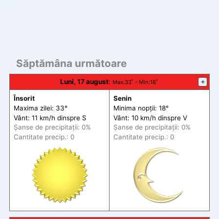
Săptămâna următoare
Luni, 17 august
:
+
Max
:33˚ -
Min
:18˚
Însorit
Senin
Maxima zilei: 33°
Minima nopții: 18°
Vânt: 11 km/h din
spre
S
Vânt: 10 km/h din
spre
V
Șanse de precip
itații
: 0%
Șanse de precip
itații
: 0%
Cantitate precip.: 0
Cantitate precip.: 0