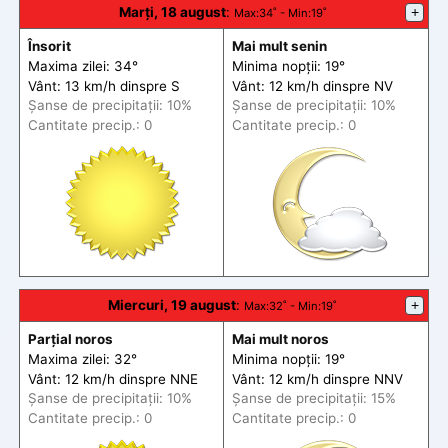
Marți, 18 august
:
+
Max
:34˚ -
Min
:19˚
Însorit
Mai mult senin
Maxima zilei: 34°
Minima nopții: 19°
Vânt: 13 km/h din
spre
S
Vânt: 12 km/h din
spre
NV
Șanse de precip
itații
: 10%
Șanse de precip
itații
: 10%
Cantitate precip.: 0
Cantitate precip.: 0
Miercuri, 19 august
:
+
Max
:32˚ -
Min
:19˚
Parțial noros
Mai mult noros
Maxima zilei: 32°
Minima nopții: 19°
Vânt: 12 km/h din
spre
NNE
Vânt: 12 km/h din
spre
NNV
Șanse de precip
itații
: 10%
Șanse de precip
itații
: 15%
Cantitate precip.: 0
Cantitate precip.: 0