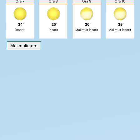
Ora 7
Ora 8
Ora 9
Ora 10
24˚
25˚
26˚
28˚
Însorit
Însorit
Mai mult însorit
Mai mult însorit
Mai multe ore