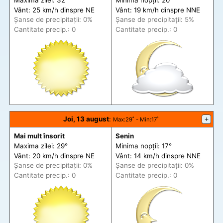
Vânt: 25 km/h din
spre
NE
Vânt: 19 km/h din
spre
NNE
Șanse de precip
itații
: 0%
Șanse de precip
itații
: 5%
Cantitate precip.: 0
Cantitate precip.: 0
Joi, 13 august
:
+
Max
:29˚ -
Min
:17˚
Mai mult însorit
Senin
Maxima zilei: 29°
Minima nopții: 17°
Vânt: 20 km/h din
spre
NE
Vânt: 14 km/h din
spre
NNE
Șanse de precip
itații
: 0%
Șanse de precip
itații
: 0%
Cantitate precip.: 0
Cantitate precip.: 0