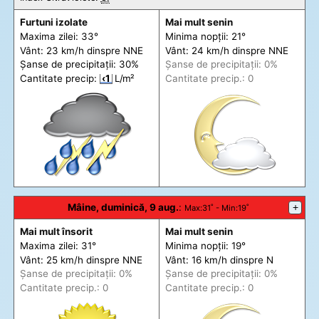
Furtuni izolate
Mai mult senin
Maxima zilei: 33°
Minima nopții: 21°
Vânt: 23 km/h din
spre
NNE
Vânt: 24 km/h din
spre
NNE
Șanse de precip
itații
: 30%
Șanse de precip
itații
: 0%
Cantitate precip:
‹1
L/m²
Cantitate precip.: 0
Mâine, duminică, 9 aug.
:
+
Max
:31˚ -
Min
:19˚
Mai mult însorit
Mai mult senin
Maxima zilei: 31°
Minima nopții: 19°
Vânt: 25 km/h din
spre
NNE
Vânt: 16 km/h din
spre
N
Șanse de precip
itații
: 0%
Șanse de precip
itații
: 0%
Cantitate precip.: 0
Cantitate precip.: 0