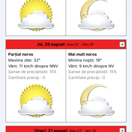
Joi, 20 august
:
+
Max
:32˚ -
Min
:18˚
Parțial noros
Mai mult noros
Maxima zilei: 32°
Minima nopții: 18°
Vânt: 11 km/h din
spre
NNV
Vânt: 9 km/h din
spre
NV
Șanse de precip
itații
: 15%
Șanse de precip
itații
: 15%
Cantitate precip.: 0
Cantitate precip.: 0
Vineri, 21 august
:
+
Max
:33˚ -
Min
:18˚