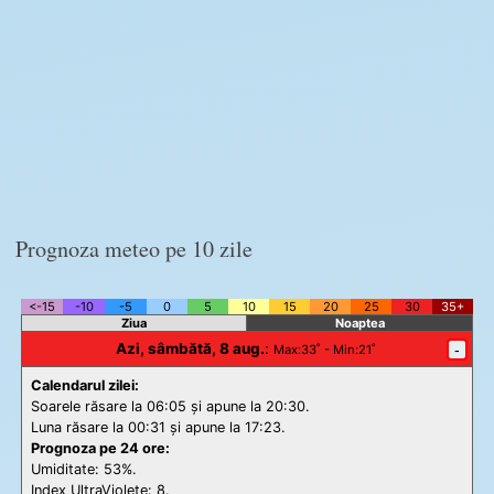
Prognoza meteo pe 10 zile
<-15
-10
-5
0
5
10
15
20
25
30
35+
Ziua
Noaptea
Azi, sâmbătă, 8 aug.
:
-
Max
:33˚ -
Min
:21˚
Calendarul zilei:
Soarele răsare la 06:05 și apune la 20:30.
Luna răsare la 00:31 și apune la 17:23.
Prognoza pe 24 ore:
Umiditate: 53%.
Index UltraViolete:
8.