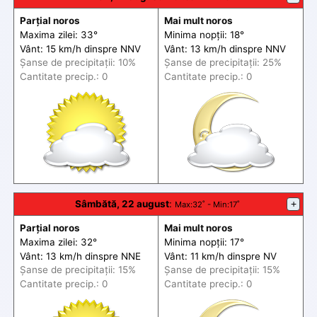
Parțial noros
Mai mult noros
Maxima zilei: 33°
Minima nopții: 18°
Vânt: 15 km/h din
spre
NNV
Vânt: 13 km/h din
spre
NNV
Șanse de precip
itații
: 10%
Șanse de precip
itații
: 25%
Cantitate precip.: 0
Cantitate precip.: 0
Sâmbătă, 22 august
:
+
Max
:32˚ -
Min
:17˚
Parțial noros
Mai mult noros
Maxima zilei: 32°
Minima nopții: 17°
Vânt: 13 km/h din
spre
NNE
Vânt: 11 km/h din
spre
NV
Șanse de precip
itații
: 15%
Șanse de precip
itații
: 15%
Cantitate precip.: 0
Cantitate precip.: 0