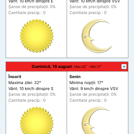
Vânt: 10 km/h din
spre
E
Vânt: 10 km/h din
spre
VSV
Șanse de precip
itații
: 0%
Șanse de precip
itații
: 0%
Cantitate precip.: 0
Cantitate precip.: 0
Duminică, 16 august
:
+
Max
:32˚ -
Min
:17˚
Însorit
Senin
Maxima zilei: 32°
Minima nopții: 17°
Vânt: 10 km/h din
spre
S
Vânt: 9 km/h din
spre
VSV
Șanse de precip
itații
: 0%
Șanse de precip
itații
: 0%
Cantitate precip.: 0
Cantitate precip.: 0