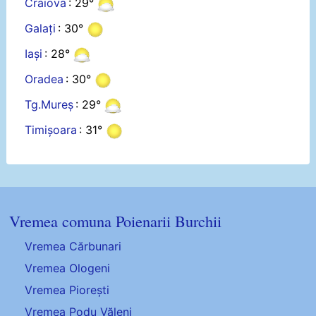
Craiova
: 29°
Galați
: 30°
Iași
: 28°
Oradea
: 30°
Tg.Mureș
: 29°
Timișoara
: 31°
Vremea comuna Poienarii Burchii
Vremea Cărbunari
Vremea Ologeni
Vremea Piorești
Vremea Podu Văleni