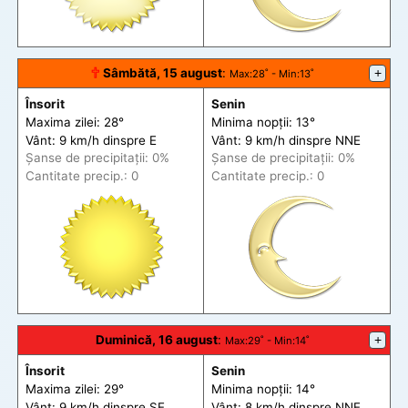
🕆
Sâmbătă, 15 august
:
+
Max
:28˚ -
Min
:13˚
Însorit
Senin
Maxima zilei: 28°
Minima nopții: 13°
Vânt: 9 km/h din
spre
E
Vânt: 9 km/h din
spre
NNE
Șanse de precip
itații
: 0%
Șanse de precip
itații
: 0%
Cantitate precip.: 0
Cantitate precip.: 0
Duminică, 16 august
:
+
Max
:29˚ -
Min
:14˚
Însorit
Senin
Maxima zilei: 29°
Minima nopții: 14°
Vânt: 9 km/h din
spre
SE
Vânt: 8 km/h din
spre
NNE