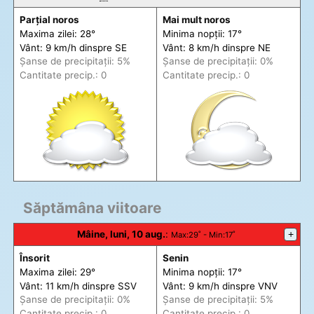
Parțial noros
Mai mult noros
Maxima zilei: 28°
Minima nopții: 17°
Vânt: 9 km/h din
spre
SE
Vânt: 8 km/h din
spre
NE
Șanse de precip
itații
: 5%
Șanse de precip
itații
: 0%
Cantitate precip.: 0
Cantitate precip.: 0
Săptămâna viitoare
Mâine, luni, 10 aug.
:
+
Max
:29˚ -
Min
:17˚
Însorit
Senin
Maxima zilei: 29°
Minima nopții: 17°
Vânt: 11 km/h din
spre
SSV
Vânt: 9 km/h din
spre
VNV
Șanse de precip
itații
: 0%
Șanse de precip
itații
: 5%
Cantitate precip.: 0
Cantitate precip.: 0