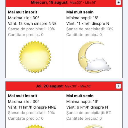
Miercuri, 19 august
:
+
Max
:30˚ -
Min
:16˚
Mai mult însorit
Mai mult senin
Maxima zilei: 30°
Minima nopții: 16°
Vânt: 12 km/h din
spre
NNE
Vânt: 11 km/h din
spre
N
Șanse de precip
itații
: 10%
Șanse de precip
itații
: 10%
Cantitate precip.: 0
Cantitate precip.: 0
Joi, 20 august
:
+
Max
:30˚ -
Min
:16˚
Mai mult însorit
Mai mult senin
Maxima zilei: 30°
Minima nopții: 16°
Vânt: 11 km/h din
spre
NNE
Vânt: 9 km/h din
spre
N
Șanse de precip
itații
: 10%
Șanse de precip
itații
: 5%
Cantitate precip.: 0
Cantitate precip.: 0