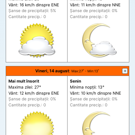
Vânt: 16 km/h din
spre
ENE
Vânt: 11 km/h din
spre
NNE
Șanse de precip
itații
: 5%
Șanse de precip
itații
: 0%
Cantitate precip.: 0
Cantitate precip.: 0
Vineri, 14 august
:
+
Max
:27˚ -
Min
:13˚
Mai mult însorit
Senin
Maxima zilei: 27°
Minima nopții: 13°
Vânt: 12 km/h din
spre
ENE
Vânt: 10 km/h din
spre
NNE
Șanse de precip
itații
: 0%
Șanse de precip
itații
: 0%
Cantitate precip.: 0
Cantitate precip.: 0