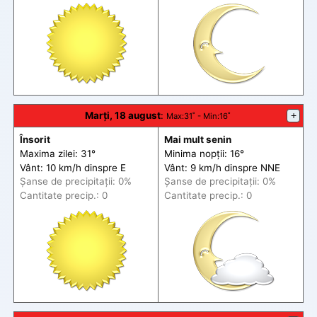
Marți, 18 august
:
+
Max
:31˚ -
Min
:16˚
Însorit
Mai mult senin
Maxima zilei: 31°
Minima nopții: 16°
Vânt: 10 km/h din
spre
E
Vânt: 9 km/h din
spre
NNE
Șanse de precip
itații
: 0%
Șanse de precip
itații
: 0%
Cantitate precip.: 0
Cantitate precip.: 0