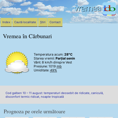
Index
Caută localitate
Știri
Contact
Vremea în Cărbunari
Temperatura acum:
28°C
Starea vremii:
Parțial senin
Vânt:
8 km/h
dinspre Vest
Presiune: 1019
mb
Umiditate:
49%
Cod galben 10 – 11 august: temperaturi deosebit de ridicate, caniculă,
disconfort termic ridicat, noapte tropicală
Prognoza pe orele următoare