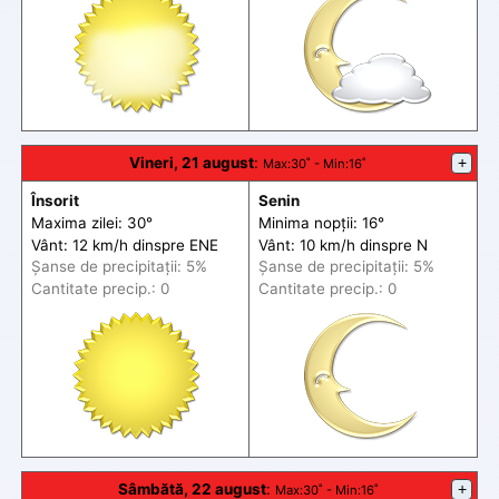
Vineri, 21 august
:
+
Max
:30˚ -
Min
:16˚
Însorit
Senin
Maxima zilei: 30°
Minima nopții: 16°
Vânt: 12 km/h din
spre
ENE
Vânt: 10 km/h din
spre
N
Șanse de precip
itații
: 5%
Șanse de precip
itații
: 5%
Cantitate precip.: 0
Cantitate precip.: 0
Sâmbătă, 22 august
:
+
Max
:30˚ -
Min
:16˚