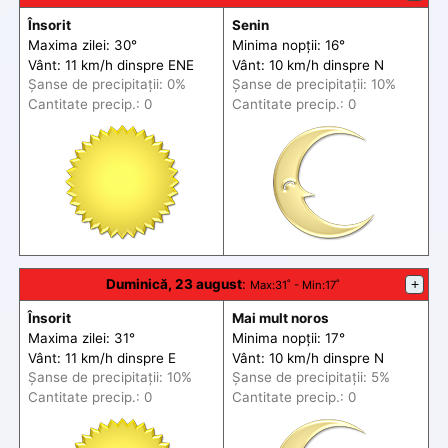
Însorit
Senin
Maxima zilei: 30°
Minima nopții: 16°
Vânt: 11 km/h din
spre
ENE
Vânt: 10 km/h din
spre
N
Șanse de precip
itații
: 0%
Șanse de precip
itații
: 10%
Cantitate precip.: 0
Cantitate precip.: 0
Duminică, 23 august
:
+
Max
:31˚ -
Min
:17˚
Însorit
Mai mult noros
Maxima zilei: 31°
Minima nopții: 17°
Vânt: 11 km/h din
spre
E
Vânt: 10 km/h din
spre
N
Șanse de precip
itații
: 10%
Șanse de precip
itații
: 5%
Cantitate precip.: 0
Cantitate precip.: 0