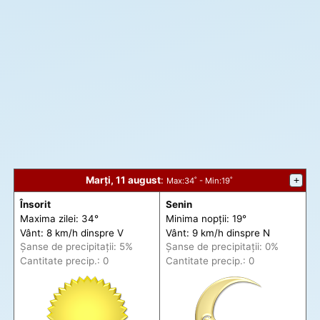
Marți, 11 august
:
+
Max
:34˚ -
Min
:19˚
Însorit
Senin
Maxima zilei: 34°
Minima nopții: 19°
Vânt: 8 km/h din
spre
V
Vânt: 9 km/h din
spre
N
Șanse de precip
itații
: 5%
Șanse de precip
itații
: 0%
Cantitate precip.: 0
Cantitate precip.: 0