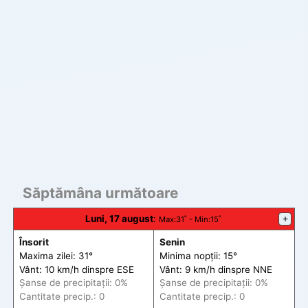
Săptămâna următoare
Luni, 17 august
:
+
Max
:31˚ -
Min
:15˚
Însorit
Senin
Maxima zilei: 31°
Minima nopții: 15°
Vânt: 10 km/h din
spre
ESE
Vânt: 9 km/h din
spre
NNE
Șanse de precip
itații
: 0%
Șanse de precip
itații
: 0%
Cantitate precip.: 0
Cantitate precip.: 0