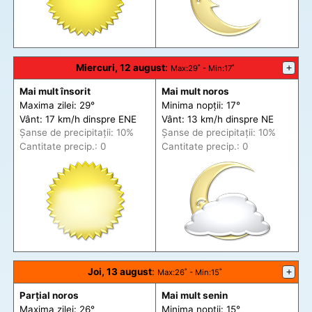
Miercuri, 12 august
:
+
Max
:29˚ -
Min
:17˚
Mai mult însorit
Mai mult noros
Maxima zilei: 29°
Minima nopții: 17°
Vânt: 17 km/h din
spre
ENE
Vânt: 13 km/h din
spre
NE
Șanse de precip
itații
: 10%
Șanse de precip
itații
: 10%
Cantitate precip.: 0
Cantitate precip.: 0
Joi, 13 august
:
+
Max
:26˚ -
Min
:15˚
Parțial noros
Mai mult senin
Maxima zilei: 26°
Minima nopții: 15°