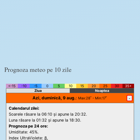
Prognoza meteo pe 10 zile
<-15
-10
-5
0
5
10
15
20
25
30
35+
Ziua
Noaptea
Azi, duminică, 9 aug.
:
-
Max
:28˚ -
Min
:17˚
Calendarul zilei:
Soarele răsare la 06:10 și apune la 20:32.
Luna răsare la 01:32 și apune la 18:30.
Prognoza pe 24 ore:
Umiditate: 45%.
Index UltraViolete:
8.