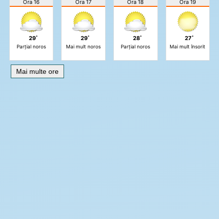
Ora 16
Ora 17
Ora 18
Ora 19
29˚
29˚
28˚
27˚
Parțial noros
Mai mult noros
Parțial noros
Mai mult însorit
Mai multe ore