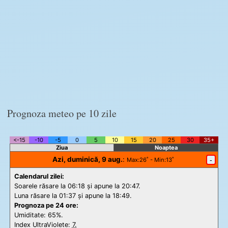
Prognoza meteo pe 10 zile
<-15
-10
-5
0
5
10
15
20
25
30
35+
Ziua
Noaptea
Azi, duminică, 9 aug.
:
-
Max
:26˚ -
Min
:13˚
Calendarul zilei:
Soarele răsare la 06:18 și apune la 20:47.
Luna răsare la 01:37 și apune la 18:49.
Prognoza pe 24 ore:
Umiditate: 65%.
Index UltraViolete:
7.