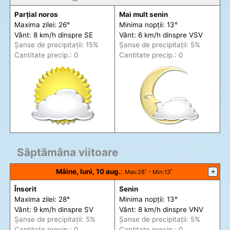
Parțial noros
Mai mult senin
Maxima zilei: 26°
Minima nopții: 13°
Vânt: 8 km/h din
spre
SE
Vânt: 6 km/h din
spre
VSV
Șanse de precip
itații
: 15%
Șanse de precip
itații
: 5%
Cantitate precip.: 0
Cantitate precip.: 0
Săptămâna viitoare
Mâine, luni, 10 aug.
:
+
Max
:28˚ -
Min
:13˚
Însorit
Senin
Maxima zilei: 28°
Minima nopții: 13°
Vânt: 9 km/h din
spre
SV
Vânt: 8 km/h din
spre
VNV
Șanse de precip
itații
: 5%
Șanse de precip
itații
: 5%
Cantitate precip.: 0
Cantitate precip.: 0