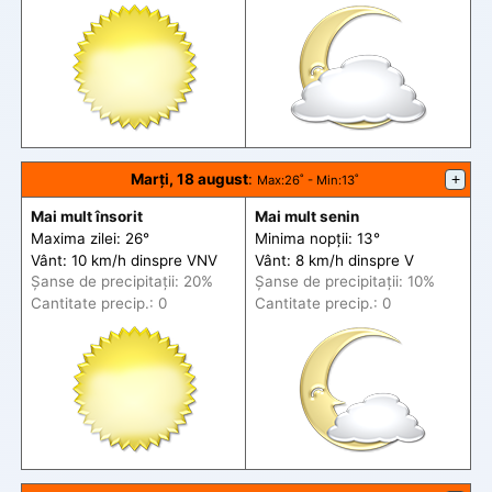
Marți, 18 august
:
+
Max
:26˚ -
Min
:13˚
Mai mult însorit
Mai mult senin
Maxima zilei: 26°
Minima nopții: 13°
Vânt: 10 km/h din
spre
VNV
Vânt: 8 km/h din
spre
V
Șanse de precip
itații
: 20%
Șanse de precip
itații
: 10%
Cantitate precip.: 0
Cantitate precip.: 0