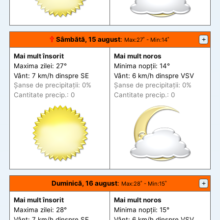
🕆
Sâmbătă, 15 august
:
+
Max
:27˚ -
Min
:14˚
Mai mult însorit
Mai mult noros
Maxima zilei: 27°
Minima nopții: 14°
Vânt: 7 km/h din
spre
SE
Vânt: 6 km/h din
spre
VSV
Șanse de precip
itații
: 0%
Șanse de precip
itații
: 0%
Cantitate precip.: 0
Cantitate precip.: 0
Duminică, 16 august
:
+
Max
:28˚ -
Min
:15˚
Mai mult însorit
Mai mult noros
Maxima zilei: 28°
Minima nopții: 15°
Vânt: 7 km/h din
spre
SE
Vânt: 6 km/h din
spre
VSV