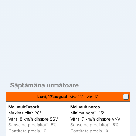
Săptămâna următoare
Luni, 17 august
:
+
Max
:28˚ -
Min
:15˚
Mai mult însorit
Mai mult noros
Maxima zilei: 28°
Minima nopții: 15°
Vânt: 8 km/h din
spre
SSV
Vânt: 7 km/h din
spre
VNV
Șanse de precip
itații
: 5%
Șanse de precip
itații
: 5%
Cantitate precip.: 0
Cantitate precip.: 0