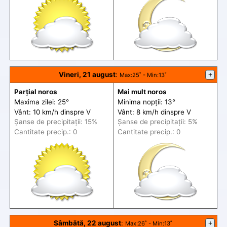
Vineri, 21 august
:
+
Max
:25˚ -
Min
:13˚
Parțial noros
Mai mult noros
Maxima zilei: 25°
Minima nopții: 13°
Vânt: 10 km/h din
spre
V
Vânt: 8 km/h din
spre
V
Șanse de precip
itații
: 15%
Șanse de precip
itații
: 5%
Cantitate precip.: 0
Cantitate precip.: 0
Sâmbătă, 22 august
:
+
Max
:26˚ -
Min
:13˚