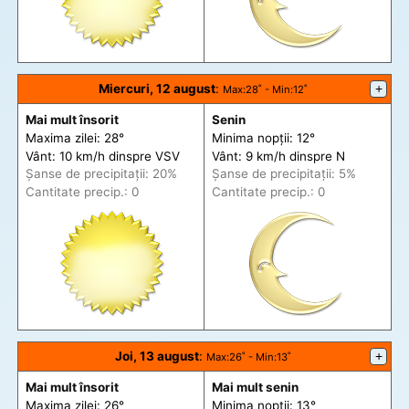
Miercuri, 12 august
:
+
Max
:28˚ -
Min
:12˚
Mai mult însorit
Senin
Maxima zilei: 28°
Minima nopții: 12°
Vânt: 10 km/h din
spre
VSV
Vânt: 9 km/h din
spre
N
Șanse de precip
itații
: 20%
Șanse de precip
itații
: 5%
Cantitate precip.: 0
Cantitate precip.: 0
Joi, 13 august
:
+
Max
:26˚ -
Min
:13˚
Mai mult însorit
Mai mult senin
Maxima zilei: 26°
Minima nopții: 13°