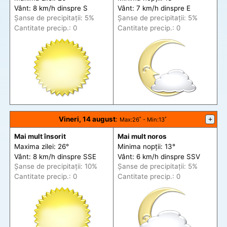
Vânt: 8 km/h din
spre
S
Vânt: 7 km/h din
spre
E
Șanse de precip
itații
: 5%
Șanse de precip
itații
: 5%
Cantitate precip.: 0
Cantitate precip.: 0
Vineri, 14 august
:
+
Max
:26˚ -
Min
:13˚
Mai mult însorit
Mai mult noros
Maxima zilei: 26°
Minima nopții: 13°
Vânt: 8 km/h din
spre
SSE
Vânt: 6 km/h din
spre
SSV
Șanse de precip
itații
: 10%
Șanse de precip
itații
: 5%
Cantitate precip.: 0
Cantitate precip.: 0