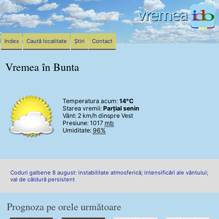
Index
Caută localitate
Știri
Contact
Vremea în Bunta
Temperatura acum:
14°C
Starea vremii:
Parțial senin
Vânt:
2 km/h
dinspre Vest
Presiune: 1017
mb
Umiditate:
96%
Coduri galbene 8 august: instabilitate atmosferică; intensificări ale vântului;
val de căldură persistent
Prognoza pe orele următoare