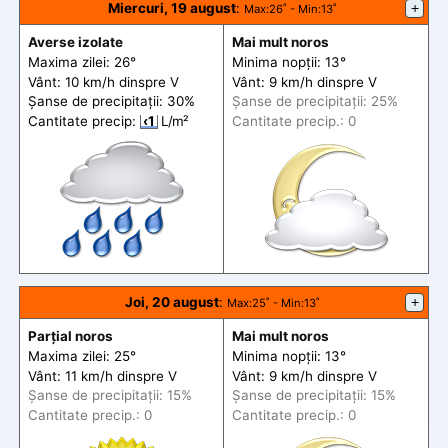
Miercuri, 19 august
:
+
Max
:26˚ -
Min
:13˚
Averse izolate
Mai mult noros
Maxima zilei: 26°
Minima nopții: 13°
Vânt: 10 km/h din
spre
V
Vânt: 9 km/h din
spre
V
Șanse de precip
itații
: 30%
Șanse de precip
itații
: 25%
Cantitate precip:
‹1
L/m²
Cantitate precip.: 0
Joi, 20 august
:
+
Max
:25˚ -
Min
:13˚
Parțial noros
Mai mult noros
Maxima zilei: 25°
Minima nopții: 13°
Vânt: 11 km/h din
spre
V
Vânt: 9 km/h din
spre
V
Șanse de precip
itații
: 15%
Șanse de precip
itații
: 15%
Cantitate precip.: 0
Cantitate precip.: 0