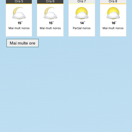
Ora 5
Ora 6
Ora 7
Ora 8
15˚
15˚
14˚
16˚
Mai mult noros
Mai mult noros
Parțial noros
Mai mult noros
Mai multe ore