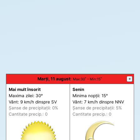
Marți, 11 august
:
+
Max
:30˚ -
Min
:15˚
Mai mult însorit
Senin
Maxima zilei: 30°
Minima nopții: 15°
Vânt: 9 km/h din
spre
SV
Vânt: 7 km/h din
spre
NNV
Șanse de precip
itații
: 0%
Șanse de precip
itații
: 5%
Cantitate precip.: 0
Cantitate precip.: 0