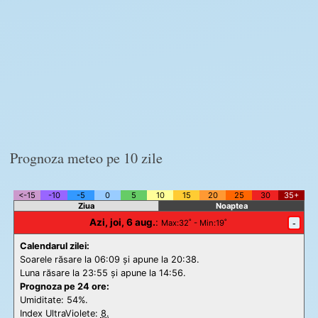
Prognoza meteo pe 10 zile
<-15
-10
-5
0
5
10
15
20
25
30
35+
Ziua
Noaptea
Azi, joi, 6 aug.
:
-
Max
:32˚ -
Min
:19˚
Calendarul zilei:
Soarele răsare la 06:09 și apune la 20:38.
Luna răsare la 23:55 și apune la 14:56.
Prognoza pe 24 ore:
Umiditate: 54%.
Index UltraViolete:
8.