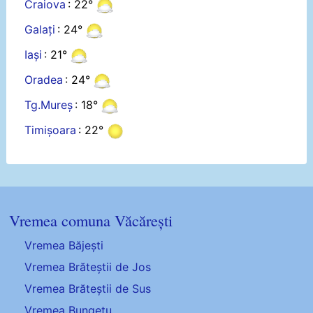
Craiova
: 22°
Galați
: 24°
Iași
: 21°
Oradea
: 24°
Tg.Mureș
: 18°
Timișoara
: 22°
Vremea comuna Văcărești
Vremea Băjești
Vremea Brăteștii de Jos
Vremea Brăteștii de Sus
Vremea Bungetu