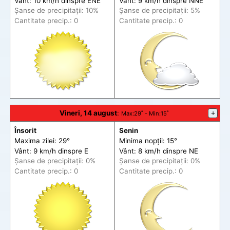
Vânt: 10 km/h din
spre
ENE
Vânt: 9 km/h din
spre
NNE
Șanse de precip
itații
: 10%
Șanse de precip
itații
: 5%
Cantitate precip.: 0
Cantitate precip.: 0
Vineri, 14 august
:
+
Max
:29˚ -
Min
:15˚
Însorit
Senin
Maxima zilei: 29°
Minima nopții: 15°
Vânt: 9 km/h din
spre
E
Vânt: 8 km/h din
spre
NE
Șanse de precip
itații
: 0%
Șanse de precip
itații
: 0%
Cantitate precip.: 0
Cantitate precip.: 0