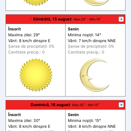
🕆
Sâmbătă, 15 august
:
+
Max
:29˚ -
Min
:14˚
Însorit
Senin
Maxima zilei: 29°
Minima nopții: 14°
Vânt: 8 km/h din
spre
E
Vânt: 7 km/h din
spre
NNE
Șanse de precip
itații
: 0%
Șanse de precip
itații
: 0%
Cantitate precip.: 0
Cantitate precip.: 0
Duminică, 16 august
:
+
Max
:30˚ -
Min
:15˚
Însorit
Senin
Maxima zilei: 30°
Minima nopții: 15°
Vânt: 8 km/h din
spre
E
Vânt: 8 km/h din
spre
NNE