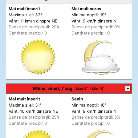
Mai mult însorit
Mai mult noros
Maxima zilei: 32°
Minima nopții: 19°
Vânt: 11 km/h din
spre
NE
Vânt: 9 km/h din
spre
N
Șanse de precip
itații
: 20%
Șanse de precip
itații
: 0%
Cantitate precip.: 0
Cantitate precip.: 0
Mâine, vineri, 7 aug.
:
+
Max
:31˚ -
Min
:18˚
Mai mult însorit
Senin
Maxima zilei: 31°
Minima nopții: 18°
Vânt: 10 km/h din
spre
NE
Vânt: 9 km/h din
spre
N
Șanse de precip
itații
: 25%
Șanse de precip
itații
: 5%
Cantitate precip.: 0
Cantitate precip.: 0