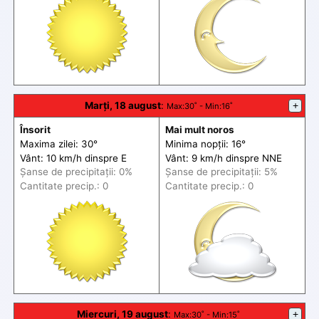
Marți, 18 august
:
+
Max
:30˚ -
Min
:16˚
Însorit
Mai mult noros
Maxima zilei: 30°
Minima nopții: 16°
Vânt: 10 km/h din
spre
E
Vânt: 9 km/h din
spre
NNE
Șanse de precip
itații
: 0%
Șanse de precip
itații
: 5%
Cantitate precip.: 0
Cantitate precip.: 0
Miercuri, 19 august
:
+
Max
:30˚ -
Min
:15˚