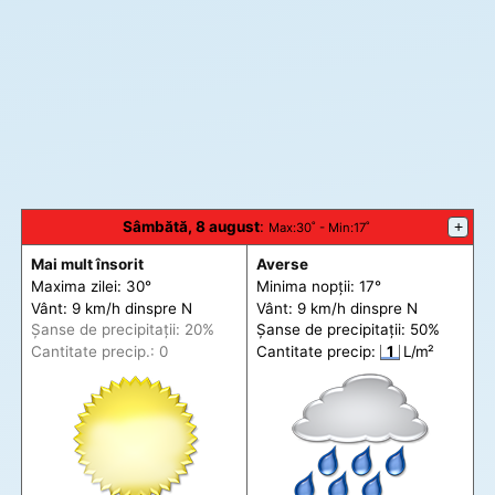
Sâmbătă, 8 august
:
+
Max
:30˚ -
Min
:17˚
Mai mult însorit
Averse
Maxima zilei: 30°
Minima nopții: 17°
Vânt: 9 km/h din
spre
N
Vânt: 9 km/h din
spre
N
Șanse de precip
itații
: 20%
Șanse de precip
itații
: 50%
Cantitate precip.: 0
Cantitate precip:
1
L/m²