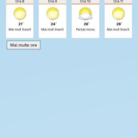
Ora 8
Ora 9
Ora 10
Ora 11
21˚
24˚
26˚
28˚
Mai mult însorit
Mai mult însorit
Parțial noros
Mai mult însorit
Mai multe ore