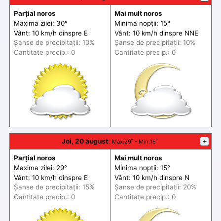
Parțial noros
Mai mult noros
Maxima zilei: 30°
Minima nopții: 15°
Vânt: 10 km/h din
spre
E
Vânt: 10 km/h din
spre
NNE
Șanse de precip
itații
: 10%
Șanse de precip
itații
: 10%
Cantitate precip.: 0
Cantitate precip.: 0
Joi, 20 august
:
+
Max
:29˚ -
Min
:15˚
Parțial noros
Mai mult noros
Maxima zilei: 29°
Minima nopții: 15°
Vânt: 10 km/h din
spre
E
Vânt: 10 km/h din
spre
N
Șanse de precip
itații
: 15%
Șanse de precip
itații
: 20%
Cantitate precip.: 0
Cantitate precip.: 0