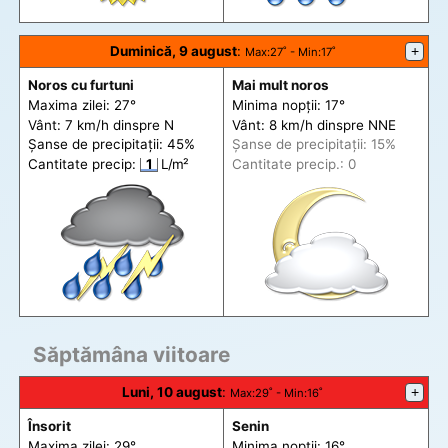
Duminică, 9 august
:
+
Max
:27˚ -
Min
:17˚
Noros cu furtuni
Mai mult noros
Maxima zilei: 27°
Minima nopții: 17°
Vânt: 7 km/h din
spre
N
Vânt: 8 km/h din
spre
NNE
Șanse de precip
itații
: 45%
Șanse de precip
itații
: 15%
Cantitate precip:
1
L/m²
Cantitate precip.: 0
Săptămâna viitoare
Luni, 10 august
:
+
Max
:29˚ -
Min
:16˚
Însorit
Senin
Maxima zilei: 29°
Minima nopții: 16°