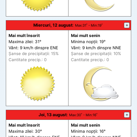
Miercuri, 12 august
:
+
Max
:31˚ -
Min
:19˚
Mai mult însorit
Mai mult senin
Maxima zilei: 31°
Minima nopții: 19°
Vânt: 9 km/h din
spre
ENE
Vânt: 9 km/h din
spre
NNE
Șanse de precip
itații
: 15%
Șanse de precip
itații
: 10%
Cantitate precip.: 0
Cantitate precip.: 0
Joi, 13 august
:
+
Max
:30˚ -
Min
:16˚
Mai mult însorit
Mai mult senin
Maxima zilei: 30°
Minima nopții: 16°