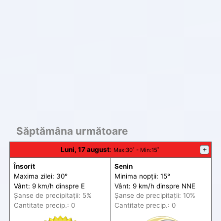
Săptămâna următoare
Luni, 17 august
:
+
Max
:30˚ -
Min
:15˚
Însorit
Senin
Maxima zilei: 30°
Minima nopții: 15°
Vânt: 9 km/h din
spre
E
Vânt: 9 km/h din
spre
NNE
Șanse de precip
itații
: 5%
Șanse de precip
itații
: 10%
Cantitate precip.: 0
Cantitate precip.: 0