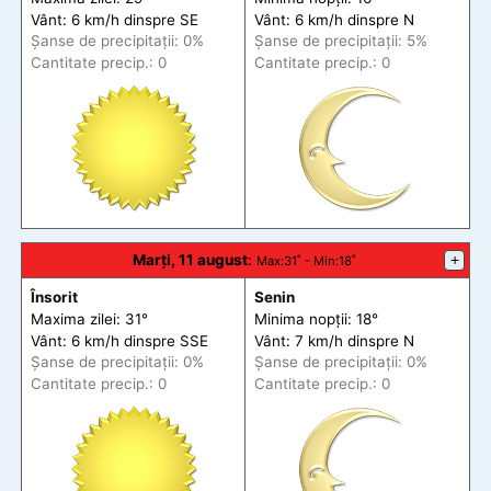
Vânt: 6 km/h din
spre
SE
Vânt: 6 km/h din
spre
N
Șanse de precip
itații
: 0%
Șanse de precip
itații
: 5%
Cantitate precip.: 0
Cantitate precip.: 0
Marți, 11 august
:
+
Max
:31˚ -
Min
:18˚
Însorit
Senin
Maxima zilei: 31°
Minima nopții: 18°
Vânt: 6 km/h din
spre
SSE
Vânt: 7 km/h din
spre
N
Șanse de precip
itații
: 0%
Șanse de precip
itații
: 0%
Cantitate precip.: 0
Cantitate precip.: 0