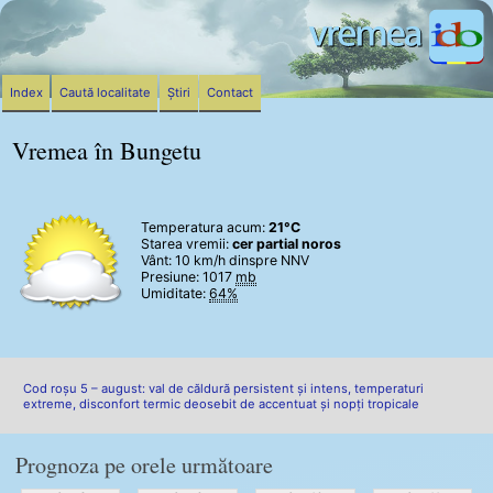
Index
Caută localitate
Știri
Contact
Vremea în Bungetu
Temperatura acum:
21°C
Starea vremii:
cer partial noros
Vânt:
10 km/h
dinspre NNV
Presiune: 1017
mb
Umiditate:
64%
Cod roșu 5 – august: val de căldură persistent și intens, temperaturi
extreme, disconfort termic deosebit de accentuat și nopți tropicale
Prognoza pe orele următoare