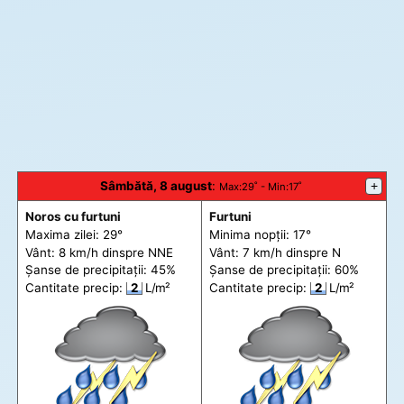
Sâmbătă, 8 august
:
+
Max
:29˚ -
Min
:17˚
Noros cu furtuni
Furtuni
Maxima zilei: 29°
Minima nopții: 17°
Vânt: 8 km/h din
spre
NNE
Vânt: 7 km/h din
spre
N
Șanse de precip
itații
: 45%
Șanse de precip
itații
: 60%
Cantitate precip:
2
L/m²
Cantitate precip:
2
L/m²