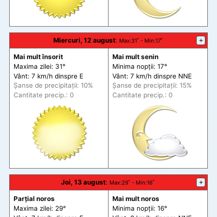
Miercuri, 12 august
:
+
Max
:31˚ -
Min
:17˚
Mai mult însorit
Mai mult senin
Maxima zilei: 31°
Minima nopții: 17°
Vânt: 7 km/h din
spre
E
Vânt: 7 km/h din
spre
NNE
Șanse de precip
itații
: 10%
Șanse de precip
itații
: 15%
Cantitate precip.: 0
Cantitate precip.: 0
Joi, 13 august
:
+
Max
:29˚ -
Min
:16˚
Parțial noros
Mai mult noros
Maxima zilei: 29°
Minima nopții: 16°