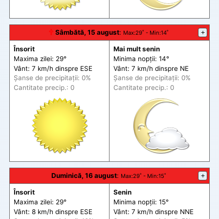
🕆
Sâmbătă, 15 august
:
+
Max
:29˚ -
Min
:14˚
Însorit
Mai mult senin
Maxima zilei: 29°
Minima nopții: 14°
Vânt: 7 km/h din
spre
ESE
Vânt: 7 km/h din
spre
NE
Șanse de precip
itații
: 0%
Șanse de precip
itații
: 0%
Cantitate precip.: 0
Cantitate precip.: 0
Duminică, 16 august
:
+
Max
:29˚ -
Min
:15˚
Însorit
Senin
Maxima zilei: 29°
Minima nopții: 15°
Vânt: 8 km/h din
spre
ESE
Vânt: 7 km/h din
spre
NNE