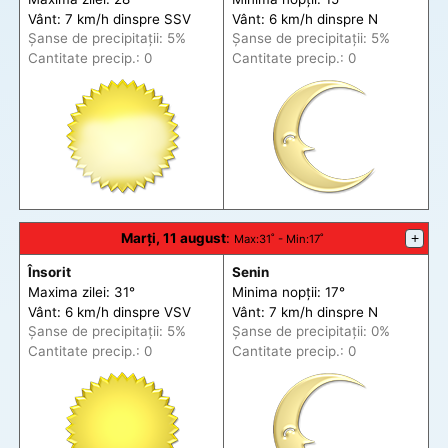
Vânt: 7 km/h din
spre
SSV
Vânt: 6 km/h din
spre
N
Șanse de precip
itații
: 5%
Șanse de precip
itații
: 5%
Cantitate precip.: 0
Cantitate precip.: 0
Marți, 11 august
:
+
Max
:31˚ -
Min
:17˚
Însorit
Senin
Maxima zilei: 31°
Minima nopții: 17°
Vânt: 6 km/h din
spre
VSV
Vânt: 7 km/h din
spre
N
Șanse de precip
itații
: 5%
Șanse de precip
itații
: 0%
Cantitate precip.: 0
Cantitate precip.: 0