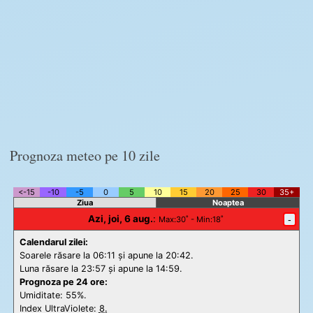
Prognoza meteo pe 10 zile
<-15
-10
-5
0
5
10
15
20
25
30
35+
Ziua
Noaptea
Azi, joi, 6 aug.
:
-
Max
:30˚ -
Min
:18˚
Calendarul zilei:
Soarele răsare la 06:11 și apune la 20:42.
Luna răsare la 23:57 și apune la 14:59.
Prognoza pe 24 ore:
Umiditate: 55%.
Index UltraViolete:
8.