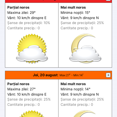
Parțial noros
Mai mult noros
Maxima zilei: 29°
Minima nopții: 15°
Vânt: 10 km/h din
spre
E
Vânt: 9 km/h din
spre
N
Șanse de precip
itații
: 10%
Șanse de precip
itații
: 25%
Cantitate precip.: 0
Cantitate precip.: 0
Joi, 20 august
:
+
Max
:27˚ -
Min
:14˚
Parțial noros
Mai mult noros
Maxima zilei: 27°
Minima nopții: 14°
Vânt: 10 km/h din
spre
E
Vânt: 9 km/h din
spre
N
Șanse de precip
itații
: 25%
Șanse de precip
itații
: 25%
Cantitate precip.: 0
Cantitate precip.: 0