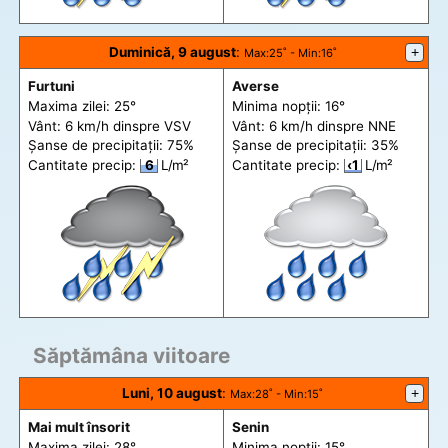
Duminică, 9 august
:
+
Max
:25˚ -
Min
:16˚
Furtuni
Averse
Maxima zilei: 25°
Minima nopții: 16°
Vânt: 6 km/h din
spre
VSV
Vânt: 6 km/h din
spre
NNE
Șanse de precip
itații
: 75%
Șanse de precip
itații
: 35%
Cantitate precip:
6
L/m²
Cantitate precip:
‹1
L/m²
Săptămâna viitoare
Luni, 10 august
:
+
Max
:28˚ -
Min
:15˚
Mai mult însorit
Senin
Maxima zilei: 28°
Minima nopții: 15°