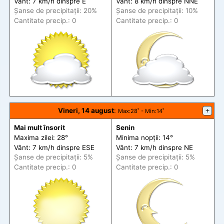
Vânt: 7 km/h din
spre
E
Vânt: 8 km/h din
spre
NNE
Șanse de precip
itații
: 20%
Șanse de precip
itații
: 10%
Cantitate precip.: 0
Cantitate precip.: 0
Vineri, 14 august
:
+
Max
:28˚ -
Min
:14˚
Mai mult însorit
Senin
Maxima zilei: 28°
Minima nopții: 14°
Vânt: 7 km/h din
spre
ESE
Vânt: 7 km/h din
spre
NE
Șanse de precip
itații
: 5%
Șanse de precip
itații
: 5%
Cantitate precip.: 0
Cantitate precip.: 0