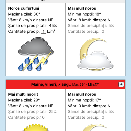
Noros cu furtuni
Mai mult noros
Maxima zilei: 30°
Minima nopții: 18°
Vânt: 8 km/h din
spre
NE
Vânt: 8 km/h din
spre
N
Șanse de precip
itații
: 45%
Șanse de precip
itații
: 5%
Cantitate precip:
1
L/m²
Cantitate precip.: 0
Mâine, vineri, 7 aug.
:
+
Max
:29˚ -
Min
:17˚
Mai mult însorit
Mai mult noros
Maxima zilei: 29°
Minima nopții: 17°
Vânt: 8 km/h din
spre
NE
Vânt: 9 km/h din
spre
N
Șanse de precip
itații
: 25%
Șanse de precip
itații
: 5%
Cantitate precip.: 0
Cantitate precip.: 0