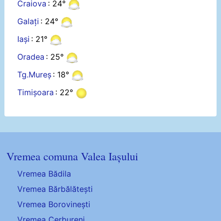
Craiova
: 24°
Galați
: 24°
Iași
: 21°
Oradea
: 25°
Tg.Mureș
: 18°
Timișoara
: 22°
Vremea comuna Valea Iașului
Vremea Bădila
Vremea Bărbălătești
Vremea Borovinești
Vremea Cerbureni