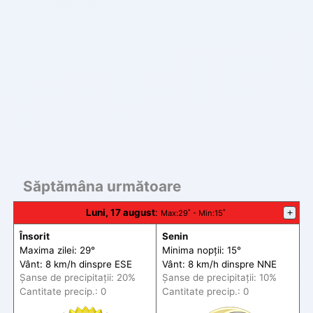
Săptămâna următoare
Luni, 17 august
:
+
Max
:29˚ -
Min
:15˚
Însorit
Senin
Maxima zilei: 29°
Minima nopții: 15°
Vânt: 8 km/h din
spre
ESE
Vânt: 8 km/h din
spre
NNE
Șanse de precip
itații
: 20%
Șanse de precip
itații
: 10%
Cantitate precip.: 0
Cantitate precip.: 0