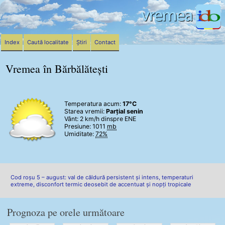
Index
Caută localitate
Știri
Contact
Vremea în Bărbălătești
Temperatura acum:
17°C
Starea vremii:
Parțial senin
Vânt:
2 km/h
dinspre ENE
Presiune: 1011
mb
Umiditate:
72%
Cod roșu 5 – august: val de căldură persistent și intens, temperaturi
extreme, disconfort termic deosebit de accentuat și nopți tropicale
Prognoza pe orele următoare