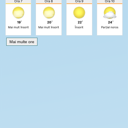
Ora 7
Ora 8
Ora 9
Ora 10
19˚
20˚
22˚
24˚
Mai mult însorit
Mai mult însorit
Însorit
Parțial noros
Mai multe ore