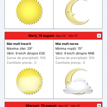
Marți, 18 august
:
+
Max
:29˚ -
Min
:15˚
Mai mult însorit
Mai mult noros
Maxima zilei: 29°
Minima nopții: 15°
Vânt: 9 km/h din
spre
ESE
Vânt: 9 km/h din
spre
NNE
Șanse de precip
itații
: 10%
Șanse de precip
itații
: 15%
Cantitate precip.: 0
Cantitate precip.: 0
Miercuri, 19 august
:
+
Max
:29˚ -
Min
:15˚