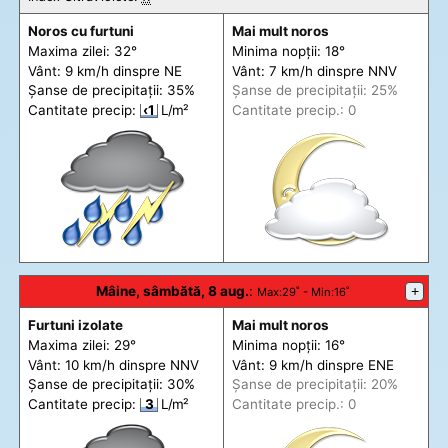
Noros cu furtuni
Mai mult noros
Maxima zilei: 32°
Minima nopții: 18°
Vânt: 9 km/h din
spre
NE
Vânt: 7 km/h din
spre
NNV
Șanse de precip
itații
: 35%
Șanse de precip
itații
: 25%
Cantitate precip:
‹1
L/m²
Cantitate precip.: 0
Mâine, sâmbătă, 8 aug.
:
+
Max
:29˚ -
Min
:16˚
Furtuni izolate
Mai mult noros
Maxima zilei: 29°
Minima nopții: 16°
Vânt: 10 km/h din
spre
NNV
Vânt: 9 km/h din
spre
ENE
Șanse de precip
itații
: 30%
Șanse de precip
itații
: 20%
Cantitate precip:
3
L/m²
Cantitate precip.: 0