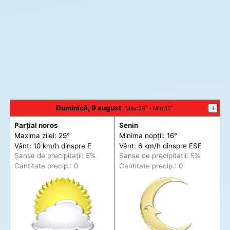
Duminică, 9 august
:
+
Max
:29˚ -
Min
:16˚
Parțial noros
Senin
Maxima zilei: 29°
Minima nopții: 16°
Vânt: 10 km/h din
spre
E
Vânt: 6 km/h din
spre
ESE
Șanse de precip
itații
: 5%
Șanse de precip
itații
: 5%
Cantitate precip.: 0
Cantitate precip.: 0