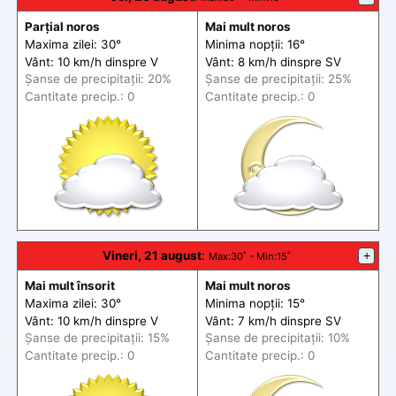
Parțial noros
Mai mult noros
Maxima zilei: 30°
Minima nopții: 16°
Vânt: 10 km/h din
spre
V
Vânt: 8 km/h din
spre
SV
Șanse de precip
itații
: 20%
Șanse de precip
itații
: 25%
Cantitate precip.: 0
Cantitate precip.: 0
Vineri, 21 august
:
+
Max
:30˚ -
Min
:15˚
Mai mult însorit
Mai mult noros
Maxima zilei: 30°
Minima nopții: 15°
Vânt: 10 km/h din
spre
V
Vânt: 7 km/h din
spre
SV
Șanse de precip
itații
: 15%
Șanse de precip
itații
: 10%
Cantitate precip.: 0
Cantitate precip.: 0