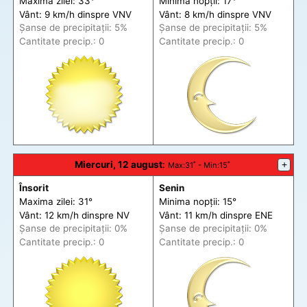
Maxima zilei: 33°
Minima nopții: 17°
Vânt: 9 km/h din
spre
VNV
Vânt: 8 km/h din
spre
VNV
Șanse de precip
itații
: 5%
Șanse de precip
itații
: 5%
Cantitate precip.: 0
Cantitate precip.: 0
Miercuri, 12 august
:
+
Max
:31˚ -
Min
:15˚
Însorit
Senin
Maxima zilei: 31°
Minima nopții: 15°
Vânt: 12 km/h din
spre
NV
Vânt: 11 km/h din
spre
ENE
Șanse de precip
itații
: 0%
Șanse de precip
itații
: 0%
Cantitate precip.: 0
Cantitate precip.: 0