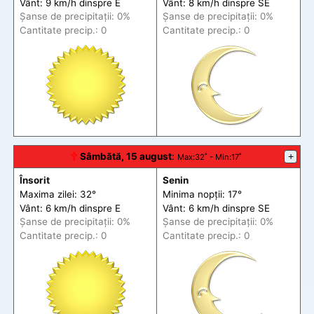
Vânt: 9 km/h din
spre
E
Vânt: 8 km/h din
spre
SE
Șanse de precip
itații
: 0%
Șanse de precip
itații
: 0%
Cantitate precip.: 0
Cantitate precip.: 0
🕆
Sâmbătă, 15 august
:
+
Max
:32˚ -
Min
:17˚
Însorit
Senin
Maxima zilei: 32°
Minima nopții: 17°
Vânt: 6 km/h din
spre
E
Vânt: 6 km/h din
spre
SE
Șanse de precip
itații
: 0%
Șanse de precip
itații
: 0%
Cantitate precip.: 0
Cantitate precip.: 0