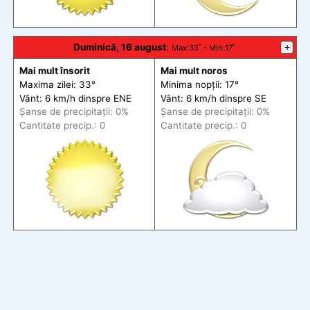
Duminică, 16 august
:
+
Max
:33˚ -
Min
:17˚
Mai mult însorit
Mai mult noros
Maxima zilei: 33°
Minima nopții: 17°
Vânt: 6 km/h din
spre
ENE
Vânt: 6 km/h din
spre
SE
Șanse de precip
itații
: 0%
Șanse de precip
itații
: 0%
Cantitate precip.: 0
Cantitate precip.: 0