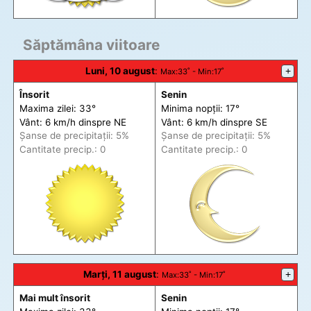
Săptămâna viitoare
Luni, 10 august
:
+
Max
:33˚ -
Min
:17˚
Însorit
Senin
Maxima zilei: 33°
Minima nopții: 17°
Vânt: 6 km/h din
spre
NE
Vânt: 6 km/h din
spre
SE
Șanse de precip
itații
: 5%
Șanse de precip
itații
: 5%
Cantitate precip.: 0
Cantitate precip.: 0
Marți, 11 august
:
+
Max
:33˚ -
Min
:17˚
Mai mult însorit
Senin