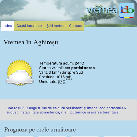
Index
Caută localitate
Știri meteo
Contact
Vremea în Aghireșu
Temperatura acum:
24°C
Starea vremii:
cer partial noros
Vânt:
3 km/h
dinspre Sud
Presiune: 1016
mb
Umiditate:
57%
Cod roșu 6, 7 august: val de căldură persistent și intens; cod portocaliu 6
august: instabilitate atmosferică, vijelii puternice și averse torențiale
Prognoza pe orele următoare