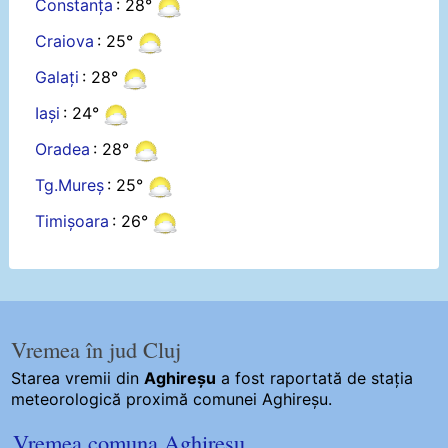
Constanța
: 28°
Craiova
: 25°
Galați
: 28°
Iași
: 24°
Oradea
: 28°
Tg.Mureș
: 25°
Timișoara
: 26°
Vremea în jud Cluj
Starea vremii din
Aghireșu
a fost raportată de stația
meteorologică proximă comunei Aghireșu.
Vremea comuna Aghireșu