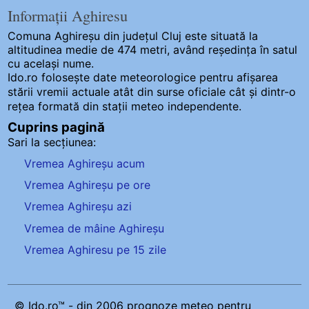
Informații Aghiresu
Comuna Aghireșu
din județul Cluj este situată la
altitudinea medie de 474 metri, având reședința în satul
cu același nume.
Ido.ro folosește date meteorologice pentru afișarea
stării vremii actuale atât din surse oficiale cât și dintr-o
rețea formată din stații meteo
independente
.
Cuprins pagină
Sari la secțiunea:
Vremea Aghireșu acum
Vremea Aghireșu pe ore
Vremea Aghireșu azi
Vremea de mâine Aghireșu
Vremea Aghiresu pe 15 zile
© Ido.ro™ - din 2006 prognoze meteo pentru