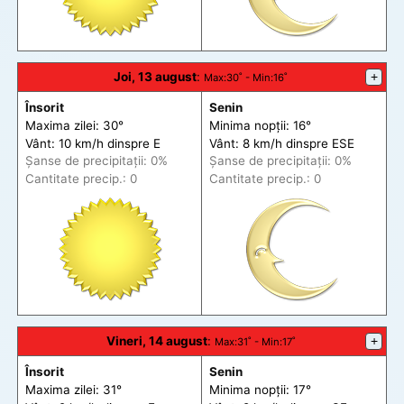
Joi, 13 august
:
+
Max
:30˚ -
Min
:16˚
Însorit
Senin
Maxima zilei: 30°
Minima nopții: 16°
Vânt: 10 km/h din
spre
E
Vânt: 8 km/h din
spre
ESE
Șanse de precip
itații
: 0%
Șanse de precip
itații
: 0%
Cantitate precip.: 0
Cantitate precip.: 0
Vineri, 14 august
:
+
Max
:31˚ -
Min
:17˚
Însorit
Senin
Maxima zilei: 31°
Minima nopții: 17°