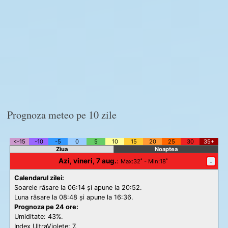
Prognoza meteo pe 10 zile
<-15
-10
-5
0
5
10
15
20
25
30
35+
Ziua
Noaptea
Azi, vineri, 7 aug.
:
-
Max
:32˚ -
Min
:18˚
Calendarul zilei:
Soarele răsare la 06:14 și apune la 20:52.
Luna răsare la 08:48 și apune la 16:36.
Prognoza pe 24 ore:
Umiditate: 43%.
Index UltraViolete:
7.