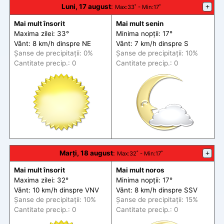
Luni, 17 august
:
+
Max
:33˚ -
Min
:17˚
Mai mult însorit
Mai mult senin
Maxima zilei: 33°
Minima nopții: 17°
Vânt: 8 km/h din
spre
NE
Vânt: 7 km/h din
spre
S
Șanse de precip
itații
: 0%
Șanse de precip
itații
: 10%
Cantitate precip.: 0
Cantitate precip.: 0
Marți, 18 august
:
+
Max
:32˚ -
Min
:17˚
Mai mult însorit
Mai mult noros
Maxima zilei: 32°
Minima nopții: 17°
Vânt: 10 km/h din
spre
VNV
Vânt: 8 km/h din
spre
SSV
Șanse de precip
itații
: 10%
Șanse de precip
itații
: 15%
Cantitate precip.: 0
Cantitate precip.: 0