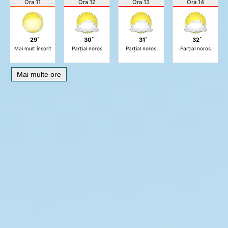
Ora 11
Ora 12
Ora 13
Ora 14
29˚
30˚
31˚
32˚
Mai mult însorit
Parțial noros
Parțial noros
Parțial noros
Mai multe ore