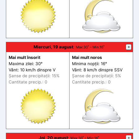
Miercuri, 19 august
:
+
Max
:30˚ -
Min
:16˚
Mai mult însorit
Mai mult noros
Maxima zilei: 30°
Minima nopții: 16°
Vânt: 10 km/h din
spre
V
Vânt: 8 km/h din
spre
SSV
Șanse de precip
itații
: 15%
Șanse de precip
itații
: 5%
Cantitate precip.: 0
Cantitate precip.: 0
Joi, 20 august
:
+
Max
:30˚ -
Min
:16˚