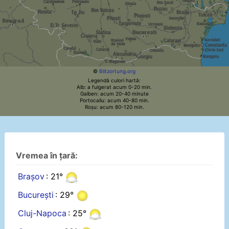
©
Blitzortung.org
Legendă culori hartă:
Alb: a fulgerat acum 0-20 min.
Galben: acum 20-40 minute
Portocaliu: acum 40-80 min.
Roșu: acum 80-120 min.
Vremea în țară:
Brașov
: 21°
București
: 29°
Cluj-Napoca
: 25°