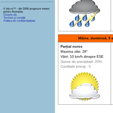
© Ido.ro™ - din 2006 prognoze meteo
pentru Romania.
Despre ido
Termeni și condiții
Politica de confidențialitate
Mâine, duminică, 9 
Parțial noros
Maxima zilei: 28°
Vânt: 10 km/h din
spre
ESE
Șanse de precip
itații
: 20%
Cantitate precip.: 0