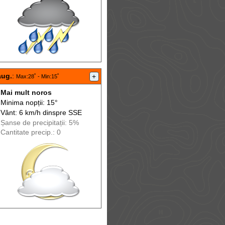
aug.
:
+
Max
:28˚ -
Min
:15˚
Mai mult noros
Minima nopții: 15°
Vânt: 6 km/h din
spre
SSE
Șanse de precip
itații
: 5%
Cantitate precip.: 0