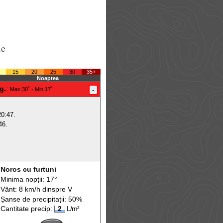
le
15
20
25
30
35+
Noaptea
g.
:
-
Max
:30˚ -
Min
:17˚
20:47.
46.
Noros cu furtuni
Minima nopții: 17°
Vânt: 8 km/h din
spre
V
Șanse de precip
itații
: 50%
Cantitate precip:
2
L/m²