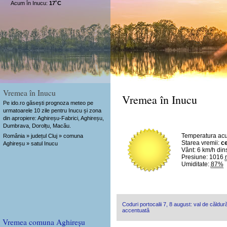
Acum în Inucu:
17˚C
Vremea în Inucu
Vremea în Inucu
Pe ido.ro găsești prognoza meteo pe
urmatoarele 10 zile pentru Inucu și zona
din apropiere: Aghireșu-Fabrici, Aghireșu,
Dumbrava, Dorolțu, Macău.
Temperatura ac
România » județul Cluj » comuna
Starea vremii:
ce
Aghireșu » satul Inucu
Vânt:
6 km/h
din
Presiune: 1016
Umiditate:
87%
Coduri portocalii 7, 8 august: val de căldură
accentuată
Vremea comuna Aghireșu