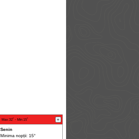
:
+
Max
:32˚ -
Min
:15˚
Senin
Minima nopții: 15°