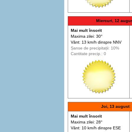
Miercuri, 12 augu
Mai mult însorit
Maxima zilei: 30°
Vânt: 13 km/h din
spre
NNV
Șanse de precip
itații
: 10%
Cantitate precip.: 0
Joi, 13 august
:
Mai mult însorit
Maxima zilei: 28°
Vânt: 10 km/h din
spre
ESE