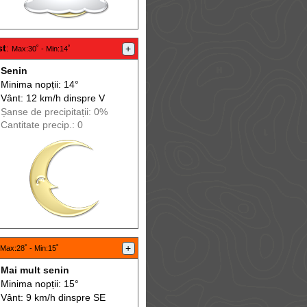
st
:
+
Max
:30˚ -
Min
:14˚
Senin
Minima nopții: 14°
Vânt: 12 km/h din
spre
V
Șanse de precip
itații
: 0%
Cantitate precip.: 0
+
Max
:28˚ -
Min
:15˚
Mai mult senin
Minima nopții: 15°
Vânt: 9 km/h din
spre
SE