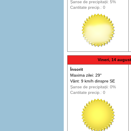
Șanse de precip
itații
: 5%
Cantitate precip.: 0
Vineri, 14 augus
Însorit
Maxima zilei: 29°
Vânt: 9 km/h din
spre
SE
Șanse de precip
itații
: 0%
Cantitate precip.: 0