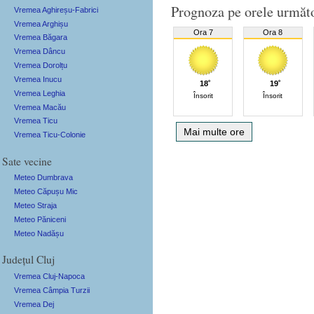
Prognoza pe orele următ
Vremea Aghireșu-Fabrici
Vremea Arghișu
Ora 7
Ora 8
Vremea Băgara
Vremea Dâncu
Vremea Dorolțu
Vremea Inucu
18˚
19˚
Vremea Leghia
Însorit
Însorit
Vremea Macău
Vremea Ticu
Mai multe ore
Vremea Ticu-Colonie
Sate vecine
Meteo Dumbrava
Meteo Căpușu Mic
Meteo Straja
Meteo Păniceni
Meteo Nadășu
Județul Cluj
Vremea Cluj-Napoca
Vremea Câmpia Turzii
Vremea Dej