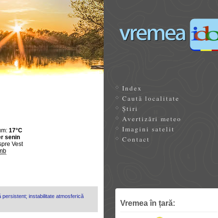
Index
Caută localitate
Știri
Avertizări meteo
Imagini satelit
um:
17°C
r senin
Contact
spre Vest
mb
 persistent; instabilitate atmosferică
Vremea în țară: