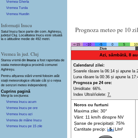
Vremea Gherla
Vremea Turda
Vremea Huedin
Informații Inucu
Prognoza meteo pe 10 zi
Satul Inucu
face parte din com. Aghireșu,
județul Cluj. Localitatea Inucu este situată
la o altitudine medie de 492 metri.
<-15
-10
-5
0
5
10
Ziua
Vremea în jud. Cluj
Azi, sâmbătă, 8 au
Starea vremii din
Inucu
a fost raportata de
statia meteorologica proximă comunei
Calendarul zilei:
Aghireșu.
Soarele răsare la 06:14 și apune la 
Pentru afișarea stării vremii folosim atât
Luna răsare la 00:36 și apune la 17:
stații meteorologice oficiale cât și o rețea
Prognoza pe 24 ore:
de senzori meteo
independenți
.
Umiditate: 66%.
Cuprins pagină
Index UltraViolete:
7.
Mergi la secțiunea:
Vremea Inucu acum
Noros cu furtuni
Vremea Inucu pe ore
Maxima zilei: 30°
Vremea Inucu azi
Vânt: 11 km/h din
spre
NV
Vremea de mâine Inucu
Șanse de precip
itații
: 75%
Vremea Inucu pe 15 zile
Cantitate precip:
5
L/m²