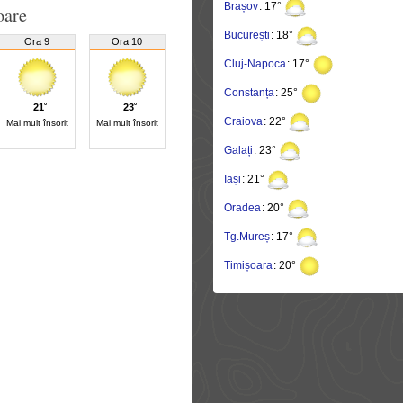
Brașov
: 17°
oare
București
: 18°
Ora 9
Ora 10
Cluj-Napoca
: 17°
Constanța
: 25°
21˚
23˚
Craiova
: 22°
Mai mult însorit
Mai mult însorit
Galați
: 23°
Iași
: 21°
Oradea
: 20°
Tg.Mureș
: 17°
Timișoara
: 20°