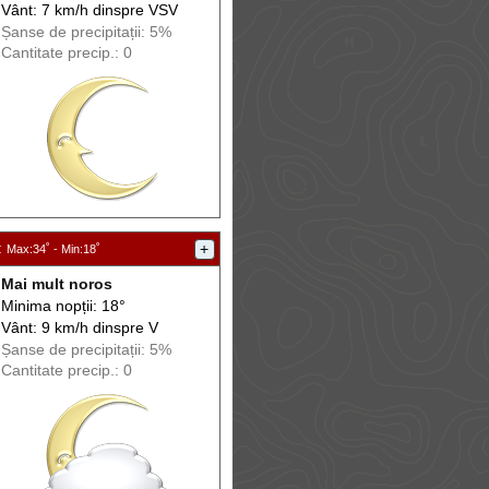
Vânt: 7 km/h din
spre
VSV
Șanse de precip
itații
: 5%
Cantitate precip.: 0
:
+
Max
:34˚ -
Min
:18˚
Mai mult noros
Minima nopții: 18°
Vânt: 9 km/h din
spre
V
Șanse de precip
itații
: 5%
Cantitate precip.: 0