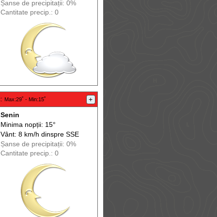
Șanse de precip
itații
: 0%
Cantitate precip.: 0
t
:
+
Max
:29˚ -
Min
:15˚
Senin
Minima nopții: 15°
Vânt: 8 km/h din
spre
SSE
Șanse de precip
itații
: 0%
Cantitate precip.: 0