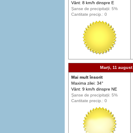
Vânt: 8 km/h din
spre
E
Șanse de precip
itații
: 5%
Cantitate precip.: 0
Marți, 11 august
Mai mult însorit
Maxima zilei: 34°
Vânt: 9 km/h din
spre
NE
Șanse de precip
itații
: 5%
Cantitate precip.: 0