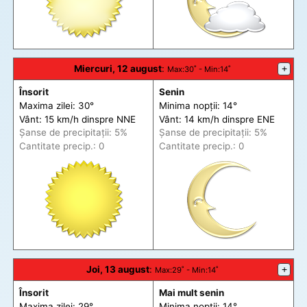
Miercuri, 12 august
:
+
Max
:30˚ -
Min
:14˚
Însorit
Senin
Maxima zilei: 30°
Minima nopții: 14°
Vânt: 15 km/h din
spre
NNE
Vânt: 14 km/h din
spre
ENE
Șanse de precip
itații
: 5%
Șanse de precip
itații
: 5%
Cantitate precip.: 0
Cantitate precip.: 0
Joi, 13 august
:
+
Max
:29˚ -
Min
:14˚
Însorit
Mai mult senin
Maxima zilei: 29°
Minima nopții: 14°