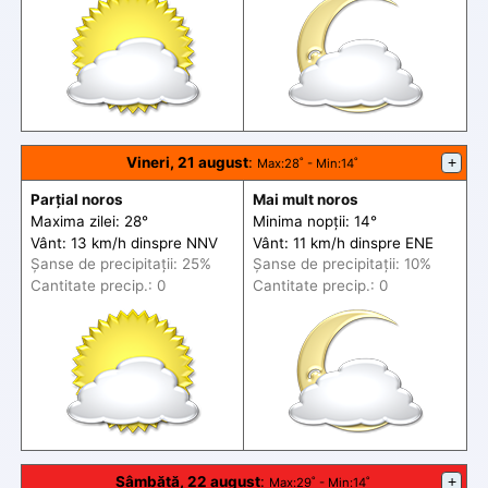
Vineri, 21 august
:
+
Max
:28˚ -
Min
:14˚
Parțial noros
Mai mult noros
Maxima zilei: 28°
Minima nopții: 14°
Vânt: 13 km/h din
spre
NNV
Vânt: 11 km/h din
spre
ENE
Șanse de precip
itații
: 25%
Șanse de precip
itații
: 10%
Cantitate precip.: 0
Cantitate precip.: 0
Sâmbătă, 22 august
:
+
Max
:29˚ -
Min
:14˚