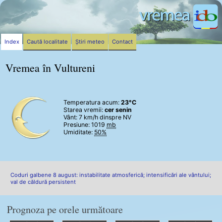
Index
Caută localitate
Știri meteo
Contact
Vremea în Vultureni
Temperatura acum:
23°C
Starea vremii:
cer senin
Vânt:
7 km/h
dinspre NV
Presiune: 1019
mb
Umiditate:
50%
Coduri galbene 8 august: instabilitate atmosferică; intensificări ale vântului;
val de căldură persistent
Prognoza pe orele următoare