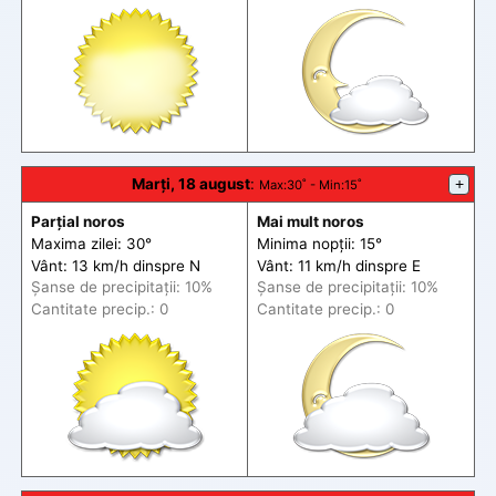
Marți, 18 august
:
+
Max
:30˚ -
Min
:15˚
Parțial noros
Mai mult noros
Maxima zilei: 30°
Minima nopții: 15°
Vânt: 13 km/h din
spre
N
Vânt: 11 km/h din
spre
E
Șanse de precip
itații
: 10%
Șanse de precip
itații
: 10%
Cantitate precip.: 0
Cantitate precip.: 0