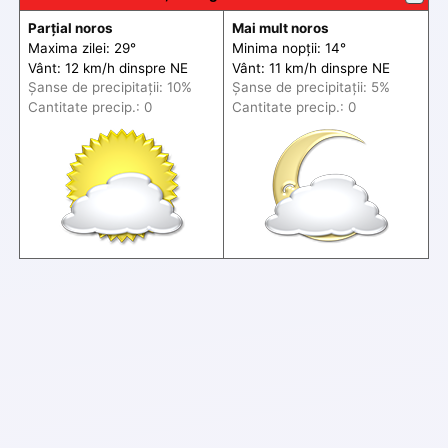
Parțial noros
Mai mult noros
Maxima zilei: 29°
Minima nopții: 14°
Vânt: 12 km/h din
spre
NE
Vânt: 11 km/h din
spre
NE
Șanse de precip
itații
: 10%
Șanse de precip
itații
: 5%
Cantitate precip.: 0
Cantitate precip.: 0