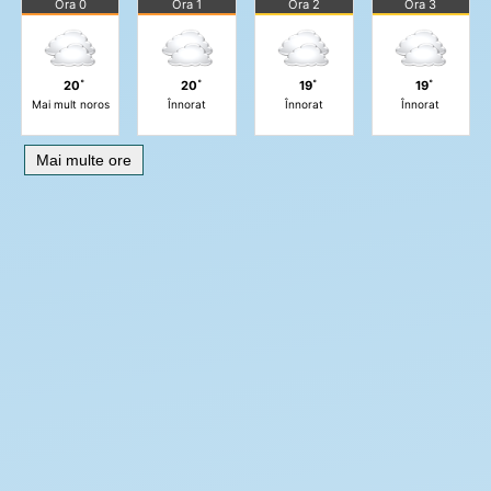
Ora 0
Ora 1
Ora 2
Ora 3
20˚
20˚
19˚
19˚
Mai mult noros
Înnorat
Înnorat
Înnorat
Mai multe ore