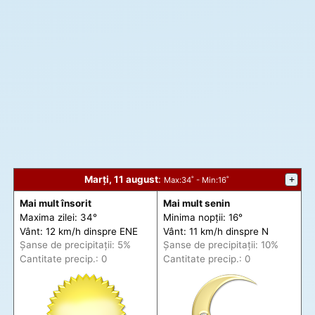
Marți, 11 august
:
+
Max
:34˚ -
Min
:16˚
Mai mult însorit
Mai mult senin
Maxima zilei: 34°
Minima nopții: 16°
Vânt: 12 km/h din
spre
ENE
Vânt: 11 km/h din
spre
N
Șanse de precip
itații
: 5%
Șanse de precip
itații
: 10%
Cantitate precip.: 0
Cantitate precip.: 0