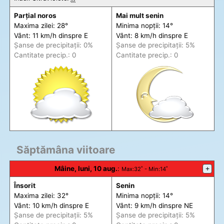
Parțial noros
Mai mult senin
Maxima zilei: 28°
Minima nopții: 14°
Vânt: 11 km/h din
spre
E
Vânt: 8 km/h din
spre
E
Șanse de precip
itații
: 0%
Șanse de precip
itații
: 5%
Cantitate precip.: 0
Cantitate precip.: 0
Săptămâna viitoare
Mâine, luni, 10 aug.
:
+
Max
:32˚ -
Min
:14˚
Însorit
Senin
Maxima zilei: 32°
Minima nopții: 14°
Vânt: 10 km/h din
spre
E
Vânt: 9 km/h din
spre
NE
Șanse de precip
itații
: 5%
Șanse de precip
itații
: 5%