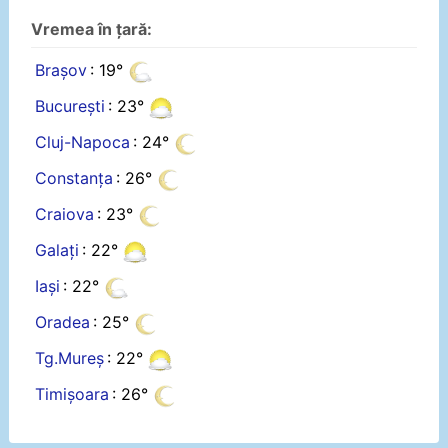
Vremea în țară:
Brașov
: 19°
București
: 23°
Cluj-Napoca
: 24°
Constanța
: 26°
Craiova
: 23°
Galați
: 22°
Iași
: 22°
Oradea
: 25°
Tg.Mureș
: 22°
Timișoara
: 26°