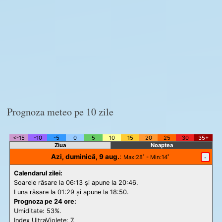
Prognoza meteo pe 10 zile
<-15
-10
-5
0
5
10
15
20
25
30
35+
Ziua
Noaptea
Azi, duminică, 9 aug.
:
-
Max
:28˚ -
Min
:14˚
Calendarul zilei:
Soarele răsare la 06:13 și apune la 20:46.
Luna răsare la 01:29 și apune la 18:50.
Prognoza pe 24 ore:
Umiditate: 53%.
Index UltraViolete:
7.