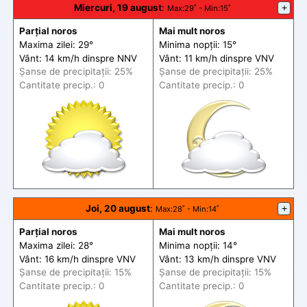
Miercuri, 19 august
:
+
Max
:29˚ -
Min
:15˚
Parțial noros
Mai mult noros
Maxima zilei: 29°
Minima nopții: 15°
Vânt: 14 km/h din
spre
NNV
Vânt: 11 km/h din
spre
VNV
Șanse de precip
itații
: 25%
Șanse de precip
itații
: 25%
Cantitate precip.: 0
Cantitate precip.: 0
Joi, 20 august
:
+
Max
:28˚ -
Min
:14˚
Parțial noros
Mai mult noros
Maxima zilei: 28°
Minima nopții: 14°
Vânt: 16 km/h din
spre
VNV
Vânt: 13 km/h din
spre
VNV
Șanse de precip
itații
: 15%
Șanse de precip
itații
: 15%
Cantitate precip.: 0
Cantitate precip.: 0