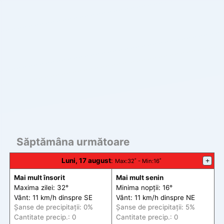
Săptămâna următoare
Luni, 17 august
:
+
Max
:32˚ -
Min
:16˚
Mai mult însorit
Mai mult senin
Maxima zilei: 32°
Minima nopții: 16°
Vânt: 11 km/h din
spre
SE
Vânt: 11 km/h din
spre
NE
Șanse de precip
itații
: 0%
Șanse de precip
itații
: 5%
Cantitate precip.: 0
Cantitate precip.: 0