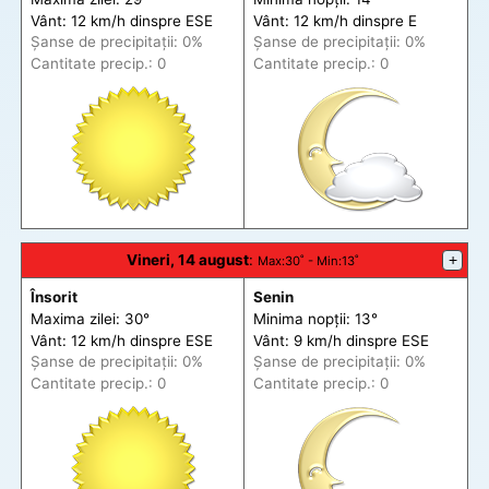
Vânt: 12 km/h din
spre
ESE
Vânt: 12 km/h din
spre
E
Șanse de precip
itații
: 0%
Șanse de precip
itații
: 0%
Cantitate precip.: 0
Cantitate precip.: 0
Vineri, 14 august
:
+
Max
:30˚ -
Min
:13˚
Însorit
Senin
Maxima zilei: 30°
Minima nopții: 13°
Vânt: 12 km/h din
spre
ESE
Vânt: 9 km/h din
spre
ESE
Șanse de precip
itații
: 0%
Șanse de precip
itații
: 0%
Cantitate precip.: 0
Cantitate precip.: 0