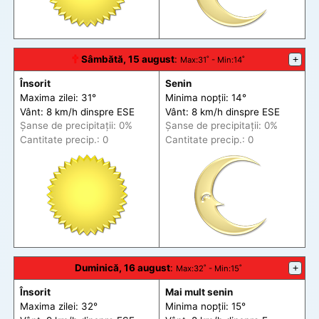
🕆
Sâmbătă, 15 august
:
+
Max
:31˚ -
Min
:14˚
Însorit
Senin
Maxima zilei: 31°
Minima nopții: 14°
Vânt: 8 km/h din
spre
ESE
Vânt: 8 km/h din
spre
ESE
Șanse de precip
itații
: 0%
Șanse de precip
itații
: 0%
Cantitate precip.: 0
Cantitate precip.: 0
Duminică, 16 august
:
+
Max
:32˚ -
Min
:15˚
Însorit
Mai mult senin
Maxima zilei: 32°
Minima nopții: 15°