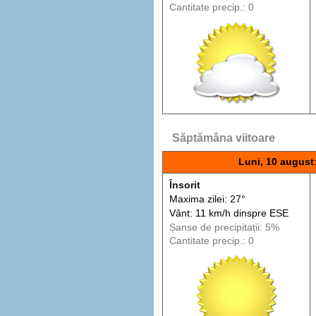
Cantitate precip.: 0
Săptămâna viitoare
Luni, 10 august
Însorit
Maxima zilei: 27°
Vânt: 11 km/h din
spre
ESE
Șanse de precip
itații
: 5%
Cantitate precip.: 0