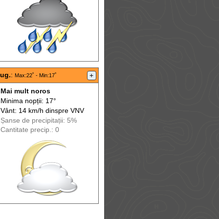
aug.
:
+
Max
:22˚ -
Min
:17˚
Mai mult noros
Minima nopții: 17°
Vânt: 14 km/h din
spre
VNV
Șanse de precip
itații
: 5%
Cantitate precip.: 0