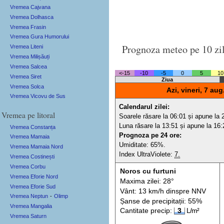
Vremea Cajvana
Vremea Dolhasca
Vremea Frasin
Vremea Gura Humorului
Prognoza meteo pe 10 zi
Vremea Liteni
Vremea Milișăuți
Vremea Salcea
<-15
-10
-5
0
5
10
Vremea Siret
Ziua
Vremea Solca
Azi, vineri, 7 aug
Vremea Vicovu de Sus
Calendarul zilei:
Vremea pe litoral
Soarele răsare la 06:01 și apune la 
Luna răsare la 13:51 și apune la 16:
Vremea Constanța
Prognoza pe 24 ore:
Vremea Mamaia
Umiditate: 65%.
Vremea Mamaia Nord
Index UltraViolete:
7.
Vremea Costinești
Vremea Corbu
Noros cu furtuni
Vremea Eforie Nord
Maxima zilei: 28°
Vremea Eforie Sud
Vânt: 13 km/h din
spre
NNV
Vremea Neptun
-
Olimp
Șanse de precip
itații
: 55%
Vremea Mangalia
Cantitate precip:
3
L/m²
Vremea Saturn