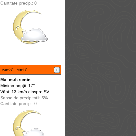
Cantitate precip.: 0
:
+
Max
:27˚ -
Min
:17˚
Mai mult senin
Minima nopții: 17°
Vânt: 13 km/h din
spre
SV
Șanse de precip
itații
: 5%
Cantitate precip.: 0