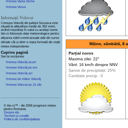
Vremea Vama Veche
Vremea Venus
Informații Volovat
Comuna Volovăț
din județul Suceava este
situată la altitudinea medie de 392 metri,
având reședința în satul cu același nume.
Ido.ro folosește date meteorologice pentru
afișarea stării vremii actuale atât din surse
oficiale cât și dintr-o rețea formată din stații
Mâine, sâmbătă, 8 
meteo
independente
.
Cuprins pagină
Parțial noros
Sari la secțiunea:
Maxima zilei: 22°
Vremea Volovăț acum
Vânt: 16 km/h din
spre
NNV
Vremea Volovăț pe ore
Șanse de precip
itații
: 25%
Vremea Volovăț azi
Cantitate precip.: 0
Vremea de mâine Volovăț
Vremea Volovat pe 15 zile
© Ido.ro™ - din 2006 prognoze meteo
pentru Romania.
Despre ido
Termeni și condiții
Politica de confidențialitate