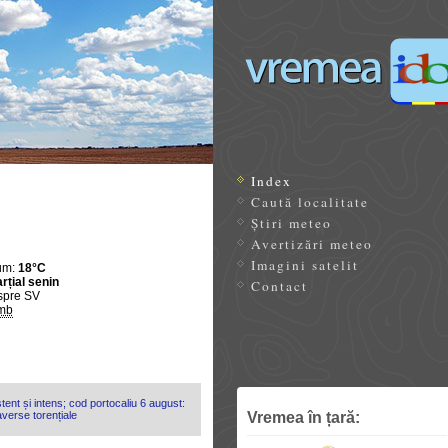
Index
Caută localitate
Știri meteo
Avertizări meteo
Imagini satelit
um:
18°C
rțial senin
Contact
spre SV
mb
tent și intens; cod portocaliu 6 august:
Vremea în țară:
 averse torențiale