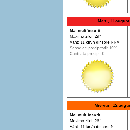
Marți, 11 august
Mai mult însorit
Maxima zilei: 29°
Vânt: 11 km/h din
spre
NNV
Șanse de precip
itații
: 10%
Cantitate precip.: 0
Miercuri, 12 augu
Mai mult însorit
Maxima zilei: 26°
Vânt: 11 km/h din
spre
N