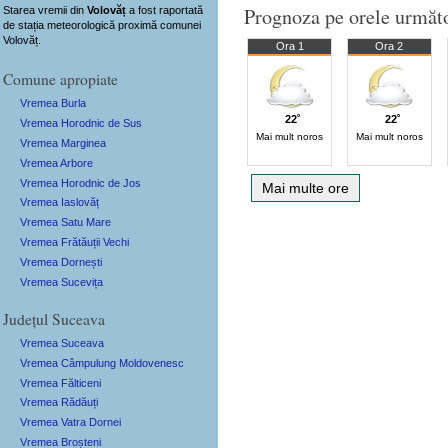
Prognoza pe orele următ
Starea vremii din
Volovăț
a fost raportată
de stația meteorologică proximă comunei
Volovăț.
Ora 1
Ora 2
Comune apropiate
Vremea Burla
22˚
22˚
Vremea Horodnic de Sus
Mai mult noros
Mai mult noros
Vremea Marginea
Vremea Arbore
Vremea Horodnic de Jos
Mai multe ore
Vremea Iaslovăț
Vremea Satu Mare
Vremea Frătăuții Vechi
Vremea Dornești
Vremea Sucevița
Județul Suceava
Vremea Suceava
Vremea Câmpulung Moldovenesc
Vremea Fălticeni
Vremea Rădăuți
Vremea Vatra Dornei
Vremea Broșteni