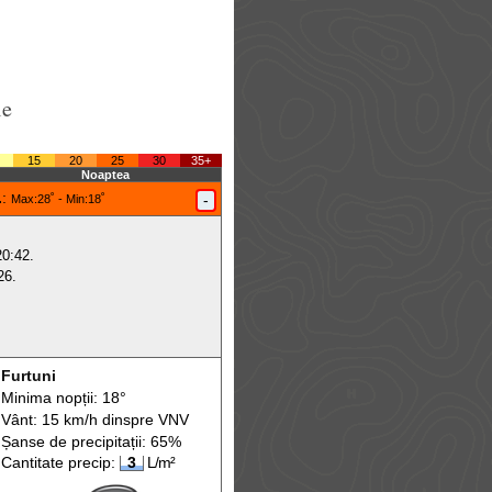
le
15
20
25
30
35+
Noaptea
.
:
-
Max
:28˚ -
Min
:18˚
20:42.
26.
Furtuni
Minima nopții: 18°
Vânt: 15 km/h din
spre
VNV
Șanse de precip
itații
: 65%
Cantitate precip:
3
L/m²