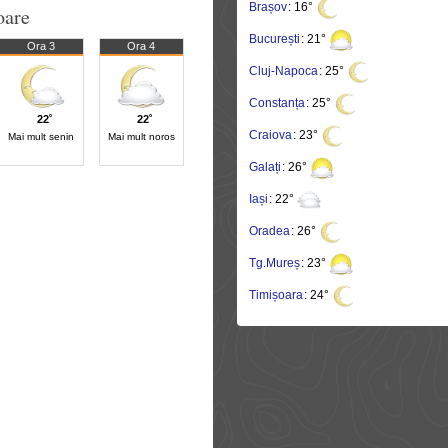
Brașov
: 16°
oare
București
: 21°
Ora 3
Ora 4
Cluj-Napoca
: 25°
Constanța
: 25°
22˚
22˚
Craiova
: 23°
Mai mult senin
Mai mult noros
Galați
: 26°
Iași
: 22°
Oradea
: 26°
Tg.Mureș
: 23°
Timișoara
: 24°