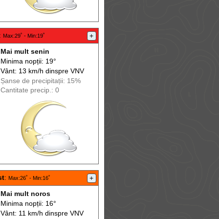
:
+
Max
:29˚ -
Min
:19˚
Mai mult senin
Minima nopții: 19°
Vânt: 13 km/h din
spre
VNV
Șanse de precip
itații
: 15%
Cantitate precip.: 0
st
:
+
Max
:26˚ -
Min
:16˚
Mai mult noros
Minima nopții: 16°
Vânt: 11 km/h din
spre
VNV