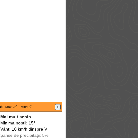
st
:
+
Max
:23˚ -
Min
:15˚
Mai mult senin
Minima nopții: 15°
Vânt: 10 km/h din
spre
V
Șanse de precip
itații
: 5%