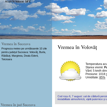
Acum în Volovat:
18˚C
Vremea în Suceava
Vremea în Volovăț
Prognoza meteo pe următoarele 10 zile
pentru județul Suceava: Volovăț, Burla,
Rădăuți, Marginea, Dealu Ederii,
Teicioara
Temperatura ac
Starea vremii:
Pa
Vânt:
5 km/h
din
Presiune: 1018
Umiditate:
85%
Cod roșu 6, 7 august: val de căldură persis
instabilitate atmosferică, vijelii puternice și
Vremea în jud Suceava