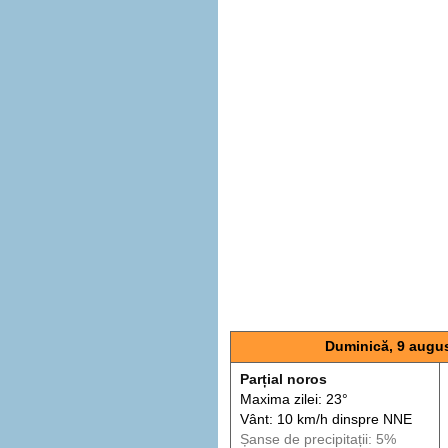
Duminică, 9 augu
Parțial noros
Maxima zilei: 23°
Vânt: 10 km/h din
spre
NNE
Șanse de precip
itații
: 5%