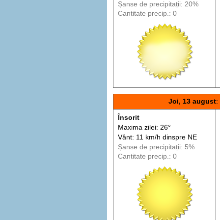
Șanse de precip
itații
: 20%
Cantitate precip.: 0
Joi, 13 august
:
Însorit
Maxima zilei: 26°
Vânt: 11 km/h din
spre
NE
Șanse de precip
itații
: 5%
Cantitate precip.: 0