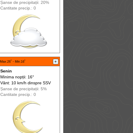
Șanse de precip
itații
: 20%
Cantitate precip.: 0
+
Max
:26˚ -
Min
:16˚
Senin
Minima nopții: 16°
Vânt: 10 km/h din
spre
SSV
Șanse de precip
itații
: 5%
Cantitate precip.: 0