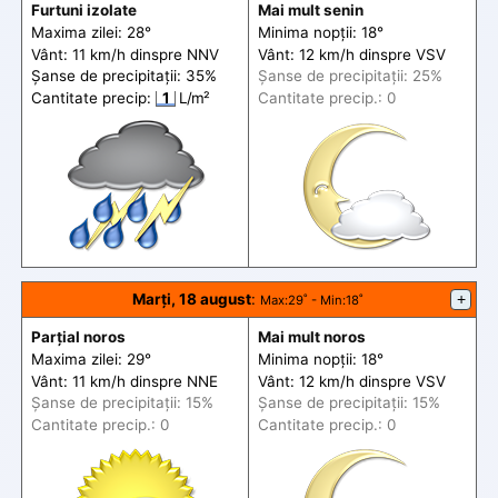
Furtuni izolate
Mai mult senin
Maxima zilei: 28°
Minima nopții: 18°
Vânt: 11 km/h din
spre
NNV
Vânt: 12 km/h din
spre
VSV
Șanse de precip
itații
: 35%
Șanse de precip
itații
: 25%
Cantitate precip:
1
L/m²
Cantitate precip.: 0
Marți, 18 august
:
+
Max
:29˚ -
Min
:18˚
Parțial noros
Mai mult noros
Maxima zilei: 29°
Minima nopții: 18°
Vânt: 11 km/h din
spre
NNE
Vânt: 12 km/h din
spre
VSV
Șanse de precip
itații
: 15%
Șanse de precip
itații
: 15%
Cantitate precip.: 0
Cantitate precip.: 0