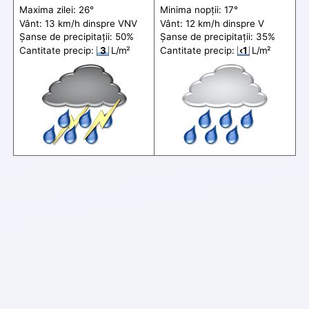
Maxima zilei: 26°
Minima nopții: 17°
Vânt: 13 km/h din
spre
VNV
Vânt: 12 km/h din
spre
V
Șanse de precip
itații
: 50%
Șanse de precip
itații
: 35%
Cantitate precip:
3
L/m²
Cantitate precip:
‹1
L/m²