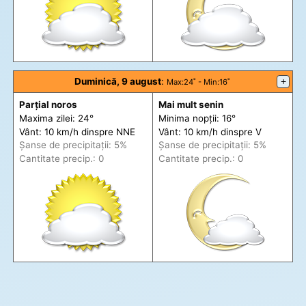
Duminică, 9 august
:
+
Max
:24˚ -
Min
:16˚
Parțial noros
Mai mult senin
Maxima zilei: 24°
Minima nopții: 16°
Vânt: 10 km/h din
spre
NNE
Vânt: 10 km/h din
spre
V
Șanse de precip
itații
: 5%
Șanse de precip
itații
: 5%
Cantitate precip.: 0
Cantitate precip.: 0