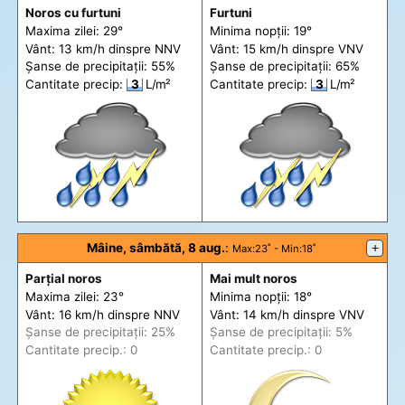
Noros cu furtuni
Furtuni
Maxima zilei: 29°
Minima nopții: 19°
Vânt: 13 km/h din
spre
NNV
Vânt: 15 km/h din
spre
VNV
Șanse de precip
itații
: 55%
Șanse de precip
itații
: 65%
Cantitate precip:
3
L/m²
Cantitate precip:
3
L/m²
Mâine, sâmbătă, 8 aug.
:
+
Max
:23˚ -
Min
:18˚
Parțial noros
Mai mult noros
Maxima zilei: 23°
Minima nopții: 18°
Vânt: 16 km/h din
spre
NNV
Vânt: 14 km/h din
spre
VNV
Șanse de precip
itații
: 25%
Șanse de precip
itații
: 5%
Cantitate precip.: 0
Cantitate precip.: 0