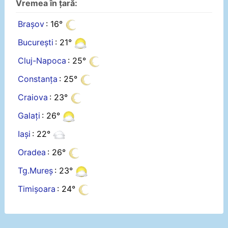
Vremea în țară:
Brașov
: 16°
București
: 21°
Cluj-Napoca
: 25°
Constanța
: 25°
Craiova
: 23°
Galați
: 26°
Iași
: 22°
Oradea
: 26°
Tg.Mureș
: 23°
Timișoara
: 24°