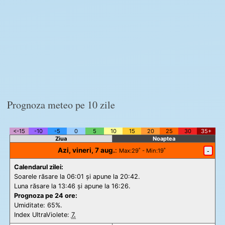
Prognoza meteo pe 10 zile
<-15
-10
-5
0
5
10
15
20
25
30
35+
Ziua
Noaptea
Azi, vineri, 7 aug.
:
-
Max
:29˚ -
Min
:19˚
Calendarul zilei:
Soarele răsare la 06:01 și apune la 20:42.
Luna răsare la 13:46 și apune la 16:26.
Prognoza pe 24 ore:
Umiditate: 65%.
Index UltraViolete:
7.