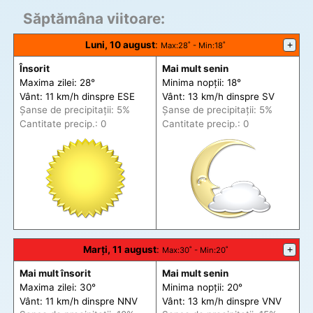
Săptămâna viitoare:
Luni, 10 august
:
+
Max
:28˚ -
Min
:18˚
Însorit
Mai mult senin
Maxima zilei: 28°
Minima nopții: 18°
Vânt: 11 km/h din
spre
ESE
Vânt: 13 km/h din
spre
SV
Șanse de precip
itații
: 5%
Șanse de precip
itații
: 5%
Cantitate precip.: 0
Cantitate precip.: 0
Marți, 11 august
:
+
Max
:30˚ -
Min
:20˚
Mai mult însorit
Mai mult senin
Maxima zilei: 30°
Minima nopții: 20°
Vânt: 11 km/h din
spre
NNV
Vânt: 13 km/h din
spre
VNV