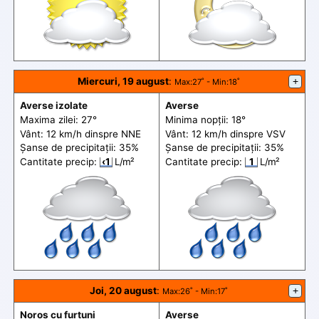
Miercuri, 19 august
:
+
Max
:27˚ -
Min
:18˚
Averse izolate
Averse
Maxima zilei: 27°
Minima nopții: 18°
Vânt: 12 km/h din
spre
NNE
Vânt: 12 km/h din
spre
VSV
Șanse de precip
itații
: 35%
Șanse de precip
itații
: 35%
Cantitate precip:
‹1
L/m²
Cantitate precip:
1
L/m²
Joi, 20 august
:
+
Max
:26˚ -
Min
:17˚
Noros cu furtuni
Averse