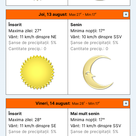
Joi, 13 august
:
+
Max
:27˚ -
Min
:17˚
Însorit
Senin
Maxima zilei: 27°
Minima nopții: 17°
Vânt: 11 km/h din
spre
NE
Vânt: 10 km/h din
spre
SSV
Șanse de precip
itații
: 5%
Șanse de precip
itații
: 5%
Cantitate precip.: 0
Cantitate precip.: 0
Vineri, 14 august
:
+
Max
:28˚ -
Min
:17˚
Însorit
Mai mult senin
Maxima zilei: 28°
Minima nopții: 17°
Vânt: 11 km/h din
spre
SE
Vânt: 11 km/h din
spre
SSV
Șanse de precip
itații
: 5%
Șanse de precip
itații
: 5%