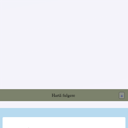
Hartă fulgere
+