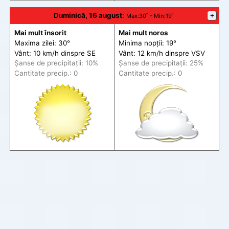
Duminică, 16 august
:
+
Max
:30˚ -
Min
:19˚
Mai mult însorit
Mai mult noros
Maxima zilei: 30°
Minima nopții: 19°
Vânt: 10 km/h din
spre
SE
Vânt: 12 km/h din
spre
VSV
Șanse de precip
itații
: 10%
Șanse de precip
itații
: 25%
Cantitate precip.: 0
Cantitate precip.: 0