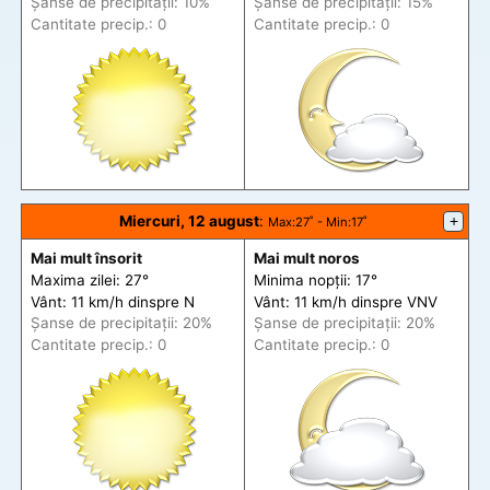
Șanse de precip
itații
: 10%
Șanse de precip
itații
: 15%
Cantitate precip.: 0
Cantitate precip.: 0
Miercuri, 12 august
:
+
Max
:27˚ -
Min
:17˚
Mai mult însorit
Mai mult noros
Maxima zilei: 27°
Minima nopții: 17°
Vânt: 11 km/h din
spre
N
Vânt: 11 km/h din
spre
VNV
Șanse de precip
itații
: 20%
Șanse de precip
itații
: 20%
Cantitate precip.: 0
Cantitate precip.: 0