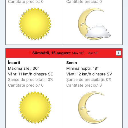
Cantitate precip.: 0
Cantitate precip.: 0
🕆
Sâmbătă, 15 august
:
+
Max
:30˚ -
Min
:18˚
Însorit
Senin
Maxima zilei: 30°
Minima nopții: 18°
Vânt: 11 km/h din
spre
SE
Vânt: 12 km/h din
spre
SV
Șanse de precip
itații
: 0%
Șanse de precip
itații
: 0%
Cantitate precip.: 0
Cantitate precip.: 0