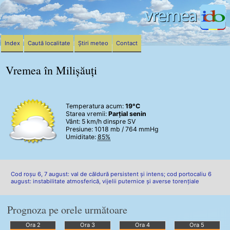
Index
Caută localitate
Știri meteo
Contact
Vremea în Milișăuți
Temperatura acum:
19°C
Starea vremii:
Parțial senin
Vânt:
5 km/h
dinspre SV
Presiune: 1018 mb / 764 mmHg
Umiditate:
85%
Cod roșu 6, 7 august: val de căldură persistent și intens; cod portocaliu 6
august: instabilitate atmosferică, vijelii puternice și averse torențiale
Prognoza pe orele următoare
Ora 2
Ora 3
Ora 4
Ora 5