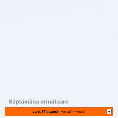
Săptămâna următoare
Luni, 17 august
:
+
Max
:28˚ -
Min
:18˚