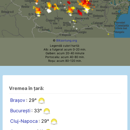
©
Blitzortung.org
Legendă culori hartă:
Alb: a fulgerat acum 0-20 min.
Galben: acum 20-40 minute
Portocaliu: acum 40-80 min.
Roșu: acum 80-120 min.
Vremea în țară:
Brașov
: 29°
București
: 33°
Cluj-Napoca
: 29°