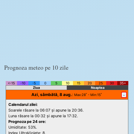
Prognoza meteo pe 10 zile
<-15
-10
-5
0
5
10
15
20
25
30
35+
Ziua
Noaptea
Azi, sâmbătă, 8 aug.
:
-
Max
:28˚ -
Min
:15˚
Calendarul zilei:
Soarele răsare la 06:07 și apune la 20:36.
Luna răsare la 00:32 și apune la 17:32.
Prognoza pe 24 ore:
Umiditate: 53%.
Index UltraViolete:
8.