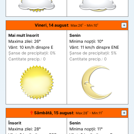
Vineri, 14 august
:
+
Max
:26˚ -
Min
:10˚
Mai mult însorit
Senin
Maxima zilei: 26°
Minima nopții: 10°
Vânt: 10 km/h din
spre
E
Vânt: 11 km/h din
spre
ENE
Șanse de precip
itații
: 0%
Șanse de precip
itații
: 5%
Cantitate precip.: 0
Cantitate precip.: 0
🕆
Sâmbătă, 15 august
:
+
Max
:28˚ -
Min
:11˚
Însorit
Senin
Maxima zilei: 28°
Minima nopții: 11°