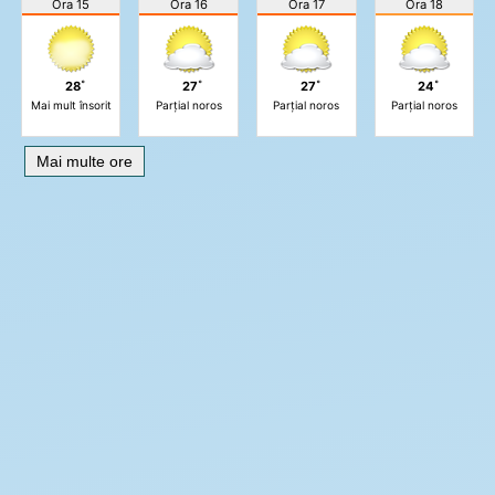
Ora 15
Ora 16
Ora 17
Ora 18
28˚
27˚
27˚
24˚
Mai mult însorit
Parțial noros
Parțial noros
Parțial noros
Mai multe ore