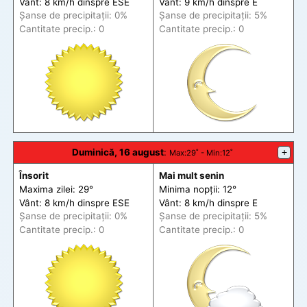
Vânt: 8 km/h din
spre
ESE
Vânt: 9 km/h din
spre
E
Șanse de precip
itații
: 0%
Șanse de precip
itații
: 5%
Cantitate precip.: 0
Cantitate precip.: 0
Duminică, 16 august
:
+
Max
:29˚ -
Min
:12˚
Însorit
Mai mult senin
Maxima zilei: 29°
Minima nopții: 12°
Vânt: 8 km/h din
spre
ESE
Vânt: 8 km/h din
spre
E
Șanse de precip
itații
: 0%
Șanse de precip
itații
: 5%
Cantitate precip.: 0
Cantitate precip.: 0