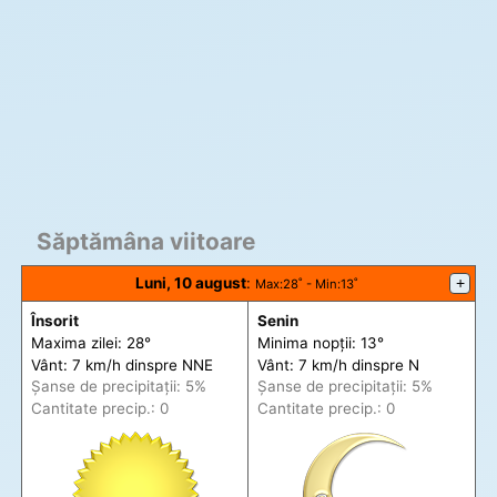
Săptămâna viitoare
Luni, 10 august
:
+
Max
:28˚ -
Min
:13˚
Însorit
Senin
Maxima zilei: 28°
Minima nopții: 13°
Vânt: 7 km/h din
spre
NNE
Vânt: 7 km/h din
spre
N
Șanse de precip
itații
: 5%
Șanse de precip
itații
: 5%
Cantitate precip.: 0
Cantitate precip.: 0