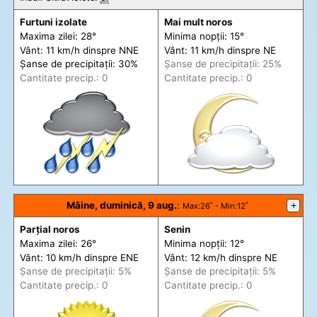
Furtuni izolate
Mai mult noros
Maxima zilei: 28°
Minima nopții: 15°
Vânt: 11 km/h din
spre
NNE
Vânt: 11 km/h din
spre
NE
Șanse de precip
itații
: 30%
Șanse de precip
itații
: 25%
Cantitate precip.: 0
Cantitate precip.: 0
Mâine, duminică, 9 aug.
:
+
Max
:26˚ -
Min
:12˚
Parțial noros
Senin
Maxima zilei: 26°
Minima nopții: 12°
Vânt: 10 km/h din
spre
ENE
Vânt: 12 km/h din
spre
NE
Șanse de precip
itații
: 5%
Șanse de precip
itații
: 5%
Cantitate precip.: 0
Cantitate precip.: 0