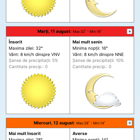
Marți, 11 august
:
+
Max
:32˚ -
Min
:16˚
Însorit
Mai mult senin
Maxima zilei: 32°
Minima nopții: 16°
Vânt: 8 km/h din
spre
VNV
Vânt: 8 km/h din
spre
NNE
Șanse de precip
itații
: 5%
Șanse de precip
itații
: 10%
Cantitate precip.: 0
Cantitate precip.: 0
Miercuri, 12 august
:
+
Max
:28˚ -
Min
:14˚
Mai mult însorit
Averse
Maxima zilei: 28°
Minima nopții: 14°