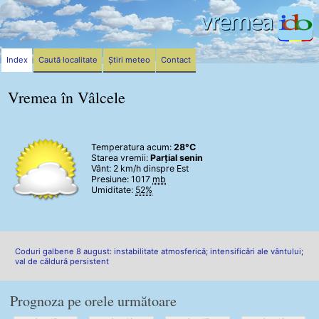
Index
Caută localitate
Știri meteo
Contact
Vremea în Vâlcele
Temperatura acum:
28°C
Starea vremii:
Parțial senin
Vânt:
2 km/h
dinspre Est
Presiune: 1017
mb
Umiditate:
52%
Coduri galbene 8 august: instabilitate atmosferică; intensificări ale vântului;
val de căldură persistent
Prognoza pe orele următoare