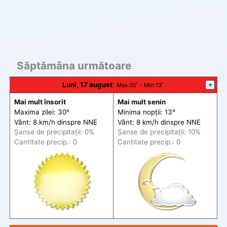
Săptămâna următoare
Luni, 17 august
:
+
Max
:30˚ -
Min
:13˚
Mai mult însorit
Mai mult senin
Maxima zilei: 30°
Minima nopții: 13°
Vânt: 8 km/h din
spre
NNE
Vânt: 8 km/h din
spre
NNE
Șanse de precip
itații
: 0%
Șanse de precip
itații
: 10%
Cantitate precip.: 0
Cantitate precip.: 0