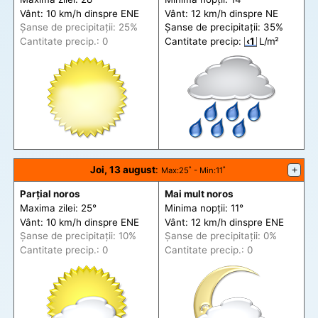
Vânt: 10 km/h din
spre
ENE
Vânt: 12 km/h din
spre
NE
Șanse de precip
itații
: 25%
Șanse de precip
itații
: 35%
Cantitate precip.: 0
Cantitate precip:
‹1
L/m²
Joi, 13 august
:
+
Max
:25˚ -
Min
:11˚
Parțial noros
Mai mult noros
Maxima zilei: 25°
Minima nopții: 11°
Vânt: 10 km/h din
spre
ENE
Vânt: 12 km/h din
spre
ENE
Șanse de precip
itații
: 10%
Șanse de precip
itații
: 0%
Cantitate precip.: 0
Cantitate precip.: 0