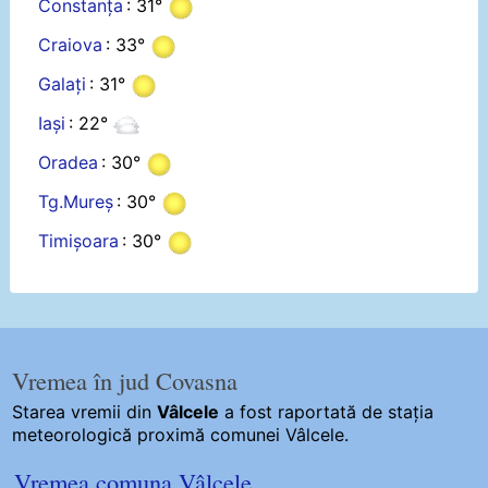
Constanța
: 31°
Craiova
: 33°
Galați
: 31°
Iași
: 22°
Oradea
: 30°
Tg.Mureș
: 30°
Timișoara
: 30°
Vremea în jud Covasna
Starea vremii din
Vâlcele
a fost raportată de stația
meteorologică proximă comunei Vâlcele.
Vremea comuna Vâlcele