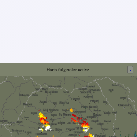
Harta fulgerelor active
-