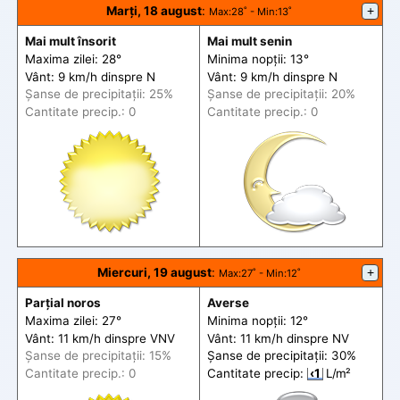
Marți, 18 august
:
+
Max
:28˚ -
Min
:13˚
Mai mult însorit
Mai mult senin
Maxima zilei: 28°
Minima nopții: 13°
Vânt: 9 km/h din
spre
N
Vânt: 9 km/h din
spre
N
Șanse de precip
itații
: 25%
Șanse de precip
itații
: 20%
Cantitate precip.: 0
Cantitate precip.: 0
Miercuri, 19 august
:
+
Max
:27˚ -
Min
:12˚
Parțial noros
Averse
Maxima zilei: 27°
Minima nopții: 12°
Vânt: 11 km/h din
spre
VNV
Vânt: 11 km/h din
spre
NV
Șanse de precip
itații
: 15%
Șanse de precip
itații
: 30%
Cantitate precip.: 0
Cantitate precip:
‹1
L/m²