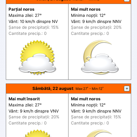
Parțial noros
Mai mult noros
Maxima zilei: 27°
Minima nopții: 12°
Vânt: 10 km/h din
spre
NV
Vânt: 9 km/h din
spre
NNV
Șanse de precip
itații
: 15%
Șanse de precip
itații
: 20%
Cantitate precip.: 0
Cantitate precip.: 0
Sâmbătă, 22 august
:
+
Max
:27˚ -
Min
:12˚
Mai mult însorit
Mai mult noros
Maxima zilei: 27°
Minima nopții: 12°
Vânt: 9 km/h din
spre
VNV
Vânt: 9 km/h din
spre
NNV
Șanse de precip
itații
: 20%
Șanse de precip
itații
: 15%
Cantitate precip.: 0
Cantitate precip.: 0