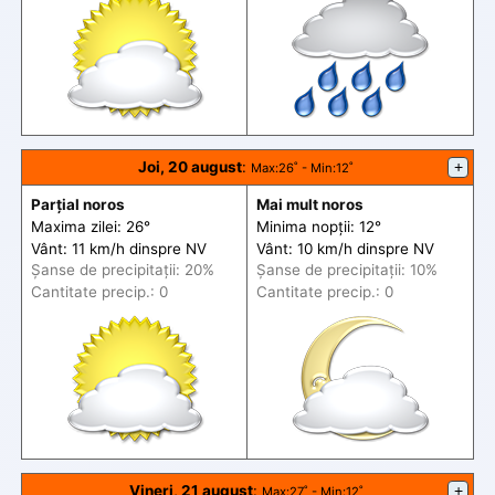
Joi, 20 august
:
+
Max
:26˚ -
Min
:12˚
Parțial noros
Mai mult noros
Maxima zilei: 26°
Minima nopții: 12°
Vânt: 11 km/h din
spre
NV
Vânt: 10 km/h din
spre
NV
Șanse de precip
itații
: 20%
Șanse de precip
itații
: 10%
Cantitate precip.: 0
Cantitate precip.: 0
Vineri, 21 august
:
+
Max
:27˚ -
Min
:12˚