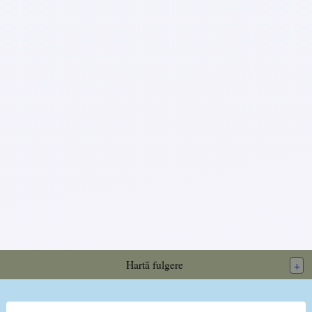
Hartă fulgere
+