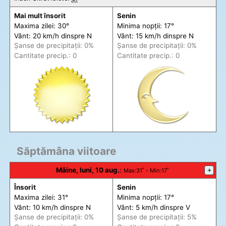
Mai mult însorit
Senin
Maxima zilei: 30°
Minima nopții: 17°
Vânt: 20 km/h din
spre
N
Vânt: 15 km/h din
spre
N
Șanse de precip
itații
: 0%
Șanse de precip
itații
: 0%
Cantitate precip.: 0
Cantitate precip.: 0
Săptămâna viitoare
Mâine, luni, 10 aug.
:
+
Max
:31˚ -
Min
:17˚
Însorit
Senin
Maxima zilei: 31°
Minima nopții: 17°
Vânt: 10 km/h din
spre
N
Vânt: 5 km/h din
spre
V
Șanse de precip
itații
: 0%
Șanse de precip
itații
: 5%