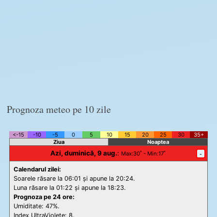
Prognoza meteo pe 10 zile
<-15
-10
-5
0
5
10
15
20
25
30
35+
Ziua
Noaptea
Azi, duminică, 9 aug.
:
-
Max
:30˚ -
Min
:17˚
Calendarul zilei:
Soarele răsare la 06:01 și apune la 20:24.
Luna răsare la 01:22 și apune la 18:23.
Prognoza pe 24 ore:
Umiditate: 47%.
Index UltraViolete:
8.