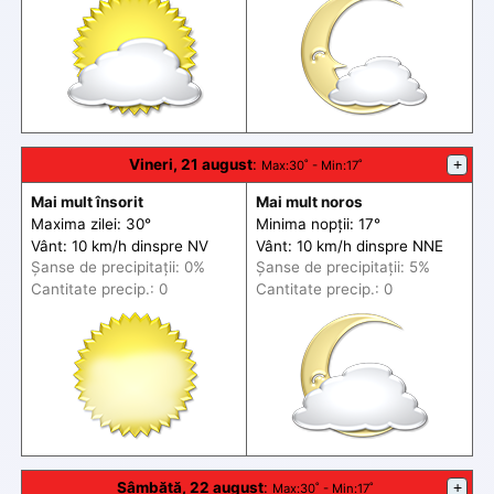
Vineri, 21 august
:
+
Max
:30˚ -
Min
:17˚
Mai mult însorit
Mai mult noros
Maxima zilei: 30°
Minima nopții: 17°
Vânt: 10 km/h din
spre
NV
Vânt: 10 km/h din
spre
NNE
Șanse de precip
itații
: 0%
Șanse de precip
itații
: 5%
Cantitate precip.: 0
Cantitate precip.: 0
Sâmbătă, 22 august
:
+
Max
:30˚ -
Min
:17˚