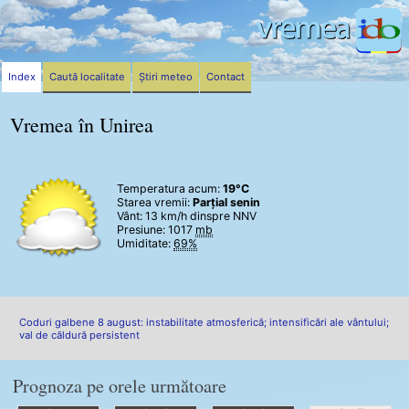
Index
Caută localitate
Știri meteo
Contact
Vremea în Unirea
Temperatura acum:
19°C
Starea vremii:
Parțial senin
Vânt:
13 km/h
dinspre NNV
Presiune: 1017
mb
Umiditate:
69%
Coduri galbene 8 august: instabilitate atmosferică; intensificări ale vântului;
val de căldură persistent
Prognoza pe orele următoare