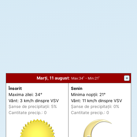
Marți, 11 august
:
+
Max
:34˚ -
Min
:21˚
Însorit
Senin
Maxima zilei: 34°
Minima nopții: 21°
Vânt: 3 km/h din
spre
VSV
Vânt: 11 km/h din
spre
VSV
Șanse de precip
itații
: 5%
Șanse de precip
itații
: 0%
Cantitate precip.: 0
Cantitate precip.: 0