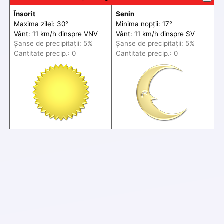
Însorit
Senin
Maxima zilei: 30°
Minima nopții: 17°
Vânt: 11 km/h din
spre
VNV
Vânt: 11 km/h din
spre
SV
Șanse de precip
itații
: 5%
Șanse de precip
itații
: 5%
Cantitate precip.: 0
Cantitate precip.: 0