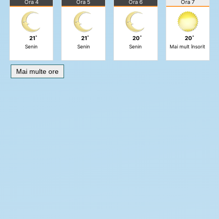
Ora 4
Ora 5
Ora 6
Ora 7
21˚
21˚
20˚
20˚
Senin
Senin
Senin
Mai mult însorit
Mai multe ore