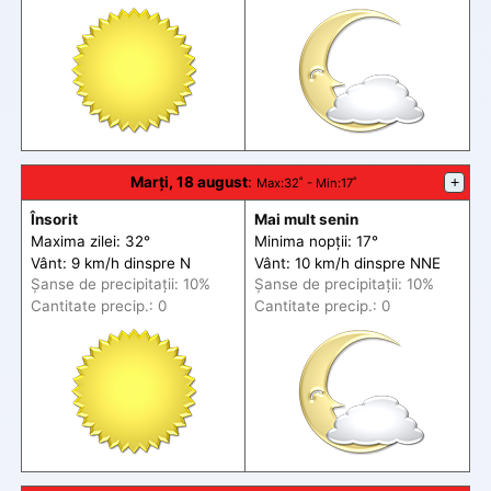
Marți, 18 august
:
+
Max
:32˚ -
Min
:17˚
Însorit
Mai mult senin
Maxima zilei: 32°
Minima nopții: 17°
Vânt: 9 km/h din
spre
N
Vânt: 10 km/h din
spre
NNE
Șanse de precip
itații
: 10%
Șanse de precip
itații
: 10%
Cantitate precip.: 0
Cantitate precip.: 0