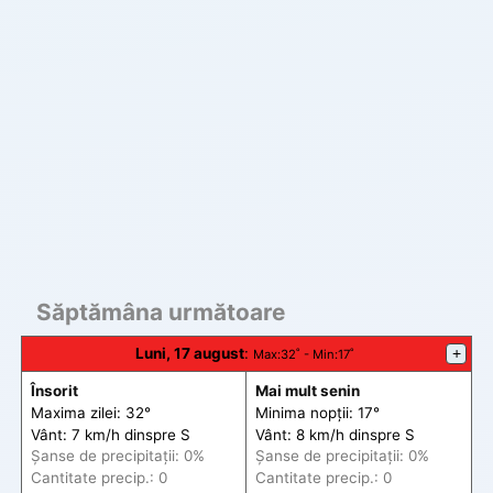
Săptămâna următoare
Luni, 17 august
:
+
Max
:32˚ -
Min
:17˚
Însorit
Mai mult senin
Maxima zilei: 32°
Minima nopții: 17°
Vânt: 7 km/h din
spre
S
Vânt: 8 km/h din
spre
S
Șanse de precip
itații
: 0%
Șanse de precip
itații
: 0%
Cantitate precip.: 0
Cantitate precip.: 0