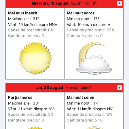
Miercuri, 19 august
:
+
Max
:31˚ -
Min
:17˚
Mai mult însorit
Mai mult noros
Maxima zilei: 31°
Minima nopții: 17°
Vânt: 10 km/h din
spre
NNV
Vânt: 10 km/h din
spre
V
Șanse de precip
itații
: 0%
Șanse de precip
itații
: 25%
Cantitate precip.: 0
Cantitate precip.: 0
Joi, 20 august
:
+
Max
:30˚ -
Min
:17˚
Parțial noros
Mai mult senin
Maxima zilei: 30°
Minima nopții: 17°
Vânt: 11 km/h din
spre
NV
Vânt: 11 km/h din
spre
NV
Șanse de precip
itații
: 5%
Șanse de precip
itații
: 5%
Cantitate precip.: 0
Cantitate precip.: 0