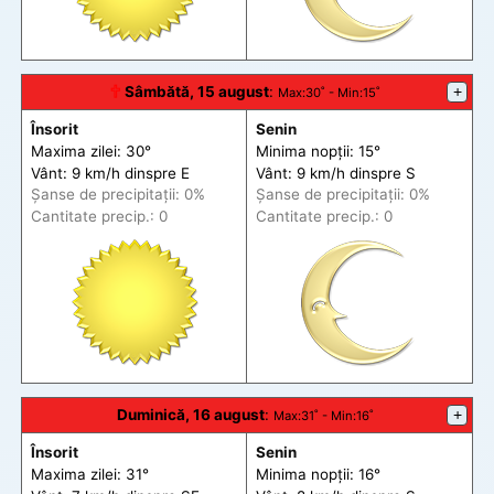
🕆
Sâmbătă, 15 august
:
+
Max
:30˚ -
Min
:15˚
Însorit
Senin
Maxima zilei: 30°
Minima nopții: 15°
Vânt: 9 km/h din
spre
E
Vânt: 9 km/h din
spre
S
Șanse de precip
itații
: 0%
Șanse de precip
itații
: 0%
Cantitate precip.: 0
Cantitate precip.: 0
Duminică, 16 august
:
+
Max
:31˚ -
Min
:16˚
Însorit
Senin
Maxima zilei: 31°
Minima nopții: 16°