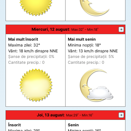
Miercuri, 12 august
:
+
Max
:32˚ -
Min
:18˚
Mai mult însorit
Mai mult senin
Maxima zilei: 32°
Minima nopții: 18°
Vânt: 18 km/h din
spre
NNE
Vânt: 13 km/h din
spre
NNE
Șanse de precip
itații
: 0%
Șanse de precip
itații
: 5%
Cantitate precip.: 0
Cantitate precip.: 0
Joi, 13 august
:
+
Max
:29˚ -
Min
:16˚
Însorit
Senin
Maxima zilei: 29°
Minima nopții: 16°