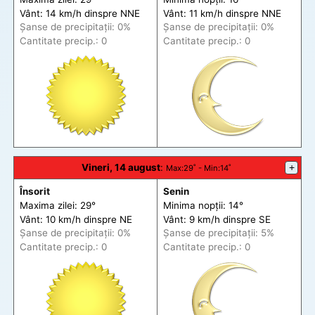
Vânt: 14 km/h din
spre
NNE
Vânt: 11 km/h din
spre
NNE
Șanse de precip
itații
: 0%
Șanse de precip
itații
: 0%
Cantitate precip.: 0
Cantitate precip.: 0
Vineri, 14 august
:
+
Max
:29˚ -
Min
:14˚
Însorit
Senin
Maxima zilei: 29°
Minima nopții: 14°
Vânt: 10 km/h din
spre
NE
Vânt: 9 km/h din
spre
SE
Șanse de precip
itații
: 0%
Șanse de precip
itații
: 5%
Cantitate precip.: 0
Cantitate precip.: 0