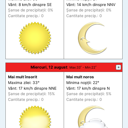
Vânt: 8 km/h din
spre
SE
Vânt: 14 km/h din
spre
NNV
Șanse de precip
itații
: 0%
Șanse de precip
itații
: 0%
Cantitate precip.: 0
Cantitate precip.: 0
Miercuri, 12 august
:
+
Max
:33˚ -
Min
:22˚
Mai mult însorit
Mai mult noros
Maxima zilei: 33°
Minima nopții: 22°
Vânt: 17 km/h din
spre
NNE
Vânt: 17 km/h din
spre
N
Șanse de precip
itații
: 15%
Șanse de precip
itații
: 5%
Cantitate precip.: 0
Cantitate precip.: 0