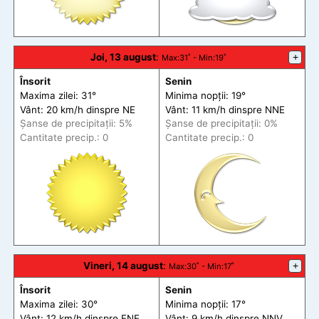
Joi, 13 august
:
+
Max
:31˚ -
Min
:19˚
Însorit
Senin
Maxima zilei: 31°
Minima nopții: 19°
Vânt: 20 km/h din
spre
NE
Vânt: 11 km/h din
spre
NNE
Șanse de precip
itații
: 5%
Șanse de precip
itații
: 0%
Cantitate precip.: 0
Cantitate precip.: 0
Vineri, 14 august
:
+
Max
:30˚ -
Min
:17˚
Însorit
Senin
Maxima zilei: 30°
Minima nopții: 17°
Vânt: 12 km/h din
spre
ENE
Vânt: 9 km/h din
spre
NNV