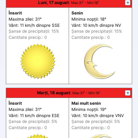
Luni, 17 august
:
+
Max
:31˚ -
Min
:18˚
Însorit
Senin
Maxima zilei: 31°
Minima nopții: 18°
Vânt: 11 km/h din
spre
SSE
Vânt: 10 km/h din
spre
NV
Șanse de precip
itații
: 15%
Șanse de precip
itații
: 15%
Cantitate precip.: 0
Cantitate precip.: 0
Marți, 18 august
:
+
Max
:31˚ -
Min
:19˚
Însorit
Mai mult senin
Maxima zilei: 31°
Minima nopții: 19°
Vânt: 11 km/h din
spre
ESE
Vânt: 10 km/h din
spre
VNV
Șanse de precip
itații
: 5%
Șanse de precip
itații
: 5%
Cantitate precip.: 0
Cantitate precip.: 0