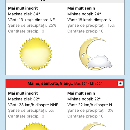
Mai mult însorit
Mai mult senin
Maxima zilei: 34°
Minima nopții: 24°
Vânt: 13 km/h din
spre
NE
Vânt: 18 km/h din
spre
N
Șanse de precip
itații
: 25%
Șanse de precip
itații
: 15%
Cantitate precip.: 0
Cantitate precip.: 0
Mâine, sâmbătă, 8 aug.
:
+
Max
:32˚ -
Min
:22˚
Mai mult însorit
Mai mult senin
Maxima zilei: 32°
Minima nopții: 22°
Vânt: 23 km/h din
spre
NNE
Vânt: 22 km/h din
spre
N
Șanse de precip
itații
: 5%
Șanse de precip
itații
: 0%
Cantitate precip.: 0
Cantitate precip.: 0