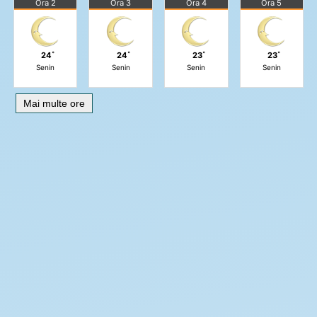
Ora 2
Ora 3
Ora 4
Ora 5
24˚
24˚
23˚
23˚
Senin
Senin
Senin
Senin
Mai multe ore