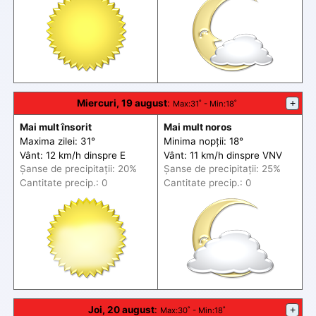
Miercuri, 19 august
:
+
Max
:31˚ -
Min
:18˚
Mai mult însorit
Mai mult noros
Maxima zilei: 31°
Minima nopții: 18°
Vânt: 12 km/h din
spre
E
Vânt: 11 km/h din
spre
VNV
Șanse de precip
itații
: 20%
Șanse de precip
itații
: 25%
Cantitate precip.: 0
Cantitate precip.: 0
Joi, 20 august
:
+
Max
:30˚ -
Min
:18˚