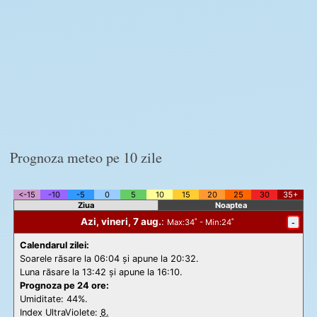
Prognoza meteo pe 10 zile
<-15
-10
-5
0
5
10
15
20
25
30
35+
Ziua
Noaptea
Azi, vineri, 7 aug.
:
-
Max
:34˚ -
Min
:24˚
Calendarul zilei:
Soarele răsare la 06:04 și apune la 20:32.
Luna răsare la 13:42 și apune la 16:10.
Prognoza pe 24 ore:
Umiditate: 44%.
Index UltraViolete:
8.