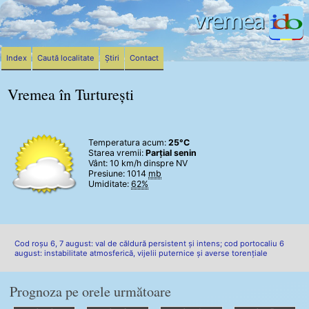
Index
Caută localitate
Știri
Contact
Vremea în Turturești
Temperatura acum:
25°C
Starea vremii:
Parțial senin
Vânt:
10 km/h
dinspre NV
Presiune: 1014
mb
Umiditate:
62%
Cod roșu 6, 7 august: val de căldură persistent și intens; cod portocaliu 6
august: instabilitate atmosferică, vijelii puternice și averse torențiale
Prognoza pe orele următoare