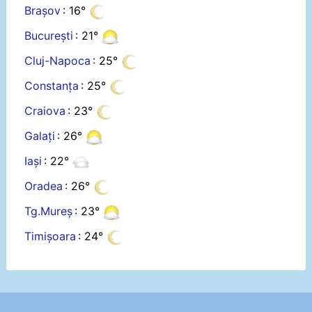
Brașov
: 16°
București
: 21°
Cluj-Napoca
: 25°
Constanța
: 25°
Craiova
: 23°
Galați
: 26°
Iași
: 22°
Oradea
: 26°
Tg.Mureș
: 23°
Timișoara
: 24°