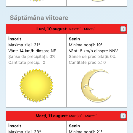
Săptămâna viitoare
Luni, 10 august
:
+
Max
:31˚ -
Min
:19˚
Însorit
Senin
Maxima zilei: 31°
Minima nopții: 19°
Vânt: 14 km/h din
spre
NE
Vânt: 8 km/h din
spre
NNV
Șanse de precip
itații
: 0%
Șanse de precip
itații
: 0%
Cantitate precip.: 0
Cantitate precip.: 0
Marți, 11 august
:
+
Max
:33˚ -
Min
:21˚
Însorit
Senin
Maxima zilei: 33°
Minima nopții: 21°