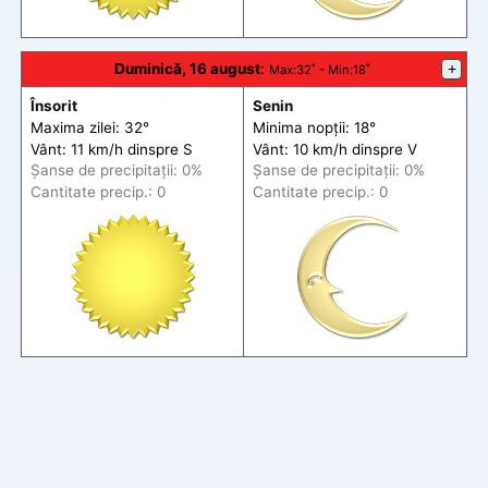
Duminică, 16 august
:
+
Max
:32˚ -
Min
:18˚
Însorit
Senin
Maxima zilei: 32°
Minima nopții: 18°
Vânt: 11 km/h din
spre
S
Vânt: 10 km/h din
spre
V
Șanse de precip
itații
: 0%
Șanse de precip
itații
: 0%
Cantitate precip.: 0
Cantitate precip.: 0