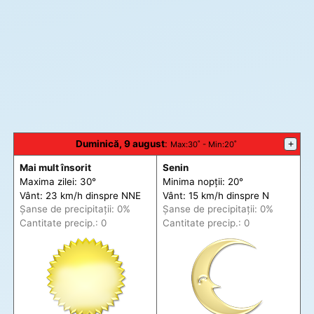
Duminică, 9 august
:
+
Max
:30˚ -
Min
:20˚
Mai mult însorit
Senin
Maxima zilei: 30°
Minima nopții: 20°
Vânt: 23 km/h din
spre
NNE
Vânt: 15 km/h din
spre
N
Șanse de precip
itații
: 0%
Șanse de precip
itații
: 0%
Cantitate precip.: 0
Cantitate precip.: 0