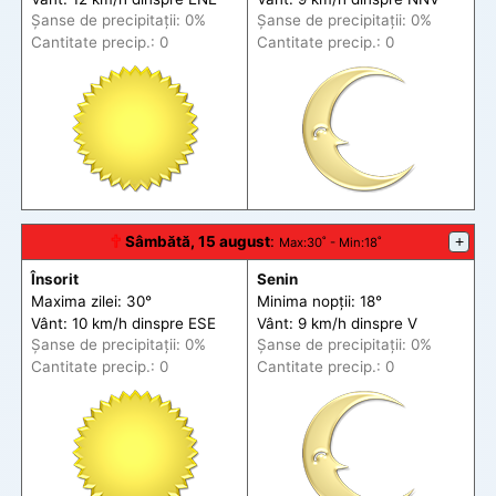
Șanse de precip
itații
: 0%
Șanse de precip
itații
: 0%
Cantitate precip.: 0
Cantitate precip.: 0
🕆
Sâmbătă, 15 august
:
+
Max
:30˚ -
Min
:18˚
Însorit
Senin
Maxima zilei: 30°
Minima nopții: 18°
Vânt: 10 km/h din
spre
ESE
Vânt: 9 km/h din
spre
V
Șanse de precip
itații
: 0%
Șanse de precip
itații
: 0%
Cantitate precip.: 0
Cantitate precip.: 0