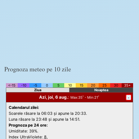
Prognoza meteo pe 10 zile
<-15
-10
-5
0
5
10
15
20
25
30
35+
Ziua
Noaptea
Azi, joi, 6 aug.
:
-
Max
:35˚ -
Min
:21˚
Calendarul zilei:
Soarele răsare la 06:03 și apune la 20:33.
Luna răsare la 23:48 și apune la 14:51.
Prognoza pe 24 ore:
Umiditate: 39%.
Index UltraViolete:
8.