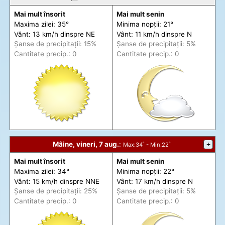
Mai mult însorit
Mai mult senin
Maxima zilei: 35°
Minima nopții: 21°
Vânt: 13 km/h din
spre
NE
Vânt: 11 km/h din
spre
N
Șanse de precip
itații
: 15%
Șanse de precip
itații
: 5%
Cantitate precip.: 0
Cantitate precip.: 0
Mâine, vineri, 7 aug.
:
+
Max
:34˚ -
Min
:22˚
Mai mult însorit
Mai mult senin
Maxima zilei: 34°
Minima nopții: 22°
Vânt: 15 km/h din
spre
NNE
Vânt: 17 km/h din
spre
N
Șanse de precip
itații
: 25%
Șanse de precip
itații
: 5%
Cantitate precip.: 0
Cantitate precip.: 0