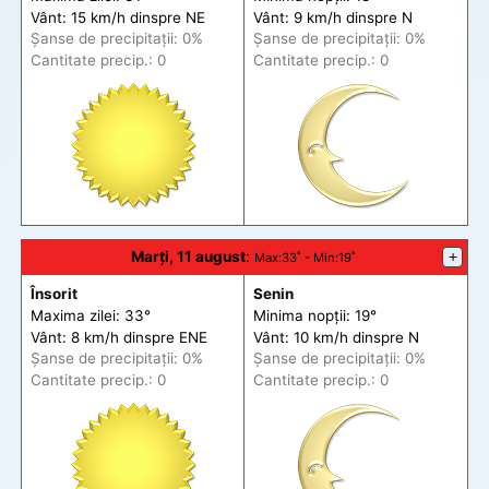
Vânt: 15 km/h din
spre
NE
Vânt: 9 km/h din
spre
N
Șanse de precip
itații
: 0%
Șanse de precip
itații
: 0%
Cantitate precip.: 0
Cantitate precip.: 0
Marți, 11 august
:
+
Max
:33˚ -
Min
:19˚
Însorit
Senin
Maxima zilei: 33°
Minima nopții: 19°
Vânt: 8 km/h din
spre
ENE
Vânt: 10 km/h din
spre
N
Șanse de precip
itații
: 0%
Șanse de precip
itații
: 0%
Cantitate precip.: 0
Cantitate precip.: 0