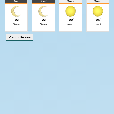
Ora 5
Ora 6
Ora 7
Ora 8
22˚
22˚
22˚
24˚
Senin
Senin
Însorit
Însorit
Mai multe ore