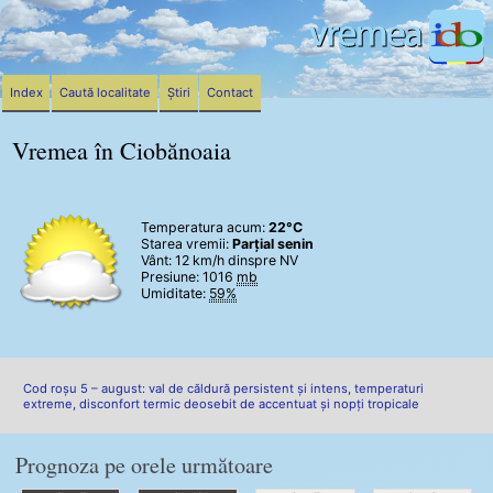
Index
Caută localitate
Știri
Contact
Vremea în Ciobănoaia
Temperatura acum:
22°C
Starea vremii:
Parțial senin
Vânt:
12 km/h
dinspre NV
Presiune: 1016
mb
Umiditate:
59%
Cod roșu 5 – august: val de căldură persistent și intens, temperaturi
extreme, disconfort termic deosebit de accentuat și nopți tropicale
Prognoza pe orele următoare