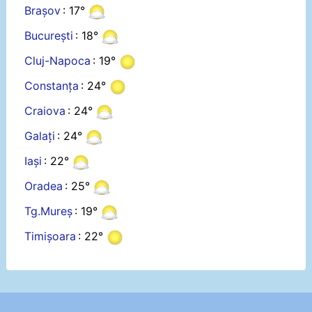
Brașov
: 17°
București
: 18°
Cluj-Napoca
: 19°
Constanța
: 24°
Craiova
: 24°
Galați
: 24°
Iași
: 22°
Oradea
: 25°
Tg.Mureș
: 19°
Timișoara
: 22°