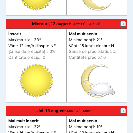
Miercuri, 12 august
:
+
Max
:33˚ -
Min
:21˚
Însorit
Mai mult senin
Maxima zilei: 33°
Minima nopții: 21°
Vânt: 12 km/h din
spre
NE
Vânt: 15 km/h din
spre
N
Șanse de precip
itații
: 0%
Șanse de precip
itații
: 5%
Cantitate precip.: 0
Cantitate precip.: 0
Joi, 13 august
:
+
Max
:32˚ -
Min
:19˚
Mai mult însorit
Mai mult senin
Maxima zilei: 32°
Minima nopții: 19°
Vânt: 16 km/h din
spre
NE
Vânt: 12 km/h din
spre
N