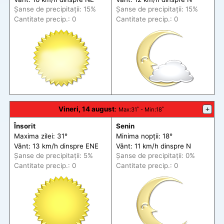
Șanse de precip
itații
: 15%
Șanse de precip
itații
: 15%
Cantitate precip.: 0
Cantitate precip.: 0
Vineri, 14 august
:
+
Max
:31˚ -
Min
:18˚
Însorit
Senin
Maxima zilei: 31°
Minima nopții: 18°
Vânt: 13 km/h din
spre
ENE
Vânt: 11 km/h din
spre
N
Șanse de precip
itații
: 5%
Șanse de precip
itații
: 0%
Cantitate precip.: 0
Cantitate precip.: 0