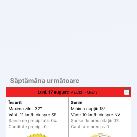
Săptămâna următoare
Luni, 17 august
:
+
Max
:32˚ -
Min
:18˚
Însorit
Senin
Maxima zilei: 32°
Minima nopții: 18°
Vânt: 11 km/h din
spre
SE
Vânt: 10 km/h din
spre
NV
Șanse de precip
itații
: 0%
Șanse de precip
itații
: 0%
Cantitate precip.: 0
Cantitate precip.: 0