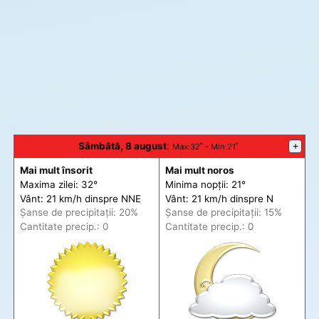
Sâmbătă, 8 august
:
+
Max
:32˚ -
Min
:21˚
Mai mult însorit
Mai mult noros
Maxima zilei: 32°
Minima nopții: 21°
Vânt: 21 km/h din
spre
NNE
Vânt: 21 km/h din
spre
N
Șanse de precip
itații
: 20%
Șanse de precip
itații
: 15%
Cantitate precip.: 0
Cantitate precip.: 0