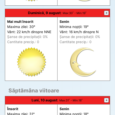
Duminică, 9 august
:
+
Max
:30˚ -
Min
:19˚
Mai mult însorit
Senin
Maxima zilei: 30°
Minima nopții: 19°
Vânt: 22 km/h din
spre
NNE
Vânt: 16 km/h din
spre
N
Șanse de precip
itații
: 0%
Șanse de precip
itații
: 0%
Cantitate precip.: 0
Cantitate precip.: 0
Săptămâna viitoare
Luni, 10 august
:
+
Max
:31˚ -
Min
:18˚
Însorit
Senin
Maxima zilei: 31°
Minima nopții: 18°