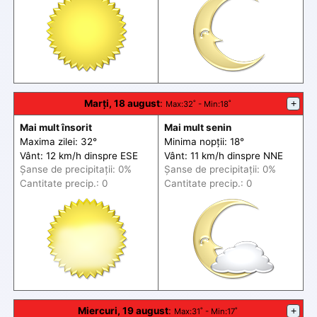
Marți, 18 august
:
+
Max
:32˚ -
Min
:18˚
Mai mult însorit
Mai mult senin
Maxima zilei: 32°
Minima nopții: 18°
Vânt: 12 km/h din
spre
ESE
Vânt: 11 km/h din
spre
NNE
Șanse de precip
itații
: 0%
Șanse de precip
itații
: 0%
Cantitate precip.: 0
Cantitate precip.: 0
Miercuri, 19 august
:
+
Max
:31˚ -
Min
:17˚