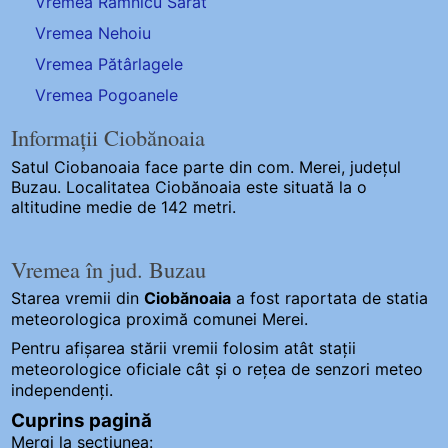
Vremea Râmnicu Sărat
Vremea Nehoiu
Vremea Pătârlagele
Vremea Pogoanele
Informații Ciobănoaia
Satul Ciobanoaia
face parte din com. Merei, județul
Buzau. Localitatea Ciobănoaia este situată la o
altitudine medie de 142 metri.
Vremea în jud. Buzau
Starea vremii din
Ciobănoaia
a fost raportata de statia
meteorologica proximă comunei Merei.
Pentru afișarea stării vremii folosim atât stații
meteorologice oficiale cât și o rețea de senzori meteo
independenți
.
Cuprins pagină
Mergi la secțiunea: