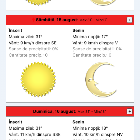
🕆
Sâmbătă, 15 august
:
+
Max
:31˚ -
Min
:17˚
Însorit
Senin
Maxima zilei: 31°
Minima nopții: 17°
Vânt: 9 km/h din
spre
SE
Vânt: 9 km/h din
spre
V
Șanse de precip
itații
: 0%
Șanse de precip
itații
: 0%
Cantitate precip.: 0
Cantitate precip.: 0
Duminică, 16 august
:
+
Max
:31˚ -
Min
:18˚
Însorit
Senin
Maxima zilei: 31°
Minima nopții: 18°
Vânt: 11 km/h din
spre
SSE
Vânt: 10 km/h din
spre
NV