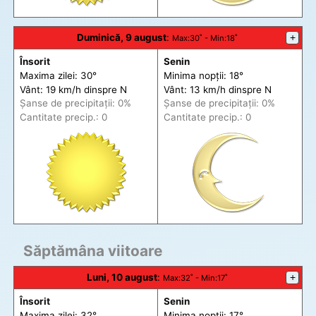
Duminică, 9 august
:
+
Max
:30˚ -
Min
:18˚
Însorit
Senin
Maxima zilei: 30°
Minima nopții: 18°
Vânt: 19 km/h din
spre
N
Vânt: 13 km/h din
spre
N
Șanse de precip
itații
: 0%
Șanse de precip
itații
: 0%
Cantitate precip.: 0
Cantitate precip.: 0
Săptămâna viitoare
Luni, 10 august
:
+
Max
:32˚ -
Min
:17˚
Însorit
Senin
Maxima zilei: 32°
Minima nopții: 17°