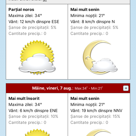
Parțial noros
Mai mult senin
Maxima zilei: 34°
Minima nopții: 21°
Vânt: 12 km/h din
spre
ESE
Vânt: 8 km/h din
spre
N
Șanse de precip
itații
: 5%
Șanse de precip
itații
: 5%
Cantitate precip.: 0
Cantitate precip.: 0
Mâine, vineri, 7 aug.
:
+
Max
:34˚ -
Min
:21˚
Mai mult însorit
Mai mult senin
Maxima zilei: 34°
Minima nopții: 21°
Vânt: 6 km/h din
spre
ENE
Vânt: 19 km/h din
spre
NNV
Șanse de precip
itații
: 10%
Șanse de precip
itații
: 15%
Cantitate precip.: 0
Cantitate precip.: 0