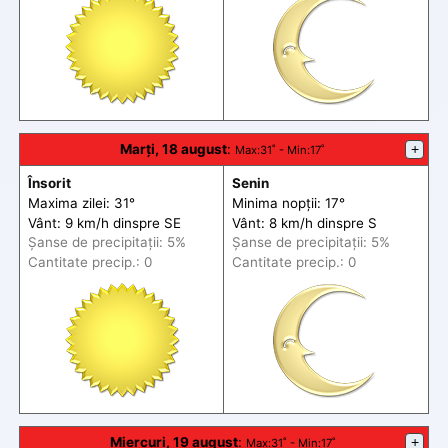
Marți, 18 august
:
+
Max
:31˚ -
Min
:17˚
Însorit
Senin
Maxima zilei: 31°
Minima nopții: 17°
Vânt: 9 km/h din
spre
SE
Vânt: 8 km/h din
spre
S
Șanse de precip
itații
: 5%
Șanse de precip
itații
: 5%
Cantitate precip.: 0
Cantitate precip.: 0
Miercuri, 19 august
:
+
Max
:31˚ -
Min
:17˚