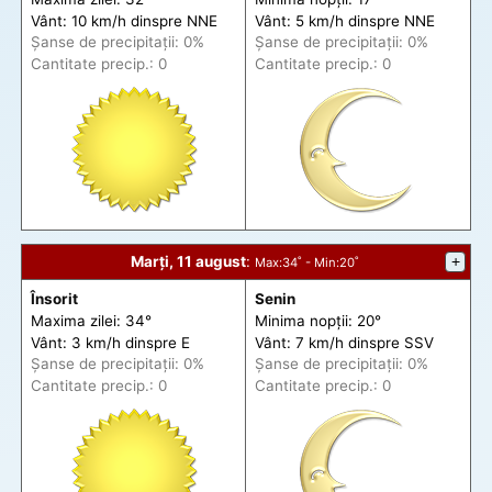
Vânt: 10 km/h din
spre
NNE
Vânt: 5 km/h din
spre
NNE
Șanse de precip
itații
: 0%
Șanse de precip
itații
: 0%
Cantitate precip.: 0
Cantitate precip.: 0
Marți, 11 august
:
+
Max
:34˚ -
Min
:20˚
Însorit
Senin
Maxima zilei: 34°
Minima nopții: 20°
Vânt: 3 km/h din
spre
E
Vânt: 7 km/h din
spre
SSV
Șanse de precip
itații
: 0%
Șanse de precip
itații
: 0%
Cantitate precip.: 0
Cantitate precip.: 0