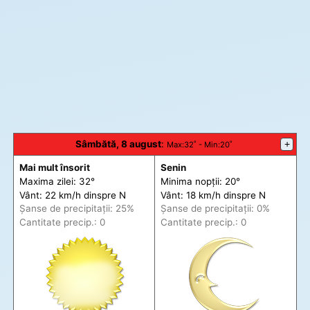
Sâmbătă, 8 august
:
+
Max
:32˚ -
Min
:20˚
Mai mult însorit
Senin
Maxima zilei: 32°
Minima nopții: 20°
Vânt: 22 km/h din
spre
N
Vânt: 18 km/h din
spre
N
Șanse de precip
itații
: 25%
Șanse de precip
itații
: 0%
Cantitate precip.: 0
Cantitate precip.: 0