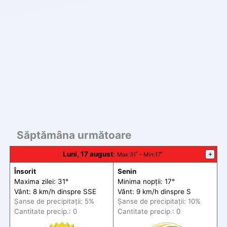
Săptămâna următoare
Luni, 17 august
:
+
Max
:31˚ -
Min
:17˚
Însorit
Senin
Maxima zilei: 31°
Minima nopții: 17°
Vânt: 8 km/h din
spre
SSE
Vânt: 9 km/h din
spre
S
Șanse de precip
itații
: 5%
Șanse de precip
itații
: 10%
Cantitate precip.: 0
Cantitate precip.: 0