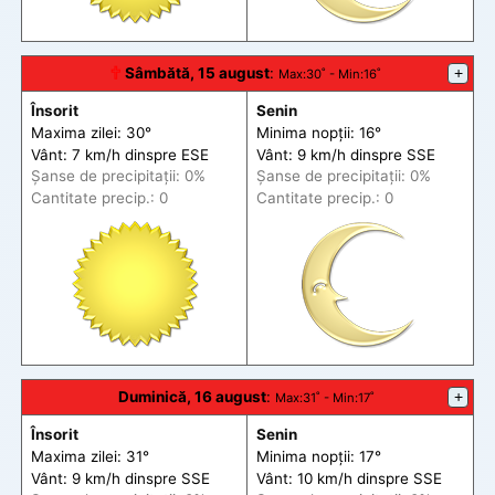
🕆
Sâmbătă, 15 august
:
+
Max
:30˚ -
Min
:16˚
Însorit
Senin
Maxima zilei: 30°
Minima nopții: 16°
Vânt: 7 km/h din
spre
ESE
Vânt: 9 km/h din
spre
SSE
Șanse de precip
itații
: 0%
Șanse de precip
itații
: 0%
Cantitate precip.: 0
Cantitate precip.: 0
Duminică, 16 august
:
+
Max
:31˚ -
Min
:17˚
Însorit
Senin
Maxima zilei: 31°
Minima nopții: 17°
Vânt: 9 km/h din
spre
SSE
Vânt: 10 km/h din
spre
SSE