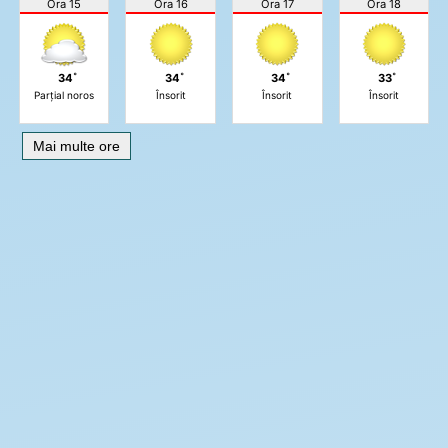
Ora 15
Ora 16
Ora 17
Ora 18
34˚
34˚
34˚
33˚
Parțial noros
Însorit
Însorit
Însorit
Mai multe ore