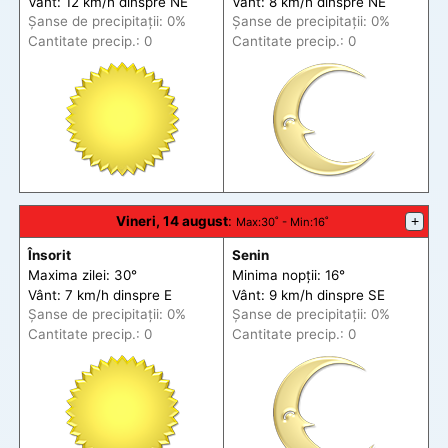
Vânt: 12 km/h din
spre
NE
Vânt: 8 km/h din
spre
NE
Șanse de precip
itații
: 0%
Șanse de precip
itații
: 0%
Cantitate precip.: 0
Cantitate precip.: 0
Vineri, 14 august
:
+
Max
:30˚ -
Min
:16˚
Însorit
Senin
Maxima zilei: 30°
Minima nopții: 16°
Vânt: 7 km/h din
spre
E
Vânt: 9 km/h din
spre
SE
Șanse de precip
itații
: 0%
Șanse de precip
itații
: 0%
Cantitate precip.: 0
Cantitate precip.: 0