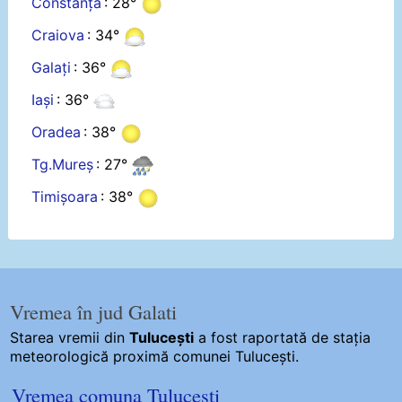
Constanța
: 28°
Craiova
: 34°
Galați
: 36°
Iași
: 36°
Oradea
: 38°
Tg.Mureș
: 27°
Timișoara
: 38°
Vremea în jud Galati
Starea vremii din
Tulucești
a fost raportată de stația
meteorologică proximă comunei Tulucești.
Vremea comuna Tulucești