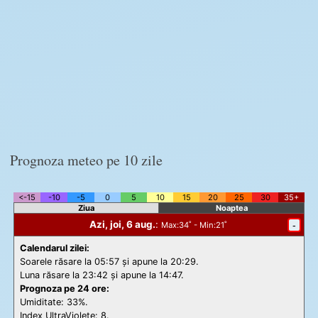
Prognoza meteo pe 10 zile
<-15
-10
-5
0
5
10
15
20
25
30
35+
Ziua
Noaptea
Azi, joi, 6 aug.
:
-
Max
:34˚ -
Min
:21˚
Calendarul zilei:
Soarele răsare la 05:57 și apune la 20:29.
Luna răsare la 23:42 și apune la 14:47.
Prognoza pe 24 ore:
Umiditate: 33%.
Index UltraViolete:
8.