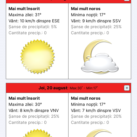
Mai mult însorit
Mai mult noros
Maxima zilei: 31°
Minima nopții: 17°
Vânt: 10 km/h din
spre
ESE
Vânt: 9 km/h din
spre
SSV
Șanse de precip
itații
: 5%
Șanse de precip
itații
: 25%
Cantitate precip.: 0
Cantitate precip.: 0
Joi, 20 august
:
+
Max
:30˚ -
Min
:17˚
Mai mult însorit
Mai mult noros
Maxima zilei: 30°
Minima nopții: 17°
Vânt: 8 km/h din
spre
VNV
Vânt: 7 km/h din
spre
VSV
Șanse de precip
itații
: 25%
Șanse de precip
itații
: 20%
Cantitate precip.: 0
Cantitate precip.: 0