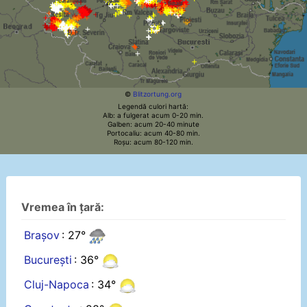
©
Blitzortung.org
Legendă culori hartă:
Alb: a fulgerat acum 0-20 min.
Galben: acum 20-40 minute
Portocaliu: acum 40-80 min.
Roșu: acum 80-120 min.
Vremea în țară:
Brașov
: 27°
București
: 36°
Cluj-Napoca
: 34°