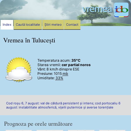
Index
Caută localitate
Știri meteo
Contact
Vremea în Tulucești
Temperatura acum:
35°C
Starea vremii:
cer partial noros
Vânt:
8 km/h
dinspre ESE
Presiune: 1015
mb
Umiditate:
33%
Cod roșu 6, 7 august: val de căldură persistent și intens; cod portocaliu 6
august: instabilitate atmosferică, vijelii puternice și averse torențiale
Prognoza pe orele următoare