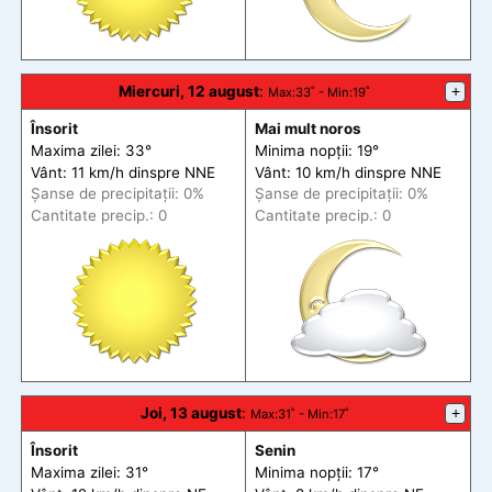
Miercuri, 12 august
:
+
Max
:33˚ -
Min
:19˚
Însorit
Mai mult noros
Maxima zilei: 33°
Minima nopții: 19°
Vânt: 11 km/h din
spre
NNE
Vânt: 10 km/h din
spre
NNE
Șanse de precip
itații
: 0%
Șanse de precip
itații
: 0%
Cantitate precip.: 0
Cantitate precip.: 0
Joi, 13 august
:
+
Max
:31˚ -
Min
:17˚
Însorit
Senin
Maxima zilei: 31°
Minima nopții: 17°