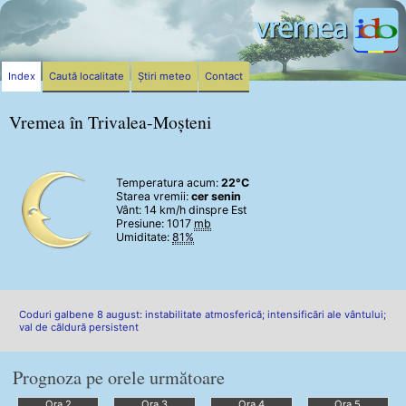
Index
Caută localitate
Știri meteo
Contact
Vremea în Trivalea-Moșteni
Temperatura acum:
22°C
Starea vremii:
cer senin
Vânt:
14 km/h
dinspre Est
Presiune: 1017
mb
Umiditate:
81%
Coduri galbene 8 august: instabilitate atmosferică; intensificări ale vântului;
val de căldură persistent
Prognoza pe orele următoare
Ora 2
Ora 3
Ora 4
Ora 5