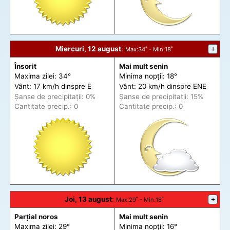
Miercuri, 12 august
:
+
Max
:34˚ -
Min
:18˚
Însorit
Mai mult senin
Maxima zilei: 34°
Minima nopții: 18°
Vânt: 17 km/h din
spre
E
Vânt: 20 km/h din
spre
ENE
Șanse de precip
itații
: 0%
Șanse de precip
itații
: 15%
Cantitate precip.: 0
Cantitate precip.: 0
Joi, 13 august
:
+
Max
:29˚ -
Min
:16˚
Parțial noros
Mai mult senin
Maxima zilei: 29°
Minima nopții: 16°