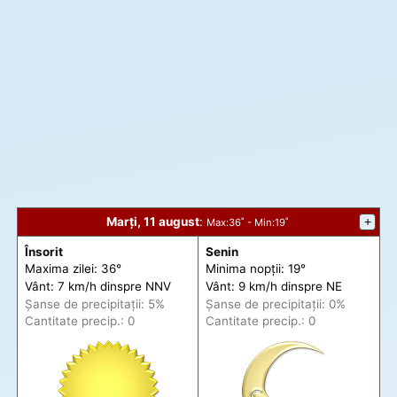
Marți, 11 august
:
+
Max
:36˚ -
Min
:19˚
Însorit
Senin
Maxima zilei: 36°
Minima nopții: 19°
Vânt: 7 km/h din
spre
NNV
Vânt: 9 km/h din
spre
NE
Șanse de precip
itații
: 5%
Șanse de precip
itații
: 0%
Cantitate precip.: 0
Cantitate precip.: 0