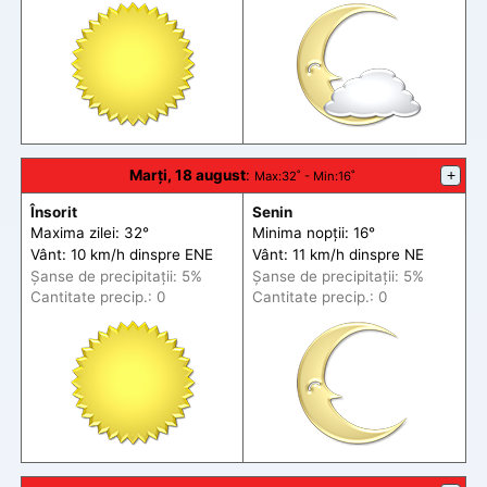
Marți, 18 august
:
+
Max
:32˚ -
Min
:16˚
Însorit
Senin
Maxima zilei: 32°
Minima nopții: 16°
Vânt: 10 km/h din
spre
ENE
Vânt: 11 km/h din
spre
NE
Șanse de precip
itații
: 5%
Șanse de precip
itații
: 5%
Cantitate precip.: 0
Cantitate precip.: 0