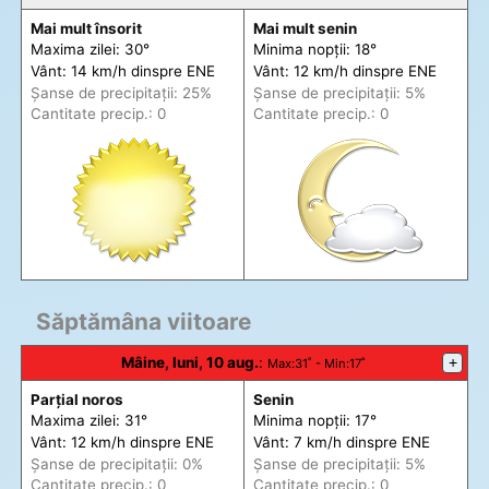
Mai mult însorit
Mai mult senin
Maxima zilei: 30°
Minima nopții: 18°
Vânt: 14 km/h din
spre
ENE
Vânt: 12 km/h din
spre
ENE
Șanse de precip
itații
: 25%
Șanse de precip
itații
: 5%
Cantitate precip.: 0
Cantitate precip.: 0
Săptămâna viitoare
Mâine, luni, 10 aug.
:
+
Max
:31˚ -
Min
:17˚
Parțial noros
Senin
Maxima zilei: 31°
Minima nopții: 17°
Vânt: 12 km/h din
spre
ENE
Vânt: 7 km/h din
spre
ENE
Șanse de precip
itații
: 0%
Șanse de precip
itații
: 5%
Cantitate precip.: 0
Cantitate precip.: 0