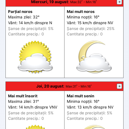
Miercuri, 19 august
:
+
Max
:32˚ -
Min
:16˚
Parțial noros
Mai mult noros
Maxima zilei: 32°
Minima nopții: 16°
Vânt: 14 km/h din
spre
N
Vânt: 15 km/h din
spre
NV
Șanse de precip
itații
: 5%
Șanse de precip
itații
: 25%
Cantitate precip.: 0
Cantitate precip.: 0
Joi, 20 august
:
+
Max
:31˚ -
Min
:16˚
Mai mult însorit
Mai mult senin
Maxima zilei: 31°
Minima nopții: 16°
Vânt: 14 km/h din
spre
VNV
Vânt: 13 km/h din
spre
NV
Șanse de precip
itații
: 5%
Șanse de precip
itații
: 5%
Cantitate precip.: 0
Cantitate precip.: 0