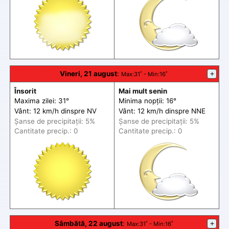
Vineri, 21 august
:
+
Max
:31˚ -
Min
:16˚
Însorit
Mai mult senin
Maxima zilei: 31°
Minima nopții: 16°
Vânt: 12 km/h din
spre
NV
Vânt: 12 km/h din
spre
NNE
Șanse de precip
itații
: 5%
Șanse de precip
itații
: 5%
Cantitate precip.: 0
Cantitate precip.: 0
Sâmbătă, 22 august
:
+
Max
:31˚ -
Min
:16˚