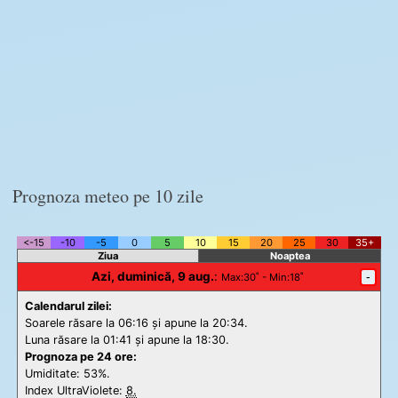
Prognoza meteo pe 10 zile
<-15
-10
-5
0
5
10
15
20
25
30
35+
Ziua
Noaptea
Azi, duminică, 9 aug.
:
-
Max
:30˚ -
Min
:18˚
Calendarul zilei:
Soarele răsare la 06:16 și apune la 20:34.
Luna răsare la 01:41 și apune la 18:30.
Prognoza pe 24 ore:
Umiditate: 53%.
Index UltraViolete:
8.