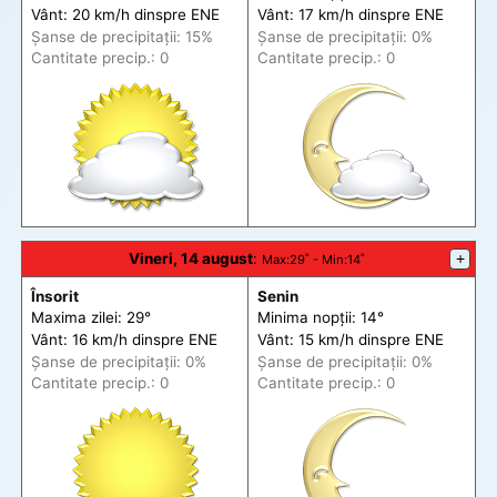
Vânt: 20 km/h din
spre
ENE
Vânt: 17 km/h din
spre
ENE
Șanse de precip
itații
: 15%
Șanse de precip
itații
: 0%
Cantitate precip.: 0
Cantitate precip.: 0
Vineri, 14 august
:
+
Max
:29˚ -
Min
:14˚
Însorit
Senin
Maxima zilei: 29°
Minima nopții: 14°
Vânt: 16 km/h din
spre
ENE
Vânt: 15 km/h din
spre
ENE
Șanse de precip
itații
: 0%
Șanse de precip
itații
: 0%
Cantitate precip.: 0
Cantitate precip.: 0