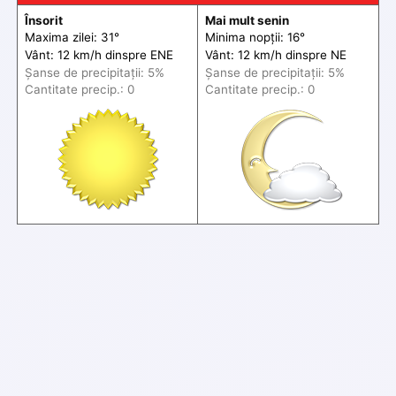
Însorit
Mai mult senin
Maxima zilei: 31°
Minima nopții: 16°
Vânt: 12 km/h din
spre
ENE
Vânt: 12 km/h din
spre
NE
Șanse de precip
itații
: 5%
Șanse de precip
itații
: 5%
Cantitate precip.: 0
Cantitate precip.: 0