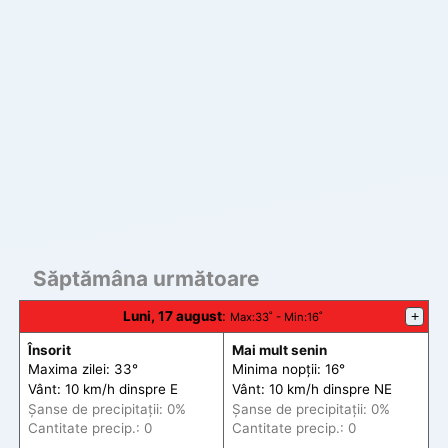
Săptămâna următoare
Luni, 17 august
:
+
Max
:33˚ -
Min
:16˚
Însorit
Mai mult senin
Maxima zilei: 33°
Minima nopții: 16°
Vânt: 10 km/h din
spre
E
Vânt: 10 km/h din
spre
NE
Șanse de precip
itații
: 0%
Șanse de precip
itații
: 0%
Cantitate precip.: 0
Cantitate precip.: 0