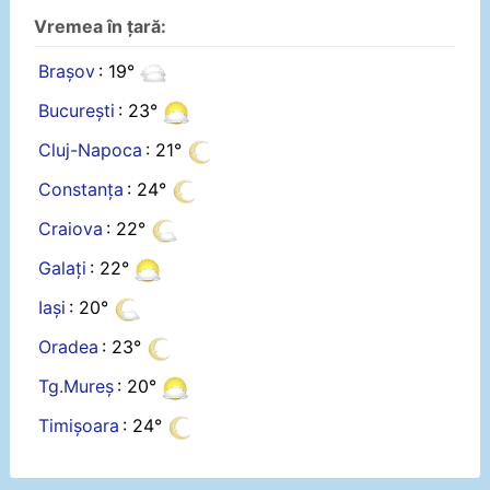
Vremea în țară:
Brașov
: 19°
București
: 23°
Cluj-Napoca
: 21°
Constanța
: 24°
Craiova
: 22°
Galați
: 22°
Iași
: 20°
Oradea
: 23°
Tg.Mureș
: 20°
Timișoara
: 24°