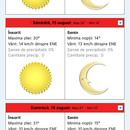
🕆
Sâmbătă, 15 august
:
+
Max
:30˚ -
Min
:14˚
Însorit
Senin
Maxima zilei: 30°
Minima nopții: 14°
Vânt: 14 km/h din
spre
ENE
Vânt: 13 km/h din
spre
ENE
Șanse de precip
itații
: 0%
Șanse de precip
itații
: 0%
Cantitate precip.: 0
Cantitate precip.: 0
Duminică, 16 august
:
+
Max
:31˚ -
Min
:15˚
Însorit
Senin
Maxima zilei: 31°
Minima nopții: 15°
Vânt: 10 km/h din
spre
ENE
Vânt: 10 km/h din
spre
ENE