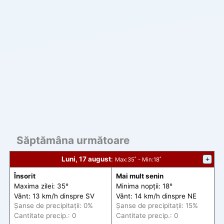
Săptămâna următoare
Luni, 17 august
:
+
Max
:35˚ -
Min
:18˚
Însorit
Mai mult senin
Maxima zilei: 35°
Minima nopții: 18°
Vânt: 13 km/h din
spre
SV
Vânt: 14 km/h din
spre
NE
Șanse de precip
itații
: 0%
Șanse de precip
itații
: 15%
Cantitate precip.: 0
Cantitate precip.: 0