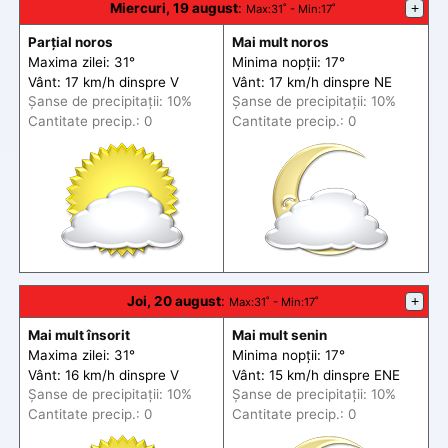
Miercuri, 19 august
:
+
Max
:31˚ -
Min
:17˚
Parțial noros
Mai mult noros
Maxima zilei: 31°
Minima nopții: 17°
Vânt: 17 km/h din
spre
V
Vânt: 17 km/h din
spre
NE
Șanse de precip
itații
: 10%
Șanse de precip
itații
: 10%
Cantitate precip.: 0
Cantitate precip.: 0
Joi, 20 august
:
+
Max
:31˚ -
Min
:17˚
Mai mult însorit
Mai mult senin
Maxima zilei: 31°
Minima nopții: 17°
Vânt: 16 km/h din
spre
V
Vânt: 15 km/h din
spre
ENE
Șanse de precip
itații
: 10%
Șanse de precip
itații
: 10%
Cantitate precip.: 0
Cantitate precip.: 0