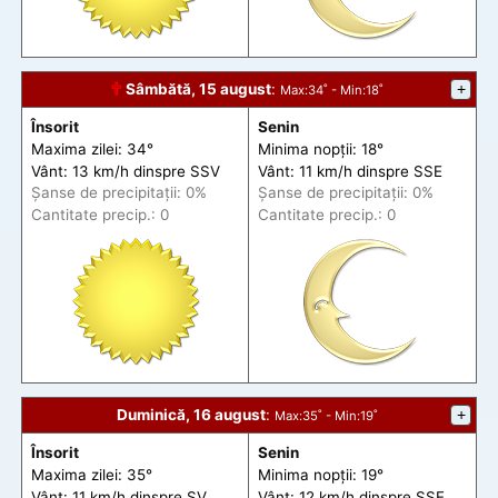
🕆
Sâmbătă, 15 august
:
+
Max
:34˚ -
Min
:18˚
Însorit
Senin
Maxima zilei: 34°
Minima nopții: 18°
Vânt: 13 km/h din
spre
SSV
Vânt: 11 km/h din
spre
SSE
Șanse de precip
itații
: 0%
Șanse de precip
itații
: 0%
Cantitate precip.: 0
Cantitate precip.: 0
Duminică, 16 august
:
+
Max
:35˚ -
Min
:19˚
Însorit
Senin
Maxima zilei: 35°
Minima nopții: 19°
Vânt: 11 km/h din
spre
SV
Vânt: 12 km/h din
spre
SSE