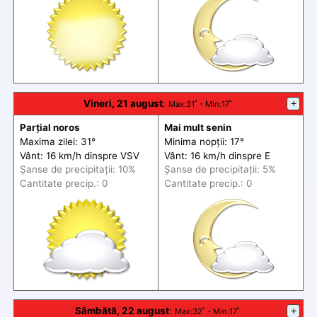
Vineri, 21 august
:
+
Max
:31˚ -
Min
:17˚
Parțial noros
Mai mult senin
Maxima zilei: 31°
Minima nopții: 17°
Vânt: 16 km/h din
spre
VSV
Vânt: 16 km/h din
spre
E
Șanse de precip
itații
: 10%
Șanse de precip
itații
: 5%
Cantitate precip.: 0
Cantitate precip.: 0
Sâmbătă, 22 august
:
+
Max
:32˚ -
Min
:17˚