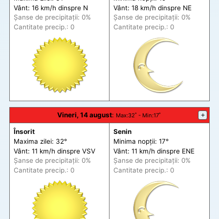
Vânt: 16 km/h din
spre
N
Vânt: 18 km/h din
spre
NE
Șanse de precip
itații
: 0%
Șanse de precip
itații
: 0%
Cantitate precip.: 0
Cantitate precip.: 0
Vineri, 14 august
:
+
Max
:32˚ -
Min
:17˚
Însorit
Senin
Maxima zilei: 32°
Minima nopții: 17°
Vânt: 11 km/h din
spre
VSV
Vânt: 11 km/h din
spre
ENE
Șanse de precip
itații
: 0%
Șanse de precip
itații
: 0%
Cantitate precip.: 0
Cantitate precip.: 0