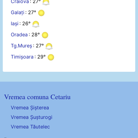
Craiova
: 27°
Galați
: 27°
Iași
: 26°
Oradea
: 28°
Tg.Mureș
: 27°
Timișoara
: 29°
Vremea comuna Cetariu
Vremea Șișterea
Vremea Șușturogi
Vremea Tăutelec