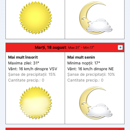
Marți, 18 august
:
+
Max
:31˚ -
Min
:17˚
Mai mult însorit
Mai mult senin
Maxima zilei: 31°
Minima nopții: 17°
Vânt: 16 km/h din
spre
VSV
Vânt: 16 km/h din
spre
NE
Șanse de precip
itații
: 15%
Șanse de precip
itații
: 10%
Cantitate precip.: 0
Cantitate precip.: 0