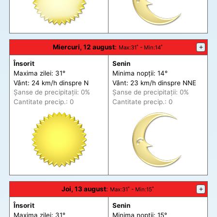
Miercuri, 12 august
:
+
Max
:31˚ -
Min
:14˚
Însorit
Senin
Maxima zilei: 31°
Minima nopții: 14°
Vânt: 24 km/h din
spre
N
Vânt: 23 km/h din
spre
NNE
Șanse de precip
itații
: 0%
Șanse de precip
itații
: 0%
Cantitate precip.: 0
Cantitate precip.: 0
Joi, 13 august
:
+
Max
:31˚ -
Min
:15˚
Însorit
Senin
Maxima zilei: 31°
Minima nopții: 15°