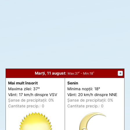
Marți, 11 august
:
+
Max
:37˚ -
Min
:18˚
Mai mult însorit
Senin
Maxima zilei: 37°
Minima nopții: 18°
Vânt: 17 km/h din
spre
VSV
Vânt: 20 km/h din
spre
NNE
Șanse de precip
itații
: 0%
Șanse de precip
itații
: 0%
Cantitate precip.: 0
Cantitate precip.: 0