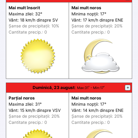
Mai mult însorit
Mai mult noros
Maxima zilei: 32°
Minima nopții: 17°
Vânt: 18 km/h din
spre
SV
Vânt: 17 km/h din
spre
ENE
Șanse de precip
itații
: 10%
Șanse de precip
itații
: 20%
Cantitate precip.: 0
Cantitate precip.: 0
Duminică, 23 august
:
+
Max
:31˚ -
Min
:17˚
Parțial noros
Mai mult noros
Maxima zilei: 31°
Minima nopții: 17°
Vânt: 15 km/h din
spre
VSV
Vânt: 14 km/h din
spre
ENE
Șanse de precip
itații
: 20%
Șanse de precip
itații
: 20%
Cantitate precip.: 0
Cantitate precip.: 0