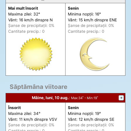
Mai mult însorit
Senin
Maxima zilei: 32°
Minima nopții: 16°
Vânt: 16 km/h din
spre
N
Vânt: 15 km/h din
spre
ENE
Șanse de precip
itații
: 0%
Șanse de precip
itații
: 0%
Cantitate precip.: 0
Cantitate precip.: 0
Săptămâna viitoare
Mâine, luni, 10 aug.
:
+
Max
:34˚ -
Min
:19˚
Însorit
Senin
Maxima zilei: 34°
Minima nopții: 19°
Vânt: 11 km/h din
spre
VSV
Vânt: 12 km/h din
spre
SE
Șanse de precip
itații
: 0%
Șanse de precip
itații
: 0%
Cantitate precip.: 0
Cantitate precip.: 0