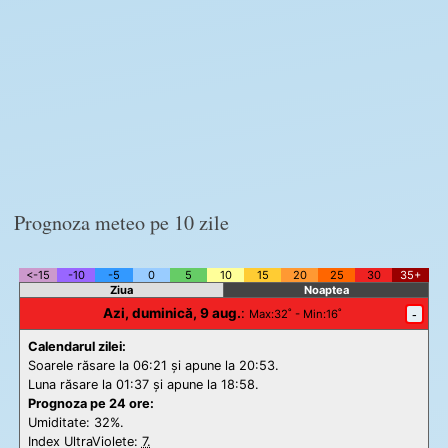
Prognoza meteo pe 10 zile
<-15
-10
-5
0
5
10
15
20
25
30
35+
Ziua
Noaptea
Azi, duminică, 9 aug.
:
-
Max
:32˚ -
Min
:16˚
Calendarul zilei:
Soarele răsare la 06:21 și apune la 20:53.
Luna răsare la 01:37 și apune la 18:58.
Prognoza pe 24 ore:
Umiditate: 32%.
Index UltraViolete:
7.