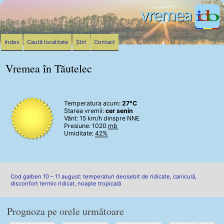
Index
Caută localitate
Știri
Contact
Vremea în Tăutelec
Temperatura acum:
27°C
Starea vremii:
cer senin
Vânt:
15 km/h
dinspre NNE
Presiune: 1020
mb
Umiditate:
42%
Cod galben 10 – 11 august: temperaturi deosebit de ridicate, caniculă,
disconfort termic ridicat, noapte tropicală
Prognoza pe orele următoare