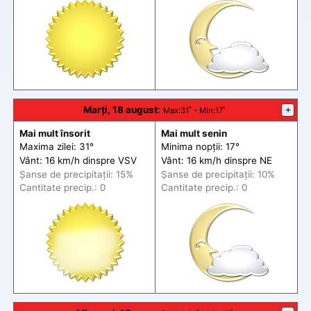
Marți, 18 august
:
+
Max
:31˚ -
Min
:17˚
Mai mult însorit
Mai mult senin
Maxima zilei: 31°
Minima nopții: 17°
Vânt: 16 km/h din
spre
VSV
Vânt: 16 km/h din
spre
NE
Șanse de precip
itații
: 15%
Șanse de precip
itații
: 10%
Cantitate precip.: 0
Cantitate precip.: 0