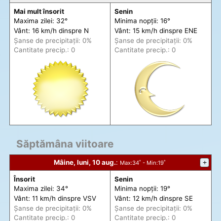
Mai mult însorit
Senin
Maxima zilei: 32°
Minima nopții: 16°
Vânt: 16 km/h din
spre
N
Vânt: 15 km/h din
spre
ENE
Șanse de precip
itații
: 0%
Șanse de precip
itații
: 0%
Cantitate precip.: 0
Cantitate precip.: 0
Săptămâna viitoare
Mâine, luni, 10 aug.
:
+
Max
:34˚ -
Min
:19˚
Însorit
Senin
Maxima zilei: 34°
Minima nopții: 19°
Vânt: 11 km/h din
spre
VSV
Vânt: 12 km/h din
spre
SE
Șanse de precip
itații
: 0%
Șanse de precip
itații
: 0%
Cantitate precip.: 0
Cantitate precip.: 0