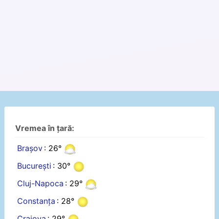
Vremea în țară:
Brașov
: 26°
București
: 30°
Cluj-Napoca
: 29°
Constanța
: 28°
Craiova
: 29°