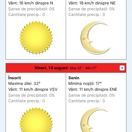
Vânt: 16 km/h din
spre
N
Vânt: 18 km/h din
spre
NE
Șanse de precip
itații
: 0%
Șanse de precip
itații
: 0%
Cantitate precip.: 0
Cantitate precip.: 0
Vineri, 14 august
:
+
Max
:32˚ -
Min
:17˚
Însorit
Senin
Maxima zilei: 32°
Minima nopții: 17°
Vânt: 11 km/h din
spre
VSV
Vânt: 11 km/h din
spre
ENE
Șanse de precip
itații
: 0%
Șanse de precip
itații
: 0%
Cantitate precip.: 0
Cantitate precip.: 0