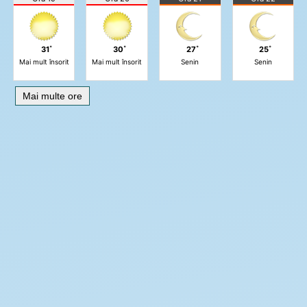
31˚
30˚
27˚
25˚
Mai mult însorit
Mai mult însorit
Senin
Senin
Mai multe ore