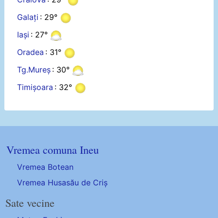
Galați
: 29°
Iași
: 27°
Oradea
: 31°
Tg.Mureș
: 30°
Timișoara
: 32°
Vremea comuna Ineu
Vremea Botean
Vremea Husasău de Criș
Sate vecine