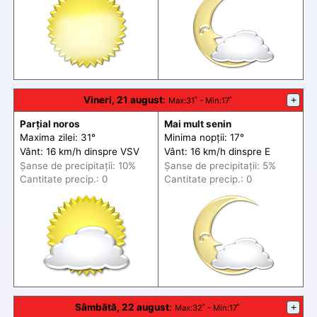
Vineri, 21 august
:
+
Max
:31˚ -
Min
:17˚
Parțial noros
Mai mult senin
Maxima zilei: 31°
Minima nopții: 17°
Vânt: 16 km/h din
spre
VSV
Vânt: 16 km/h din
spre
E
Șanse de precip
itații
: 10%
Șanse de precip
itații
: 5%
Cantitate precip.: 0
Cantitate precip.: 0
Sâmbătă, 22 august
:
+
Max
:32˚ -
Min
:17˚