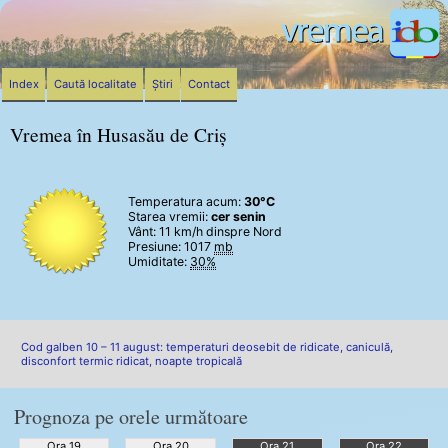
Index
Caută localitate
Știri
Contact
Vremea în Husasău de Criș
Temperatura acum:
30°C
Starea vremii:
cer senin
Vânt:
11 km/h
dinspre Nord
Presiune: 1017
mb
Umiditate:
30%
Cod galben 10 – 11 august: temperaturi deosebit de ridicate, caniculă,
disconfort termic ridicat, noapte tropicală
Prognoza pe orele următoare
Ora 19
Ora 20
Ora 21
Ora 22