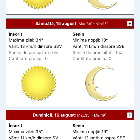
🕆
Sâmbătă, 15 august
:
+
Max
:34˚ -
Min
:18˚
Însorit
Senin
Maxima zilei: 34°
Minima nopții: 18°
Vânt: 13 km/h din
spre
SSV
Vânt: 11 km/h din
spre
SSE
Șanse de precip
itații
: 0%
Șanse de precip
itații
: 0%
Cantitate precip.: 0
Cantitate precip.: 0
Duminică, 16 august
:
+
Max
:35˚ -
Min
:19˚
Însorit
Senin
Maxima zilei: 35°
Minima nopții: 19°
Vânt: 11 km/h din
spre
SV
Vânt: 12 km/h din
spre
SSE