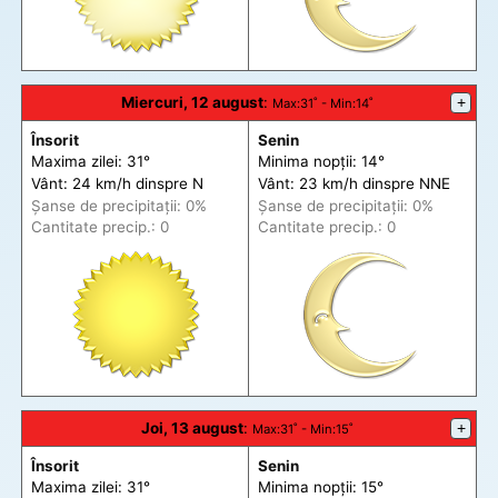
Miercuri, 12 august
:
+
Max
:31˚ -
Min
:14˚
Însorit
Senin
Maxima zilei: 31°
Minima nopții: 14°
Vânt: 24 km/h din
spre
N
Vânt: 23 km/h din
spre
NNE
Șanse de precip
itații
: 0%
Șanse de precip
itații
: 0%
Cantitate precip.: 0
Cantitate precip.: 0
Joi, 13 august
:
+
Max
:31˚ -
Min
:15˚
Însorit
Senin
Maxima zilei: 31°
Minima nopții: 15°