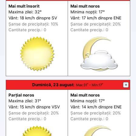
Mai mult însorit
Mai mult noros
Maxima zilei: 32°
Minima nopții: 17°
Vânt: 18 km/h din
spre
SV
Vânt: 17 km/h din
spre
ENE
Șanse de precip
itații
: 10%
Șanse de precip
itații
: 20%
Cantitate precip.: 0
Cantitate precip.: 0
Duminică, 23 august
:
+
Max
:31˚ -
Min
:17˚
Parțial noros
Mai mult noros
Maxima zilei: 31°
Minima nopții: 17°
Vânt: 15 km/h din
spre
VSV
Vânt: 14 km/h din
spre
ENE
Șanse de precip
itații
: 20%
Șanse de precip
itații
: 20%
Cantitate precip.: 0
Cantitate precip.: 0