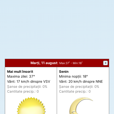
Marți, 11 august
:
+
Max
:37˚ -
Min
:18˚
Mai mult însorit
Senin
Maxima zilei: 37°
Minima nopții: 18°
Vânt: 17 km/h din
spre
VSV
Vânt: 20 km/h din
spre
NNE
Șanse de precip
itații
: 0%
Șanse de precip
itații
: 0%
Cantitate precip.: 0
Cantitate precip.: 0