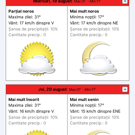
Miercuri, 19 august
:
+
Max
:31˚ -
Min
:17˚
Parțial noros
Mai mult noros
Maxima zilei: 31°
Minima nopții: 17°
Vânt: 17 km/h din
spre
V
Vânt: 17 km/h din
spre
NE
Șanse de precip
itații
: 10%
Șanse de precip
itații
: 10%
Cantitate precip.: 0
Cantitate precip.: 0
Joi, 20 august
:
+
Max
:31˚ -
Min
:17˚
Mai mult însorit
Mai mult senin
Maxima zilei: 31°
Minima nopții: 17°
Vânt: 16 km/h din
spre
V
Vânt: 15 km/h din
spre
ENE
Șanse de precip
itații
: 10%
Șanse de precip
itații
: 10%
Cantitate precip.: 0
Cantitate precip.: 0