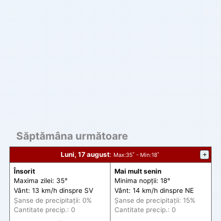
Săptămâna următoare
Luni, 17 august
:
+
Max
:35˚ -
Min
:18˚
Însorit
Mai mult senin
Maxima zilei: 35°
Minima nopții: 18°
Vânt: 13 km/h din
spre
SV
Vânt: 14 km/h din
spre
NE
Șanse de precip
itații
: 0%
Șanse de precip
itații
: 15%
Cantitate precip.: 0
Cantitate precip.: 0