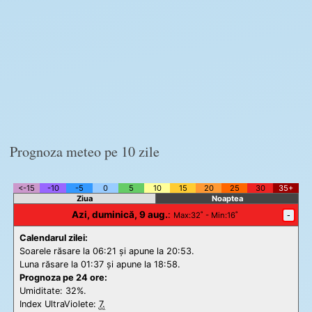
Prognoza meteo pe 10 zile
<-15
-10
-5
0
5
10
15
20
25
30
35+
Ziua
Noaptea
Azi, duminică, 9 aug.
:
-
Max
:32˚ -
Min
:16˚
Calendarul zilei:
Soarele răsare la 06:21 și apune la 20:53.
Luna răsare la 01:37 și apune la 18:58.
Prognoza pe 24 ore:
Umiditate: 32%.
Index UltraViolete:
7.