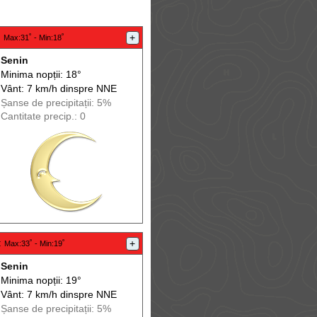
:
+
Max
:31˚ -
Min
:18˚
Senin
Minima nopții: 18°
Vânt: 7 km/h din
spre
NNE
Șanse de precip
itații
: 5%
Cantitate precip.: 0
:
+
Max
:33˚ -
Min
:19˚
Senin
Minima nopții: 19°
Vânt: 7 km/h din
spre
NNE
Șanse de precip
itații
: 5%