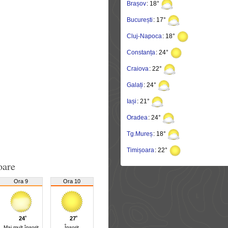
Brașov
: 18°
București
: 17°
Cluj-Napoca
: 18°
Constanța
: 24°
Craiova
: 22°
Galați
: 24°
Iași
: 21°
Oradea
: 24°
Tg.Mureș
: 18°
Timișoara
: 22°
oare
Ora 9
Ora 10
24˚
27˚
Mai mult însorit
Însorit