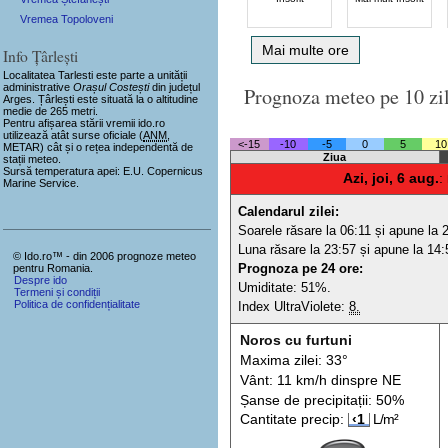
Vremea Topoloveni
Mai multe ore
Info Țârlești
Localitatea Tarlesti
este parte a unității
administrative
Orașul Costești
din județul
Prognoza meteo pe 10 zi
Arges. Țârlești este situată la o altitudine
medie de 265 metri.
Pentru afișarea stării vremii ido.ro
utilizează atât surse oficiale (
ANM
,
<-15
-10
-5
0
5
10
METAR) cât și o rețea independentă de
Ziua
stații meteo.
Sursă temperatura apei: E.U. Copernicus
Azi, joi, 6 aug.
:
Marine Service.
Calendarul zilei:
Soarele răsare la 06:11 și apune la 
Luna răsare la 23:57 și apune la 14:
© Ido.ro™ - din 2006 prognoze meteo
Prognoza pe 24 ore:
pentru Romania.
Despre ido
Umiditate: 51%.
Termeni și condiții
Politica de confidențialitate
Index UltraViolete:
8.
Noros cu furtuni
Maxima zilei: 33°
Vânt: 11 km/h din
spre
NE
Șanse de precip
itații
: 50%
Cantitate precip:
‹1
L/m²