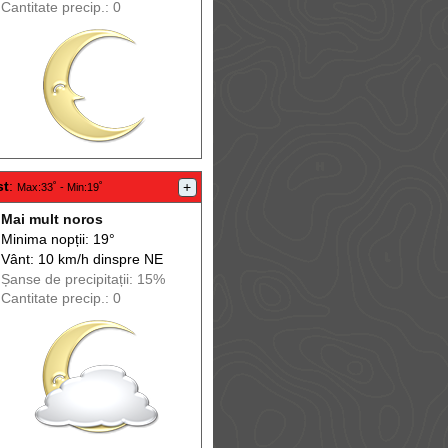
Cantitate precip.: 0
st
:
+
Max
:33˚ -
Min
:19˚
Mai mult noros
Minima nopții: 19°
Vânt: 10 km/h din
spre
NE
Șanse de precip
itații
: 15%
Cantitate precip.: 0