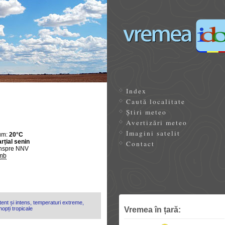
Index
Caută localitate
Știri meteo
Avertizări meteo
Imagini satelit
um:
20°C
rțial senin
Contact
nspre NNV
mb
ent și intens, temperaturi extreme,
Vremea în țară:
opți tropicale