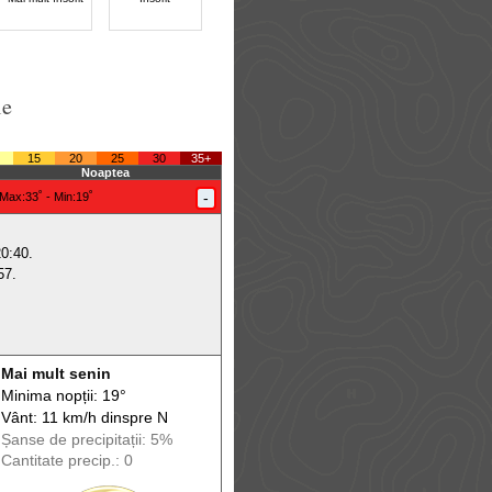
le
15
20
25
30
35+
Noaptea
-
Max
:33˚ -
Min
:19˚
20:40.
57.
Mai mult senin
Minima nopții: 19°
Vânt: 11 km/h din
spre
N
Șanse de precip
itații
: 5%
Cantitate precip.: 0