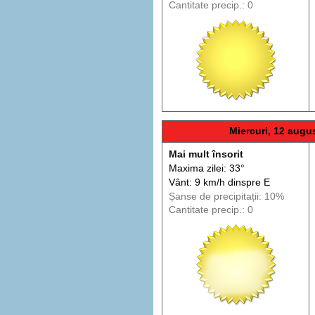
Cantitate precip.: 0
Miercuri, 12 augu
Mai mult însorit
Maxima zilei: 33°
Vânt: 9 km/h din
spre
E
Șanse de precip
itații
: 10%
Cantitate precip.: 0