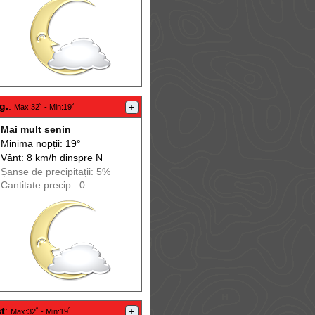
g.
:
+
Max
:32˚ -
Min
:19˚
Mai mult senin
Minima nopții: 19°
Vânt: 8 km/h din
spre
N
Șanse de precip
itații
: 5%
Cantitate precip.: 0
t
:
+
Max
:32˚ -
Min
:19˚