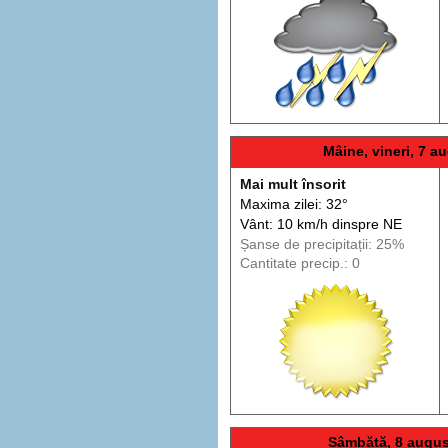
Mâine, vineri, 7 au
Mai mult însorit
Maxima zilei: 32°
Vânt: 10 km/h din
spre
NE
Șanse de precip
itații
: 25%
Cantitate precip.: 0
Sâmbătă, 8 augus