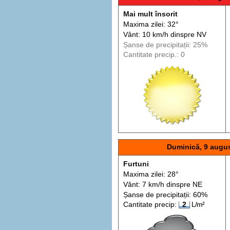
Mai mult însorit
Maxima zilei: 32°
Vânt: 10 km/h din
spre
NV
Șanse de precip
itații
: 25%
Cantitate precip.: 0
Duminică, 9 augu
Furtuni
Maxima zilei: 28°
Vânt: 7 km/h din
spre
NE
Șanse de precip
itații
: 60%
Cantitate precip:
2
L/m²