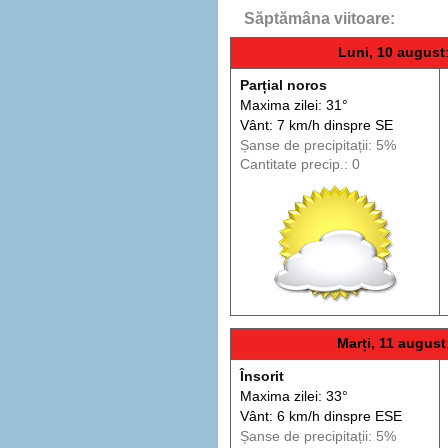
Săptămâna viitoare:
Luni, 10 august
Parțial noros
Maxima zilei: 31°
Vânt: 7 km/h din
spre
SE
Șanse de precip
itații
: 5%
Cantitate precip.: 0
Marți, 11 august
Însorit
Maxima zilei: 33°
Vânt: 6 km/h din
spre
ESE
Șanse de precip
itații
: 5%