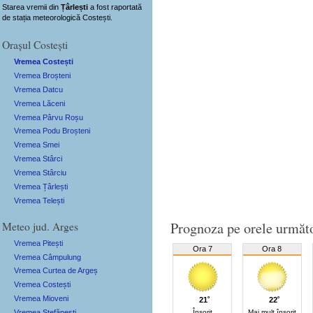
Starea vremii din
Țârlești
a fost raportată
de stația meteorologică Costești.
Orașul Costești
Vremea Costești
Vremea Broșteni
Vremea Datcu
Vremea Lăceni
Vremea Pârvu Roșu
Vremea Podu Broșteni
Vremea Smei
Vremea Stârci
Vremea Stârciu
Vremea Țârlești
Vremea Telești
Meteo jud. Arges
Prognoza pe orele următ
Vremea Pitești
Ora 7
Ora 8
Vremea Câmpulung
Vremea Curtea de Argeș
Vremea Costești
Vremea Mioveni
21˚
22˚
Vremea Ștefănești
Însorit
Mai mult însorit