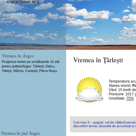
Acum in Țârlești:
20˚C
Vremea în Arges
Vremea în Țârlești
Prognoza meteo pe următoarele 10 zile
pentru județul Arges: Țârlești, Datcu,
Telești, Stârciu, Costești, Pârvu Roșu.
Temperatura ac
Starea vremii:
Pa
Vânt:
15 km/h
di
Presiune: 1017
Umiditate:
75%
Cod roșu 5 – august: val de căldură persist
disconfort termic deosebit de accentuat și n
Vremea în jud Arges