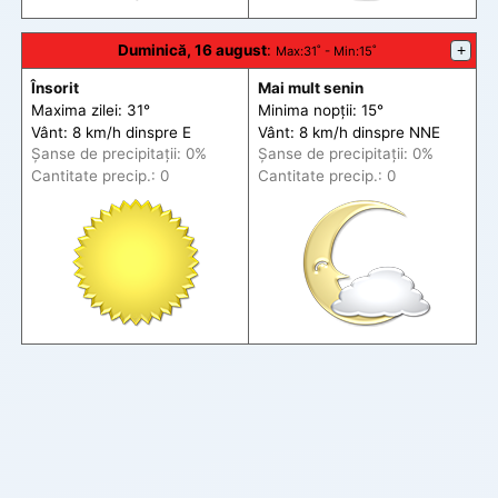
Duminică, 16 august
:
+
Max
:31˚ -
Min
:15˚
Însorit
Mai mult senin
Maxima zilei: 31°
Minima nopții: 15°
Vânt: 8 km/h din
spre
E
Vânt: 8 km/h din
spre
NNE
Șanse de precip
itații
: 0%
Șanse de precip
itații
: 0%
Cantitate precip.: 0
Cantitate precip.: 0