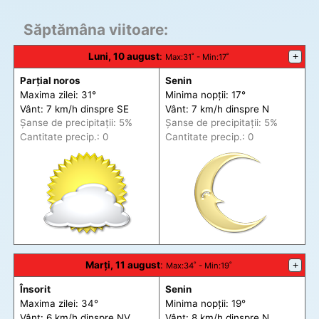
Săptămâna viitoare:
Luni, 10 august
:
+
Max
:31˚ -
Min
:17˚
Parțial noros
Senin
Maxima zilei: 31°
Minima nopții: 17°
Vânt: 7 km/h din
spre
SE
Vânt: 7 km/h din
spre
N
Șanse de precip
itații
: 5%
Șanse de precip
itații
: 5%
Cantitate precip.: 0
Cantitate precip.: 0
Marți, 11 august
:
+
Max
:34˚ -
Min
:19˚
Însorit
Senin
Maxima zilei: 34°
Minima nopții: 19°
Vânt: 6 km/h din
spre
NV
Vânt: 8 km/h din
spre
N