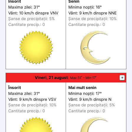
Însorit
Senin
Maxima zilei: 31°
Minima nopții: 16°
Vânt: 10 km/h din
spre
VNV
Vânt: 9 km/h din
spre
NNE
Șanse de precip
itații
: 5%
Șanse de precip
itații
: 10%
Cantitate precip.: 0
Cantitate precip.: 0
Vineri, 21 august
:
+
Max
:31˚ -
Min
:17˚
Însorit
Mai mult senin
Maxima zilei: 31°
Minima nopții: 17°
Vânt: 9 km/h din
spre
VSV
Vânt: 9 km/h din
spre
N
Șanse de precip
itații
: 10%
Șanse de precip
itații
: 5%
Cantitate precip.: 0
Cantitate precip.: 0