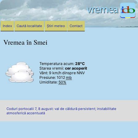
Index
Caută localitate
Știri meteo
Contact
Vremea în Smei
Temperatura acum:
28°C
Starea vremii:
cer acoperit
Vânt:
9 km/h
dinspre NNV
Presiune: 1012
mb
Umiditate:
50%
Coduri portocalii 7, 8 august: val de căldură persistent; instabilitate
atmosferică accentuată