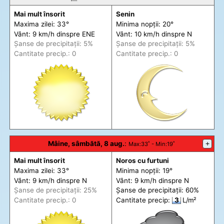
Mai mult însorit
Senin
Maxima zilei: 33°
Minima nopții: 20°
Vânt: 9 km/h din
spre
ENE
Vânt: 10 km/h din
spre
N
Șanse de precip
itații
: 5%
Șanse de precip
itații
: 5%
Cantitate precip.: 0
Cantitate precip.: 0
Mâine, sâmbătă, 8 aug.
:
+
Max
:33˚ -
Min
:19˚
Mai mult însorit
Noros cu furtuni
Maxima zilei: 33°
Minima nopții: 19°
Vânt: 9 km/h din
spre
N
Vânt: 9 km/h din
spre
N
Șanse de precip
itații
: 25%
Șanse de precip
itații
: 60%
Cantitate precip.: 0
Cantitate precip:
3
L/m²