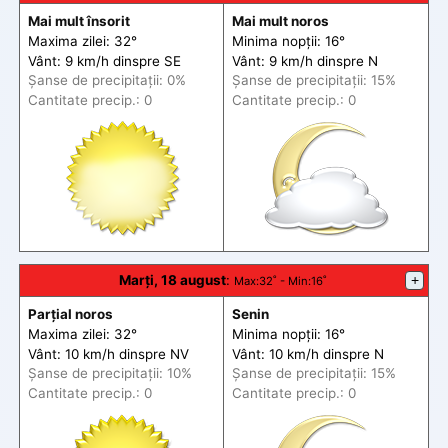
Mai mult însorit
Mai mult noros
Maxima zilei: 32°
Minima nopții: 16°
Vânt: 9 km/h din
spre
SE
Vânt: 9 km/h din
spre
N
Șanse de precip
itații
: 0%
Șanse de precip
itații
: 15%
Cantitate precip.: 0
Cantitate precip.: 0
Marți, 18 august
:
+
Max
:32˚ -
Min
:16˚
Parțial noros
Senin
Maxima zilei: 32°
Minima nopții: 16°
Vânt: 10 km/h din
spre
NV
Vânt: 10 km/h din
spre
N
Șanse de precip
itații
: 10%
Șanse de precip
itații
: 15%
Cantitate precip.: 0
Cantitate precip.: 0