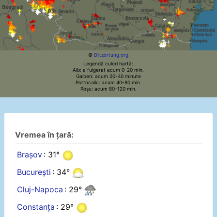
©
Blitzortung.org
Legendă culori hartă:
Alb: a fulgerat acum 0-20 min.
Galben: acum 20-40 minute
Portocaliu: acum 40-80 min.
Roșu: acum 80-120 min.
Vremea în țară:
Brașov
: 31°
București
: 34°
Cluj-Napoca
: 29°
Constanța
: 29°