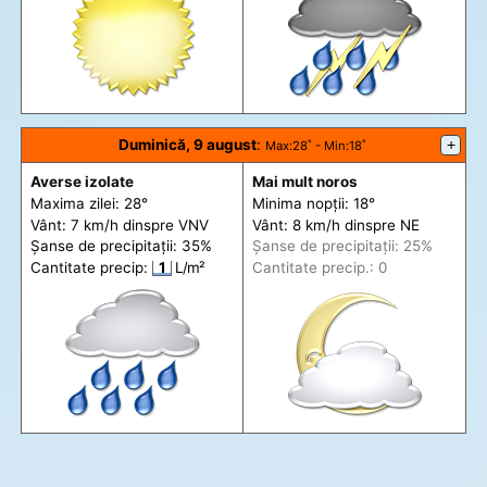
Duminică, 9 august
:
+
Max
:28˚ -
Min
:18˚
Averse izolate
Mai mult noros
Maxima zilei: 28°
Minima nopții: 18°
Vânt: 7 km/h din
spre
VNV
Vânt: 8 km/h din
spre
NE
Șanse de precip
itații
: 35%
Șanse de precip
itații
: 25%
Cantitate precip:
1
L/m²
Cantitate precip.: 0