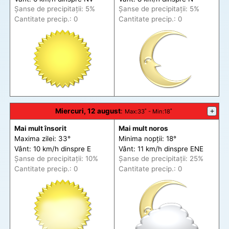
Șanse de precip
itații
: 5%
Șanse de precip
itații
: 5%
Cantitate precip.: 0
Cantitate precip.: 0
Miercuri, 12 august
:
+
Max
:33˚ -
Min
:18˚
Mai mult însorit
Mai mult noros
Maxima zilei: 33°
Minima nopții: 18°
Vânt: 10 km/h din
spre
E
Vânt: 11 km/h din
spre
ENE
Șanse de precip
itații
: 10%
Șanse de precip
itații
: 25%
Cantitate precip.: 0
Cantitate precip.: 0