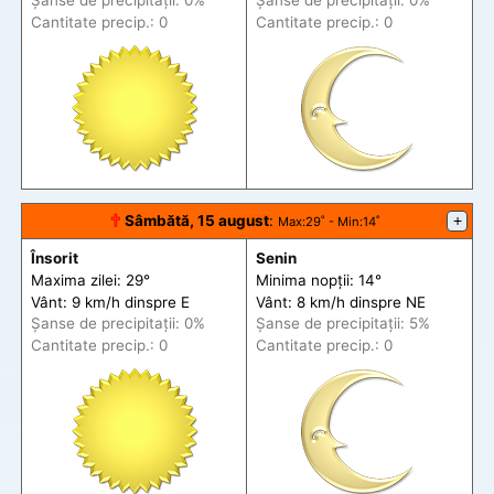
Șanse de precip
itații
: 0%
Șanse de precip
itații
: 0%
Cantitate precip.: 0
Cantitate precip.: 0
🕆
Sâmbătă, 15 august
:
+
Max
:29˚ -
Min
:14˚
Însorit
Senin
Maxima zilei: 29°
Minima nopții: 14°
Vânt: 9 km/h din
spre
E
Vânt: 8 km/h din
spre
NE
Șanse de precip
itații
: 0%
Șanse de precip
itații
: 5%
Cantitate precip.: 0
Cantitate precip.: 0