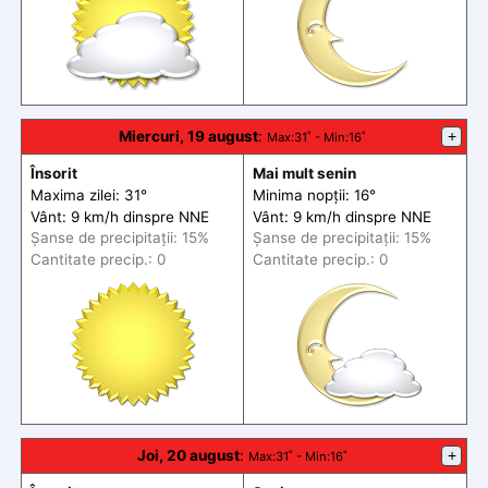
Miercuri, 19 august
:
+
Max
:31˚ -
Min
:16˚
Însorit
Mai mult senin
Maxima zilei: 31°
Minima nopții: 16°
Vânt: 9 km/h din
spre
NNE
Vânt: 9 km/h din
spre
NNE
Șanse de precip
itații
: 15%
Șanse de precip
itații
: 15%
Cantitate precip.: 0
Cantitate precip.: 0
Joi, 20 august
:
+
Max
:31˚ -
Min
:16˚