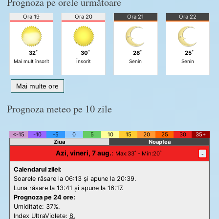
Prognoza pe orele următoare
Ora 19
Ora 20
Ora 21
Ora 22
32˚
30˚
28˚
25˚
Mai mult însorit
Însorit
Senin
Senin
Mai multe ore
Prognoza meteo pe 10 zile
<-15
-10
-5
0
5
10
15
20
25
30
35+
Ziua
Noaptea
Azi, vineri, 7 aug.
:
-
Max
:33˚ -
Min
:20˚
Calendarul zilei:
Soarele răsare la 06:13 și apune la 20:39.
Luna răsare la 13:41 și apune la 16:17.
Prognoza pe 24 ore:
Umiditate: 37%.
Index UltraViolete:
8.