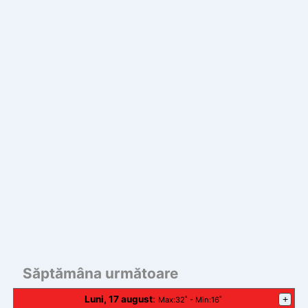
Săptămâna următoare
Luni, 17 august
:
+
Max
:32˚ -
Min
:16˚