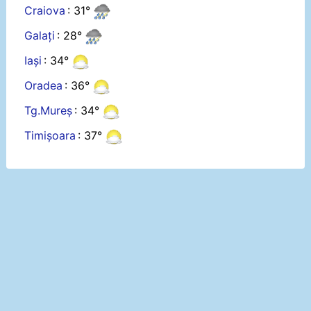
Craiova
: 31°
Galați
: 28°
Iași
: 34°
Oradea
: 36°
Tg.Mureș
: 34°
Timișoara
: 37°