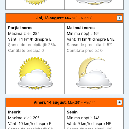
Joi, 13 august
:
+
Max
:28˚ -
Min
:16˚
Parțial noros
Mai mult noros
Maxima zilei: 28°
Minima nopții: 16°
Vânt: 14 km/h din
spre
E
Vânt: 11 km/h din
spre
ENE
Șanse de precip
itații
: 25%
Șanse de precip
itații
: 5%
Cantitate precip.: 0
Cantitate precip.: 0
Vineri, 14 august
:
+
Max
:29˚ -
Min
:14˚
Însorit
Senin
Maxima zilei: 29°
Minima nopții: 14°
Vânt: 10 km/h din
spre
E
Vânt: 9 km/h din
spre
NE