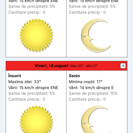
Vânt: 15 km/h din
spre
ENE
Vânt: 15 km/h din
spre
ENE
Șanse de precip
itații
: 5%
Șanse de precip
itații
: 5%
Cantitate precip.: 0
Cantitate precip.: 0
Vineri, 14 august
:
+
Max
:33˚ -
Min
:17˚
Însorit
Senin
Maxima zilei: 33°
Minima nopții: 17°
Vânt: 15 km/h din
spre
ENE
Vânt: 14 km/h din
spre
E
Șanse de precip
itații
: 5%
Șanse de precip
itații
: 10%
Cantitate precip.: 0
Cantitate precip.: 0