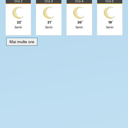
Ora 2
Ora 3
Ora 4
Ora 5
22˚
21˚
20˚
19˚
Senin
Senin
Senin
Senin
Mai multe ore