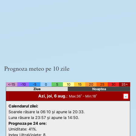
Prognoza meteo pe 10 zile
<-15
-10
-5
0
5
10
15
20
25
30
35+
Ziua
Noaptea
Azi, joi, 6 aug.
:
-
Max
:36˚ -
Min
:18˚
Calendarul zilei:
Soarele răsare la 06:10 și apune la 20:33.
Luna răsare la 23:57 și apune la 14:50.
Prognoza pe 24 ore:
Umiditate: 41%.
Index UltraViolete:
8.