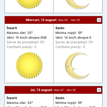
Miercuri, 12 august
:
+
Max
:35˚ -
Min
:18˚
Însorit
Senin
Maxima zilei: 35°
Minima nopții: 18°
Vânt: 15 km/h din
spre
ENE
Vânt: 14 km/h din
spre
E
Șanse de precip
itații
: 0%
Șanse de precip
itații
: 0%
Cantitate precip.: 0
Cantitate precip.: 0
Joi, 13 august
:
+
Max
:34˚ -
Min
:18˚
Însorit
Senin
Maxima zilei: 34°
Minima nopții: 18°