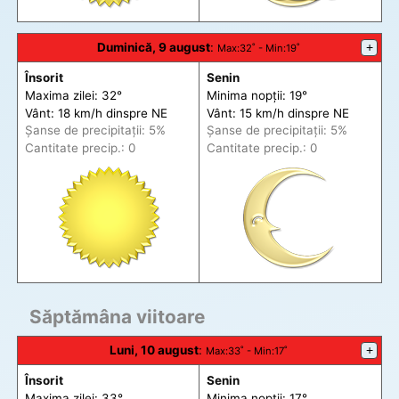
Duminică, 9 august
:
+
Max
:32˚ -
Min
:19˚
Însorit
Senin
Maxima zilei: 32°
Minima nopții: 19°
Vânt: 18 km/h din
spre
NE
Vânt: 15 km/h din
spre
NE
Șanse de precip
itații
: 5%
Șanse de precip
itații
: 5%
Cantitate precip.: 0
Cantitate precip.: 0
Săptămâna viitoare
Luni, 10 august
:
+
Max
:33˚ -
Min
:17˚
Însorit
Senin
Maxima zilei: 33°
Minima nopții: 17°