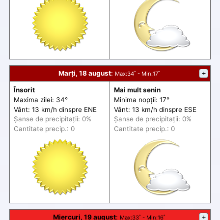
Marți, 18 august
:
+
Max
:34˚ -
Min
:17˚
Însorit
Mai mult senin
Maxima zilei: 34°
Minima nopții: 17°
Vânt: 13 km/h din
spre
ENE
Vânt: 13 km/h din
spre
ESE
Șanse de precip
itații
: 0%
Șanse de precip
itații
: 0%
Cantitate precip.: 0
Cantitate precip.: 0
Miercuri, 19 august
:
+
Max
:33˚ -
Min
:16˚