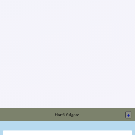
Hartă fulgere
+