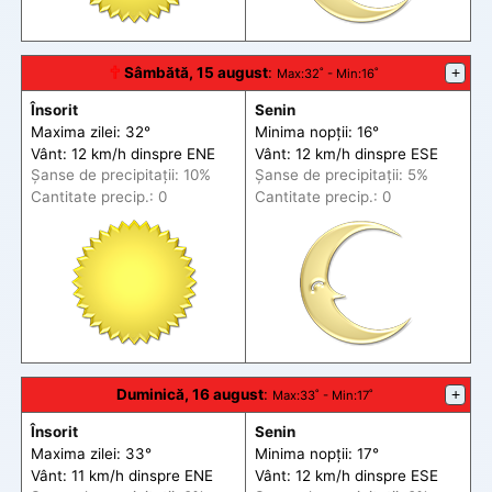
🕆
Sâmbătă, 15 august
:
+
Max
:32˚ -
Min
:16˚
Însorit
Senin
Maxima zilei: 32°
Minima nopții: 16°
Vânt: 12 km/h din
spre
ENE
Vânt: 12 km/h din
spre
ESE
Șanse de precip
itații
: 10%
Șanse de precip
itații
: 5%
Cantitate precip.: 0
Cantitate precip.: 0
Duminică, 16 august
:
+
Max
:33˚ -
Min
:17˚
Însorit
Senin
Maxima zilei: 33°
Minima nopții: 17°
Vânt: 11 km/h din
spre
ENE
Vânt: 12 km/h din
spre
ESE