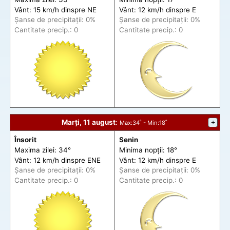
Vânt: 15 km/h din
spre
NE
Vânt: 12 km/h din
spre
E
Șanse de precip
itații
: 0%
Șanse de precip
itații
: 0%
Cantitate precip.: 0
Cantitate precip.: 0
Marți, 11 august
:
+
Max
:34˚ -
Min
:18˚
Însorit
Senin
Maxima zilei: 34°
Minima nopții: 18°
Vânt: 12 km/h din
spre
ENE
Vânt: 12 km/h din
spre
E
Șanse de precip
itații
: 0%
Șanse de precip
itații
: 0%
Cantitate precip.: 0
Cantitate precip.: 0