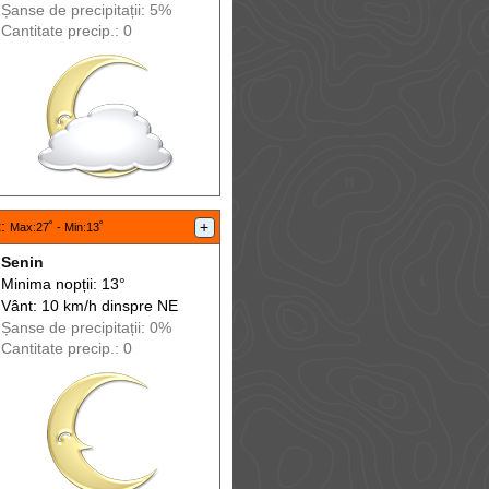
Șanse de precip
itații
: 5%
Cantitate precip.: 0
t
:
+
Max
:27˚ -
Min
:13˚
Senin
Minima nopții: 13°
Vânt: 10 km/h din
spre
NE
Șanse de precip
itații
: 0%
Cantitate precip.: 0