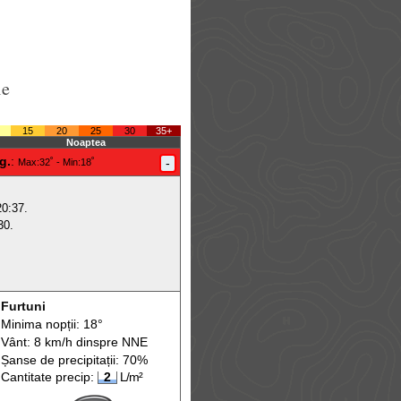
le
15
20
25
30
35+
Noaptea
g.
:
-
Max
:32˚ -
Min
:18˚
20:37.
30.
Furtuni
Minima nopții: 18°
Vânt: 8 km/h din
spre
NNE
Șanse de precip
itații
: 70%
Cantitate precip:
2
L/m²