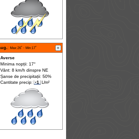
aug.
:
+
Max
:26˚ -
Min
:17˚
Averse
Minima nopții: 17°
Vânt: 8 km/h din
spre
NE
Șanse de precip
itații
: 50%
Cantitate precip:
‹1
L/m²