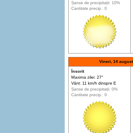
Șanse de precip
itații
: 10%
Cantitate precip.: 0
Vineri, 14 augus
Însorit
Maxima zilei: 27°
Vânt: 11 km/h din
spre
E
Șanse de precip
itații
: 0%
Cantitate precip.: 0