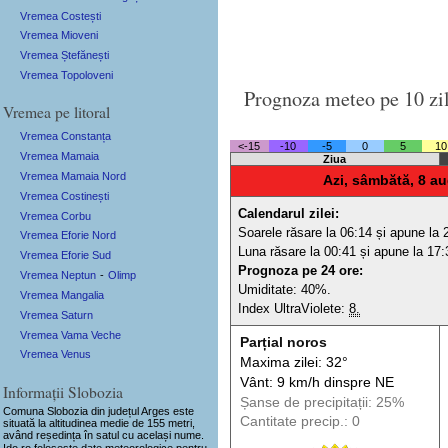
Vremea Costești
Vremea Mioveni
Vremea Ștefănești
Vremea Topoloveni
Prognoza meteo pe 10 zi
Vremea pe litoral
Vremea Constanța
<-15
-10
-5
0
5
10
Vremea Mamaia
Ziua
Vremea Mamaia Nord
Azi, sâmbătă, 8 au
Vremea Costinești
Calendarul zilei:
Vremea Corbu
Soarele răsare la 06:14 și apune la 
Vremea Eforie Nord
Luna răsare la 00:41 și apune la 17:
Vremea Eforie Sud
Prognoza pe 24 ore:
Vremea Neptun
-
Olimp
Umiditate: 40%.
Vremea Mangalia
Index UltraViolete:
8.
Vremea Saturn
Vremea Vama Veche
Parțial noros
Vremea Venus
Maxima zilei: 32°
Vânt: 9 km/h din
spre
NE
Informații Slobozia
Șanse de precip
itații
: 25%
Comuna Slobozia
din județul Arges este
Cantitate precip.: 0
situată la altitudinea medie de 155 metri,
având reședința în satul cu același nume.
Ido.ro folosește date meteorologice pentru