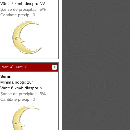
Vânt: 7 km/h din
spre
NV
Șanse de precip
itații
: 5%
Cantitate precip.: 0
:
+
Max
:34˚ -
Min
:18˚
Senin
Minima nopții: 18°
Vânt: 8 km/h din
spre
N
Șanse de precip
itații
: 5%
Cantitate precip.: 0