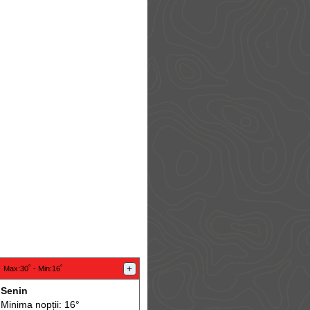
:
+
Max
:30˚ -
Min
:16˚
Senin
Minima nopții: 16°