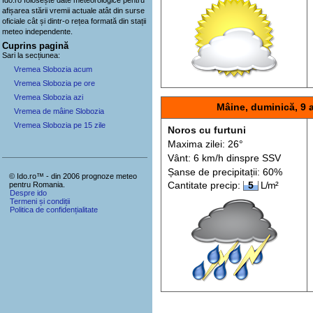
afișarea stării vremii actuale atât din surse
oficiale cât și dintr-o rețea formată din stații
meteo
independente
.
Cuprins pagină
Sari la secțiunea:
Vremea Slobozia acum
Vremea Slobozia pe ore
Vremea Slobozia azi
Mâine, duminică, 9 
Vremea de mâine Slobozia
Vremea Slobozia pe 15 zile
Noros cu furtuni
Maxima zilei: 26°
Vânt: 6 km/h din
spre
SSV
Șanse de precip
itații
: 60%
© Ido.ro™ - din 2006 prognoze meteo
pentru Romania.
Cantitate precip:
5
L/m²
Despre ido
Termeni și condiții
Politica de confidențialitate