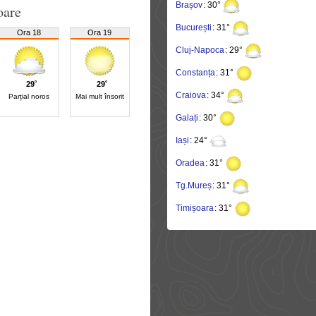
Brașov
: 30°
oare
București
: 31°
Ora 18
Ora 19
Cluj-Napoca
: 29°
Constanța
: 31°
29˚
29˚
Craiova
: 34°
Parțial noros
Mai mult însorit
Galați
: 30°
Iași
: 24°
Oradea
: 31°
Tg.Mureș
: 31°
Timișoara
: 31°