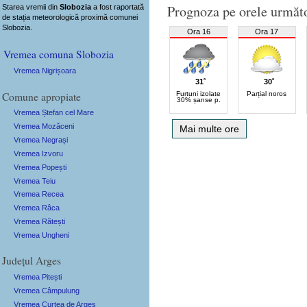
Prognoza pe orele următ
Starea vremii din
Slobozia
a fost raportată
de stația meteorologică proximă comunei
Slobozia.
Ora 16
Ora 17
Vremea comuna Slobozia
Vremea Nigrișoara
31˚
30˚
Comune apropiate
Furtuni izolate
Parțial noros
30% șanse p.
Vremea Ștefan cel Mare
Vremea Mozăceni
Mai multe ore
Vremea Negrași
Vremea Izvoru
Vremea Popești
Vremea Teiu
Vremea Recea
Vremea Râca
Vremea Rătești
Vremea Ungheni
Județul Arges
Vremea Pitești
Vremea Câmpulung
Vremea Curtea de Argeș