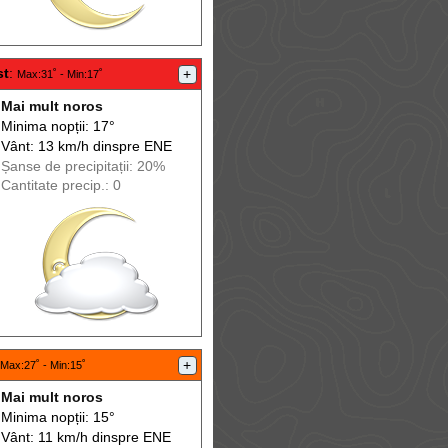
st
:
+
Max
:31˚ -
Min
:17˚
Mai mult noros
Minima nopții: 17°
Vânt: 13 km/h din
spre
ENE
Șanse de precip
itații
: 20%
Cantitate precip.: 0
+
Max
:27˚ -
Min
:15˚
Mai mult noros
Minima nopții: 15°
Vânt: 11 km/h din
spre
ENE