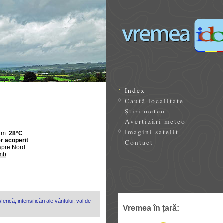
Index
Caută localitate
Știri meteo
Avertizări meteo
Imagini satelit
um:
28°C
r acoperit
Contact
spre Nord
mb
erică; intensificări ale vântului; val de
Vremea în țară: