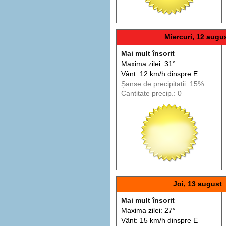
Miercuri, 12 augu
Mai mult însorit
Maxima zilei: 31°
Vânt: 12 km/h din
spre
E
Șanse de precip
itații
: 15%
Cantitate precip.: 0
Joi, 13 august
:
Mai mult însorit
Maxima zilei: 27°
Vânt: 15 km/h din
spre
E