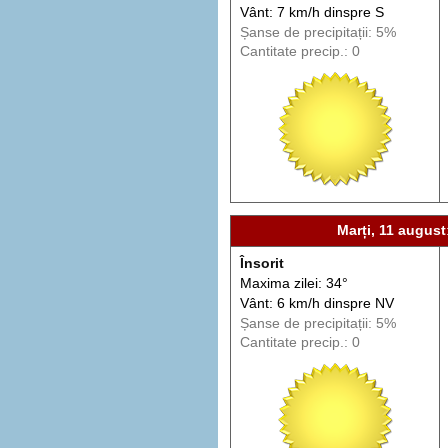
Vânt: 7 km/h din
spre
S
Șanse de precip
itații
: 5%
Cantitate precip.: 0
Marți, 11 august
Însorit
Maxima zilei: 34°
Vânt: 6 km/h din
spre
NV
Șanse de precip
itații
: 5%
Cantitate precip.: 0