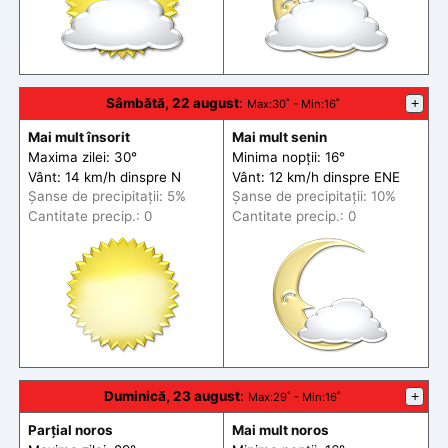
Sâmbătă, 22 august
:
+
Max
:30˚ -
Min
:16˚
Mai mult însorit
Mai mult senin
Maxima zilei: 30°
Minima nopții: 16°
Vânt: 14 km/h din
spre
N
Vânt: 12 km/h din
spre
ENE
Șanse de precip
itații
: 5%
Șanse de precip
itații
: 10%
Cantitate precip.: 0
Cantitate precip.: 0
Duminică, 23 august
:
+
Max
:29˚ -
Min
:16˚
Parțial noros
Mai mult noros