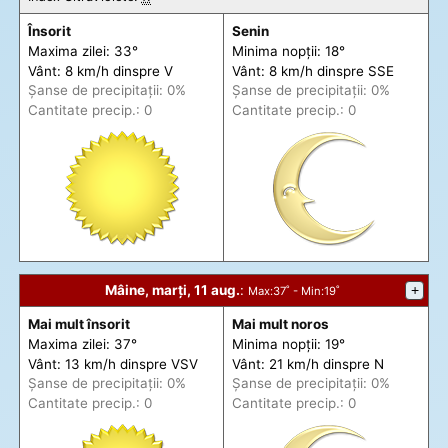
Însorit
Senin
Maxima zilei: 33°
Minima nopții: 18°
Vânt: 8 km/h din
spre
V
Vânt: 8 km/h din
spre
SSE
Șanse de precip
itații
: 0%
Șanse de precip
itații
: 0%
Cantitate precip.: 0
Cantitate precip.: 0
Mâine, marți, 11 aug.
:
+
Max
:37˚ -
Min
:19˚
Mai mult însorit
Mai mult noros
Maxima zilei: 37°
Minima nopții: 19°
Vânt: 13 km/h din
spre
VSV
Vânt: 21 km/h din
spre
N
Șanse de precip
itații
: 0%
Șanse de precip
itații
: 0%
Cantitate precip.: 0
Cantitate precip.: 0