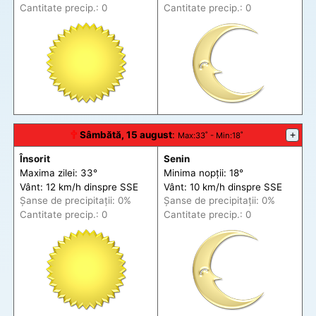
Cantitate precip.: 0
Cantitate precip.: 0
🕆
Sâmbătă, 15 august
:
+
Max
:33˚ -
Min
:18˚
Însorit
Senin
Maxima zilei: 33°
Minima nopții: 18°
Vânt: 12 km/h din
spre
SSE
Vânt: 10 km/h din
spre
SSE
Șanse de precip
itații
: 0%
Șanse de precip
itații
: 0%
Cantitate precip.: 0
Cantitate precip.: 0