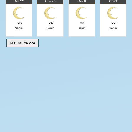
Ora 22
Ora 23
Ora 0
Ora 1
26˚
24˚
23˚
22˚
Senin
Senin
Senin
Senin
Mai multe ore