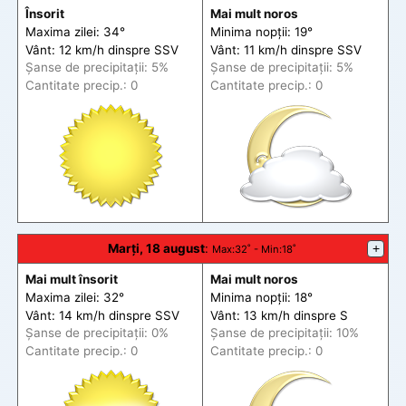
Însorit
Mai mult noros
Maxima zilei: 34°
Minima nopții: 19°
Vânt: 12 km/h din
spre
SSV
Vânt: 11 km/h din
spre
SSV
Șanse de precip
itații
: 5%
Șanse de precip
itații
: 5%
Cantitate precip.: 0
Cantitate precip.: 0
Marți, 18 august
:
+
Max
:32˚ -
Min
:18˚
Mai mult însorit
Mai mult noros
Maxima zilei: 32°
Minima nopții: 18°
Vânt: 14 km/h din
spre
SSV
Vânt: 13 km/h din
spre
S
Șanse de precip
itații
: 0%
Șanse de precip
itații
: 10%
Cantitate precip.: 0
Cantitate precip.: 0