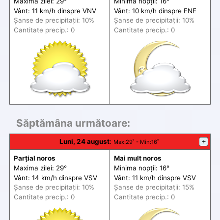
Maxima zilei: 29°
Minima nopții: 16°
Vânt: 11 km/h din
spre
VNV
Vânt: 10 km/h din
spre
ENE
Șanse de precip
itații
: 10%
Șanse de precip
itații
: 10%
Cantitate precip.: 0
Cantitate precip.: 0
Săptămâna următoare:
Luni, 24 august
:
+
Max
:29˚ -
Min
:16˚
Parțial noros
Mai mult noros
Maxima zilei: 29°
Minima nopții: 16°
Vânt: 14 km/h din
spre
VSV
Vânt: 11 km/h din
spre
VSV
Șanse de precip
itații
: 10%
Șanse de precip
itații
: 15%
Cantitate precip.: 0
Cantitate precip.: 0