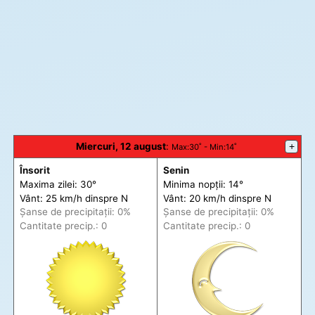
Miercuri, 12 august
:
+
Max
:30˚ -
Min
:14˚
Însorit
Senin
Maxima zilei: 30°
Minima nopții: 14°
Vânt: 25 km/h din
spre
N
Vânt: 20 km/h din
spre
N
Șanse de precip
itații
: 0%
Șanse de precip
itații
: 0%
Cantitate precip.: 0
Cantitate precip.: 0