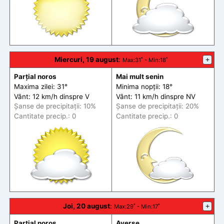
Miercuri, 19 august
:
+
Max
:31˚ -
Min
:18˚
Parțial noros
Mai mult senin
Maxima zilei: 31°
Minima nopții: 18°
Vânt: 12 km/h din
spre
V
Vânt: 11 km/h din
spre
NV
Șanse de precip
itații
: 10%
Șanse de precip
itații
: 20%
Cantitate precip.: 0
Cantitate precip.: 0
Joi, 20 august
:
+
Max
:29˚ -
Min
:17˚
Parțial noros
Averse