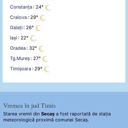
Constanța
: 24°
Craiova
: 29°
Galați
: 26°
Iași
: 22°
Oradea
: 32°
Tg.Mureș
: 27°
Timișoara
: 29°
Vremea în jud Timis
Starea vremii din
Secaș
a fost raportată de stația
meteorologică proximă comunei Secaș.