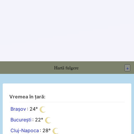
Hartă fulgere
+
Vremea în țară:
Brașov
: 24°
București
: 22°
Cluj-Napoca
: 28°