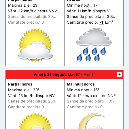
Maxima zilei: 29°
Minima nopții: 17°
Vânt: 12 km/h din
spre
VNV
Vânt: 11 km/h din
spre
V
Șanse de precip
itații
: 20%
Șanse de precip
itații
: 30%
Cantitate precip.: 0
Cantitate precip:
‹1
L/m²
Vineri, 21 august
:
+
Max
:30˚ -
Min
:16˚
Parțial noros
Mai mult noros
Maxima zilei: 30°
Minima nopții: 16°
Vânt: 13 km/h din
spre
NV
Vânt: 12 km/h din
spre
NNE
Șanse de precip
itații
: 25%
Șanse de precip
itații
: 10%
Cantitate precip.: 0
Cantitate precip.: 0