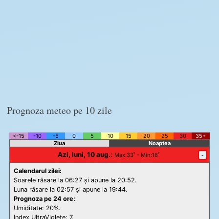
Prognoza meteo pe 10 zile
<-15
-10
-5
0
5
10
15
20
25
30
35+
Ziua
Noaptea
Azi, luni, 10 aug.
:
-
Max
:33˚ -
Min
:18˚
Calendarul zilei:
Soarele răsare la 06:27 și apune la 20:52.
Luna răsare la 02:57 și apune la 19:44.
Prognoza pe 24 ore:
Umiditate: 20%.
Index UltraViolete:
7.