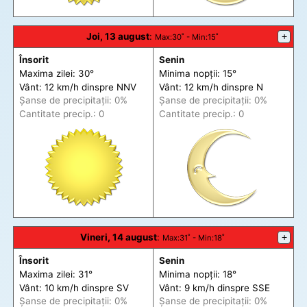
Joi, 13 august
:
+
Max
:30˚ -
Min
:15˚
Însorit
Senin
Maxima zilei: 30°
Minima nopții: 15°
Vânt: 12 km/h din
spre
NNV
Vânt: 12 km/h din
spre
N
Șanse de precip
itații
: 0%
Șanse de precip
itații
: 0%
Cantitate precip.: 0
Cantitate precip.: 0
Vineri, 14 august
:
+
Max
:31˚ -
Min
:18˚
Însorit
Senin
Maxima zilei: 31°
Minima nopții: 18°
Vânt: 10 km/h din
spre
SV
Vânt: 9 km/h din
spre
SSE
Șanse de precip
itații
: 0%
Șanse de precip
itații
: 0%