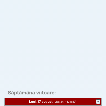
Săptămâna viitoare:
Luni, 17 august
:
+
Max
:34˚ -
Min
:19˚