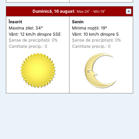
Duminică, 16 august
:
+
Max
:34˚ -
Min
:19˚
Însorit
Senin
Maxima zilei: 34°
Minima nopții: 19°
Vânt: 12 km/h din
spre
SSE
Vânt: 10 km/h din
spre
S
Șanse de precip
itații
: 0%
Șanse de precip
itații
: 0%
Cantitate precip.: 0
Cantitate precip.: 0