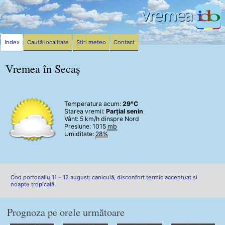
Index
Caută localitate
Știri meteo
Contact
Vremea în Secaș
Temperatura acum:
29°C
Starea vremii:
Parțial senin
Vânt:
5 km/h
dinspre Nord
Presiune: 1015
mb
Umiditate:
28%
Cod portocaliu 11 – 12 august: caniculă, disconfort termic accentuat și
noapte tropicală
Prognoza pe orele următoare