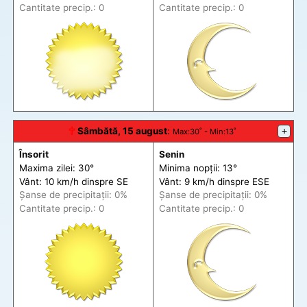
Cantitate precip.: 0
Cantitate precip.: 0
🕆
Sâmbătă, 15 august
:
+
Max
:30˚ -
Min
:13˚
Însorit
Senin
Maxima zilei: 30°
Minima nopții: 13°
Vânt: 10 km/h din
spre
SE
Vânt: 9 km/h din
spre
ESE
Șanse de precip
itații
: 0%
Șanse de precip
itații
: 0%
Cantitate precip.: 0
Cantitate precip.: 0