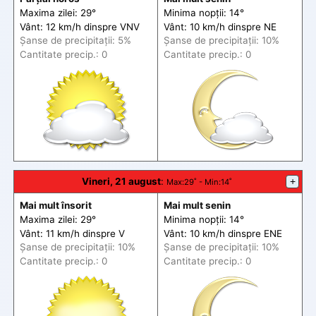
Maxima zilei: 29°
Minima nopții: 14°
Vânt: 12 km/h din
spre
VNV
Vânt: 10 km/h din
spre
NE
Șanse de precip
itații
: 5%
Șanse de precip
itații
: 10%
Cantitate precip.: 0
Cantitate precip.: 0
Vineri, 21 august
:
+
Max
:29˚ -
Min
:14˚
Mai mult însorit
Mai mult senin
Maxima zilei: 29°
Minima nopții: 14°
Vânt: 11 km/h din
spre
V
Vânt: 10 km/h din
spre
ENE
Șanse de precip
itații
: 10%
Șanse de precip
itații
: 10%
Cantitate precip.: 0
Cantitate precip.: 0