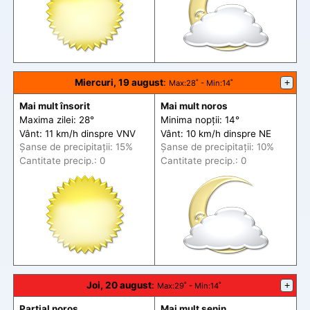
Miercuri, 19 august
:
+
Max
:28˚ -
Min
:14˚
Mai mult însorit
Mai mult noros
Maxima zilei: 28°
Minima nopții: 14°
Vânt: 11 km/h din
spre
VNV
Vânt: 10 km/h din
spre
NE
Șanse de precip
itații
: 15%
Șanse de precip
itații
: 10%
Cantitate precip.: 0
Cantitate precip.: 0
Joi, 20 august
:
+
Max
:29˚ -
Min
:14˚
Parțial noros
Mai mult senin