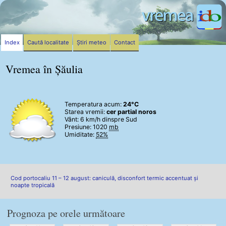
Index
Caută localitate
Știri meteo
Contact
Vremea în Șăulia
Temperatura acum:
24°C
Starea vremii:
cer partial noros
Vânt:
6 km/h
dinspre Sud
Presiune: 1020
mb
Umiditate:
52%
Cod portocaliu 11 – 12 august: caniculă, disconfort termic accentuat și
noapte tropicală
Prognoza pe orele următoare