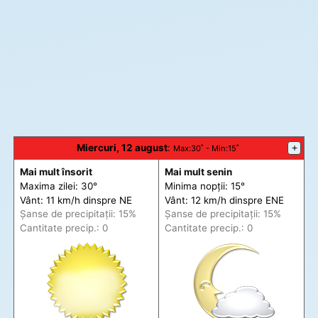
Miercuri, 12 august
:
+
Max
:30˚ -
Min
:15˚
Mai mult însorit
Mai mult senin
Maxima zilei: 30°
Minima nopții: 15°
Vânt: 11 km/h din
spre
NE
Vânt: 12 km/h din
spre
ENE
Șanse de precip
itații
: 15%
Șanse de precip
itații
: 15%
Cantitate precip.: 0
Cantitate precip.: 0