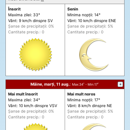
Însorit
Senin
Maxima zilei: 33°
Minima nopții: 14°
Vânt: 9 km/h din
spre
SV
Vânt: 10 km/h din
spre
ENE
Șanse de precip
itații
: 0%
Șanse de precip
itații
: 5%
Cantitate precip.: 0
Cantitate precip.: 0
Mâine, marți, 11 aug.
:
+
Max
:34˚ -
Min
:17˚
Mai mult însorit
Mai mult noros
Maxima zilei: 34°
Minima nopții: 17°
Vânt: 10 km/h din
spre
VSV
Vânt: 8 km/h din
spre
NE
Șanse de precip
itații
: 0%
Șanse de precip
itații
: 5%
Cantitate precip.: 0
Cantitate precip.: 0