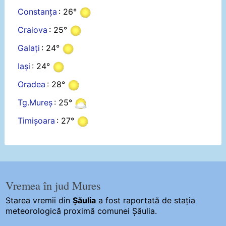
Constanța
: 26°
Craiova
: 25°
Galați
: 24°
Iași
: 24°
Oradea
: 28°
Tg.Mureș
: 25°
Timișoara
: 27°
Vremea în jud Mures
Starea vremii din
Șăulia
a fost raportată de stația
meteorologică proximă comunei Șăulia.