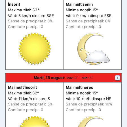
Însorit
Mai mult senin
Maxima zilei: 33°
Minima nopții: 15°
Vânt: 8 km/h din
spre
SSE
Vânt: 9 km/h din
spre
ESE
Șanse de precip
itații
: 0%
Șanse de precip
itații
: 0%
Cantitate precip.: 0
Cantitate precip.: 0
Marți, 18 august
:
+
Max
:32˚ -
Min
:15˚
Mai mult însorit
Mai mult noros
Maxima zilei: 32°
Minima nopții: 15°
Vânt: 11 km/h din
spre
S
Vânt: 10 km/h din
spre
NE
Șanse de precip
itații
: 5%
Șanse de precip
itații
: 10%
Cantitate precip.: 0
Cantitate precip.: 0