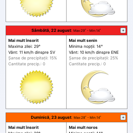
Sâmbătă, 22 august
:
+
Max
:29˚ -
Min
:14˚
Mai mult însorit
Mai mult senin
Maxima zilei: 29°
Minima nopții: 14°
Vânt: 11 km/h din
spre
SV
Vânt: 10 km/h din
spre
ENE
Șanse de precip
itații
: 15%
Șanse de precip
itații
: 25%
Cantitate precip.: 0
Cantitate precip.: 0
Duminică, 23 august
:
+
Max
:28˚ -
Min
:14˚
Mai mult însorit
Mai mult noros