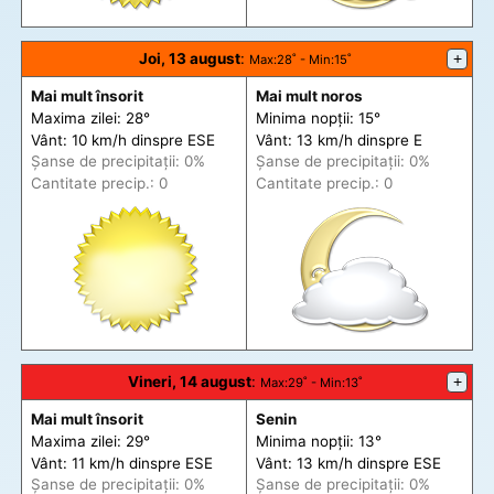
Joi, 13 august
:
+
Max
:28˚ -
Min
:15˚
Mai mult însorit
Mai mult noros
Maxima zilei: 28°
Minima nopții: 15°
Vânt: 10 km/h din
spre
ESE
Vânt: 13 km/h din
spre
E
Șanse de precip
itații
: 0%
Șanse de precip
itații
: 0%
Cantitate precip.: 0
Cantitate precip.: 0
Vineri, 14 august
:
+
Max
:29˚ -
Min
:13˚
Mai mult însorit
Senin
Maxima zilei: 29°
Minima nopții: 13°
Vânt: 11 km/h din
spre
ESE
Vânt: 13 km/h din
spre
ESE
Șanse de precip
itații
: 0%
Șanse de precip
itații
: 0%