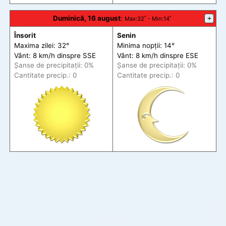
Duminică, 16 august
:
+
Max
:32˚ -
Min
:14˚
Însorit
Senin
Maxima zilei: 32°
Minima nopții: 14°
Vânt: 8 km/h din
spre
SSE
Vânt: 8 km/h din
spre
ESE
Șanse de precip
itații
: 0%
Șanse de precip
itații
: 0%
Cantitate precip.: 0
Cantitate precip.: 0