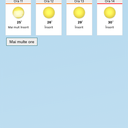
Ora 11
Ora 12
Ora 13
Ora 14
25˚
26˚
29˚
30˚
Mai mult însorit
Însorit
Însorit
Însorit
Mai multe ore