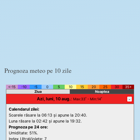
Prognoza meteo pe 10 zile
<-15
-10
-5
0
5
10
15
20
25
30
35+
Ziua
Noaptea
Azi, luni, 10 aug.
:
-
Max
:33˚ -
Min
:14˚
Calendarul zilei:
Soarele răsare la 06:13 și apune la 20:40.
Luna răsare la 02:42 și apune la 19:32.
Prognoza pe 24 ore:
Umiditate: 51%.
Index UltraViolete:
7.