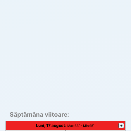
Săptămâna viitoare:
Luni, 17 august
:
+
Max
:33˚ -
Min
:15˚