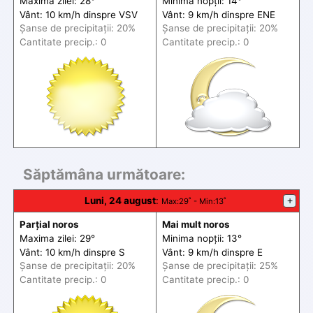
Maxima zilei: 28°
Minima nopții: 14°
Vânt: 10 km/h din
spre
VSV
Vânt: 9 km/h din
spre
ENE
Șanse de precip
itații
: 20%
Șanse de precip
itații
: 20%
Cantitate precip.: 0
Cantitate precip.: 0
Săptămâna următoare:
Luni, 24 august
:
+
Max
:29˚ -
Min
:13˚
Parțial noros
Mai mult noros
Maxima zilei: 29°
Minima nopții: 13°
Vânt: 10 km/h din
spre
S
Vânt: 9 km/h din
spre
E
Șanse de precip
itații
: 20%
Șanse de precip
itații
: 25%
Cantitate precip.: 0
Cantitate precip.: 0