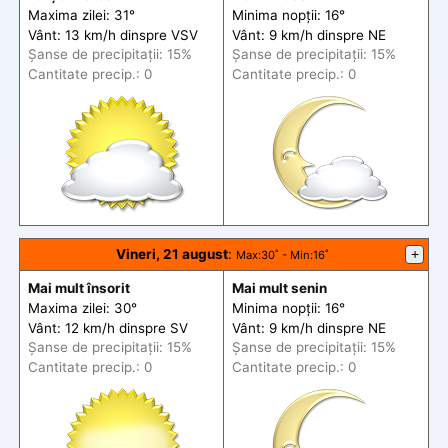
Maxima zilei: 31°
Minima nopții: 16°
Vânt: 13 km/h din
spre
VSV
Vânt: 9 km/h din
spre
NE
Șanse de precip
itații
: 15%
Șanse de precip
itații
: 15%
Cantitate precip.: 0
Cantitate precip.: 0
Vineri, 21 august
:
+
Max
:30˚ -
Min
:16˚
Mai mult însorit
Mai mult senin
Maxima zilei: 30°
Minima nopții: 16°
Vânt: 12 km/h din
spre
SV
Vânt: 9 km/h din
spre
NE
Șanse de precip
itații
: 15%
Șanse de precip
itații
: 15%
Cantitate precip.: 0
Cantitate precip.: 0