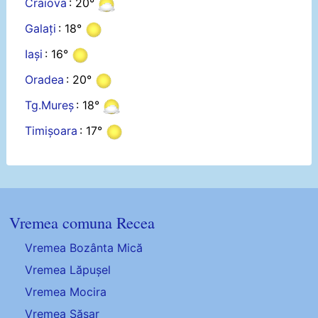
Craiova
: 20°
Galați
: 18°
Iași
: 16°
Oradea
: 20°
Tg.Mureș
: 18°
Timișoara
: 17°
Vremea comuna Recea
Vremea Bozânta Mică
Vremea Lăpușel
Vremea Mocira
Vremea Săsar