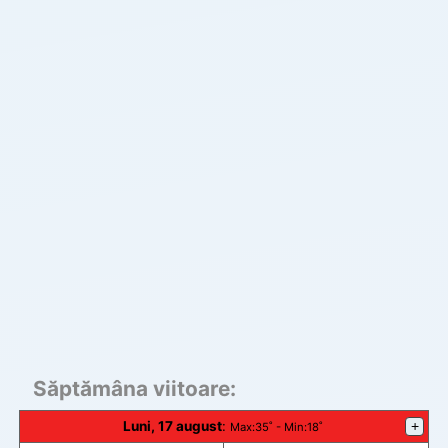
Săptămâna viitoare:
Luni, 17 august
:
+
Max
:35˚ -
Min
:18˚