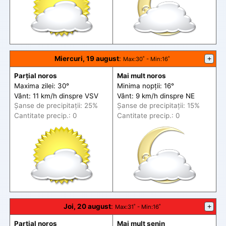
Miercuri, 19 august
:
+
Max
:30˚ -
Min
:16˚
Parțial noros
Mai mult noros
Maxima zilei: 30°
Minima nopții: 16°
Vânt: 11 km/h din
spre
VSV
Vânt: 9 km/h din
spre
NE
Șanse de precip
itații
: 25%
Șanse de precip
itații
: 15%
Cantitate precip.: 0
Cantitate precip.: 0
Joi, 20 august
:
+
Max
:31˚ -
Min
:16˚
Parțial noros
Mai mult senin