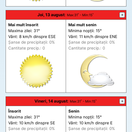
Joi, 13 august
:
+
Max
:31˚ -
Min
:15˚
Mai mult însorit
Mai mult senin
Maxima zilei: 31°
Minima nopții: 15°
Vânt: 8 km/h din
spre
ESE
Vânt: 11 km/h din
spre
ENE
Șanse de precip
itații
: 0%
Șanse de precip
itații
: 0%
Cantitate precip.: 0
Cantitate precip.: 0
Vineri, 14 august
:
+
Max
:31˚ -
Min
:15˚
Însorit
Senin
Maxima zilei: 31°
Minima nopții: 15°
Vânt: 10 km/h din
spre
SE
Vânt: 10 km/h din
spre
E
Șanse de precip
itații
: 0%
Șanse de precip
itații
: 0%