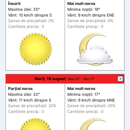
Însorit
Mai mult noros
Maxima zilei: 35°
Minima nopții: 18°
Vânt: 10 km/h din
spre
S
Vânt: 9 km/h din
spre
ENE
Șanse de precip
itații
: 0%
Șanse de precip
itații
: 0%
Cantitate precip.: 0
Cantitate precip.: 0
Marți, 18 august
:
+
Max
:32˚ -
Min
:17˚
Parțial noros
Mai mult noros
Maxima zilei: 32°
Minima nopții: 17°
Vânt: 11 km/h din
spre
S
Vânt: 9 km/h din
spre
NNE
Șanse de precip
itații
: 20%
Șanse de precip
itații
: 20%
Cantitate precip.: 0
Cantitate precip.: 0