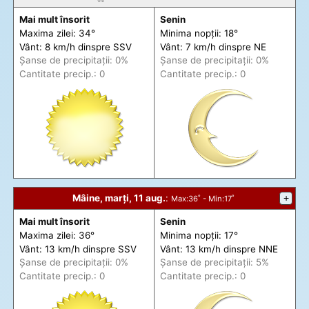
Mai mult însorit
Senin
Maxima zilei: 34°
Minima nopții: 18°
Vânt: 8 km/h din
spre
SSV
Vânt: 7 km/h din
spre
NE
Șanse de precip
itații
: 0%
Șanse de precip
itații
: 0%
Cantitate precip.: 0
Cantitate precip.: 0
Mâine, marți, 11 aug.
:
+
Max
:36˚ -
Min
:17˚
Mai mult însorit
Senin
Maxima zilei: 36°
Minima nopții: 17°
Vânt: 13 km/h din
spre
SSV
Vânt: 13 km/h din
spre
NNE
Șanse de precip
itații
: 0%
Șanse de precip
itații
: 5%
Cantitate precip.: 0
Cantitate precip.: 0