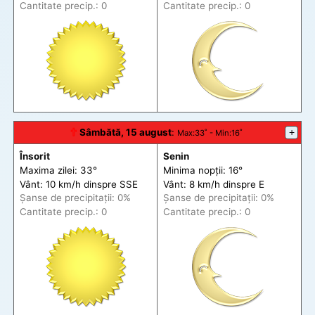
Cantitate precip.: 0
Cantitate precip.: 0
🕆
Sâmbătă, 15 august
:
+
Max
:33˚ -
Min
:16˚
Însorit
Senin
Maxima zilei: 33°
Minima nopții: 16°
Vânt: 10 km/h din
spre
SSE
Vânt: 8 km/h din
spre
E
Șanse de precip
itații
: 0%
Șanse de precip
itații
: 0%
Cantitate precip.: 0
Cantitate precip.: 0