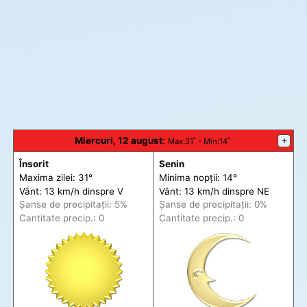
Miercuri, 12 august
:
+
Max
:31˚ -
Min
:14˚
Însorit
Senin
Maxima zilei: 31°
Minima nopții: 14°
Vânt: 13 km/h din
spre
V
Vânt: 13 km/h din
spre
NE
Șanse de precip
itații
: 5%
Șanse de precip
itații
: 0%
Cantitate precip.: 0
Cantitate precip.: 0