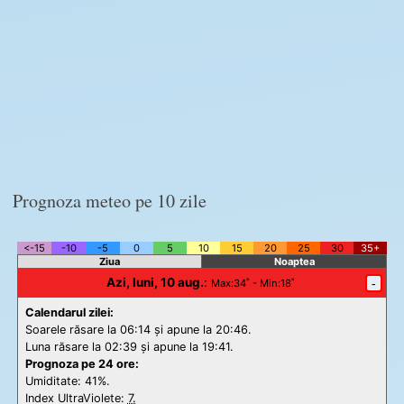
Prognoza meteo pe 10 zile
<-15
-10
-5
0
5
10
15
20
25
30
35+
Ziua
Noaptea
Azi, luni, 10 aug.
:
-
Max
:34˚ -
Min
:18˚
Calendarul zilei:
Soarele răsare la 06:14 și apune la 20:46.
Luna răsare la 02:39 și apune la 19:41.
Prognoza pe 24 ore:
Umiditate: 41%.
Index UltraViolete:
7.