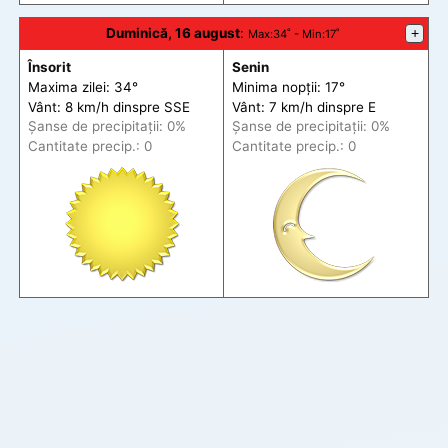
Duminică, 16 august
:
+
Max
:34˚ -
Min
:17˚
Însorit
Senin
Maxima zilei: 34°
Minima nopții: 17°
Vânt: 8 km/h din
spre
SSE
Vânt: 7 km/h din
spre
E
Șanse de precip
itații
: 0%
Șanse de precip
itații
: 0%
Cantitate precip.: 0
Cantitate precip.: 0