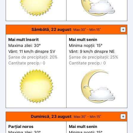
Sâmbătă, 22 august
:
+
Max
:30˚ -
Min
:15˚
Mai mult însorit
Mai mult senin
Maxima zilei: 30°
Minima nopții: 15°
Vânt: 11 km/h din
spre
SV
Vânt: 9 km/h din
spre
NE
Șanse de precip
itații
: 20%
Șanse de precip
itații
: 25%
Cantitate precip.: 0
Cantitate precip.: 0
Duminică, 23 august
:
+
Max
:30˚ -
Min
:15˚
Parțial noros
Mai mult senin
Maxima zilei: 30°
Minima nopții: 15°