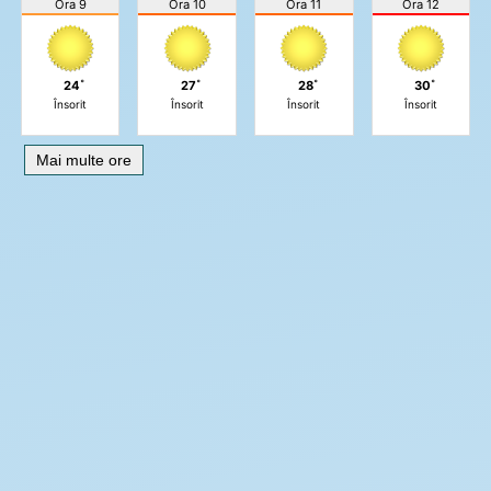
Ora 9
Ora 10
Ora 11
Ora 12
24˚
27˚
28˚
30˚
Însorit
Însorit
Însorit
Însorit
Mai multe ore