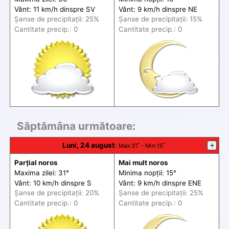
Vânt: 11 km/h din
spre
SV
Vânt: 9 km/h din
spre
NE
Șanse de precip
itații
: 25%
Șanse de precip
itații
: 15%
Cantitate precip.: 0
Cantitate precip.: 0
Săptămâna următoare:
Luni, 24 august
:
+
Max
:31˚ -
Min
:15˚
Parțial noros
Mai mult noros
Maxima zilei: 31°
Minima nopții: 15°
Vânt: 10 km/h din
spre
S
Vânt: 9 km/h din
spre
ENE
Șanse de precip
itații
: 20%
Șanse de precip
itații
: 25%
Cantitate precip.: 0
Cantitate precip.: 0