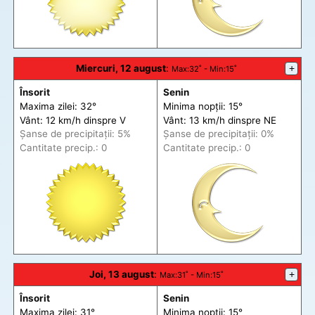
Miercuri, 12 august
:
+
Max
:32˚ -
Min
:15˚
Însorit
Senin
Maxima zilei: 32°
Minima nopții: 15°
Vânt: 12 km/h din
spre
V
Vânt: 13 km/h din
spre
NE
Șanse de precip
itații
: 5%
Șanse de precip
itații
: 0%
Cantitate precip.: 0
Cantitate precip.: 0
Joi, 13 august
:
+
Max
:31˚ -
Min
:15˚
Însorit
Senin
Maxima zilei: 31°
Minima nopții: 15°