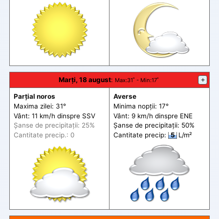
Marți, 18 august
:
+
Max
:31˚ -
Min
:17˚
Parțial noros
Averse
Maxima zilei: 31°
Minima nopții: 17°
Vânt: 11 km/h din
spre
SSV
Vânt: 9 km/h din
spre
ENE
Șanse de precip
itații
: 25%
Șanse de precip
itații
: 50%
Cantitate precip.: 0
Cantitate precip:
5
L/m²