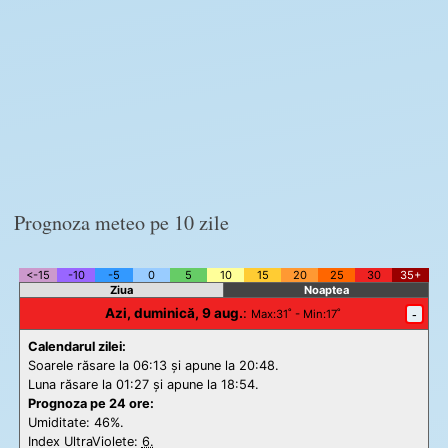
Prognoza meteo pe 10 zile
<-15
-10
-5
0
5
10
15
20
25
30
35+
Ziua
Noaptea
Azi, duminică, 9 aug.
:
-
Max
:31˚ -
Min
:17˚
Calendarul zilei:
Soarele răsare la 06:13 și apune la 20:48.
Luna răsare la 01:27 și apune la 18:54.
Prognoza pe 24 ore:
Umiditate: 46%.
Index UltraViolete:
6.