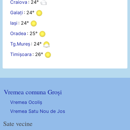
Craiova
: 24°
Galați
: 24°
Iași
: 24°
Oradea
: 25°
Tg.Mureș
: 24°
Timișoara
: 26°
Vremea comuna Groși
Vremea Ocoliș
Vremea Satu Nou de Jos
Sate vecine