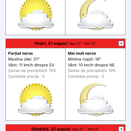
Vineri, 21 august
:
+
Max
:31˚ -
Min
:16˚
Parțial noros
Mai mult noros
Maxima zilei: 31°
Minima nopții: 16°
Vânt: 11 km/h din
spre
SV
Vânt: 10 km/h din
spre
NE
Șanse de precip
itații
: 15%
Șanse de precip
itații
: 10%
Cantitate precip.: 0
Cantitate precip.: 0
Sâmbătă, 22 august
:
+
Max
:31˚ -
Min
:16˚