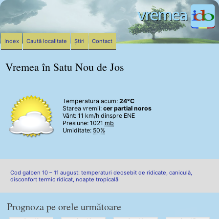
Index
Caută localitate
Știri
Contact
Vremea în Satu Nou de Jos
Temperatura acum:
24°C
Starea vremii:
cer partial noros
Vânt:
11 km/h
dinspre ENE
Presiune: 1021
mb
Umiditate:
50%
Cod galben 10 – 11 august: temperaturi deosebit de ridicate, caniculă,
disconfort termic ridicat, noapte tropicală
Prognoza pe orele următoare