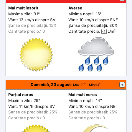
Mai mult însorit
Averse
Maxima zilei: 31°
Minima nopții: 16°
Vânt: 12 km/h din
spre
SV
Vânt: 10 km/h din
spre
ENE
Șanse de precip
itații
: 15%
Șanse de precip
itații
: 30%
Cantitate precip.: 0
Cantitate precip:
‹1
L/m²
Duminică, 23 august
:
+
Max
:29˚ -
Min
:14˚
Parțial noros
Mai mult noros
Maxima zilei: 29°
Minima nopții: 14°
Vânt: 11 km/h din
spre
SV
Vânt: 10 km/h din
spre
NE
Șanse de precip
itații
: 25%
Șanse de precip
itații
: 25%
Cantitate precip.: 0
Cantitate precip.: 0