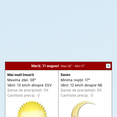
Marți, 11 august
:
+
Max
:36˚ -
Min
:17˚
Mai mult însorit
Senin
Maxima zilei: 36°
Minima nopții: 17°
Vânt: 13 km/h din
spre
SSV
Vânt: 12 km/h din
spre
NE
Șanse de precip
itații
: 0%
Șanse de precip
itații
: 5%
Cantitate precip.: 0
Cantitate precip.: 0