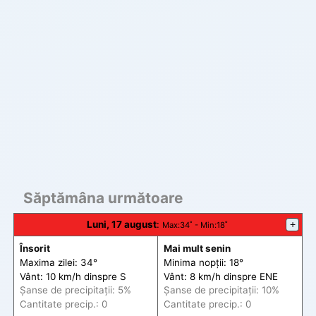
Săptămâna următoare
Luni, 17 august
:
+
Max
:34˚ -
Min
:18˚
Însorit
Mai mult senin
Maxima zilei: 34°
Minima nopții: 18°
Vânt: 10 km/h din
spre
S
Vânt: 8 km/h din
spre
ENE
Șanse de precip
itații
: 5%
Șanse de precip
itații
: 10%
Cantitate precip.: 0
Cantitate precip.: 0