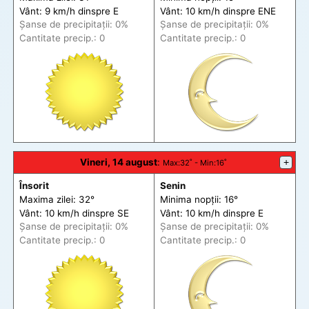
Vânt: 9 km/h din
spre
E
Vânt: 10 km/h din
spre
ENE
Șanse de precip
itații
: 0%
Șanse de precip
itații
: 0%
Cantitate precip.: 0
Cantitate precip.: 0
Vineri, 14 august
:
+
Max
:32˚ -
Min
:16˚
Însorit
Senin
Maxima zilei: 32°
Minima nopții: 16°
Vânt: 10 km/h din
spre
SE
Vânt: 10 km/h din
spre
E
Șanse de precip
itații
: 0%
Șanse de precip
itații
: 0%
Cantitate precip.: 0
Cantitate precip.: 0