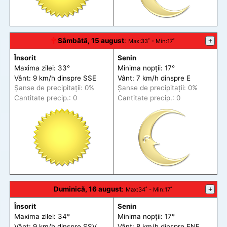
🕆
Sâmbătă, 15 august
:
+
Max
:33˚ -
Min
:17˚
Însorit
Senin
Maxima zilei: 33°
Minima nopții: 17°
Vânt: 9 km/h din
spre
SSE
Vânt: 7 km/h din
spre
E
Șanse de precip
itații
: 0%
Șanse de precip
itații
: 0%
Cantitate precip.: 0
Cantitate precip.: 0
Duminică, 16 august
:
+
Max
:34˚ -
Min
:17˚
Însorit
Senin
Maxima zilei: 34°
Minima nopții: 17°
Vânt: 9 km/h din
spre
SSV
Vânt: 8 km/h din
spre
ENE