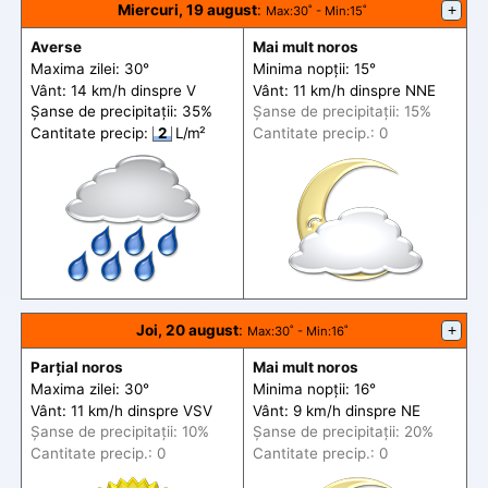
Miercuri, 19 august
:
+
Max
:30˚ -
Min
:15˚
Averse
Mai mult noros
Maxima zilei: 30°
Minima nopții: 15°
Vânt: 14 km/h din
spre
V
Vânt: 11 km/h din
spre
NNE
Șanse de precip
itații
: 35%
Șanse de precip
itații
: 15%
Cantitate precip:
2
L/m²
Cantitate precip.: 0
Joi, 20 august
:
+
Max
:30˚ -
Min
:16˚
Parțial noros
Mai mult noros
Maxima zilei: 30°
Minima nopții: 16°
Vânt: 11 km/h din
spre
VSV
Vânt: 9 km/h din
spre
NE
Șanse de precip
itații
: 10%
Șanse de precip
itații
: 20%
Cantitate precip.: 0
Cantitate precip.: 0