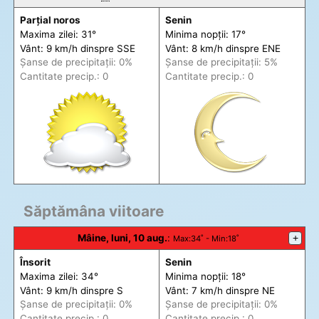
Parțial noros
Senin
Maxima zilei: 31°
Minima nopții: 17°
Vânt: 9 km/h din
spre
SSE
Vânt: 8 km/h din
spre
ENE
Șanse de precip
itații
: 0%
Șanse de precip
itații
: 5%
Cantitate precip.: 0
Cantitate precip.: 0
Săptămâna viitoare
Mâine, luni, 10 aug.
:
+
Max
:34˚ -
Min
:18˚
Însorit
Senin
Maxima zilei: 34°
Minima nopții: 18°
Vânt: 9 km/h din
spre
S
Vânt: 7 km/h din
spre
NE
Șanse de precip
itații
: 0%
Șanse de precip
itații
: 0%
Cantitate precip.: 0
Cantitate precip.: 0