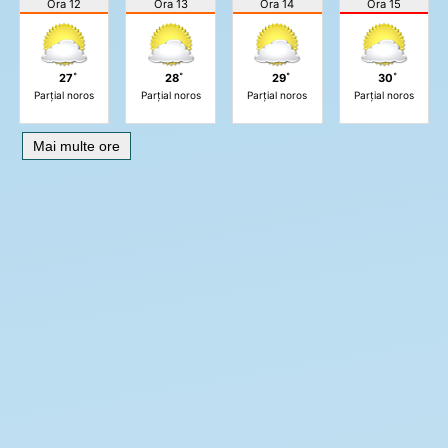
Ora 12
Ora 13
Ora 14
Ora 15
27˚
28˚
29˚
30˚
Parțial noros
Parțial noros
Parțial noros
Parțial noros
Mai multe ore