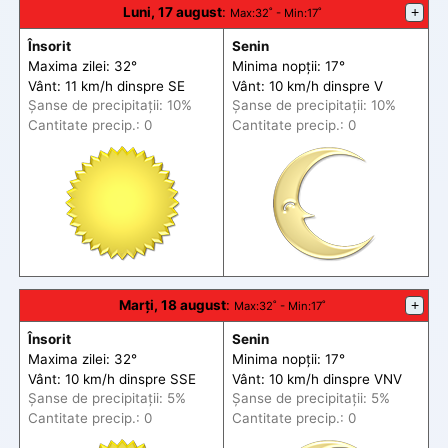
Luni, 17 august
:
+
Max
:32˚ -
Min
:17˚
Însorit
Senin
Maxima zilei: 32°
Minima nopții: 17°
Vânt: 11 km/h din
spre
SE
Vânt: 10 km/h din
spre
V
Șanse de precip
itații
: 10%
Șanse de precip
itații
: 10%
Cantitate precip.: 0
Cantitate precip.: 0
Marți, 18 august
:
+
Max
:32˚ -
Min
:17˚
Însorit
Senin
Maxima zilei: 32°
Minima nopții: 17°
Vânt: 10 km/h din
spre
SSE
Vânt: 10 km/h din
spre
VNV
Șanse de precip
itații
: 5%
Șanse de precip
itații
: 5%
Cantitate precip.: 0
Cantitate precip.: 0