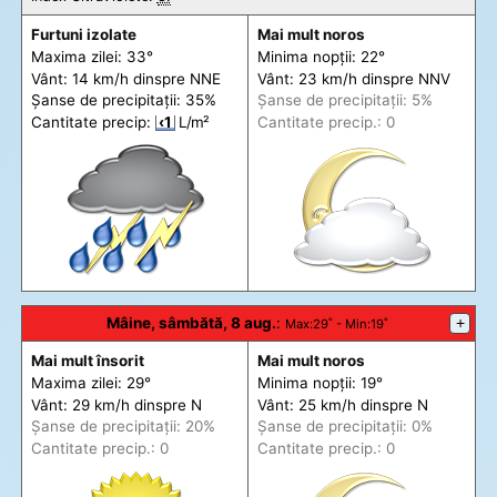
Furtuni izolate
Mai mult noros
Maxima zilei: 33°
Minima nopții: 22°
Vânt: 14 km/h din
spre
NNE
Vânt: 23 km/h din
spre
NNV
Șanse de precip
itații
: 35%
Șanse de precip
itații
: 5%
Cantitate precip:
‹1
L/m²
Cantitate precip.: 0
Mâine, sâmbătă, 8 aug.
:
+
Max
:29˚ -
Min
:19˚
Mai mult însorit
Mai mult noros
Maxima zilei: 29°
Minima nopții: 19°
Vânt: 29 km/h din
spre
N
Vânt: 25 km/h din
spre
N
Șanse de precip
itații
: 20%
Șanse de precip
itații
: 0%
Cantitate precip.: 0
Cantitate precip.: 0