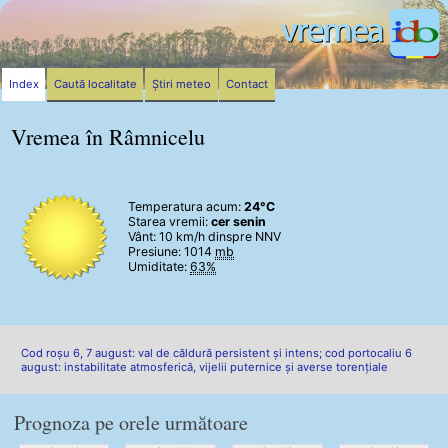
Index
Caută localitate
Știri meteo
Contact
Vremea în Râmnicelu
Temperatura acum:
24°C
Starea vremii:
cer senin
Vânt:
10 km/h
dinspre NNV
Presiune: 1014
mb
Umiditate:
63%
Cod roșu 6, 7 august: val de căldură persistent și intens; cod portocaliu 6
august: instabilitate atmosferică, vijelii puternice și averse torențiale
Prognoza pe orele următoare