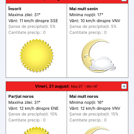
Însorit
Mai mult senin
Maxima zilei: 31°
Minima nopții: 17°
Vânt: 11 km/h din
spre
SSE
Vânt: 10 km/h din
spre
VNV
Șanse de precip
itații
: 5%
Șanse de precip
itații
: 5%
Cantitate precip.: 0
Cantitate precip.: 0
Vineri, 21 august
:
+
Max
:31˚ -
Min
:16˚
Parțial noros
Mai mult noros
Maxima zilei: 31°
Minima nopții: 16°
Vânt: 12 km/h din
spre
ENE
Vânt: 12 km/h din
spre
VNV
Șanse de precip
itații
: 10%
Șanse de precip
itații
: 15%
Cantitate precip.: 0
Cantitate precip.: 0