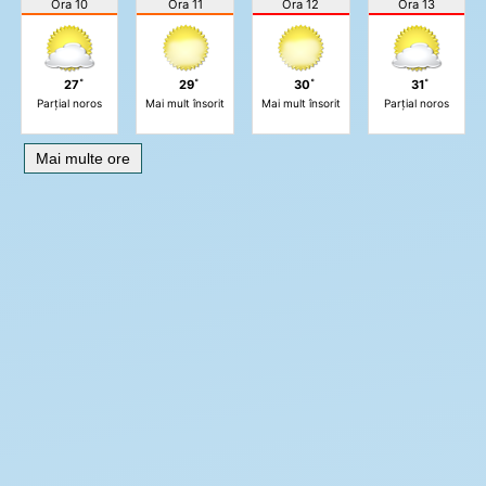
Ora 10
Ora 11
Ora 12
Ora 13
27˚
29˚
30˚
31˚
Parțial noros
Mai mult însorit
Mai mult însorit
Parțial noros
Mai multe ore