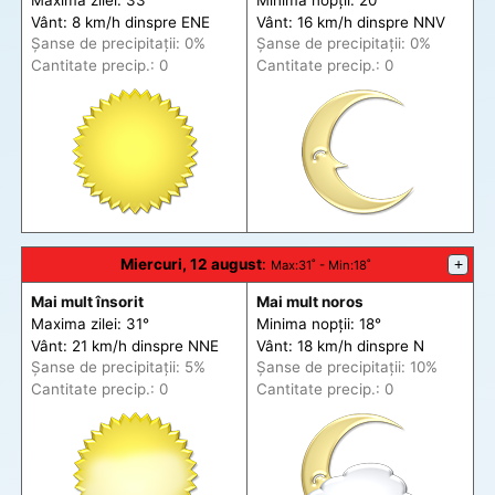
Vânt: 8 km/h din
spre
ENE
Vânt: 16 km/h din
spre
NNV
Șanse de precip
itații
: 0%
Șanse de precip
itații
: 0%
Cantitate precip.: 0
Cantitate precip.: 0
Miercuri, 12 august
:
+
Max
:31˚ -
Min
:18˚
Mai mult însorit
Mai mult noros
Maxima zilei: 31°
Minima nopții: 18°
Vânt: 21 km/h din
spre
NNE
Vânt: 18 km/h din
spre
N
Șanse de precip
itații
: 5%
Șanse de precip
itații
: 10%
Cantitate precip.: 0
Cantitate precip.: 0