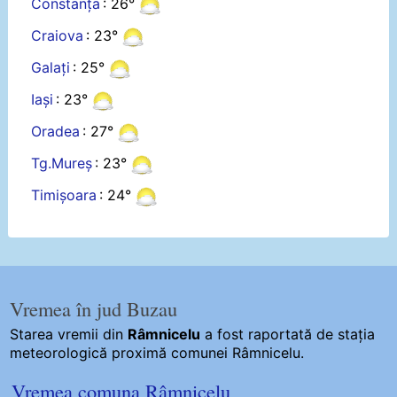
Constanța
: 26°
Craiova
: 23°
Galați
: 25°
Iași
: 23°
Oradea
: 27°
Tg.Mureș
: 23°
Timișoara
: 24°
Vremea în jud Buzau
Starea vremii din
Râmnicelu
a fost raportată de stația
meteorologică proximă comunei Râmnicelu.
Vremea comuna Râmnicelu