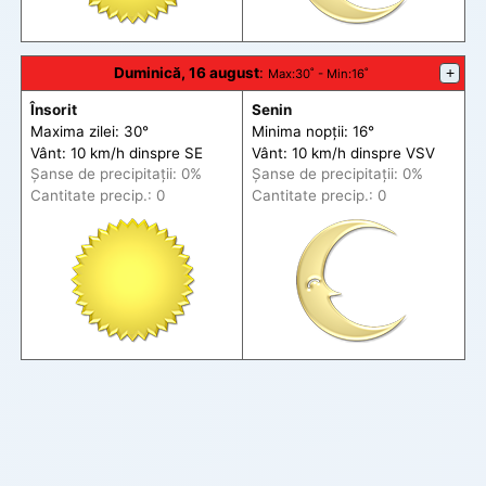
Duminică, 16 august
:
+
Max
:30˚ -
Min
:16˚
Însorit
Senin
Maxima zilei: 30°
Minima nopții: 16°
Vânt: 10 km/h din
spre
SE
Vânt: 10 km/h din
spre
VSV
Șanse de precip
itații
: 0%
Șanse de precip
itații
: 0%
Cantitate precip.: 0
Cantitate precip.: 0