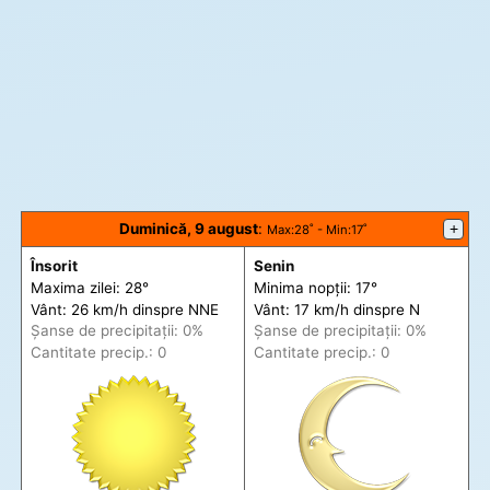
Duminică, 9 august
:
+
Max
:28˚ -
Min
:17˚
Însorit
Senin
Maxima zilei: 28°
Minima nopții: 17°
Vânt: 26 km/h din
spre
NNE
Vânt: 17 km/h din
spre
N
Șanse de precip
itații
: 0%
Șanse de precip
itații
: 0%
Cantitate precip.: 0
Cantitate precip.: 0