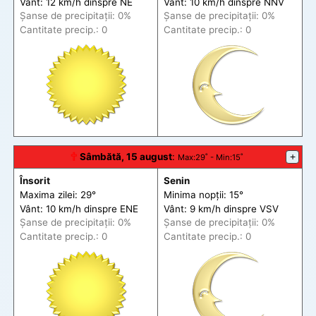
Vânt: 12 km/h din
spre
NE
Vânt: 10 km/h din
spre
NNV
Șanse de precip
itații
: 0%
Șanse de precip
itații
: 0%
Cantitate precip.: 0
Cantitate precip.: 0
🕆
Sâmbătă, 15 august
:
+
Max
:29˚ -
Min
:15˚
Însorit
Senin
Maxima zilei: 29°
Minima nopții: 15°
Vânt: 10 km/h din
spre
ENE
Vânt: 9 km/h din
spre
VSV
Șanse de precip
itații
: 0%
Șanse de precip
itații
: 0%
Cantitate precip.: 0
Cantitate precip.: 0