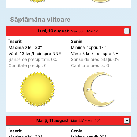
Săptămâna viitoare
Luni, 10 august
:
+
Max
:30˚ -
Min
:17˚
Însorit
Senin
Maxima zilei: 30°
Minima nopții: 17°
Vânt: 13 km/h din
spre
NNE
Vânt: 8 km/h din
spre
NV
Șanse de precip
itații
: 0%
Șanse de precip
itații
: 0%
Cantitate precip.: 0
Cantitate precip.: 0
Marți, 11 august
:
+
Max
:33˚ -
Min
:20˚
Însorit
Senin
Maxima zilei: 33°
Minima nopții: 20°