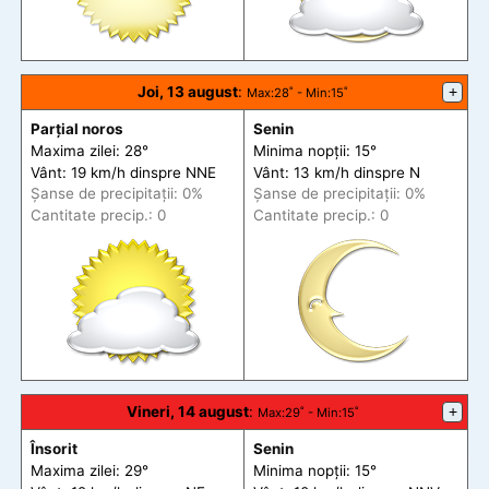
Joi, 13 august
:
+
Max
:28˚ -
Min
:15˚
Parțial noros
Senin
Maxima zilei: 28°
Minima nopții: 15°
Vânt: 19 km/h din
spre
NNE
Vânt: 13 km/h din
spre
N
Șanse de precip
itații
: 0%
Șanse de precip
itații
: 0%
Cantitate precip.: 0
Cantitate precip.: 0
Vineri, 14 august
:
+
Max
:29˚ -
Min
:15˚
Însorit
Senin
Maxima zilei: 29°
Minima nopții: 15°