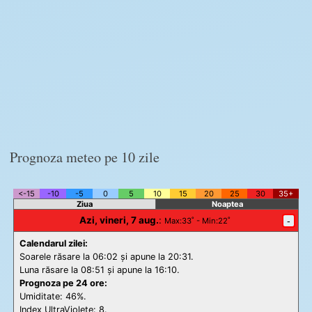
Prognoza meteo pe 10 zile
<-15
-10
-5
0
5
10
15
20
25
30
35+
Ziua
Noaptea
Azi, vineri, 7 aug.
:
-
Max
:33˚ -
Min
:22˚
Calendarul zilei:
Soarele răsare la 06:02 și apune la 20:31.
Luna răsare la 08:51 și apune la 16:10.
Prognoza pe 24 ore:
Umiditate: 46%.
Index UltraViolete:
8.