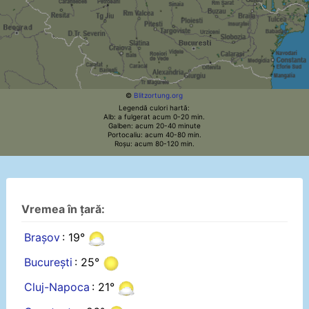
©
Blitzortung.org
Legendă culori hartă:
Alb: a fulgerat acum 0-20 min.
Galben: acum 20-40 minute
Portocaliu: acum 40-80 min.
Roșu: acum 80-120 min.
Vremea în țară:
Brașov
: 19°
București
: 25°
Cluj-Napoca
: 21°