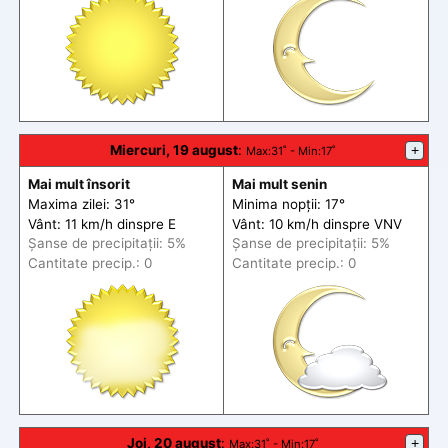
Miercuri, 19 august
:
+
Max
:31˚ -
Min
:17˚
Mai mult însorit
Mai mult senin
Maxima zilei: 31°
Minima nopții: 17°
Vânt: 11 km/h din
spre
E
Vânt: 10 km/h din
spre
VNV
Șanse de precip
itații
: 5%
Șanse de precip
itații
: 5%
Cantitate precip.: 0
Cantitate precip.: 0
Joi, 20 august
:
+
Max
:31˚ -
Min
:17˚