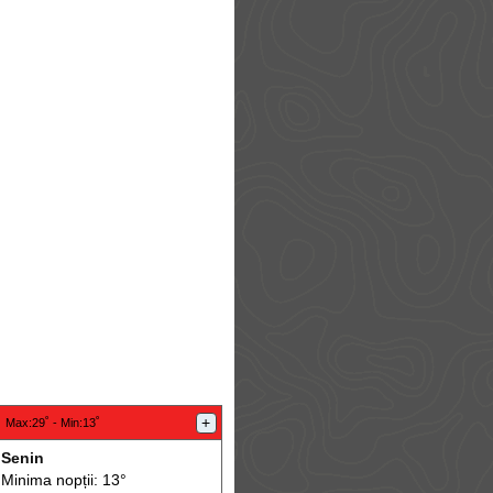
:
+
Max
:29˚ -
Min
:13˚
Senin
Minima nopții: 13°