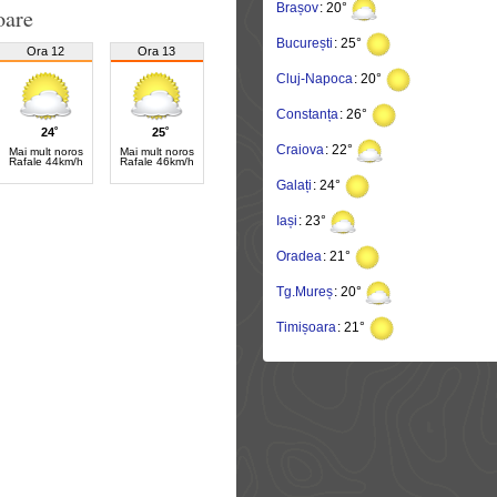
Brașov
: 20°
oare
București
: 25°
Ora 12
Ora 13
Cluj-Napoca
: 20°
Constanța
: 26°
24˚
25˚
Craiova
: 22°
Mai mult noros
Mai mult noros
Rafale 44km/h
Rafale 46km/h
Galați
: 24°
Iași
: 23°
Oradea
: 21°
Tg.Mureș
: 20°
Timișoara
: 21°