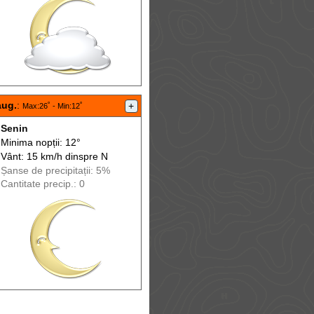
aug.
:
+
Max
:26˚ -
Min
:12˚
Senin
Minima nopții: 12°
Vânt: 15 km/h din
spre
N
Șanse de precip
itații
: 5%
Cantitate precip.: 0