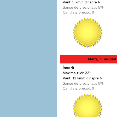
Vânt: 9 km/h din
spre
N
Șanse de precip
itații
: 5%
Cantitate precip.: 0
Marți, 11 august
Însorit
Maxima zilei: 33°
Vânt: 11 km/h din
spre
N
Șanse de precip
itații
: 5%
Cantitate precip.: 0