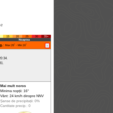
le
15
20
25
30
35+
Noaptea
g.
:
-
Max
:26˚ -
Min
:16˚
20:34.
31.
Mai mult noros
Minima nopții: 16°
Vânt: 24 km/h din
spre
NNV
Șanse de precip
itații
: 0%
Cantitate precip.: 0