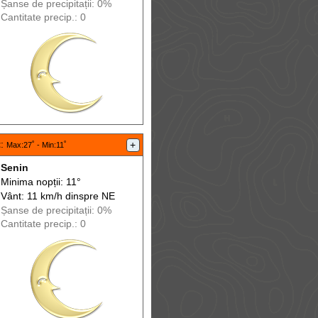
Șanse de precip
itații
: 0%
Cantitate precip.: 0
t
:
+
Max
:27˚ -
Min
:11˚
Senin
Minima nopții: 11°
Vânt: 11 km/h din
spre
NE
Șanse de precip
itații
: 0%
Cantitate precip.: 0