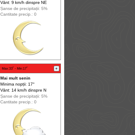
Vânt: 9 km/h din
spre
NE
Șanse de precip
itații
: 5%
Cantitate precip.: 0
:
+
Max
:33˚ -
Min
:17˚
Mai mult senin
Minima nopții: 17°
Vânt: 14 km/h din
spre
N
Șanse de precip
itații
: 5%
Cantitate precip.: 0