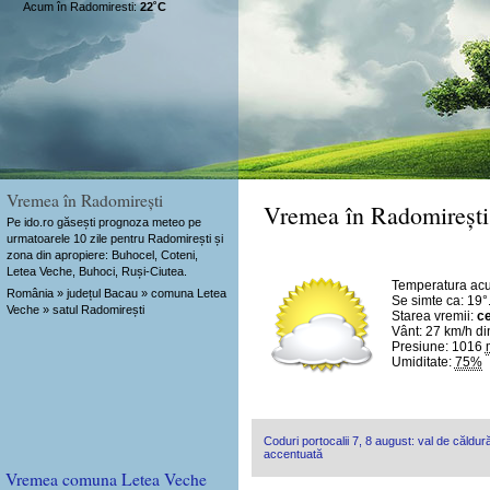
Acum în Radomiresti:
22˚C
Vremea în Radomirești
Vremea în Radomirești
Pe ido.ro găsești prognoza meteo pe
urmatoarele 10 zile pentru Radomirești și
zona din apropiere: Buhocel, Coteni,
Letea Veche, Buhoci, Ruși-Ciutea.
Temperatura ac
România » județul Bacau » comuna Letea
Se simte ca: 19°
Veche » satul Radomirești
Starea vremii:
ce
Vânt:
27 km/h
di
Presiune: 1016
Umiditate:
75%
Coduri portocalii 7, 8 august: val de căldură
accentuată
Vremea comuna Letea Veche