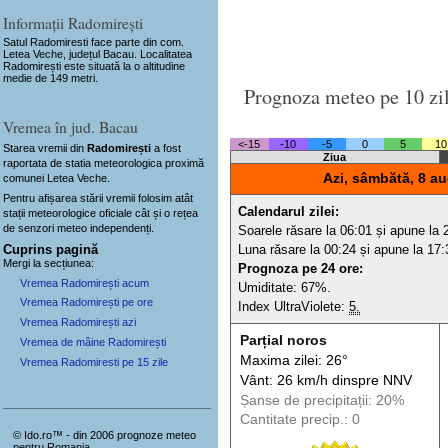
Informații Radomirești
Satul Radomiresti
face parte din com.
Letea Veche, județul Bacau. Localitatea
Radomirești este situată la o altitudine
medie de 149 metri.
Prognoza meteo pe 10 zi
Vremea în jud. Bacau
<-15
-10
-5
0
5
10
Starea vremii din
Radomirești
a fost
Ziua
raportata de statia meteorologica proximă
Azi, sâmbătă, 8 au
comunei Letea Veche.
Pentru afișarea stării vremii folosim atât
Calendarul zilei:
stații meteorologice oficiale cât și o rețea
de senzori meteo
independenți
.
Soarele răsare la 06:01 și apune la 
Cuprins pagină
Luna răsare la 00:24 și apune la 17:
Mergi la secțiunea:
Prognoza pe 24 ore:
Vremea Radomirești acum
Umiditate: 67%.
Vremea Radomirești pe ore
Index UltraViolete:
5.
Vremea Radomirești azi
Parțial noros
Vremea de mâine Radomirești
Maxima zilei: 26°
Vremea Radomiresti pe 15 zile
Vânt: 26 km/h din
spre
NNV
Șanse de precip
itații
: 20%
Cantitate precip.: 0
© Ido.ro™ - din 2006 prognoze meteo
pentru Romania.