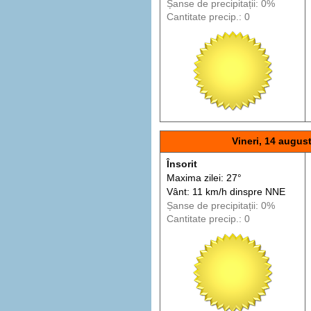
Șanse de precip
itații
: 0%
Cantitate precip.: 0
Vineri, 14 augus
Însorit
Maxima zilei: 27°
Vânt: 11 km/h din
spre
NNE
Șanse de precip
itații
: 0%
Cantitate precip.: 0