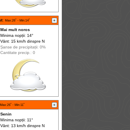
st
:
+
Max
:26˚ -
Min
:14˚
Mai mult noros
Minima nopții: 14°
Vânt: 15 km/h din
spre
N
Șanse de precip
itații
: 0%
Cantitate precip.: 0
:
+
Max
:26˚ -
Min
:11˚
Senin
Minima nopții: 11°
Vânt: 13 km/h din
spre
N