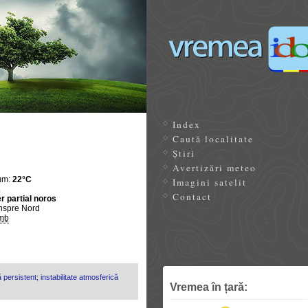
Index
Caută localitate
Știri
Avertizări meteo
um:
22°C
Imagini satelit
.
Contact
r partial noros
nspre Nord
mb
 persistent; instabilitate atmosferică
Vremea în țară: