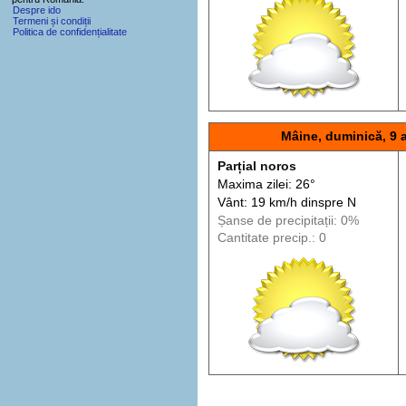
Despre ido
Termeni și condiții
Politica de confidențialitate
Mâine, duminică, 9 
Parțial noros
Maxima zilei: 26°
Vânt: 19 km/h din
spre
N
Șanse de precip
itații
: 0%
Cantitate precip.: 0