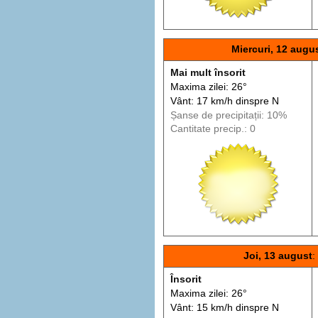
Miercuri, 12 augu
Mai mult însorit
Maxima zilei: 26°
Vânt: 17 km/h din
spre
N
Șanse de precip
itații
: 10%
Cantitate precip.: 0
Joi, 13 august
Însorit
Maxima zilei: 26°
Vânt: 15 km/h din
spre
N