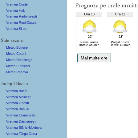
Prognoza pe orele următ
Vremea Costei
Vremea Holt
Ora 10
Ora 11
Vremea Radomirești
Vremea Ruși-Ciutea
Vremea Siretu
22˚
23˚
Sate vecine
Parțial noros
Parțial noros
Rafale 45km/h
Rafale 43km/h
Meteo Buhocel
Meteo Coteni
Mai multe ore
Meteo Dospinești
Meteo Furnicari
Meteo Racova
Județul Bacau
Vremea Bacău
Vremea Moinești
Vremea Onești
Vremea Buhuși
Vremea Comănești
Vremea Dărmănești
Vremea Slănic-Moldova
Vremea Târgu Ocna