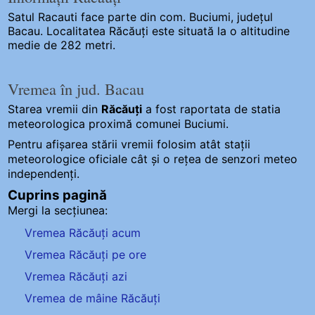
Satul Racauti
face parte din com. Buciumi, județul
Bacau. Localitatea Răcăuți este situată la o altitudine
medie de 282 metri.
Vremea în jud. Bacau
Starea vremii din
Răcăuți
a fost raportata de statia
meteorologica proximă comunei Buciumi.
Pentru afișarea stării vremii folosim atât stații
meteorologice oficiale cât și o rețea de senzori meteo
independenți
.
Cuprins pagină
Mergi la secțiunea:
Vremea Răcăuți acum
Vremea Răcăuți pe ore
Vremea Răcăuți azi
Vremea de mâine Răcăuți