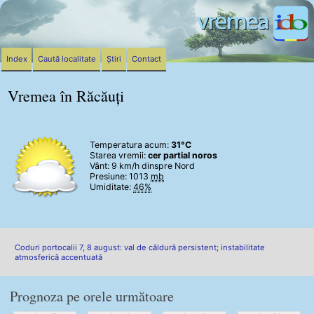
Index
Caută localitate
Știri
Contact
Vremea în Răcăuți
Temperatura acum:
31°C
Starea vremii:
cer partial noros
Vânt:
9 km/h
dinspre Nord
Presiune: 1013
mb
Umiditate:
46%
Coduri portocalii 7, 8 august: val de căldură persistent; instabilitate
atmosferică accentuată
Prognoza pe orele următoare