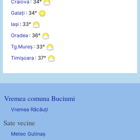
Craiova
: 34°
Galați
: 34°
Iași
: 33°
Oradea
: 36°
Tg.Mureș
: 33°
Timișoara
: 37°
Vremea comuna Buciumi
Vremea Răcăuți
Sate vecine
Meteo Gutinaș