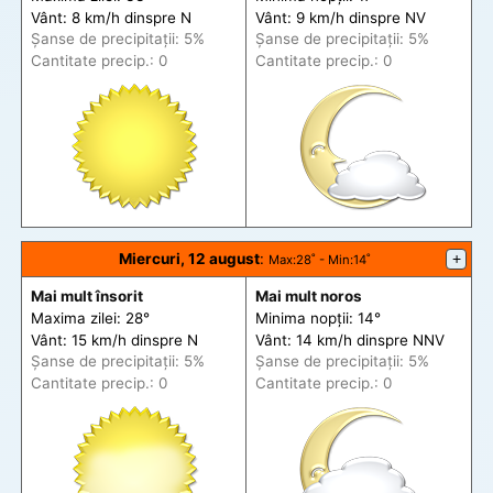
Vânt: 8 km/h din
spre
N
Vânt: 9 km/h din
spre
NV
Șanse de precip
itații
: 5%
Șanse de precip
itații
: 5%
Cantitate precip.: 0
Cantitate precip.: 0
Miercuri, 12 august
:
+
Max
:28˚ -
Min
:14˚
Mai mult însorit
Mai mult noros
Maxima zilei: 28°
Minima nopții: 14°
Vânt: 15 km/h din
spre
N
Vânt: 14 km/h din
spre
NNV
Șanse de precip
itații
: 5%
Șanse de precip
itații
: 5%
Cantitate precip.: 0
Cantitate precip.: 0