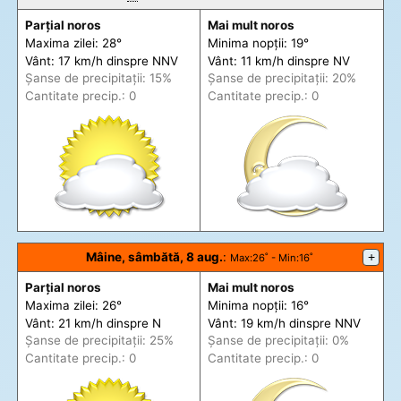
Parțial noros
Mai mult noros
Maxima zilei: 28°
Minima nopții: 19°
Vânt: 17 km/h din
spre
NNV
Vânt: 11 km/h din
spre
NV
Șanse de precip
itații
: 15%
Șanse de precip
itații
: 20%
Cantitate precip.: 0
Cantitate precip.: 0
Mâine, sâmbătă, 8 aug.
:
+
Max
:26˚ -
Min
:16˚
Parțial noros
Mai mult noros
Maxima zilei: 26°
Minima nopții: 16°
Vânt: 21 km/h din
spre
N
Vânt: 19 km/h din
spre
NNV
Șanse de precip
itații
: 25%
Șanse de precip
itații
: 0%
Cantitate precip.: 0
Cantitate precip.: 0