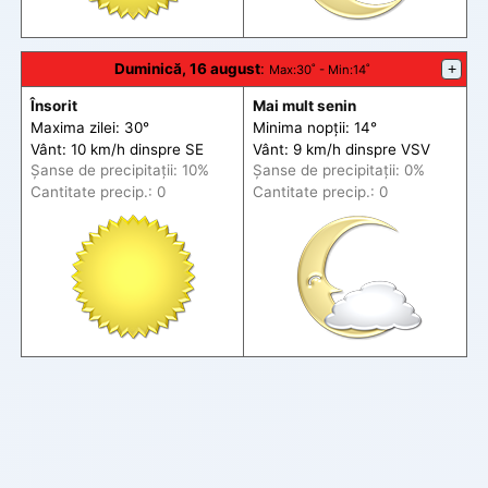
Duminică, 16 august
:
+
Max
:30˚ -
Min
:14˚
Însorit
Mai mult senin
Maxima zilei: 30°
Minima nopții: 14°
Vânt: 10 km/h din
spre
SE
Vânt: 9 km/h din
spre
VSV
Șanse de precip
itații
: 10%
Șanse de precip
itații
: 0%
Cantitate precip.: 0
Cantitate precip.: 0