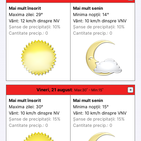
Mai mult însorit
Mai mult senin
Maxima zilei: 29°
Minima nopții: 14°
Vânt: 12 km/h din
spre
NV
Vânt: 10 km/h din
spre
VNV
Șanse de precip
itații
: 10%
Șanse de precip
itații
: 10%
Cantitate precip.: 0
Cantitate precip.: 0
Vineri, 21 august
:
+
Max
:30˚ -
Min
:15˚
Mai mult însorit
Mai mult senin
Maxima zilei: 30°
Minima nopții: 15°
Vânt: 10 km/h din
spre
NV
Vânt: 10 km/h din
spre
VNV
Șanse de precip
itații
: 15%
Șanse de precip
itații
: 15%
Cantitate precip.: 0
Cantitate precip.: 0