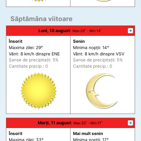
Săptămâna viitoare
Luni, 10 august
:
+
Max
:29˚ -
Min
:14˚
Însorit
Senin
Maxima zilei: 29°
Minima nopții: 14°
Vânt: 8 km/h din
spre
ENE
Vânt: 8 km/h din
spre
VSV
Șanse de precip
itații
: 5%
Șanse de precip
itații
: 5%
Cantitate precip.: 0
Cantitate precip.: 0
Marți, 11 august
:
+
Max
:33˚ -
Min
:17˚
Însorit
Mai mult senin
Maxima zilei: 33°
Minima nopții: 17°