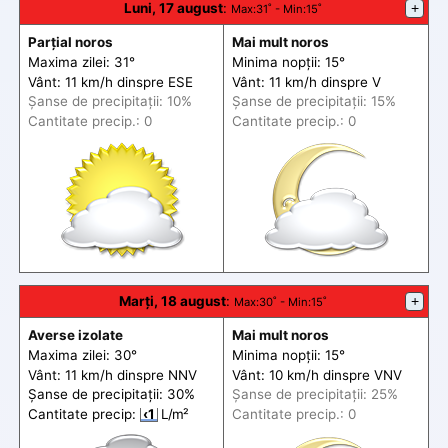
Luni, 17 august
:
+
Max
:31˚ -
Min
:15˚
Parțial noros
Mai mult noros
Maxima zilei: 31°
Minima nopții: 15°
Vânt: 11 km/h din
spre
ESE
Vânt: 11 km/h din
spre
V
Șanse de precip
itații
: 10%
Șanse de precip
itații
: 15%
Cantitate precip.: 0
Cantitate precip.: 0
Marți, 18 august
:
+
Max
:30˚ -
Min
:15˚
Averse izolate
Mai mult noros
Maxima zilei: 30°
Minima nopții: 15°
Vânt: 11 km/h din
spre
NNV
Vânt: 10 km/h din
spre
VNV
Șanse de precip
itații
: 30%
Șanse de precip
itații
: 25%
Cantitate precip:
‹1
L/m²
Cantitate precip.: 0