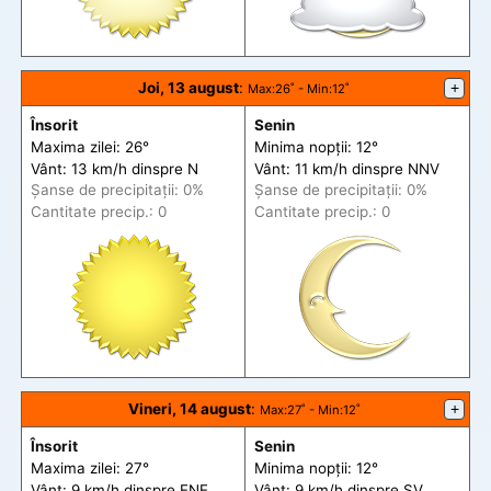
Joi, 13 august
:
+
Max
:26˚ -
Min
:12˚
Însorit
Senin
Maxima zilei: 26°
Minima nopții: 12°
Vânt: 13 km/h din
spre
N
Vânt: 11 km/h din
spre
NNV
Șanse de precip
itații
: 0%
Șanse de precip
itații
: 0%
Cantitate precip.: 0
Cantitate precip.: 0
Vineri, 14 august
:
+
Max
:27˚ -
Min
:12˚
Însorit
Senin
Maxima zilei: 27°
Minima nopții: 12°
Vânt: 9 km/h din
spre
ENE
Vânt: 9 km/h din
spre
SV