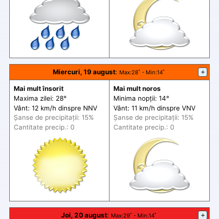
Miercuri, 19 august
:
+
Max
:28˚ -
Min
:14˚
Mai mult însorit
Mai mult noros
Maxima zilei: 28°
Minima nopții: 14°
Vânt: 12 km/h din
spre
NNV
Vânt: 11 km/h din
spre
VNV
Șanse de precip
itații
: 15%
Șanse de precip
itații
: 15%
Cantitate precip.: 0
Cantitate precip.: 0
Joi, 20 august
:
+
Max
:29˚ -
Min
:14˚