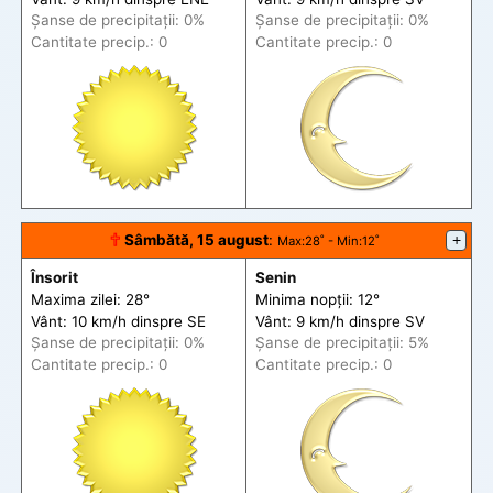
Șanse de precip
itații
: 0%
Șanse de precip
itații
: 0%
Cantitate precip.: 0
Cantitate precip.: 0
🕆
Sâmbătă, 15 august
:
+
Max
:28˚ -
Min
:12˚
Însorit
Senin
Maxima zilei: 28°
Minima nopții: 12°
Vânt: 10 km/h din
spre
SE
Vânt: 9 km/h din
spre
SV
Șanse de precip
itații
: 0%
Șanse de precip
itații
: 5%
Cantitate precip.: 0
Cantitate precip.: 0