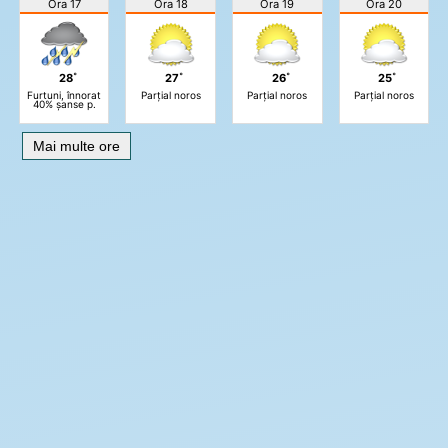
Ora 17
Ora 18
Ora 19
Ora 20
28˚
27˚
26˚
25˚
Furtuni, înnorat
Parțial noros
Parțial noros
Parțial noros
40% șanse p.
Mai multe ore