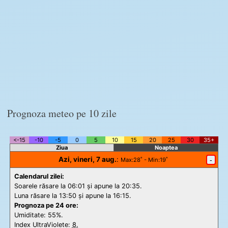
Prognoza meteo pe 10 zile
<-15
-10
-5
0
5
10
15
20
25
30
35+
Ziua
Noaptea
Azi, vineri, 7 aug.
:
-
Max
:28˚ -
Min
:19˚
Calendarul zilei:
Soarele răsare la 06:01 și apune la 20:35.
Luna răsare la 13:50 și apune la 16:15.
Prognoza pe 24 ore:
Umiditate: 55%.
Index UltraViolete:
8.