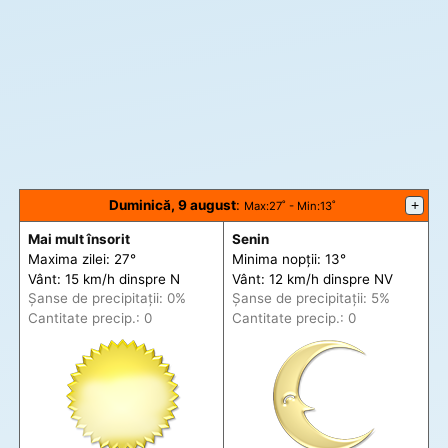
Duminică, 9 august
:
+
Max
:27˚ -
Min
:13˚
Mai mult însorit
Senin
Maxima zilei: 27°
Minima nopții: 13°
Vânt: 15 km/h din
spre
N
Vânt: 12 km/h din
spre
NV
Șanse de precip
itații
: 0%
Șanse de precip
itații
: 5%
Cantitate precip.: 0
Cantitate precip.: 0