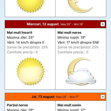
Miercuri, 12 august
:
+
Max
:35˚ -
Min
:19˚
Mai mult însorit
Mai mult noros
Maxima zilei: 35°
Minima nopții: 19°
Vânt: 14 km/h din
spre
E
Vânt: 17 km/h din
spre
ENE
Șanse de precip
itații
: 25%
Șanse de precip
itații
: 25%
Cantitate precip.: 0
Cantitate precip.: 0
Joi, 13 august
:
+
Max
:28˚ -
Min
:17˚
Parțial noros
Mai mult senin
Maxima zilei: 28°
Minima nopții: 17°