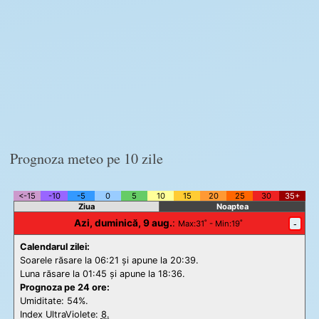
Prognoza meteo pe 10 zile
<-15
-10
-5
0
5
10
15
20
25
30
35+
Ziua
Noaptea
Azi, duminică, 9 aug.
:
-
Max
:31˚ -
Min
:19˚
Calendarul zilei:
Soarele răsare la 06:21 și apune la 20:39.
Luna răsare la 01:45 și apune la 18:36.
Prognoza pe 24 ore:
Umiditate: 54%.
Index UltraViolete:
8.