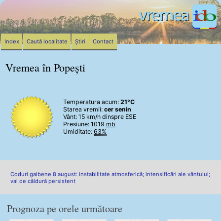
Index
Caută localitate
Știri
Contact
Vremea în Popești
Temperatura acum:
21°C
Starea vremii:
cer senin
Vânt:
15 km/h
dinspre ESE
Presiune: 1019
mb
Umiditate:
63%
Coduri galbene 8 august: instabilitate atmosferică; intensificări ale vântului;
val de căldură persistent
Prognoza pe orele următoare