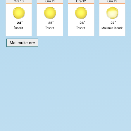
Ora 10
Ora 11
Ora 12
Ora 13
24˚
25˚
26˚
27˚
Însorit
Însorit
Însorit
Mai mult însorit
Mai multe ore