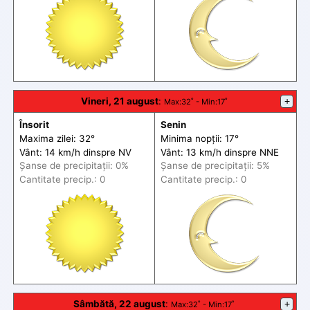
Vineri, 21 august
:
+
Max
:32˚ -
Min
:17˚
Însorit
Senin
Maxima zilei: 32°
Minima nopții: 17°
Vânt: 14 km/h din
spre
NV
Vânt: 13 km/h din
spre
NNE
Șanse de precip
itații
: 0%
Șanse de precip
itații
: 5%
Cantitate precip.: 0
Cantitate precip.: 0
Sâmbătă, 22 august
:
+
Max
:32˚ -
Min
:17˚