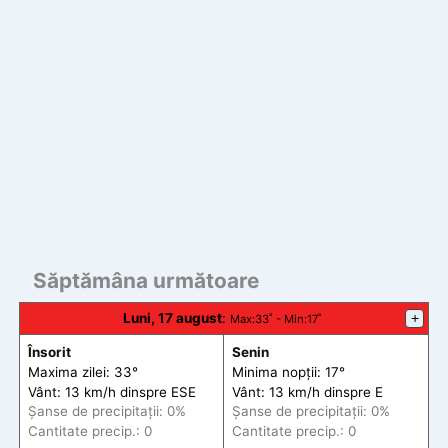
Săptămâna următoare
Luni, 17 august
:
+
Max
:33˚ -
Min
:17˚
Însorit
Senin
Maxima zilei: 33°
Minima nopții: 17°
Vânt: 13 km/h din
spre
ESE
Vânt: 13 km/h din
spre
E
Șanse de precip
itații
: 0%
Șanse de precip
itații
: 0%
Cantitate precip.: 0
Cantitate precip.: 0