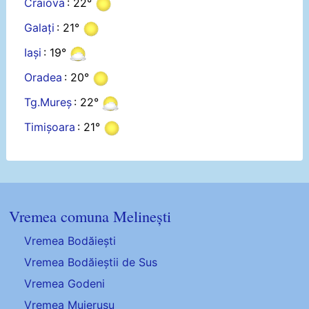
Craiova
: 22°
Galați
: 21°
Iași
: 19°
Oradea
: 20°
Tg.Mureș
: 22°
Timișoara
: 21°
Vremea comuna Melinești
Vremea Bodăiești
Vremea Bodăieștii de Sus
Vremea Godeni
Vremea Muierușu