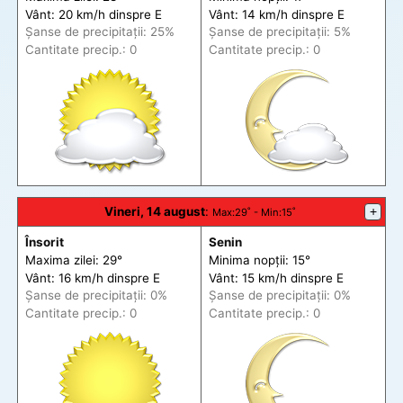
Vânt: 20 km/h din
spre
E
Vânt: 14 km/h din
spre
E
Șanse de precip
itații
: 25%
Șanse de precip
itații
: 5%
Cantitate precip.: 0
Cantitate precip.: 0
Vineri, 14 august
:
+
Max
:29˚ -
Min
:15˚
Însorit
Senin
Maxima zilei: 29°
Minima nopții: 15°
Vânt: 16 km/h din
spre
E
Vânt: 15 km/h din
spre
E
Șanse de precip
itații
: 0%
Șanse de precip
itații
: 0%
Cantitate precip.: 0
Cantitate precip.: 0