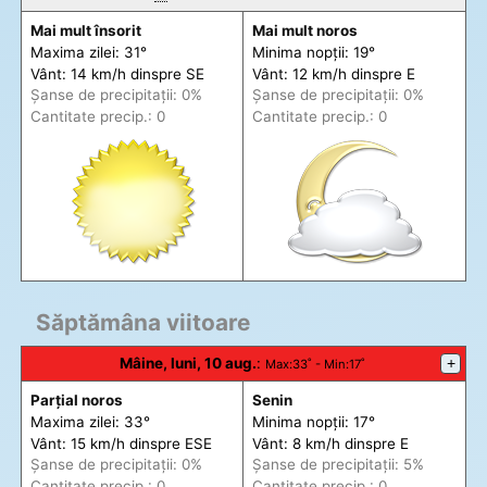
Mai mult însorit
Mai mult noros
Maxima zilei: 31°
Minima nopții: 19°
Vânt: 14 km/h din
spre
SE
Vânt: 12 km/h din
spre
E
Șanse de precip
itații
: 0%
Șanse de precip
itații
: 0%
Cantitate precip.: 0
Cantitate precip.: 0
Săptămâna viitoare
Mâine, luni, 10 aug.
:
+
Max
:33˚ -
Min
:17˚
Parțial noros
Senin
Maxima zilei: 33°
Minima nopții: 17°
Vânt: 15 km/h din
spre
ESE
Vânt: 8 km/h din
spre
E
Șanse de precip
itații
: 0%
Șanse de precip
itații
: 5%
Cantitate precip.: 0
Cantitate precip.: 0