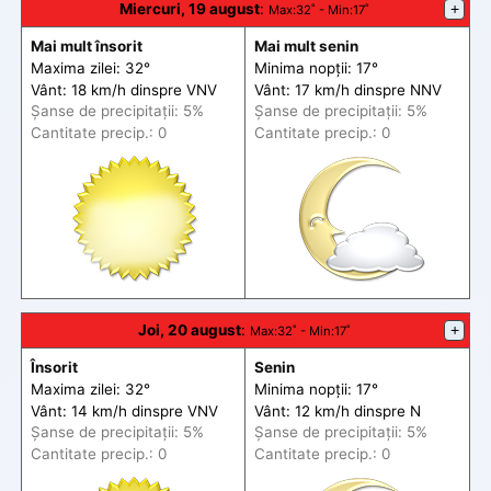
Miercuri, 19 august
:
+
Max
:32˚ -
Min
:17˚
Mai mult însorit
Mai mult senin
Maxima zilei: 32°
Minima nopții: 17°
Vânt: 18 km/h din
spre
VNV
Vânt: 17 km/h din
spre
NNV
Șanse de precip
itații
: 5%
Șanse de precip
itații
: 5%
Cantitate precip.: 0
Cantitate precip.: 0
Joi, 20 august
:
+
Max
:32˚ -
Min
:17˚
Însorit
Senin
Maxima zilei: 32°
Minima nopții: 17°
Vânt: 14 km/h din
spre
VNV
Vânt: 12 km/h din
spre
N
Șanse de precip
itații
: 5%
Șanse de precip
itații
: 5%
Cantitate precip.: 0
Cantitate precip.: 0