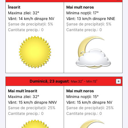
Însorit
Mai mult noros
Maxima zilei: 32°
Minima nopții: 17°
Vânt: 14 km/h din
spre
NV
Vânt: 13 km/h din
spre
NNE
Șanse de precip
itații
: 5%
Șanse de precip
itații
: 5%
Cantitate precip.: 0
Cantitate precip.: 0
Duminică, 23 august
:
+
Max
:32˚ -
Min
:15˚
Mai mult însorit
Mai mult noros
Maxima zilei: 32°
Minima nopții: 15°
Vânt: 15 km/h din
spre
NNV
Vânt: 15 km/h din
spre
NV
Șanse de precip
itații
: 25%
Șanse de precip
itații
: 25%
Cantitate precip.: 0
Cantitate precip.: 0