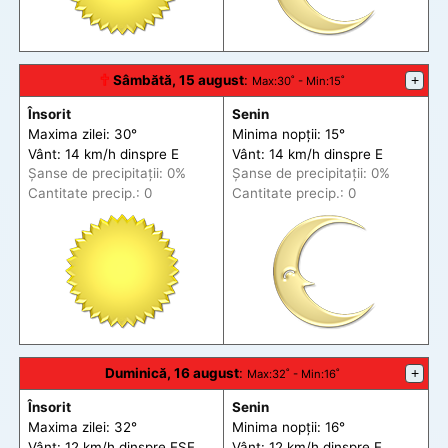
🕆
Sâmbătă, 15 august
:
+
Max
:30˚ -
Min
:15˚
Însorit
Senin
Maxima zilei: 30°
Minima nopții: 15°
Vânt: 14 km/h din
spre
E
Vânt: 14 km/h din
spre
E
Șanse de precip
itații
: 0%
Șanse de precip
itații
: 0%
Cantitate precip.: 0
Cantitate precip.: 0
Duminică, 16 august
:
+
Max
:32˚ -
Min
:16˚
Însorit
Senin
Maxima zilei: 32°
Minima nopții: 16°
Vânt: 12 km/h din
spre
ESE
Vânt: 12 km/h din
spre
E