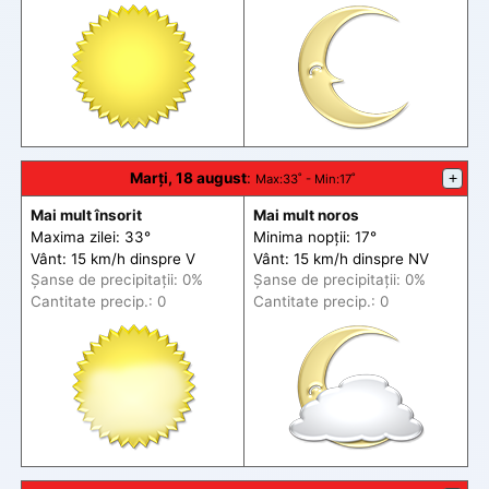
Marți, 18 august
:
+
Max
:33˚ -
Min
:17˚
Mai mult însorit
Mai mult noros
Maxima zilei: 33°
Minima nopții: 17°
Vânt: 15 km/h din
spre
V
Vânt: 15 km/h din
spre
NV
Șanse de precip
itații
: 0%
Șanse de precip
itații
: 0%
Cantitate precip.: 0
Cantitate precip.: 0