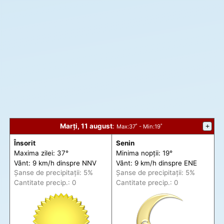
Marți, 11 august
:
+
Max
:37˚ -
Min
:19˚
Însorit
Senin
Maxima zilei: 37°
Minima nopții: 19°
Vânt: 9 km/h din
spre
NNV
Vânt: 9 km/h din
spre
ENE
Șanse de precip
itații
: 5%
Șanse de precip
itații
: 5%
Cantitate precip.: 0
Cantitate precip.: 0