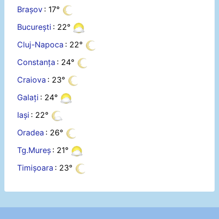
Brașov
: 17°
București
: 22°
Cluj-Napoca
: 22°
Constanța
: 24°
Craiova
: 23°
Galați
: 24°
Iași
: 22°
Oradea
: 26°
Tg.Mureș
: 21°
Timișoara
: 23°