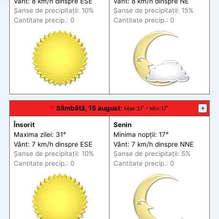
Vânt: 8 km/h din
spre
ESE
Vânt: 8 km/h din
spre
NE
Șanse de precip
itații
: 10%
Șanse de precip
itații
: 15%
Cantitate precip.: 0
Cantitate precip.: 0
🕆
Sâmbătă, 15 august
:
+
Max
:31˚ -
Min
:17˚
Însorit
Senin
Maxima zilei: 31°
Minima nopții: 17°
Vânt: 7 km/h din
spre
ESE
Vânt: 7 km/h din
spre
NNE
Șanse de precip
itații
: 10%
Șanse de precip
itații
: 5%
Cantitate precip.: 0
Cantitate precip.: 0