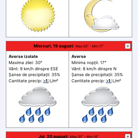
Miercuri, 19 august
:
+
Max
:30˚ -
Min
:17˚
Averse izolate
Averse
Maxima zilei: 30°
Minima nopții: 17°
Vânt: 9 km/h din
spre
ESE
Vânt: 8 km/h din
spre
N
Șanse de precip
itații
: 35%
Șanse de precip
itații
: 35%
Cantitate precip:
‹1
L/m²
Cantitate precip:
‹1
L/m²
Joi, 20 august
:
+
Max
:30˚ -
Min
:16˚