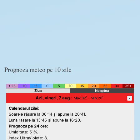
Prognoza meteo pe 10 zile
<-15
-10
-5
0
5
10
15
20
25
30
35+
Ziua
Noaptea
Azi, vineri, 7 aug.
:
-
Max
:32˚ -
Min
:20˚
Calendarul zilei:
Soarele răsare la 06:14 și apune la 20:41.
Luna răsare la 13:45 și apune la 16:20.
Prognoza pe 24 ore:
Umiditate: 51%.
Index UltraViolete:
8.