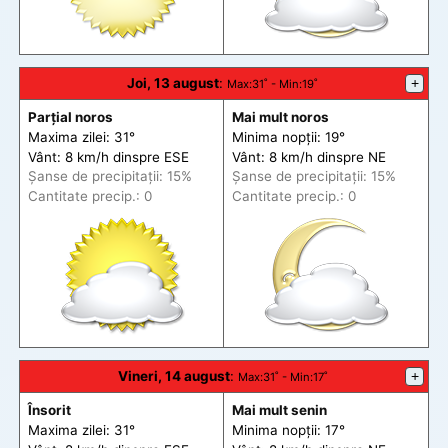
Joi, 13 august
:
+
Max
:31˚ -
Min
:19˚
Parțial noros
Mai mult noros
Maxima zilei: 31°
Minima nopții: 19°
Vânt: 8 km/h din
spre
ESE
Vânt: 8 km/h din
spre
NE
Șanse de precip
itații
: 15%
Șanse de precip
itații
: 15%
Cantitate precip.: 0
Cantitate precip.: 0
Vineri, 14 august
:
+
Max
:31˚ -
Min
:17˚
Însorit
Mai mult senin
Maxima zilei: 31°
Minima nopții: 17°