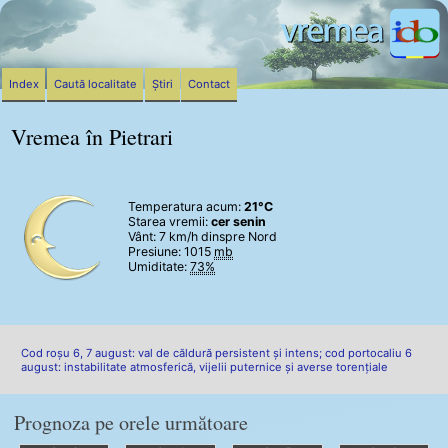
Index
Caută localitate
Știri
Contact
Vremea în Pietrari
Temperatura acum:
21°C
Starea vremii:
cer senin
Vânt:
7 km/h
dinspre Nord
Presiune: 1015
mb
Umiditate:
73%
Cod roșu 6, 7 august: val de căldură persistent și intens; cod portocaliu 6
august: instabilitate atmosferică, vijelii puternice și averse torențiale
Prognoza pe orele următoare