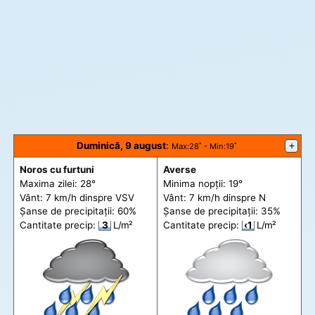
Duminică, 9 august
:
+
Max
:28˚ -
Min
:19˚
Noros cu furtuni
Averse
Maxima zilei: 28°
Minima nopții: 19°
Vânt: 7 km/h din
spre
VSV
Vânt: 7 km/h din
spre
N
Șanse de precip
itații
: 60%
Șanse de precip
itații
: 35%
Cantitate precip:
3
L/m²
Cantitate precip:
‹1
L/m²