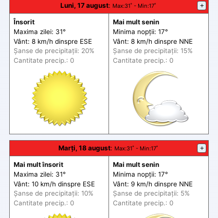
Luni, 17 august
:
+
Max
:31˚ -
Min
:17˚
Însorit
Mai mult senin
Maxima zilei: 31°
Minima nopții: 17°
Vânt: 8 km/h din
spre
ESE
Vânt: 8 km/h din
spre
NNE
Șanse de precip
itații
: 20%
Șanse de precip
itații
: 15%
Cantitate precip.: 0
Cantitate precip.: 0
Marți, 18 august
:
+
Max
:31˚ -
Min
:17˚
Mai mult însorit
Mai mult senin
Maxima zilei: 31°
Minima nopții: 17°
Vânt: 10 km/h din
spre
ESE
Vânt: 9 km/h din
spre
NNE
Șanse de precip
itații
: 10%
Șanse de precip
itații
: 5%
Cantitate precip.: 0
Cantitate precip.: 0