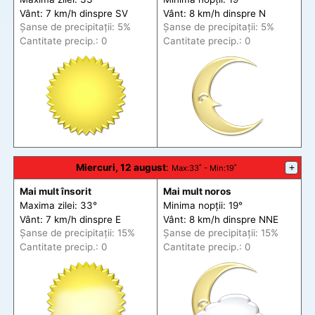
Vânt: 7 km/h din
spre
SV
Vânt: 8 km/h din
spre
N
Șanse de precip
itații
: 5%
Șanse de precip
itații
: 5%
Cantitate precip.: 0
Cantitate precip.: 0
Miercuri, 12 august
:
+
Max
:33˚ -
Min
:19˚
Mai mult însorit
Mai mult noros
Maxima zilei: 33°
Minima nopții: 19°
Vânt: 7 km/h din
spre
E
Vânt: 8 km/h din
spre
NNE
Șanse de precip
itații
: 15%
Șanse de precip
itații
: 15%
Cantitate precip.: 0
Cantitate precip.: 0