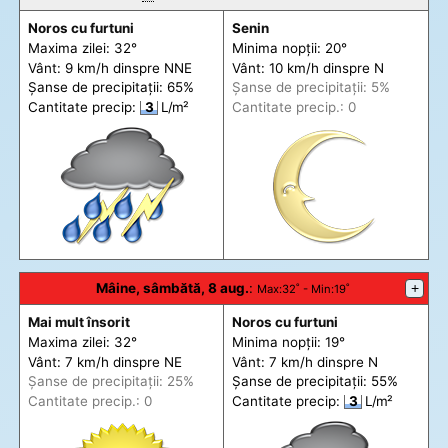
Noros cu furtuni
Senin
Maxima zilei: 32°
Minima nopții: 20°
Vânt: 9 km/h din
spre
NNE
Vânt: 10 km/h din
spre
N
Șanse de precip
itații
: 65%
Șanse de precip
itații
: 5%
Cantitate precip:
3
L/m²
Cantitate precip.: 0
Mâine, sâmbătă, 8 aug.
:
+
Max
:32˚ -
Min
:19˚
Mai mult însorit
Noros cu furtuni
Maxima zilei: 32°
Minima nopții: 19°
Vânt: 7 km/h din
spre
NE
Vânt: 7 km/h din
spre
N
Șanse de precip
itații
: 25%
Șanse de precip
itații
: 55%
Cantitate precip.: 0
Cantitate precip:
3
L/m²