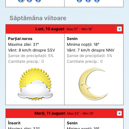
Săptămâna viitoare
Luni, 10 august
:
+
Max
:31˚ -
Min
:18˚
Parțial noros
Senin
Maxima zilei: 31°
Minima nopții: 18°
Vânt: 8 km/h din
spre
SSV
Vânt: 7 km/h din
spre
NNV
Șanse de precip
itații
: 5%
Șanse de precip
itații
: 5%
Cantitate precip.: 0
Cantitate precip.: 0
Marți, 11 august
:
+
Max
:33˚ -
Min
:19˚
Însorit
Senin
Maxima zilei: 33°
Minima nopții: 19°