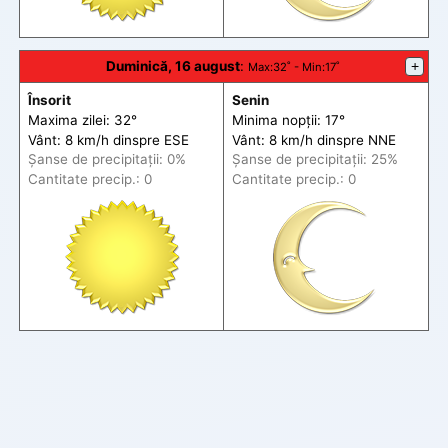
Duminică, 16 august
:
+
Max
:32˚ -
Min
:17˚
Însorit
Senin
Maxima zilei: 32°
Minima nopții: 17°
Vânt: 8 km/h din
spre
ESE
Vânt: 8 km/h din
spre
NNE
Șanse de precip
itații
: 0%
Șanse de precip
itații
: 25%
Cantitate precip.: 0
Cantitate precip.: 0