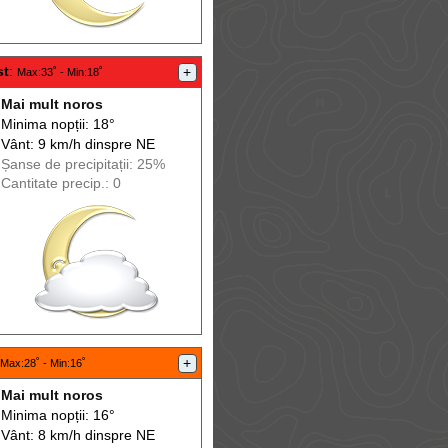
st
:
+
Max
:33˚ -
Min
:18˚
Mai mult noros
Minima nopții: 18°
Vânt: 9 km/h din
spre
NE
Șanse de precip
itații
: 25%
Cantitate precip.: 0
+
Max
:28˚ -
Min
:16˚
Mai mult noros
Minima nopții: 16°
Vânt: 8 km/h din
spre
NE