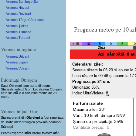
Vremea Bumbești-Jiu
Vremea Novaci
Vremea Rovinari
Vremea Târgu Cărbunești
Vremea Țicleni
Prognoza meteo pe 10 zi
Vremea Tismana
Vremea Turceni
<-15
-10
-5
0
5
10
Vremea în regiune
Ziua
Azi, sâmbătă, 8 au
Vremea Uricani
Vremea Lupeni
Calendarul zilei:
Vremea Vulcan
Soarele răsare la 06:20 și apune la 
Luna răsare la 00:46 și apune la 17:
Informații Obrejeni
Prognoza pe 24 ore:
Satul Obrejeni
face parte din com.
Umiditate: 36%.
Stănești, județul Gorj. Localitatea Obrejeni
Index UltraViolete:
8.
este situată la o altitudine medie de 269
metri.
Furtuni izolate
Maxima zilei: 33°
Vremea în jud. Gorj
Vânt: 10 km/h din
spre
NNV
Starea vremii din
Obrejeni
a fost raportata
Șanse de precip
itații
: 35%
de statia meteorologica proximă comunei
Stănești.
Cantitate precip.: 0
Pentru afișarea stării vremii folosim atât