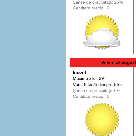
Șanse de precip
itații
: 25%
Cantitate precip.: 0
Vineri, 14 augus
Însorit
Maxima zilei: 29°
Vânt: 8 km/h din
spre
ESE
Șanse de precip
itații
: 0%
Cantitate precip.: 0