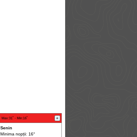
:
+
Max
:31˚ -
Min
:16˚
Senin
Minima nopții: 16°