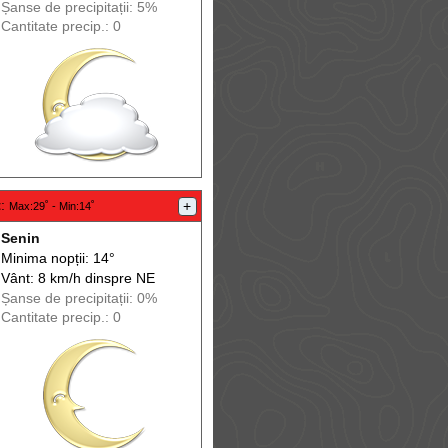
Șanse de precip
itații
: 5%
Cantitate precip.: 0
t
:
+
Max
:29˚ -
Min
:14˚
Senin
Minima nopții: 14°
Vânt: 8 km/h din
spre
NE
Șanse de precip
itații
: 0%
Cantitate precip.: 0