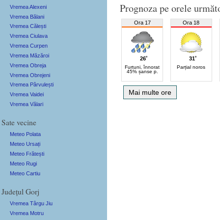
Prognoza pe orele următ
Vremea Alexeni
Vremea Bălani
Ora 17
Ora 18
Vremea Călești
Vremea Ciulava
Vremea Curpen
Vremea Măzăroi
26˚
31˚
Vremea Obreja
Furtuni, înnorat
Parțial noros
45% șanse p.
Vremea Obrejeni
Vremea Pârvulești
Mai multe ore
Vremea Vaidei
Vremea Vălari
Sate vecine
Meteo Polata
Meteo Ursați
Meteo Frătești
Meteo Rugi
Meteo Cartiu
Județul Gorj
Vremea Târgu Jiu
Vremea Motru