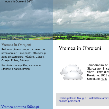
Acum în Obrejeni:
30˚C
Vremea în Obrejeni
Vremea în Obrejeni
Pe ido.ro găsești prognoza meteo pe
urmatoarele 10 zile pentru Obrejeni și
zona din apropiere: Măzăroi, Călești,
Obreja, Polata, Stănești.
Temperatura ac
România » județul Gorj » comuna
Starea vremii:
ce
Stănești » satul Obrejeni
Vânt:
9 km/h
din
Presiune: 1013
Umiditate:
42%
Coduri galbene 8 august: instabilitate atmosf
căldură persistent
Vremea comuna Stănești