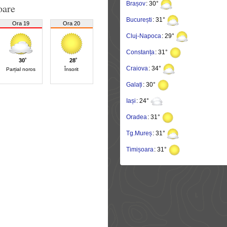
Brașov
: 30°
oare
București
: 31°
Ora 19
Ora 20
Cluj-Napoca
: 29°
Constanța
: 31°
30˚
28˚
Craiova
: 34°
Parțial noros
Însorit
Galați
: 30°
Iași
: 24°
Oradea
: 31°
Tg.Mureș
: 31°
Timișoara
: 31°