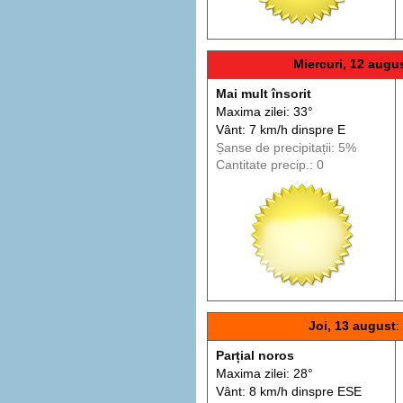
Miercuri, 12 augu
Mai mult însorit
Maxima zilei: 33°
Vânt: 7 km/h din
spre
E
Șanse de precip
itații
: 5%
Cantitate precip.: 0
Joi, 13 august
:
Parțial noros
Maxima zilei: 28°
Vânt: 8 km/h din
spre
ESE