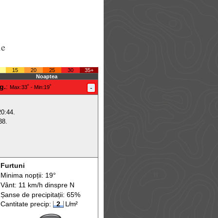
le
15
20
25
30
35+
Noaptea
g.
:
-
Max
:33˚ -
Min
:19˚
20:44.
38.
Furtuni
Minima nopții: 19°
Vânt: 11 km/h din
spre
N
Șanse de precip
itații
: 65%
Cantitate precip:
2
L/m²