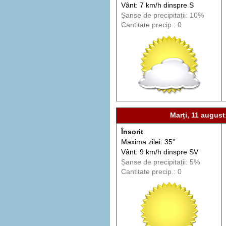
Vânt: 7 km/h din
spre
S
Șanse de precip
itații
: 10%
Cantitate precip.: 0
Marți, 11 august
Însorit
Maxima zilei: 35°
Vânt: 9 km/h din
spre
SV
Șanse de precip
itații
: 5%
Cantitate precip.: 0