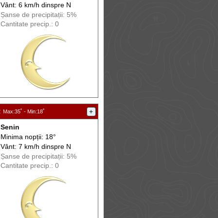
Vânt: 6 km/h din
spre
N
Șanse de precip
itații
: 5%
Cantitate precip.: 0
:
+
Max
:35˚ -
Min
:18˚
Senin
Minima nopții: 18°
Vânt: 7 km/h din
spre
N
Șanse de precip
itații
: 5%
Cantitate precip.: 0