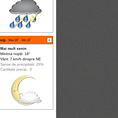
aug.
:
+
Max
:28˚ -
Min
:18˚
Mai mult senin
Minima nopții: 18°
Vânt: 7 km/h din
spre
NE
Șanse de precip
itații
: 25%
Cantitate precip.: 0