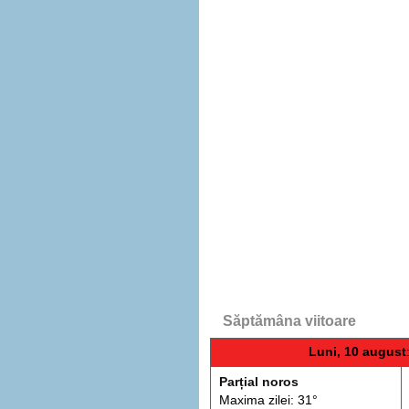
Săptămâna viitoare
Luni, 10 august
Parțial noros
Maxima zilei: 31°