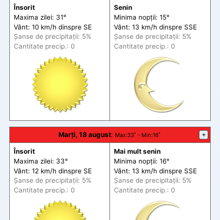
Însorit
Senin
Maxima zilei: 31°
Minima nopții: 15°
Vânt: 10 km/h din
spre
SE
Vânt: 13 km/h din
spre
SSE
Șanse de precip
itații
: 5%
Șanse de precip
itații
: 5%
Cantitate precip.: 0
Cantitate precip.: 0
Marți, 18 august
:
+
Max
:33˚ -
Min
:16˚
Însorit
Mai mult senin
Maxima zilei: 33°
Minima nopții: 16°
Vânt: 12 km/h din
spre
SE
Vânt: 13 km/h din
spre
SSE
Șanse de precip
itații
: 5%
Șanse de precip
itații
: 5%
Cantitate precip.: 0
Cantitate precip.: 0