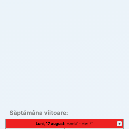
Săptămâna viitoare:
Luni, 17 august
:
+
Max
:31˚ -
Min
:15˚