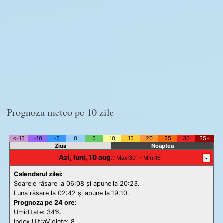
Prognoza meteo pe 10 zile
<-15
-10
-5
0
5
10
15
20
25
30
35+
Ziua
Noaptea
Azi, luni, 10 aug.
:
-
Max
:30˚ -
Min
:16˚
Calendarul zilei:
Soarele răsare la 06:08 și apune la 20:23.
Luna răsare la 02:42 și apune la 19:10.
Prognoza pe 24 ore:
Umiditate: 34%.
Index UltraViolete:
8.