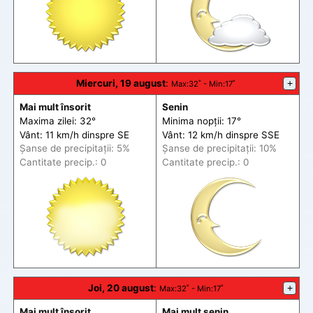
Miercuri, 19 august
:
+
Max
:32˚ -
Min
:17˚
Mai mult însorit
Senin
Maxima zilei: 32°
Minima nopții: 17°
Vânt: 11 km/h din
spre
SE
Vânt: 12 km/h din
spre
SSE
Șanse de precip
itații
: 5%
Șanse de precip
itații
: 10%
Cantitate precip.: 0
Cantitate precip.: 0
Joi, 20 august
:
+
Max
:32˚ -
Min
:17˚
Mai mult însorit
Mai mult senin