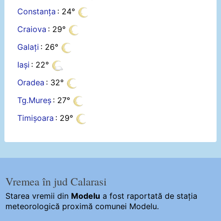
Constanța
: 24°
Craiova
: 29°
Galați
: 26°
Iași
: 22°
Oradea
: 32°
Tg.Mureș
: 27°
Timișoara
: 29°
Vremea în jud Calarasi
Starea vremii din
Modelu
a fost raportată de stația
meteorologică proximă comunei Modelu.