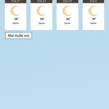
Ora 21
Ora 22
Ora 23
Ora 0
25˚
23˚
22˚
21˚
Senin
Senin
Senin
Senin
Mai multe ore