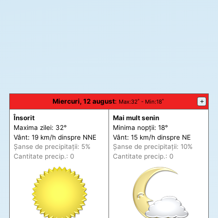
Miercuri, 12 august
:
+
Max
:32˚ -
Min
:18˚
Însorit
Mai mult senin
Maxima zilei: 32°
Minima nopții: 18°
Vânt: 19 km/h din
spre
NNE
Vânt: 15 km/h din
spre
NE
Șanse de precip
itații
: 5%
Șanse de precip
itații
: 10%
Cantitate precip.: 0
Cantitate precip.: 0