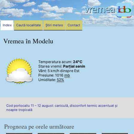
Index
Caută localitate
Știri meteo
Contact
Vremea în Modelu
Temperatura acum:
24°C
Starea vremii:
Parțial senin
Vânt:
5 km/h
dinspre Est
Presiune: 1016
mb
Umiditate:
52%
Cod portocaliu 11 – 12 august: caniculă, disconfort termic accentuat și
noapte tropicală
Prognoza pe orele următoare