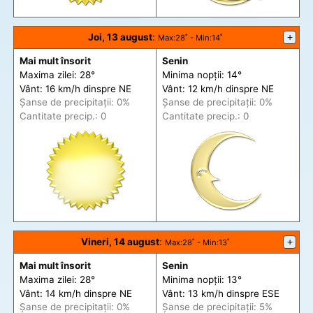
Joi, 13 august
:
+
Max
:28˚ -
Min
:14˚
Mai mult însorit
Senin
Maxima zilei: 28°
Minima nopții: 14°
Vânt: 16 km/h din
spre
NE
Vânt: 12 km/h din
spre
NE
Șanse de precip
itații
: 0%
Șanse de precip
itații
: 0%
Cantitate precip.: 0
Cantitate precip.: 0
Vineri, 14 august
:
+
Max
:28˚ -
Min
:13˚
Mai mult însorit
Senin
Maxima zilei: 28°
Minima nopții: 13°
Vânt: 14 km/h din
spre
NE
Vânt: 13 km/h din
spre
ESE
Șanse de precip
itații
: 0%
Șanse de precip
itații
: 5%