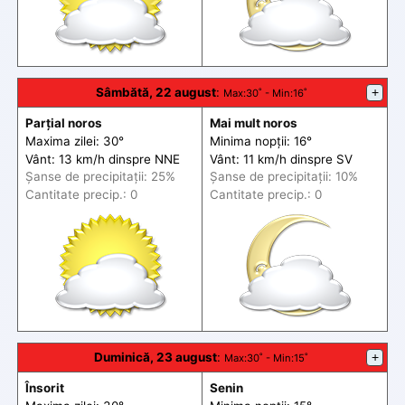
Sâmbătă, 22 august
:
+
Max
:30˚ -
Min
:16˚
Parțial noros
Mai mult noros
Maxima zilei: 30°
Minima nopții: 16°
Vânt: 13 km/h din
spre
NNE
Vânt: 11 km/h din
spre
SV
Șanse de precip
itații
: 25%
Șanse de precip
itații
: 10%
Cantitate precip.: 0
Cantitate precip.: 0
Duminică, 23 august
:
+
Max
:30˚ -
Min
:15˚
Însorit
Senin