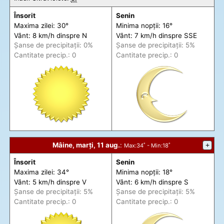
Însorit
Senin
Maxima zilei: 30°
Minima nopții: 16°
Vânt: 8 km/h din
spre
N
Vânt: 7 km/h din
spre
SSE
Șanse de precip
itații
: 0%
Șanse de precip
itații
: 5%
Cantitate precip.: 0
Cantitate precip.: 0
Mâine, marți, 11 aug.
:
+
Max
:34˚ -
Min
:18˚
Însorit
Senin
Maxima zilei: 34°
Minima nopții: 18°
Vânt: 5 km/h din
spre
V
Vânt: 6 km/h din
spre
S
Șanse de precip
itații
: 5%
Șanse de precip
itații
: 5%
Cantitate precip.: 0
Cantitate precip.: 0