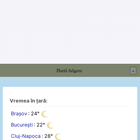
Hartă fulgere
+
Vremea în țară:
Brașov
: 24°
București
: 22°
Cluj-Napoca
: 28°