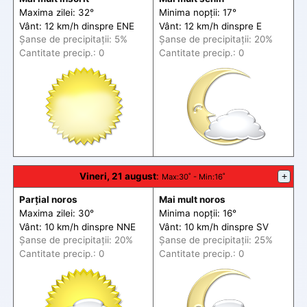
Maxima zilei: 32°
Minima nopții: 17°
Vânt: 12 km/h din
spre
ENE
Vânt: 12 km/h din
spre
E
Șanse de precip
itații
: 5%
Șanse de precip
itații
: 20%
Cantitate precip.: 0
Cantitate precip.: 0
Vineri, 21 august
:
+
Max
:30˚ -
Min
:16˚
Parțial noros
Mai mult noros
Maxima zilei: 30°
Minima nopții: 16°
Vânt: 10 km/h din
spre
NNE
Vânt: 10 km/h din
spre
SV
Șanse de precip
itații
: 20%
Șanse de precip
itații
: 25%
Cantitate precip.: 0
Cantitate precip.: 0