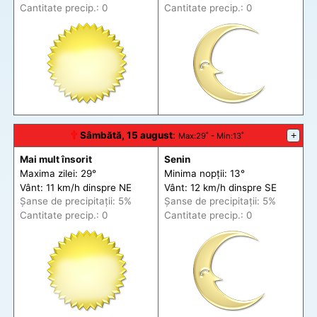
Cantitate precip.: 0
Cantitate precip.: 0
🕆
Sâmbătă, 15 august
:
+
Max
:29˚ -
Min
:13˚
Mai mult însorit
Senin
Maxima zilei: 29°
Minima nopții: 13°
Vânt: 11 km/h din
spre
NE
Vânt: 12 km/h din
spre
SE
Șanse de precip
itații
: 5%
Șanse de precip
itații
: 5%
Cantitate precip.: 0
Cantitate precip.: 0