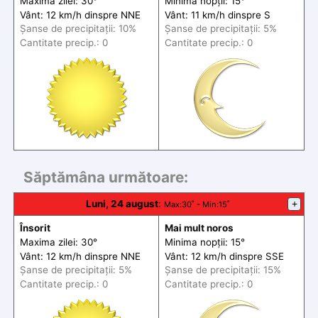
Maxima zilei: 30°
Minima nopții: 15°
Vânt: 12 km/h din
spre
NNE
Vânt: 11 km/h din
spre
S
Șanse de precip
itații
: 10%
Șanse de precip
itații
: 5%
Cantitate precip.: 0
Cantitate precip.: 0
Săptămâna următoare:
Luni, 24 august
:
+
Max
:30˚ -
Min
:15˚
Însorit
Mai mult noros
Maxima zilei: 30°
Minima nopții: 15°
Vânt: 12 km/h din
spre
NNE
Vânt: 12 km/h din
spre
SSE
Șanse de precip
itații
: 5%
Șanse de precip
itații
: 15%
Cantitate precip.: 0
Cantitate precip.: 0