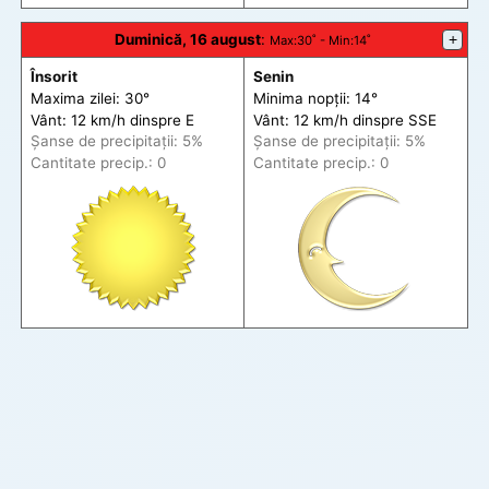
Duminică, 16 august
:
+
Max
:30˚ -
Min
:14˚
Însorit
Senin
Maxima zilei: 30°
Minima nopții: 14°
Vânt: 12 km/h din
spre
E
Vânt: 12 km/h din
spre
SSE
Șanse de precip
itații
: 5%
Șanse de precip
itații
: 5%
Cantitate precip.: 0
Cantitate precip.: 0