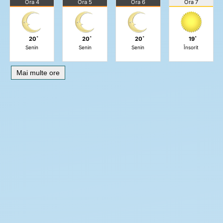
Ora 4
Ora 5
Ora 6
Ora 7
20˚
20˚
20˚
19˚
Senin
Senin
Senin
Însorit
Mai multe ore