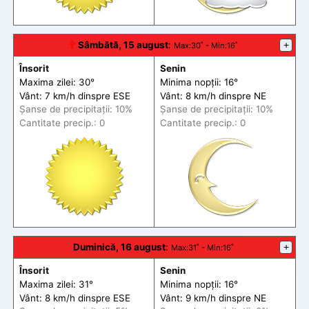
🕆
Sâmbătă, 15 august
:
+
Max
:30˚ -
Min
:16˚
Însorit
Senin
Maxima zilei: 30°
Minima nopții: 16°
Vânt: 7 km/h din
spre
ESE
Vânt: 8 km/h din
spre
NE
Șanse de precip
itații
: 10%
Șanse de precip
itații
: 10%
Cantitate precip.: 0
Cantitate precip.: 0
Duminică, 16 august
:
+
Max
:31˚ -
Min
:16˚
Însorit
Senin
Maxima zilei: 31°
Minima nopții: 16°
Vânt: 8 km/h din
spre
ESE
Vânt: 9 km/h din
spre
NE