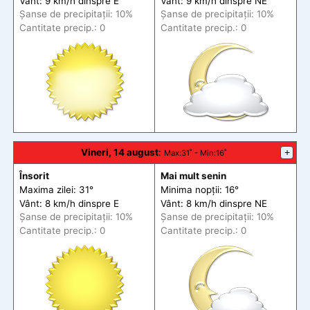
Vânt: 9 km/h din
spre
E
Vânt: 9 km/h din
spre
NE
Șanse de precip
itații
: 10%
Șanse de precip
itații
: 10%
Cantitate precip.: 0
Cantitate precip.: 0
Vineri, 14 august
:
+
Max
:31˚ -
Min
:16˚
Însorit
Mai mult senin
Maxima zilei: 31°
Minima nopții: 16°
Vânt: 8 km/h din
spre
E
Vânt: 8 km/h din
spre
NE
Șanse de precip
itații
: 10%
Șanse de precip
itații
: 10%
Cantitate precip.: 0
Cantitate precip.: 0