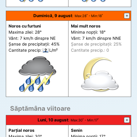
Duminică, 9 august
:
+
Max
:28˚ -
Min
:18˚
Noros cu furtuni
Mai mult noros
Maxima zilei: 28°
Minima nopții: 18°
Vânt: 7 km/h din
spre
NE
Vânt: 7 km/h din
spre
NNE
Șanse de precip
itații
: 45%
Șanse de precip
itații
: 25%
Cantitate precip:
2
L/m²
Cantitate precip.: 0
Săptămâna viitoare
Luni, 10 august
:
+
Max
:30˚ -
Min
:17˚
Parțial noros
Senin
Maxima zilei: 30°
Minima nopții: 17°