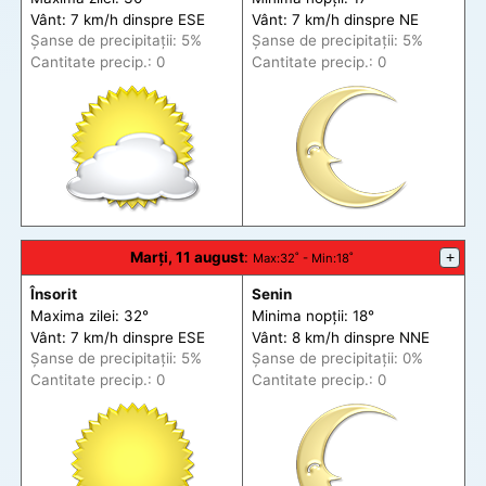
Vânt: 7 km/h din
spre
ESE
Vânt: 7 km/h din
spre
NE
Șanse de precip
itații
: 5%
Șanse de precip
itații
: 5%
Cantitate precip.: 0
Cantitate precip.: 0
Marți, 11 august
:
+
Max
:32˚ -
Min
:18˚
Însorit
Senin
Maxima zilei: 32°
Minima nopții: 18°
Vânt: 7 km/h din
spre
ESE
Vânt: 8 km/h din
spre
NNE
Șanse de precip
itații
: 5%
Șanse de precip
itații
: 0%
Cantitate precip.: 0
Cantitate precip.: 0