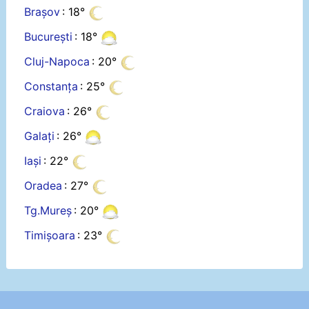
Brașov
: 18°
București
: 18°
Cluj-Napoca
: 20°
Constanța
: 25°
Craiova
: 26°
Galați
: 26°
Iași
: 22°
Oradea
: 27°
Tg.Mureș
: 20°
Timișoara
: 23°