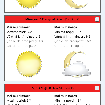
Miercuri, 12 august
:
+
Max
:33˚ -
Min
:19˚
Mai mult însorit
Mai mult noros
Maxima zilei: 33°
Minima nopții: 19°
Vânt: 8 km/h din
spre
E
Vânt: 8 km/h din
spre
NE
Șanse de precip
itații
: 5%
Șanse de precip
itații
: 5%
Cantitate precip.: 0
Cantitate precip.: 0
Joi, 13 august
:
+
Max
:31˚ -
Min
:18˚
Mai mult însorit
Mai mult noros
Maxima zilei: 31°
Minima nopții: 18°