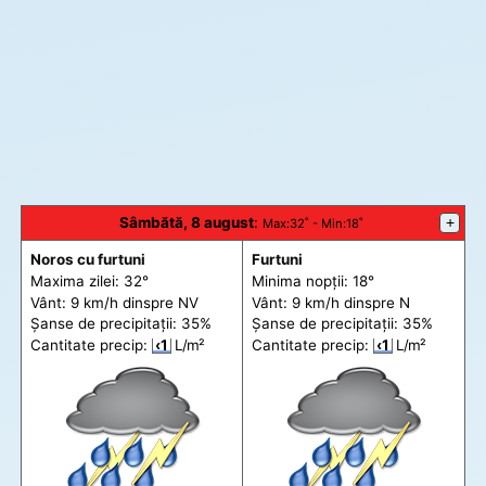
Sâmbătă, 8 august
:
+
Max
:32˚ -
Min
:18˚
Noros cu furtuni
Furtuni
Maxima zilei: 32°
Minima nopții: 18°
Vânt: 9 km/h din
spre
NV
Vânt: 9 km/h din
spre
N
Șanse de precip
itații
: 35%
Șanse de precip
itații
: 35%
Cantitate precip:
‹1
L/m²
Cantitate precip:
‹1
L/m²