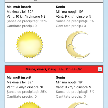
Mai mult însorit
Senin
Maxima zilei: 32°
Minima nopții: 19°
Vânt: 10 km/h din
spre
NE
Vânt: 9 km/h din
spre
N
Șanse de precip
itații
: 25%
Șanse de precip
itații
: 5%
Cantitate precip.: 0
Cantitate precip.: 0
Mâine, vineri, 7 aug.
:
+
Max
:32˚ -
Min
:19˚
Mai mult însorit
Senin
Maxima zilei: 32°
Minima nopții: 19°
Vânt: 9 km/h din
spre
NE
Vânt: 9 km/h din
spre
N
Șanse de precip
itații
: 25%
Șanse de precip
itații
: 5%
Cantitate precip.: 0
Cantitate precip.: 0