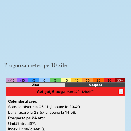
Prognoza meteo pe 10 zile
<-15
-10
-5
0
5
10
15
20
25
30
35+
Ziua
Noaptea
Azi, joi, 6 aug.
:
-
Max
:32˚ -
Min
:19˚
Calendarul zilei:
Soarele răsare la 06:11 și apune la 20:40.
Luna răsare la 23:57 și apune la 14:58.
Prognoza pe 24 ore:
Umiditate: 45%.
Index UltraViolete:
8.