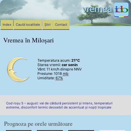
Index
Caută localitate
Știri
Contact
Vremea în Miloșari
Temperatura acum:
21°C
Starea vremii:
cer senin
Vânt:
11 km/h
dinspre NNV
Presiune: 1018
mb
Umiditate:
67%
Cod roșu 5 – august: val de căldură persistent și intens, temperaturi
extreme, disconfort termic deosebit de accentuat și nopți tropicale
Prognoza pe orele următoare