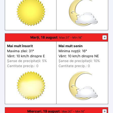
Marți, 18 august
:
+
Max
:31˚ -
Min
:16˚
Mai mult însorit
Mai mult senin
Maxima zilei: 31°
Minima nopții: 16°
Vânt: 10 km/h din
spre
E
Vânt: 10 km/h din
spre
NE
Șanse de precip
itații
: 5%
Șanse de precip
itații
: 10%
Cantitate precip.: 0
Cantitate precip.: 0
Miercuri, 19 august
:
+
Max
:30˚ -
Min
:16˚