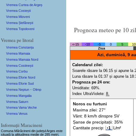
Vremea Curtea de Argeș
Vremea Costești
Vremea Mioveni
Vremea Ștefănești
Prognoza meteo pe 10 zi
Vremea Topoloveni
Vremea pe litoral
<-15
-10
-5
0
5
10
Vremea Constanța
Ziua
Vremea Mamaia
Azi, duminică, 9 a
Vremea Mamaia Nord
Calendarul zilei:
Vremea Costinești
Soarele răsare la 06:15 și apune la 
Vremea Corbu
Luna răsare la 01:37 și apune la 18:
Vremea Eforie Nord
Prognoza pe 24 ore:
Vremea Eforie Sud
Umiditate: 69%.
Vremea Neptun
-
Olimp
Index UltraViolete:
8.
Vremea Mangalia
Vremea Saturn
Noros cu furtuni
Vremea Vama Veche
Maxima zilei: 27°
Vremea Venus
Vânt: 8 km/h din
spre
SV
Șanse de precip
itații
: 35%
Informații Maracineni
Cantitate precip:
‹1
L/m²
Comuna Mărăcineni
din județul Arges este
situată la altitudinea medie de 285 metri,