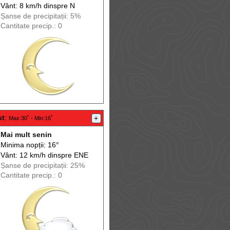
Vânt: 8 km/h din
spre
N
Șanse de precip
itații
: 5%
Cantitate precip.: 0
st
:
+
Max
:30˚ -
Min
:16˚
Mai mult senin
Minima nopții: 16°
Vânt: 12 km/h din
spre
ENE
Șanse de precip
itații
: 25%
Cantitate precip.: 0