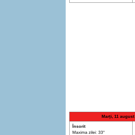
Marți, 11 august
Însorit
Maxima zilei: 33°