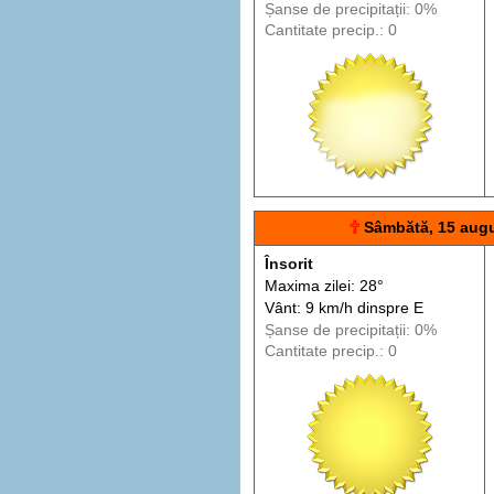
Șanse de precip
itații
: 0%
Cantitate precip.: 0
🕆
Sâmbătă, 15 aug
Însorit
Maxima zilei: 28°
Vânt: 9 km/h din
spre
E
Șanse de precip
itații
: 0%
Cantitate precip.: 0