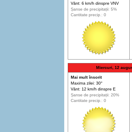
Vânt: 6 km/h din
spre
VNV
Șanse de precip
itații
: 5%
Cantitate precip.: 0
Miercuri, 12 augu
Mai mult însorit
Maxima zilei: 30°
Vânt: 12 km/h din
spre
E
Șanse de precip
itații
: 20%
Cantitate precip.: 0