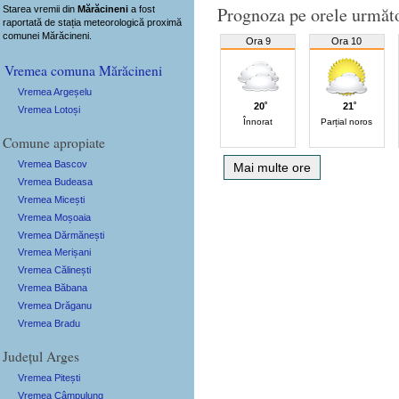
Prognoza pe orele următ
Starea vremii din
Mărăcineni
a fost
raportată de stația meteorologică proximă
comunei Mărăcineni.
Ora 9
Ora 10
Vremea comuna Mărăcineni
Vremea Argeșelu
20˚
21˚
Vremea Lotoși
Înnorat
Parțial noros
Comune apropiate
Vremea Bascov
Mai multe ore
Vremea Budeasa
Vremea Micești
Vremea Moșoaia
Vremea Dărmănești
Vremea Merișani
Vremea Călinești
Vremea Băbana
Vremea Drăganu
Vremea Bradu
Județul Arges
Vremea Pitești
Vremea Câmpulung