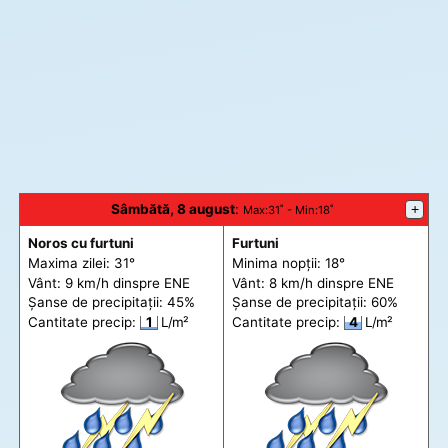
Sâmbătă, 8 august
:
+
Max
:31˚ -
Min
:18˚
Noros cu furtuni
Furtuni
Maxima zilei: 31°
Minima nopții: 18°
Vânt: 9 km/h din
spre
ENE
Vânt: 8 km/h din
spre
ENE
Șanse de precip
itații
: 45%
Șanse de precip
itații
: 60%
Cantitate precip:
1
L/m²
Cantitate precip:
4
L/m²