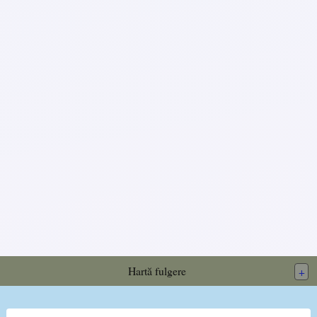
Hartă fulgere
+