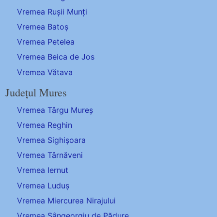
Vremea Rușii Munți
Vremea Batoș
Vremea Petelea
Vremea Beica de Jos
Vremea Vătava
Județul Mures
Vremea Târgu Mureș
Vremea Reghin
Vremea Sighișoara
Vremea Târnăveni
Vremea Iernut
Vremea Luduș
Vremea Miercurea Nirajului
Vremea Sângeorgiu de Pădure