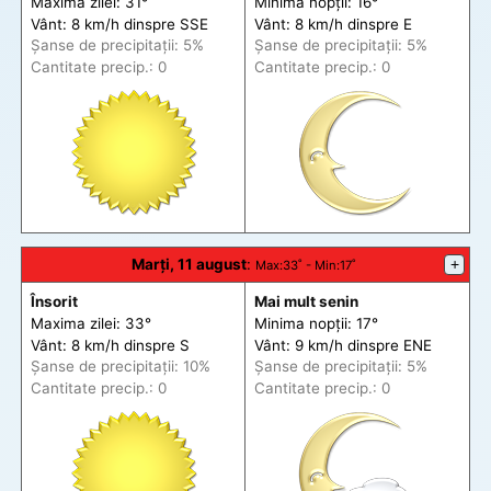
Maxima zilei: 31°
Minima nopții: 16°
Vânt: 8 km/h din
spre
SSE
Vânt: 8 km/h din
spre
E
Șanse de precip
itații
: 5%
Șanse de precip
itații
: 5%
Cantitate precip.: 0
Cantitate precip.: 0
Marți, 11 august
:
+
Max
:33˚ -
Min
:17˚
Însorit
Mai mult senin
Maxima zilei: 33°
Minima nopții: 17°
Vânt: 8 km/h din
spre
S
Vânt: 9 km/h din
spre
ENE
Șanse de precip
itații
: 10%
Șanse de precip
itații
: 5%
Cantitate precip.: 0
Cantitate precip.: 0