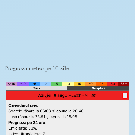
Prognoza meteo pe 10 zile
<-15
-10
-5
0
5
10
15
20
25
30
35+
Ziua
Noaptea
Azi, joi, 6 aug.
:
-
Max
:33˚ -
Min
:19˚
Calendarul zilei:
Soarele răsare la 06:08 și apune la 20:46.
Luna răsare la 23:51 și apune la 15:05.
Prognoza pe 24 ore:
Umiditate: 53%.
Index UltraViolete:
7.