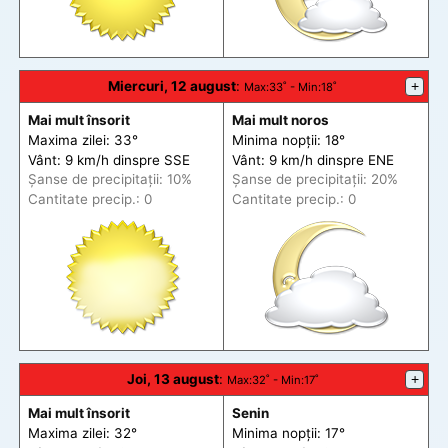
Miercuri, 12 august
:
+
Max
:33˚ -
Min
:18˚
Mai mult însorit
Mai mult noros
Maxima zilei: 33°
Minima nopții: 18°
Vânt: 9 km/h din
spre
SSE
Vânt: 9 km/h din
spre
ENE
Șanse de precip
itații
: 10%
Șanse de precip
itații
: 20%
Cantitate precip.: 0
Cantitate precip.: 0
Joi, 13 august
:
+
Max
:32˚ -
Min
:17˚
Mai mult însorit
Senin
Maxima zilei: 32°
Minima nopții: 17°