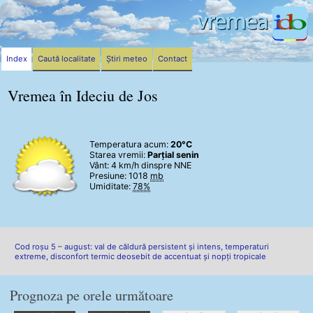
Index
Caută localitate
Știri meteo
Contact
Vremea în Ideciu de Jos
Temperatura acum:
20°C
Starea vremii:
Parțial senin
Vânt:
4 km/h
dinspre NNE
Presiune: 1018
mb
Umiditate:
78%
Cod roșu 5 – august: val de căldură persistent și intens, temperaturi
extreme, disconfort termic deosebit de accentuat și nopți tropicale
Prognoza pe orele următoare