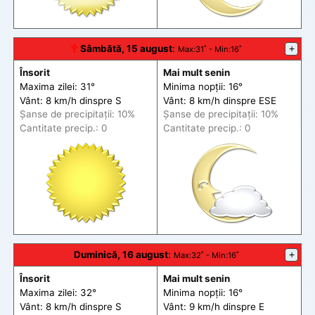
🕆
Sâmbătă, 15 august
:
+
Max
:31˚ -
Min
:16˚
Însorit
Mai mult senin
Maxima zilei: 31°
Minima nopții: 16°
Vânt: 8 km/h din
spre
S
Vânt: 8 km/h din
spre
ESE
Șanse de precip
itații
: 10%
Șanse de precip
itații
: 10%
Cantitate precip.: 0
Cantitate precip.: 0
Duminică, 16 august
:
+
Max
:32˚ -
Min
:16˚
Însorit
Mai mult senin
Maxima zilei: 32°
Minima nopții: 16°
Vânt: 8 km/h din
spre
S
Vânt: 9 km/h din
spre
E