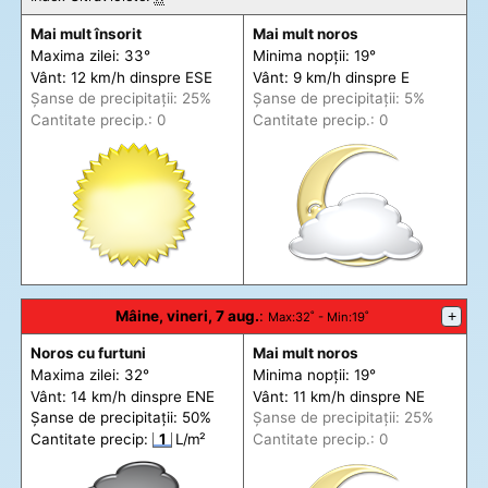
Mai mult însorit
Mai mult noros
Maxima zilei: 33°
Minima nopții: 19°
Vânt: 12 km/h din
spre
ESE
Vânt: 9 km/h din
spre
E
Șanse de precip
itații
: 25%
Șanse de precip
itații
: 5%
Cantitate precip.: 0
Cantitate precip.: 0
Mâine, vineri, 7 aug.
:
+
Max
:32˚ -
Min
:19˚
Noros cu furtuni
Mai mult noros
Maxima zilei: 32°
Minima nopții: 19°
Vânt: 14 km/h din
spre
ENE
Vânt: 11 km/h din
spre
NE
Șanse de precip
itații
: 50%
Șanse de precip
itații
: 25%
Cantitate precip:
1
L/m²
Cantitate precip.: 0