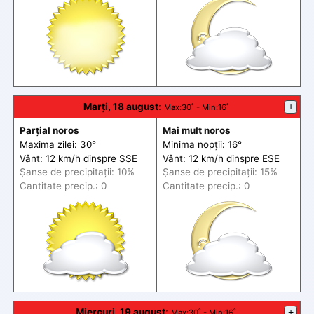
Marți, 18 august
:
+
Max
:30˚ -
Min
:16˚
Parțial noros
Mai mult noros
Maxima zilei: 30°
Minima nopții: 16°
Vânt: 12 km/h din
spre
SSE
Vânt: 12 km/h din
spre
ESE
Șanse de precip
itații
: 10%
Șanse de precip
itații
: 15%
Cantitate precip.: 0
Cantitate precip.: 0
Miercuri, 19 august
:
+
Max
:30˚ -
Min
:16˚