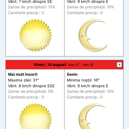
Vânt: 7 km/h din
spre
SE
Vânt: 9 km/h din
spre
E
Șanse de precip
itații
: 15%
Șanse de precip
itații
: 10%
Cantitate precip.: 0
Cantitate precip.: 0
Vineri, 14 august
:
+
Max
:31˚ -
Min
:16˚
Mai mult însorit
Senin
Maxima zilei: 31°
Minima nopții: 16°
Vânt: 8 km/h din
spre
SSE
Vânt: 9 km/h din
spre
E
Șanse de precip
itații
: 5%
Șanse de precip
itații
: 10%
Cantitate precip.: 0
Cantitate precip.: 0