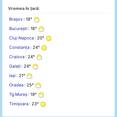
Vremea în țară:
Brașov
: 18°
București
: 18°
Cluj-Napoca
: 20°
Constanța
: 24°
Craiova
: 24°
Galați
: 24°
Iași
: 21°
Oradea
: 25°
Tg.Mureș
: 19°
Timișoara
: 23°