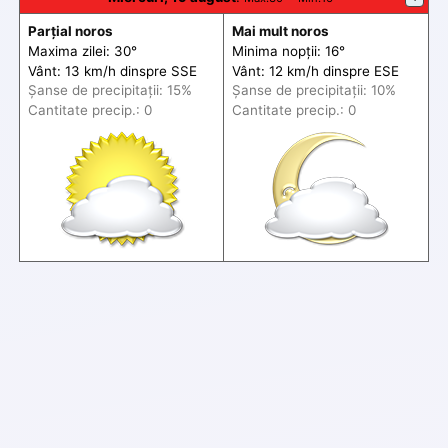
Parțial noros
Mai mult noros
Maxima zilei: 30°
Minima nopții: 16°
Vânt: 13 km/h din
spre
SSE
Vânt: 12 km/h din
spre
ESE
Șanse de precip
itații
: 15%
Șanse de precip
itații
: 10%
Cantitate precip.: 0
Cantitate precip.: 0