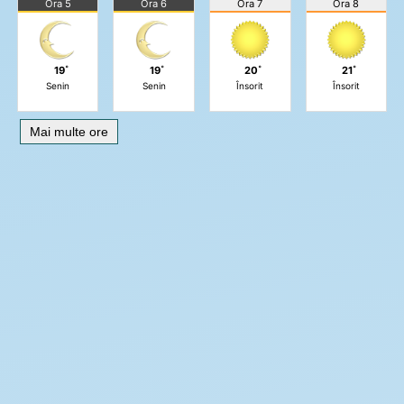
Ora 5
Ora 6
Ora 7
Ora 8
19˚
19˚
20˚
21˚
Senin
Senin
Însorit
Însorit
Mai multe ore