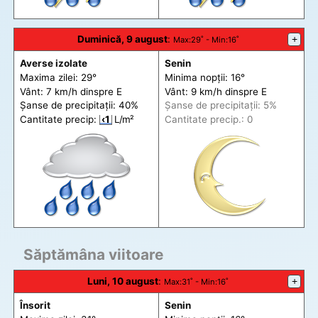
Duminică, 9 august
:
+
Max
:29˚ -
Min
:16˚
Averse izolate
Senin
Maxima zilei: 29°
Minima nopții: 16°
Vânt: 7 km/h din
spre
E
Vânt: 9 km/h din
spre
E
Șanse de precip
itații
: 40%
Șanse de precip
itații
: 5%
Cantitate precip:
‹1
L/m²
Cantitate precip.: 0
Săptămâna viitoare
Luni, 10 august
:
+
Max
:31˚ -
Min
:16˚
Însorit
Senin