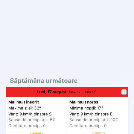
Săptămâna următoare
Luni, 17 august
:
+
Max
:32˚ -
Min
:17˚
Mai mult însorit
Mai mult noros
Maxima zilei: 32°
Minima nopții: 17°
Vânt: 9 km/h din
spre
S
Vânt: 9 km/h din
spre
E
Șanse de precip
itații
: 5%
Șanse de precip
itații
: 10%
Cantitate precip.: 0
Cantitate precip.: 0